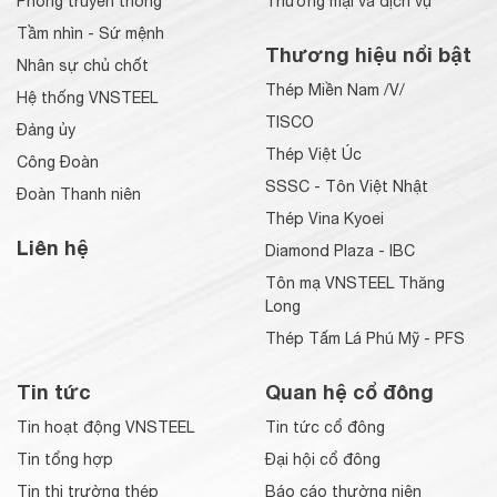
Phòng truyền thống
Thương mại và dịch vụ
Tầm nhìn - Sứ mệnh
Thương hiệu nổi bật
Nhân sự chủ chốt
Thép Miền Nam /V/
Hệ thống VNSTEEL
TISCO
Đảng ủy
Thép Việt Úc
Công Đoàn
SSSC - Tôn Việt Nhật
Đoàn Thanh niên
Thép Vina Kyoei
Liên hệ
Diamond Plaza - IBC
Tôn mạ VNSTEEL Thăng
Long
Thép Tấm Lá Phú Mỹ - PFS
Tin tức
Quan hệ cổ đông
Tin hoạt động VNSTEEL
Tin tức cổ đông
Tin tổng hợp
Đại hội cổ đông
Tin thị trường thép
Báo cáo thường niên