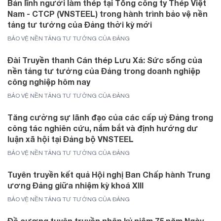
Bản lĩnh người làm thép tại Tổng công ty Thép Việt
Nam - CTCP (VNSTEEL) trong hành trình bảo vệ nền
tảng tư tưởng của Đảng thời kỳ mới
BẢO VỆ NỀN TẢNG TƯ TƯỞNG CỦA ĐẢNG
Đài Truyền thanh Cán thép Lưu Xá: Sức sống của
nền tảng tư tưởng của Đảng trong doanh nghiệp
công nghiệp hôm nay
BẢO VỆ NỀN TẢNG TƯ TƯỞNG CỦA ĐẢNG
Tăng cường sự lãnh đạo của các cấp uỷ Đảng trong
công tác nghiên cứu, nắm bắt và định hướng dư
luận xã hội tại Đảng bộ VNSTEEL
BẢO VỆ NỀN TẢNG TƯ TƯỞNG CỦA ĐẢNG
Tuyên truyền kết quả Hội nghị Ban Chấp hành Trung
ương Đảng giữa nhiệm kỳ khoá XIII
BẢO VỆ NỀN TẢNG TƯ TƯỞNG CỦA ĐẢNG
Đề cương tuyên truyền nhân kỷ niệm 75 năm Ngày