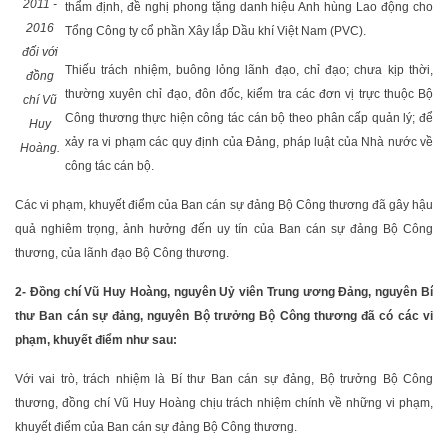
2011 -
thẩm định, đề nghị phong tặng danh hiệu Anh hùng Lao động cho
2016
Tổng Công ty cổ phần Xây lắp Dầu khí Việt Nam (PVC).
đối với
Thiếu trách nhiệm, buông lỏng lãnh đạo, chỉ đạo; chưa kịp thời,
đồng
thường xuyên chỉ đạo, đôn đốc, kiểm tra các đơn vị trực thuộc Bộ
chí Vũ
Công thương thực hiện công tác cán bộ theo phân cấp quản lý; để
Huy
xảy ra vi phạm các quy định của Đảng, pháp luật của Nhà nước về
Hoàng.
công tác cán bộ.
Các vi phạm, khuyết điểm của Ban cán sự đảng Bộ Công thương đã gây hậu
quả nghiêm trọng, ảnh hưởng đến uy tín của Ban cán sự đảng Bộ Công
thương, của lãnh đạo Bộ Công thương.
2- Đồng chí Vũ Huy Hoàng, nguyên Uỷ viên Trung ương Đảng, nguyên Bí
thư Ban cán sự đảng, nguyên Bộ trưởng Bộ Công thương đã có các vi
phạm, khuyết điểm như sau:
Với vai trò, trách nhiệm là Bí thư Ban cán sự đảng, Bộ trưởng Bộ Công
thương, đồng chí Vũ Huy Hoàng chịu trách nhiệm chính về những vi phạm,
khuyết điểm của Ban cán sự đảng Bộ Công thương.