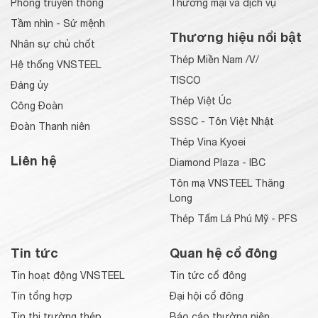
Phòng truyền thống
Thương mại và dịch vụ
Tầm nhìn - Sứ mệnh
Thương hiệu nổi bật
Nhân sự chủ chốt
Thép Miền Nam /V/
Hệ thống VNSTEEL
TISCO
Đảng ủy
Thép Việt Úc
Công Đoàn
SSSC - Tôn Việt Nhật
Đoàn Thanh niên
Thép Vina Kyoei
Liên hệ
Diamond Plaza - IBC
Tôn mạ VNSTEEL Thăng
Long
Thép Tấm Lá Phú Mỹ - PFS
Tin tức
Quan hệ cổ đông
Tin hoạt động VNSTEEL
Tin tức cổ đông
Tin tổng hợp
Đại hội cổ đông
Tin thị trường thép
Báo cáo thường niên