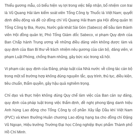
Thiếu gương mẫu, có biểu hiện vụ lợi trong việc tiếp nhận, bổ nhiệm con trai
là Vũ Quang Hải làm kiểm soát viên Tổng Công ty Thuốc lá Việt Nam; quyết
định điều động và đề cử đồng chí Vũ Quang Hải tham gia Hội đồng quản trị
Tổng Công ty Bia, Rượu, Nước giải khát Sài Gòn (Sabeco) để bầu làm thành
viên Hội đồng quản trị, Phó Tổng Giám đốc Sabeco, vi phạm Quy định của
Ban Chấp hành Trung ương về những điều đảng viên không được làm và
quy định của Ban Bí thư về trách nhiệm nêu gương của cán bộ, đảng viên, vi
phạm Luật Phòng, chống tham nhũng, gây bức xúc trong xã hội.
Vi phạm các quy định của Đảng, pháp luật của Nhà nước về công tác cán bộ
trong một số trường hợp không đúng nguyên tắc, quy trình, thủ tục, điều kiện,
tiêu chuẩn, thẩm quyền, gây hậu quả nghiêm trọng.
Chỉ đạo và thực hiện không đúng Quy chế làm việc của Ban cán sự đảng,
quy định của pháp luật trong việc thẩm định, đề nghị phong tặng danh hiệu
Anh hùng Lao động cho Tổng Công ty cổ phần Xây lắp Dầu khí Việt Nam
(PVC) và khen thưởng Huân chương Lao động hạng ba cho đồng chí Đặng
Vũ Ngoạn, Hiệu trưởng Trường Đại học Công nghiệp thực phẩm Thành phố
Hồ Chí Minh.