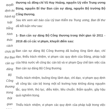
thương và đồng chí Vũ Huy Hoàng, nguyên Uỷ viên Trung ương
quyết
Đảng, nguyên Bí thư Ban cán sự đảng, nguyên Bộ trưởng Bộ
định thi
Công thương.
hành kỷ
Sau khi xem xét báo của Uỷ ban Kiểm tra Trung ương, Ban Bí thư
luật
đã kết luận như sau:
bằng
hình
1- Ban cán sự đảng Bộ Công thương trong thời gian từ 2011 -
thức
2016 đã có các vi phạm, khuyết điểm sau:
cách
Ban cán sự đảng Bộ Công thương đã buông lỏng lãnh đạo, chỉ
chức Bí
đạo, thiếu trách nhiệm, vi phạm các quy định của Đảng, pháp luật
thư Ban
của Nhà nước về công tác cán bộ và vi phạm Quy chế làm việc của
cán sự
Ban cán sự đảng Bộ Công thương.
đảng
Bộ
Thiếu trách nhiệm, buông lỏng lãnh đạo, chỉ đạo, vi phạm quy định
Công
về công tác cán bộ trong một số trường hợp không đúng nguyên
thương
tắc, quy trình, thủ tục, điều kiện, tiêu chuẩn, thẩm quyền, gây hậu
trong
quả nghiêm trọng.
thời
gian
Thiếu trách nhiệm, vi phạm các quy định của pháp luật trong việc