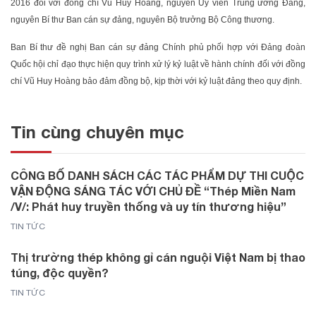
2016 đối với đồng chí Vũ Huy Hoàng, nguyên Uỷ viên Trung ương Đảng,
nguyên Bí thư Ban cán sự đảng, nguyên Bộ trưởng Bộ Công thương.
Ban Bí thư đề nghị Ban cán sự đảng Chính phủ phối hợp với Đảng đoàn
Quốc hội chỉ đạo thực hiện quy trình xử lý kỷ luật về hành chính đối với đồng
chí Vũ Huy Hoàng bảo đảm đồng bộ, kịp thời với kỷ luật đảng theo quy định.
Tin cùng chuyên mục
CÔNG BỐ DANH SÁCH CÁC TÁC PHẨM DỰ THI CUỘC
VẬN ĐỘNG SÁNG TÁC VỚI CHỦ ĐỀ “Thép Miền Nam
/V/: Phát huy truyền thống và uy tín thương hiệu”
TIN TỨC
Thị trường thép không gỉ cán nguội Việt Nam bị thao
túng, độc quyền?
TIN TỨC