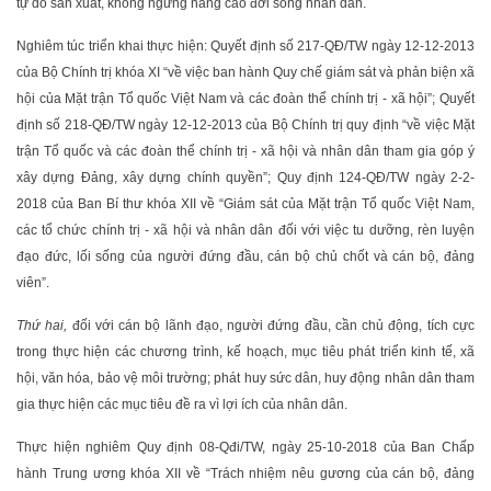
tự do sản xuất, không ngừng nâng cao đời sống nhân dân.
Nghiêm túc triển khai thực hiện: Quyết định số 217-QĐ/TW ngày 12-12-2013
của Bộ Chính trị khóa XI “về việc ban hành Quy chế giám sát và phản biện xã
hội của Mặt trận Tổ quốc Việt Nam và các đoàn thể chính trị - xã hội”; Quyết
định số 218-QĐ/TW ngày 12-12-2013 của Bộ Chính trị quy định “về việc Mặt
trận Tổ quốc và các đoàn thể chính trị - xã hội và nhân dân tham gia góp ý
xây dựng Đảng, xây dựng chính quyền”; Quy định 124-QĐ/TW ngày 2-2-
2018 của Ban Bí thư khóa XII về “Giám sát của Mặt trận Tổ quốc Việt Nam,
các tổ chức chính trị - xã hội và nhân dân đối với việc tu dưỡng, rèn luyện
đạo đức, lối sống của người đứng đầu, cán bộ chủ chốt và cán bộ, đảng
viên”.
Thứ hai,
đối với cán bộ lãnh đạo, người đứng đầu, cần chủ động, tích cực
trong thực hiện các chương trình, kế hoạch, mục tiêu phát triển kinh tế, xã
hội, văn hóa, bảo vệ môi trường; phát huy sức dân, huy động nhân dân tham
gia thực hiện các mục tiêu đề ra vì lợi ích của nhân dân.
Thực hiện nghiêm Quy định 08-Qđi/TW, ngày 25-10-2018 của Ban Chấp
hành Trung ương khóa XII về “Trách nhiệm nêu gương của cán bộ, đảng