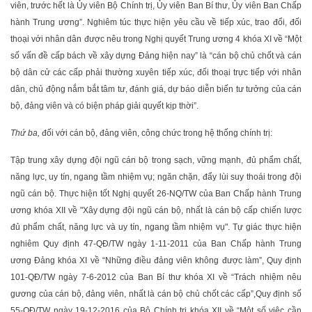
viên, trước hết là Ủy viên Bộ Chính trị, Ủy viên Ban Bí thư, Ủy viên Ban Chấp
hành Trung ương”. Nghiêm túc thực hiện yêu cầu về tiếp xúc, trao đổi, đối
thoại với nhân dân được nêu trong Nghị quyết Trung ương 4 khóa XI về “Một
số vấn đề cấp bách về xây dựng Đảng hiện nay” là “cán bộ chủ chốt và cán
bộ dân cử các cấp phải thường xuyên tiếp xúc, đối thoại trực tiếp với nhân
dân, chủ động nắm bắt tâm tư, đánh giá, dự báo diễn biến tư tưởng của cán
bộ, đảng viên và có biện pháp giải quyết kịp thời”.
Thứ ba,
đối với cán bộ, đảng viên, công chức trong hệ thống chính trị:
Tập trung xây dựng đội ngũ cán bộ trong sạch, vững mạnh, đủ phẩm chất,
năng lực, uy tín, ngang tầm nhiệm vụ; ngăn chặn, đẩy lùi suy thoái trong đội
ngũ cán bộ. Thực hiện tốt Nghị quyết 26-NQ/TW của Ban Chấp hành Trung
ương khóa XII về "Xây dựng đội ngũ cán bộ, nhất là cán bộ cấp chiến lược
đủ phẩm chất, năng lực và uy tín, ngang tầm nhiệm vụ". Tự giác thực hiện
nghiêm Quy định 47-QĐ/TW ngày 1-11-2011 của Ban Chấp hành Trung
ương Đảng khóa XI về “Những điều đảng viên không được làm”, Quy định
101-QĐ/TW ngày 7-6-2012 của Ban Bí thư khóa XI về “Trách nhiệm nêu
gương của cán bộ, đảng viên, nhất là cán bộ chủ chốt các cấp”,Quy định số
55-QĐ/TW ngày 19-12-2016 của Bộ Chính trị khóa XII về “Một số việc cần