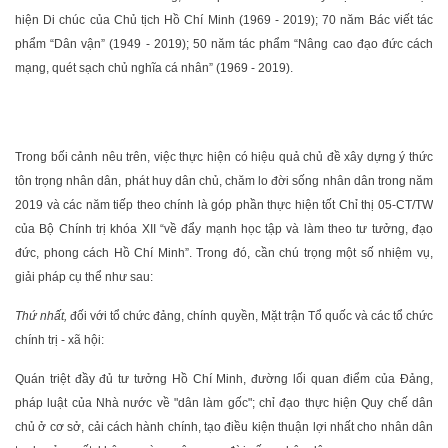
hiện Di chúc của Chủ tịch Hồ Chí Minh (1969 - 2019); 70 năm Bác viết tác
phẩm “Dân vận” (1949 - 2019); 50 năm tác phẩm “Nâng cao đạo đức cách
mạng, quét sạch chủ nghĩa cá nhân” (1969 - 2019).
Trong bối cảnh nêu trên, việc thực hiện có hiệu quả chủ đề xây dựng ý thức
tôn trọng nhân dân, phát huy dân chủ, chăm lo đời sống nhân dân trong năm
2019 và các năm tiếp theo chính là góp phần thực hiện tốt Chỉ thị 05-CT/TW
của Bộ Chính trị khóa XII “về đẩy mạnh học tập và làm theo tư tưởng, đạo
đức, phong cách Hồ Chí Minh”. Trong đó, cần chú trọng một số nhiệm vụ,
giải pháp cụ thể như sau:
Thứ nhất,
đối với tổ chức đảng, chính quyền, Mặt trận Tổ quốc và các tổ chức
chính trị - xã hội:
Quán triệt đầy đủ tư tưởng Hồ Chí Minh, đường lối quan điểm của Đảng,
pháp luật của Nhà nước về "dân làm gốc"; chỉ đạo thực hiện Quy chế dân
chủ ở cơ sở, cải cách hành chính, tạo điều kiện thuận lợi nhất cho nhân dân