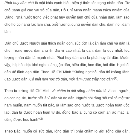
Phát huy dân chủ
là một khía cạnh biểu hiện ý thức tôn trọng nhân dân. Từ
chỗ đánh giá cao vai trò của dân, Hồ Chí Minh nhấn mạnh trách nhiệm của
Đảng, Nhà nước trong việc phát huy quyền làm chủ của nhân dân, làm sao
cho họ có năng lực làm chủ, biết hưởng, dùng quyền dân chủ, dám nói, dám
làm.
Dân chủ được Người giải thích ngắn gọn, súc tích là dân làm chủ và dân là
chủ. Trong nước dân chủ thì địa vị cao nhất là dân, dân là quý nhất, lực
lượng nhân dân là mạnh nhất. Phát huy dân chủ là phát huy tài dân. Muốn
vậy, thì phải chịu khó nghe dân, gặp dân, hiểu dân, học dân, hỏi dân. Học hỏi
dân để lãnh đạo dân. Theo Hồ Chí Minh “Không học hỏi dân thì không lãnh
(1)
đạo được dân.
Có biết làm học trò dân, mới làm được thầy học dân
”
.
Theo tư tưởng Hồ Chí Minh
về chăm lo đời sống nhân dân
là vì con người,
do con người, trước hết là vì dân và do dân. Người nói rằng “tôi chỉ có một sự
ham muốn, ham muốn tột bậc, là làm sao cho nước ta được hoàn toàn độc
lập, dân ta được hoàn toàn tự do, đồng bào ai cũng có cơm ăn áo mặc, ai
(2)
cũng được học hành”
Theo Bác, muốn có sức dân, lòng dân thì phải chăm lo đời sống của dân.