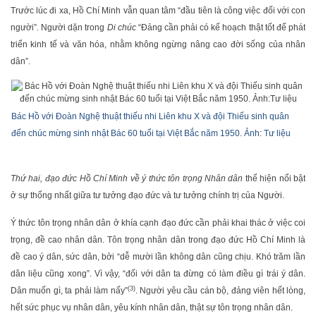
Trước lúc đi xa, Hồ Chí Minh vẫn quan tâm “đầu tiên là công việc đối với con
người”. Người dặn trong
Di chúc
“Đảng cần phải có kế hoạch thật tốt để phát
triển kinh tế và văn hóa, nhằm không ngừng nâng cao đời sống của nhân
dân”.
Bác Hồ với Đoàn Nghệ thuật thiếu nhi Liên khu X và đội Thiếu sinh quân
đến chúc mừng sinh nhật Bác 60 tuổi tại Việt Bắc năm 1950. Ảnh: Tư liệu
Thứ hai, đạo đức Hồ Chí Minh về ý thức tôn trọng Nhân dân
thể hiện nổi bật
ở sự thống nhất giữa tư tưởng đạo đức và tư tưởng chính trị của Người.
Ý thức tôn trọng nhân dân ở khía cạnh đạo đức cần phải khai thác ở việc coi
trọng, đề cao nhân dân. Tôn trọng nhân dân trong đạo đức Hồ Chí Minh là
đề cao ý dân, sức dân, bởi “dễ mười lần không dân cũng chịu. Khó trăm lần
dân liệu cũng xong”. Vì vậy, “đối với dân ta đừng có làm điều gì trái ý dân.
(3)
Dân muốn gì, ta phải làm nấy”
. Người yêu cầu cán bộ, đảng viên hết lòng,
hết sức phục vụ nhân dân, yêu kính nhân dân, thật sự tôn trọng nhân dân.