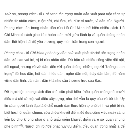
Thứ ba, phong cách Hồ Chí Minh tôn trọng nhân dân
xuất phát một cách tự
nhiên từ nhân cách, cuộc đời, cái tâm, cái đức vì nước, vì dân của Người.
Phong cách tôn trọng nhân dân của Hồ Chí Minh thể hiện nhiều cách. Hồ
Chí Minh có cách giao tiếp hoàn toàn mới giữa lãnh tụ và quần chúng nhân
dân, thể hiện thái độ yêu thương, quý mến, trân trọng con người.
Phong cách Hồ Chí Minh phát huy dân chủ
xuất phát từ chỗ tôn trọng nhân
dân, đề cao vai trò, vị trí của nhân dân. Dù bận rất nhiều công việc đối nội,
đối ngoại, nhưng về với dân, đến với quần chúng, những người “không quan
trọng” để học dân, hỏi dân, hiểu dân, nghe dân nói, thấy dân làm, để nắm
vững dân tình, dân tâm, dân ý là nhu cầu thường trực của Bác.
Để thực hiện phong cách dân chủ, cần phải hiểu: “nếu quần chúng nói mười
điều mà chỉ có một vài điều xây dựng, như thế vẫn là quý báu và bổ ích. Uy
tín của người lãnh đạo là ở chỗ mạnh dạn thực hiện tự phê bình và phê bình,
biết học hỏi quần chúng, sửa chữa khuyết điểm, để đưa công việc ngày càng
tiến bộ chứ không phải ở chỗ giấu giếm khuyết điểm và e sợ quần chúng
(6)
phê bình”
. Người chỉ rõ: “để phát huy ưu điểm, điều quan trọng nhất là để