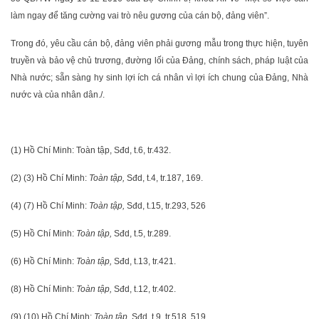
làm ngay để tăng cường vai trò nêu gương của cán bộ, đảng viên”.
Trong đó, yêu cầu cán bộ, đảng viên phải gương mẫu trong thực hiện, tuyên
truyền và bảo vệ chủ trương, đường lối của Ðảng, chính sách, pháp luật của
Nhà nước; sẵn sàng hy sinh lợi ích cá nhân vì lợi ích chung của Ðảng, Nhà
nước và của nhân dân./.
(1) Hồ Chí Minh: Toàn tập, Sđd, t.6, tr.432.
(2) (3) Hồ Chí Minh:
Toàn tập,
Sđd, t.4, tr.187, 169.
(4) (7) Hồ Chí Minh:
Toàn tập,
Sđd, t.15, tr.293, 526
(5) Hồ Chí Minh:
Toàn tập,
Sđd, t.5, tr.289.
(6) Hồ Chí Minh:
Toàn tập,
Sđd, t.13, tr.421.
(8) Hồ Chí Minh:
Toàn tập,
Sđd, t.12, tr.402.
(9) (10) Hồ Chí Minh:
Toàn tập
, Sđd, t.9, tr.518, 519.