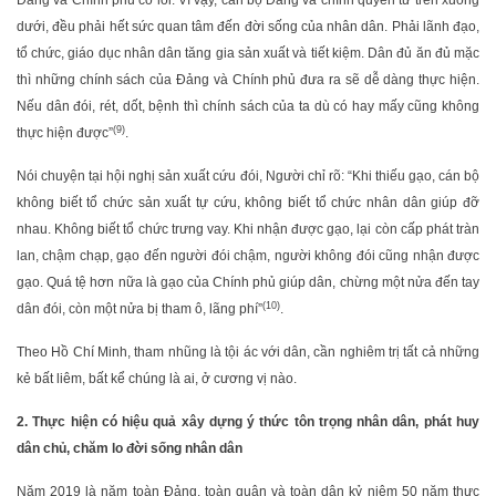
Đảng và Chính phủ có lỗi. Vì vậy, cán bộ Đảng và chính quyền từ trên xuống
dưới, đều phải hết sức quan tâm đến đời sống của nhân dân. Phải lãnh đạo,
tổ chức, giáo dục nhân dân tăng gia sản xuất và tiết kiệm. Dân đủ ăn đủ mặc
thì những chính sách của Đảng và Chính phủ đưa ra sẽ dễ dàng thực hiện.
Nếu dân đói, rét, dốt, bệnh thì chính sách của ta dù có hay mấy cũng không
(9)
thực hiện được”
.
Nói chuyện tại hội nghị sản xuất cứu đói, Người chỉ rõ: “Khi thiếu gạo, cán bộ
không biết tổ chức sản xuất tự cứu, không biết tổ chức nhân dân giúp đỡ
nhau. Không biết tổ chức trưng vay. Khi nhận được gạo, lại còn cấp phát tràn
lan, chậm chạp, gạo đến người đói chậm, người không đói cũng nhận được
gạo. Quá tệ hơn nữa là gạo của Chính phủ giúp dân, chừng một nửa đến tay
(10)
dân đói, còn một nửa bị tham ô, lãng phí”
.
Theo Hồ Chí Minh, tham nhũng là tội ác với dân, cần nghiêm trị tất cả những
kẻ bất liêm, bất kể chúng là ai, ở cương vị nào.
2.
Thực hiện có hiệu quả xây dựng ý thức tôn trọng nhân dân, phát huy
dân chủ, chăm lo đời sống nhân dân
Năm 2019 là năm toàn Đảng, toàn quân và toàn dân kỷ niệm 50 năm thực