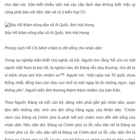
cho dân nói. Dân biết nhiều việc mà các cấp lãnh đạo không biết. Việc gì
cũng phải bàn với dân; dân sẽ có ý kiến hay”(7).
Bác Hồ thăm nông dân xã Ái Quốc, tỉnh Hải Hưng
Phong cách Hồ Chí Minh chăm lo đời sống cho nhân dân:
Trong sự nghiệp kiến thiết chủ nghĩa xã hội, Người cho rằng “hễ còn có một
người Việt Nam bị bóc lột, bị nghèo nàn, thì Đảng vẫn đau thương, cho đó là
(8)
vì mình chưa làm tròn nhiệm vụ”
. Người nói: “một ngày mà Tổ quốc chưa
thống nhất, đồng bào còn chịu cực khổ là một ngày tôi ăn không ngon, ngủ
không yên”, Người biến tình thương thành trách nhiệm của bản thân.
Theo Người, Đảng và mỗi cán bộ, đảng viên phải gần gũi nhân dân, quan
tâm đến những việc nhỏ cho đời sống hằng ngày của Nhân dân. “Chính
sách của Đảng và Chính phủ là
phải hết sức chăm nom đến đời sống của
nhân dân
. Nếu dân đói, Đảng và Chính phủ có lỗi; nếu dân rét là Đảng và
Chính phủ có lỗi; nếu dân dốt là Đảng và Chính phủ có lỗi; nếu dân ốm là