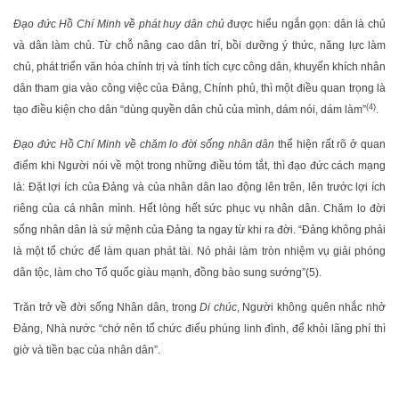
Đạo đức Hồ Chí Minh về phát huy dân chủ
được hiểu ngắn gọn: dân là chủ
và dân làm chủ. Từ chỗ nâng cao dân trí, bồi dưỡng ý thức, năng lực làm
chủ, phát triển văn hóa chính trị và tính tích cực công dân, khuyến khích nhân
dân tham gia vào công việc của Đảng, Chính phủ, thì một điều quan trọng là
(4)
tạo điều kiện cho dân “dùng quyền dân chủ của mình, dám nói, dám làm”
.
Đạo đức Hồ Chí Minh về chăm lo đời sống nhân dân
thể hiện rất rõ ở quan
điểm khi Người nói về một trong những điều tóm tắt, thì đạo đức cách mạng
là: Đặt lợi ích của Đảng và của nhân dân lao động lên trên, lên trước lợi ích
riêng của cá nhân mình. Hết lòng hết sức phục vụ nhân dân. Chăm lo đời
sống nhân dân là sứ mệnh của Đảng ta ngay từ khi ra đời. “Đảng không phải
là một tổ chức để làm quan phát tài. Nó phải làm tròn nhiệm vụ giải phóng
dân tộc, làm cho Tổ quốc giàu mạnh, đồng bào sung sướng”(5).
Trăn trở về đời sống Nhân dân, trong
Di chúc
, Người không quên nhắc nhở
Đảng, Nhà nước “chớ nên tổ chức điếu phúng linh đình, để khỏi lãng phí thì
giờ và tiền bạc của nhân dân”.