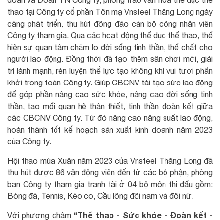
đoàn và Đoàn TN Công ty, phong trào văn hóa thể dục thể
thao tại Công ty cổ phần Tôn mạ Vnsteel Thăng Long ngày
càng phát triển, thu hút đông đảo cán bộ công nhân viên
Công ty tham gia. Qua các hoạt động thể dục thể thao, thể
hiện sự quan tâm chăm lo đời sống tinh thần, thể chất cho
người lao động. Đồng thời đã tạo thêm sân chơi mới, giải
trí lành mạnh, rèn luyện thể lực tạo không khí vui tươi phấn
khởi trong toàn Công ty. Giúp CBCNV tái tạo sức lao động
để góp phần nâng cao sức khỏe, nâng cao đời sống tinh
thần, tạo mối quan hệ thân thiết, tinh thần đoàn kết giữa
các CBCNV Công ty. Từ đó nâng cao năng suất lao động,
hoàn thành tốt kế hoạch sản xuất kinh doanh năm 2023
của Công ty.
Hội thao mùa Xuân năm 2023 của Vnsteel Thăng Long đã
thu hút được 86 vận động viên đến từ các bộ phận, phòng
ban Công ty tham gia tranh tài ở 04 bộ môn thi đấu gồm:
Bóng đá, Tennis, Kéo co, Cầu lông đôi nam và đôi nữ.
“Thể thao - Sức khỏe - Đoàn kết -
Với phương châm