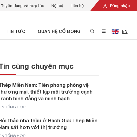
Tuyển dụng và hợp tác
Nội bộ
Liên hệ
Đăng nhập
TIN TỨC
QUAN HỆ CỔ ĐÔNG
EN
Tin cùng chuyên mục
Thép Miền Nam: Tiên phong phòng vệ
thương mại, thiết lập môi trường cạnh
tranh bình đẳng và minh bạch
TIN TỔNG HỢP
Hội thảo nhà thầu ở Rạch Giá: Thép Miền
Nam sát hơn với thị trường
TIN TỔNG HỢP