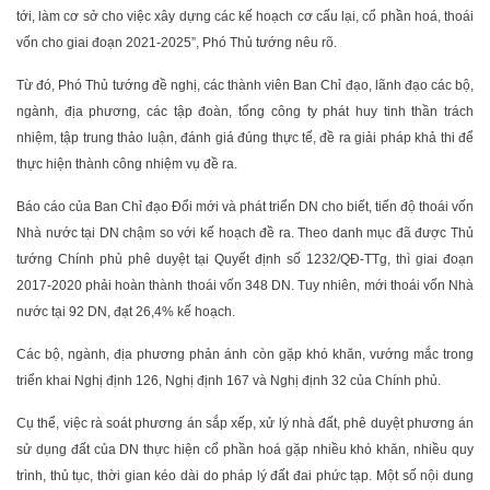
tới, làm cơ sở cho việc xây dựng các kế hoạch cơ cấu lại, cổ phần hoá, thoái
vốn cho giai đoạn 2021-2025”, Phó Thủ tướng nêu rõ.
Từ đó, Phó Thủ tướng đề nghị, các thành viên Ban Chỉ đạo, lãnh đạo các bộ,
ngành, địa phương, các tập đoàn, tổng công ty phát huy tinh thần trách
nhiệm, tập trung thảo luận, đánh giá đúng thực tế, đề ra giải pháp khả thi để
thực hiện thành công nhiệm vụ đề ra.
Báo cáo của Ban Chỉ đạo Đổi mới và phát triển DN cho biết, tiến độ thoái vốn
Nhà nước tại DN chậm so với kế hoạch đề ra. Theo danh mục đã được Thủ
tướng Chính phủ phê duyệt tại Quyết định số 1232/QĐ-TTg, thì giai đoạn
2017-2020 phải hoàn thành thoái vốn 348 DN. Tuy nhiên, mới thoái vốn Nhà
nước tại 92 DN, đạt 26,4% kế hoạch.
Các bộ, ngành, địa phương phản ánh còn gặp khó khăn, vướng mắc trong
triển khai Nghị định 126, Nghị định 167 và Nghị định 32 của Chính phủ.
Cụ thể, việc rà soát phương án sắp xếp, xử lý nhà đất, phê duyệt phương án
sử dụng đất của DN thực hiện cổ phần hoá gặp nhiều khó khăn, nhiều quy
trình, thủ tục, thời gian kéo dài do pháp lý đất đai phức tạp. Một số nội dung