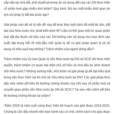
sắp xếp lại nhà đất, phê duyệt phương án sử dụng đất của các DN thực hiện
cổ phần hoá gặp nhiều khó khăn? Quy trình, thủ tục mất nhiều thời gian do
lịch sử pháp lý đất đai phức tạp?
Giải pháp nào để xử lý vấn đề này để khai thác một cách tốt nhất tài sản, đất
đai của Nhà nước cho phát triển kinh tế? Liệu có thể giao một cơ quan phân
loại đất đai thuộc sở hữu của các DN không còn sử dụng cho mục đích sản
xuất, tập trung hết về một đầu mối quản lý để có giải pháp quản lý và sử
dụng có hiệu quả hay không? Trách nhiệm của người đứng đầu?
Trách nhiệm của Ủy ban Quản lý vốn Nhà nước tại DN và SCIC khi thực hiện
quyền, trách nhiệm cơ quan đại diện chủ sở hữu và nhà đầu tư, kinh doanh
vốn Nhà nước? Những vướng mắc, khó khăn và giải pháp gì để đạt hiệu quả
trong việc thực hiện vai trò chủ sở hữu Nhà nước tại DN? Các giải pháp thúc
đẩy việc niêm yết trên thị trường chứng khoán của DN sau cổ phần hoá và
chuyển giao phần vốn Nhà nước tại DN về SCIC? Tại sao việc niêm yết trên
thị trường chứng khoán lại chậm?
“Năm 2020 là năm cuối cùng thực hiện kế hoạch của giai đoạn 2016-2020.
Chúng ta cần đẩy nhanh việc ban hành các cơ chế, chính sách cho giai đoạn