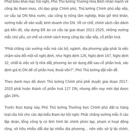
Phát biểu khai mạc hội nghị, Phó Thủ tướng Trương Hòa Bình nhấn mạnh về
công tác tham mưu, chỉ đạo giúp Chính phủ, Thủ tướng Chính phủ sắp xếp,
cơ cấu lại DN Nhà nước, các công ty nông lâm nghiệp, tháo gỡ khó khăn,
vướng mắc về sản xuất, kinh doanh cho DN. Về cơ chế, chính sách cần đánh
giá tiến độ, xây dựng Đề án cơ cấu lại giai đoạn 2021-2025, những vướng
mắc chủ yếu, cơ chế và chính sách trong công tác sắp xếp, cổ phần hoá.
“Phải chăng các vướng mắc mà các bộ, ngành, địa phương gặp phải là việc
chậm sửa đổi một số nghị định, như Nghị định 126, Nghị định 167, Nghị định
32, nhất là việc xử lý nhà đất, phương án sử dụng đất sau cổ phần hoá, xác
định giá trị DN để cổ phần hoá, thoái vốn?”, Phó Thủ tướng đặt vấn đề.
Theo danh mục đã được Thủ tướng Chính phủ phê duyệt, giai đoạn 2017-
2020 phải hoàn thành cổ phần hoá 127 DN, nhưng đến nay mới đạt được
gần 28%.
Trước thực trạng này, Phó Thủ tướng Thường trực Chính phủ đặt ra hàng
loạt câu hỏi cho các đại biểu tham dự hội nghị: Phải chăng vướng mắc ở các
tập đoàn, tổng công ty có tình hình tài chính phức tạp, phạm vi hoạt động
rộng, sở hữu nhiều đất đai tại nhiều địa phương… nên việc xử lý tài chính,