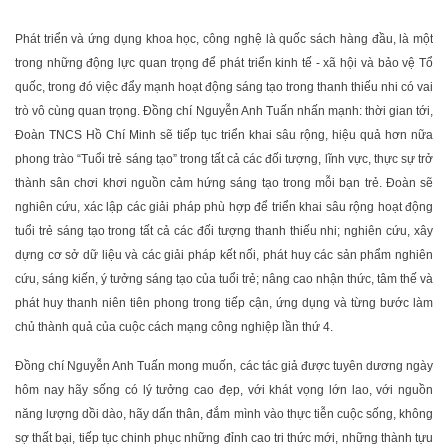
Phát triển và ứng dụng khoa học, công nghệ là quốc sách hàng đầu, là một
trong những động lực quan trọng để phát triển kinh tế - xã hội và bảo vệ Tổ
quốc, trong đó việc đẩy mạnh hoạt động sáng tạo trong thanh thiếu nhi có vai
trò vô cùng quan trọng. Đồng chí Nguyễn Anh Tuấn nhấn mạnh: thời gian tới,
Đoàn TNCS Hồ Chí Minh sẽ tiếp tục triển khai sâu rộng, hiệu quả hơn nữa
phong trào “Tuổi trẻ sáng tạo” trong tất cả các đối tượng, lĩnh vực, thực sự trở
thành sân chơi khơi nguồn cảm hứng sáng tạo trong mỗi bạn trẻ. Đoàn sẽ
nghiên cứu, xác lập các giải pháp phù hợp để triển khai sâu rộng hoạt động
tuổi trẻ sáng tạo trong tất cả các đối tượng thanh thiếu nhi; nghiên cứu, xây
dựng cơ sở dữ liệu và các giải pháp kết nối, phát huy các sản phẩm nghiên
cứu, sáng kiến, ý tưởng sáng tạo của tuổi trẻ; nâng cao nhận thức, tâm thế và
phát huy thanh niên tiên phong trong tiếp cận, ứng dụng và từng bước làm
chủ thành quả của cuộc cách mạng công nghiệp lần thứ 4.
Đồng chí Nguyễn Anh Tuấn mong muốn, các tác giả được tuyên dương ngày
hôm nay hãy sống có lý tưởng cao đẹp, với khát vọng lớn lao, với nguồn
năng lượng dồi dào, hãy dấn thân, đắm mình vào thực tiễn cuộc sống, không
sợ thất bại, tiếp tục chinh phục những đỉnh cao tri thức mới, những thành tựu