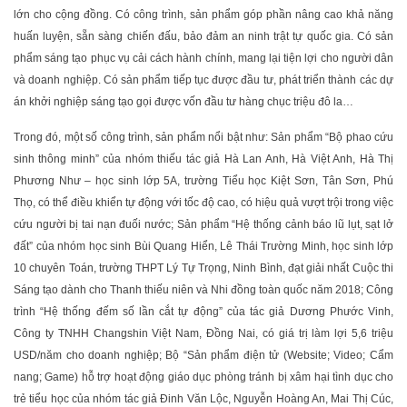
lớn cho cộng đồng. Có công trình, sản phẩm góp phần nâng cao khả năng
huấn luyện, sẵn sàng chiến đấu, bảo đảm an ninh trật tự quốc gia. Có sản
phẩm sáng tạo phục vụ cải cách hành chính, mang lại tiện lợi cho người dân
và doanh nghiệp. Có sản phẩm tiếp tục được đầu tư, phát triển thành các dự
án khởi nghiệp sáng tạo gọi được vốn đầu tư hàng chục triệu đô la…
Trong đó, một số công trình, sản phẩm nổi bật như: Sản phẩm “Bộ phao cứu
sinh thông minh” của nhóm thiếu tác giả Hà Lan Anh, Hà Việt Anh, Hà Thị
Phương Như – học sinh lớp 5A, trường Tiểu học Kiệt Sơn, Tân Sơn, Phú
Thọ, có thể điều khiển tự động với tốc độ cao, có hiệu quả vượt trội trong việc
cứu người bị tai nạn đuối nước; Sản phẩm “Hệ thống cảnh báo lũ lụt, sạt lở
đất” của nhóm học sinh Bùi Quang Hiển, Lê Thái Trường Minh, học sinh lớp
10 chuyên Toán, trường THPT Lý Tự Trọng, Ninh Bình, đạt giải nhất Cuộc thi
Sáng tạo dành cho Thanh thiếu niên và Nhi đồng toàn quốc năm 2018; Công
trình “Hệ thống đếm số lần cắt tự động” của tác giả Dương Phước Vinh,
Công ty TNHH Changshin Việt Nam, Đồng Nai, có giá trị làm lợi 5,6 triệu
USD/năm cho doanh nghiệp; Bộ “Sản phẩm điện tử (Website; Video; Cẩm
nang; Game) hỗ trợ hoạt động giáo dục phòng tránh bị xâm hại tình dục cho
trẻ tiểu học của nhóm tác giả Đinh Văn Lộc, Nguyễn Hoàng An, Mai Thị Cúc,