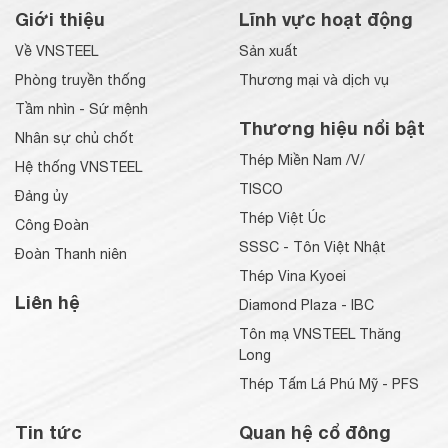
Giới thiệu
Lĩnh vực hoạt động
Về VNSTEEL
Sản xuất
Phòng truyền thống
Thương mại và dịch vụ
Tầm nhìn - Sứ mệnh
Thương hiệu nổi bật
Nhân sự chủ chốt
Thép Miền Nam /V/
Hệ thống VNSTEEL
TISCO
Đảng ủy
Thép Việt Úc
Công Đoàn
SSSC - Tôn Việt Nhật
Đoàn Thanh niên
Thép Vina Kyoei
Liên hệ
Diamond Plaza - IBC
Tôn mạ VNSTEEL Thăng
Long
Thép Tấm Lá Phú Mỹ - PFS
Tin tức
Quan hệ cổ đông