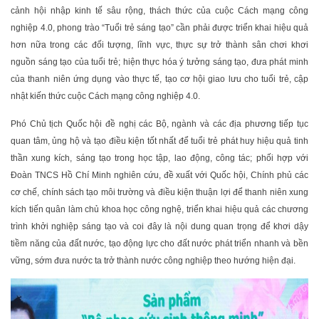
cảnh hội nhập kinh tế sâu rộng, thách thức của cuộc Cách mạng công
nghiệp 4.0, phong trào “Tuổi trẻ sáng tạo” cần phải được triển khai hiệu quả
hơn nữa trong các đối tượng, lĩnh vực, thực sự trở thành sân chơi khơi
nguồn sáng tạo của tuổi trẻ; hiện thực hóa ý tưởng sáng tạo, đưa phát minh
của thanh niên ứng dụng vào thực tế, tạo cơ hội giao lưu cho tuổi trẻ, cập
nhật kiến thức cuộc Cách mạng công nghiệp 4.0.
Phó Chủ tịch Quốc hội đề nghị các Bộ, ngành và các địa phương tiếp tục
quan tâm, ủng hộ và tạo điều kiện tốt nhất để tuổi trẻ phát huy hiệu quả tinh
thần xung kích, sáng tạo trong học tập, lao động, công tác; phối hợp với
Đoàn TNCS Hồ Chí Minh nghiên cứu, đề xuất với Quốc hội, Chính phủ các
cơ chế, chính sách tạo môi trường và điều kiện thuận lợi để thanh niên xung
kích tiến quân làm chủ khoa học công nghệ, triển khai hiệu quả các chương
trình khởi nghiệp sáng tạo và coi đây là nội dung quan trọng để khơi dậy
tiềm năng của đất nước, tạo động lực cho đất nước phát triển nhanh và bền
vững, sớm đưa nước ta trở thành nước công nghiệp theo hướng hiện đại.