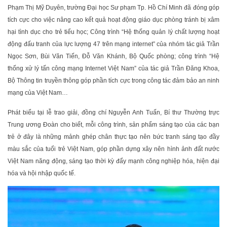
Phạm Thị Mỹ Duyên, trường Đại học Sư phạm Tp. Hồ Chí Minh đã đóng góp
tích cực cho việc nâng cao kết quả hoạt động giáo dục phòng tránh bị xâm
hại tình dục cho trẻ tiểu học; Công trình “Hệ thống quản lý chất lượng hoạt
động đấu tranh của lực lượng 47 trên mạng internet” của nhóm tác giả Trần
Ngọc Sơn, Bùi Văn Tiến, Đỗ Văn Khánh, Bộ Quốc phòng; công trình “Hệ
thống xử lý tấn công mạng Internet Việt Nam” của tác giả Trần Đăng Khoa,
Bộ Thông tin truyền thông góp phần tích cực trong công tác đảm bảo an ninh
mạng của Việt Nam…
Phát biểu tại lễ trao giải, đồng chí Nguyễn Anh Tuấn, Bí thư Thường trực
Trung ương Đoàn cho biết, mỗi công trình, sản phẩm sáng tạo của các bạn
trẻ ở đây là những mảnh ghép chân thực tạo nên bức tranh sáng tạo đầy
màu sắc của tuổi trẻ Việt Nam, góp phần dựng xây nên hình ảnh đất nước
Việt Nam năng động, sáng tạo thời kỳ đẩy mạnh công nghiệp hóa, hiện đại
hóa và hội nhập quốc tế.