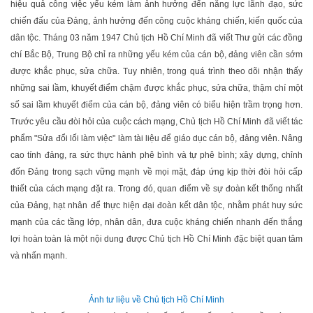
hiệu quả công việc yếu kém làm ảnh hưởng đến năng lực lãnh đạo, sức
chiến đấu của Đảng, ảnh hưởng đến công cuộc kháng chiến, kiến quốc của
dân tộc. Tháng 03 năm 1947 Chủ tịch Hồ Chí Minh đã viết Thư gửi các đồng
chí Bắc Bộ, Trung Bộ chỉ ra những yếu kém của cán bộ, đảng viên cần sớm
được khắc phục, sửa chữa. Tuy nhiên, trong quá trình theo dõi nhận thấy
những sai lầm, khuyết điểm chậm được khắc phục, sửa chữa, thậm chí một
số sai lầm khuyết điểm của cán bộ, đảng viên có biểu hiện trầm trọng hơn.
Trước yêu cầu đòi hỏi của cuộc cách mạng, Chủ tịch Hồ Chí Minh đã viết tác
phẩm "Sửa đổi lối làm việc" làm tài liệu để giáo dục cán bộ, đảng viên. Nâng
cao tính đảng, ra sức thực hành phê bình và tự phê bình; xây dựng, chỉnh
đốn Đảng trong sạch vững mạnh về mọi mặt, đáp ứng kịp thời đòi hỏi cấp
thiết của cách mạng đặt ra. Trong đó, quan điểm về sự đoàn kết thống nhất
của Đảng, hạt nhân để thực hiện đại đoàn kết dân tộc, nhằm phát huy sức
mạnh của các tầng lớp, nhân dân, đưa cuộc kháng chiến nhanh đến thắng
lợi hoàn toàn là một nội dung được Chủ tịch Hồ Chí Minh đặc biệt quan tâm
và nhấn mạnh.
Ảnh tư liệu về Chủ tịch Hồ Chí Minh