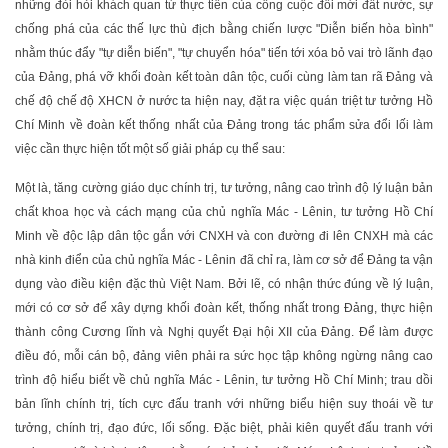
những đòi hỏi khách quan từ thực tiễn của công cuộc đổi mới đất nước, sự
chống phá của các thế lực thù địch bằng chiến lược "Diễn biến hòa bình"
nhằm thúc đẩy "tự diễn biến", "tự chuyển hóa" tiến tới xóa bỏ vai trò lãnh đạo
của Đảng, phá vỡ khối đoàn kết toàn dân tộc, cuối cùng làm tan rã Đảng và
chế độ chế độ XHCN ở nước ta hiện nay, đặt ra việc quán triệt tư tưởng Hồ
Chí Minh về đoàn kết thống nhất của Đảng trong tác phẩm sửa đổi lối làm
việc cần thực hiện tốt một số giải pháp cụ thể sau:
Một là, tăng cường giáo dục chính trị, tư tưởng, nâng cao trình độ lý luận bản
chất khoa học và cách mạng của chủ nghĩa Mác - Lênin, tư tưởng Hồ Chí
Minh về độc lập dân tộc gắn với CNXH và con đường đi lên CNXH mà các
nhà kinh điển của chủ nghĩa Mác - Lênin đã chỉ ra, làm cơ sở để Đảng ta vận
dụng vào điều kiện đặc thù Việt Nam. Bởi lẽ, có nhận thức đúng về lý luận,
mới có cơ sở để xây dựng khối đoàn kết, thống nhất trong Đảng, thực hiện
thành công Cương lĩnh và Nghị quyết Đại hội XII của Đảng. Để làm được
điều đó, mỗi cán bộ, đảng viên phải ra sức học tập không ngừng nâng cao
trình độ hiểu biết về chủ nghĩa Mác - Lênin, tư tưởng Hồ Chí Minh; trau dồi
bản lĩnh chính trị, tích cực đấu tranh với những biểu hiện suy thoái về tư
tưởng, chính trị, đạo đức, lối sống. Đặc biệt, phải kiên quyết đấu tranh với