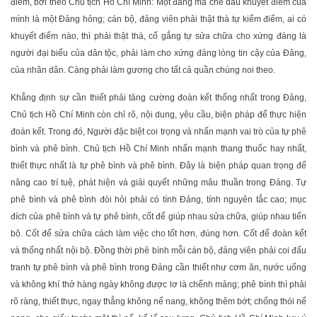
điểm, bởi theo Chủ tịch Hồ Chí Minh: Một đảng mà che dấu khuyết điểm của
mình là một Đảng hỏng; cán bộ, đảng viên phải thật thà tự kiểm điểm, ai có
khuyết điểm nào, thì phải thật thà, cố gắng tự sửa chữa cho xứng đáng là
người đại biểu của dân tộc, phải làm cho xứng đáng lòng tin cậy của Đảng,
của nhân dân. Càng phải làm gương cho tất cả quần chúng noi theo.
Khẳng định sự cần thiết phải tăng cường đoàn kết thống nhất trong Đảng,
Chủ tịch Hồ Chí Minh còn chỉ rõ, nội dung, yêu cầu, biện pháp để thực hiện
đoàn kết. Trong đó, Người đặc biệt coi trọng và nhấn mạnh vai trò của tự phê
bình và phê bình. Chủ tịch Hồ Chí Minh nhấn mạnh thang thuốc hay nhất,
thiết thực nhất là tự phê bình và phê bình. Đây là biện pháp quan trọng để
nâng cao trí tuệ, phát hiện và giải quyết những mâu thuần trong Đảng. Tự
phê bình và phê bình đòi hỏi phải có tính Đảng, tính nguyên tắc cao; mục
đích của phê bình và tự phê bình, cốt để giúp nhau sửa chữa, giúp nhau tiến
bộ. Cốt để sửa chữa cách làm việc cho tốt hơn, đúng hơn. Cốt để đoàn kết
và thống nhất nội bộ. Đồng thời phê bình mỗi cán bộ, đảng viên phải coi đấu
tranh tự phê bình và phê bình trong Đảng cần thiết như cơm ăn, nước uống
và không khí thở hàng ngày không được lơ là chểnh mảng; phê bình thì phải
rõ ràng, thiết thực, ngay thẳng không nể nang, không thêm bớt; chống thói nể