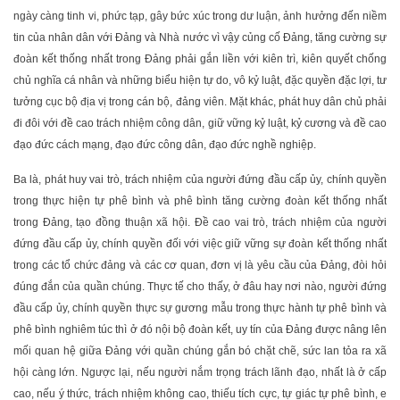
ngày càng tinh vi, phức tạp, gây bức xúc trong dư luận, ảnh hưởng đến niềm
tin của nhân dân với Đảng và Nhà nước vì vậy củng cố Đảng, tăng cường sự
đoàn kết thống nhất trong Đảng phải gắn liền với kiên trì, kiên quyết chống
chủ nghĩa cá nhân và những biểu hiện tự do, vô kỷ luật, đặc quyền đặc lợi, tư
tưởng cục bộ địa vị trong cán bộ, đảng viên. Mặt khác, phát huy dân chủ phải
đi đôi với đề cao trách nhiệm công dân, giữ vững kỷ luật, kỷ cương và đề cao
đạo đức cách mạng, đạo đức công dân, đạo đức nghề nghiệp.
Ba là, phát huy vai trò, trách nhiệm của người đứng đầu cấp ủy, chính quyền
trong thực hiện tự phê bình và phê bình tăng cường đoàn kết thống nhất
trong Đảng, tạo đồng thuận xã hội. Đề cao vai trò, trách nhiệm của người
đứng đầu cấp ủy, chính quyền đối với việc giữ vững sự đoàn kết thống nhất
trong các tổ chức đảng và các cơ quan, đơn vị là yêu cầu của Đảng, đòi hỏi
đúng đắn của quần chúng. Thực tế cho thấy, ở đâu hay nơi nào, người đứng
đầu cấp ủy, chính quyền thực sự gương mẫu trong thực hành tự phê bình và
phê bình nghiêm túc thì ở đó nội bộ đoàn kết, uy tín của Đảng được nâng lên
mối quan hệ giữa Đảng với quần chúng gắn bó chặt chẽ, sức lan tỏa ra xã
hội càng lớn. Ngược lại, nếu người nắm trọng trách lãnh đạo, nhất là ở cấp
cao, nếu ý thức, trách nhiệm không cao, thiếu tích cực, tự giác tự phê bình, e