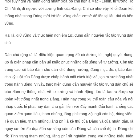
mọi suy nghĩ và hành động nhằm xóa bỏ chủ nghĩa Mác - Lênin, tư tưởng Hồ
Chí Minh, đi ngược với cương lĩnh của Đảng. Chỉ có như vậy, khối đoàn kết
thống nhất trong Đảng mới trở lên vững chắc, cơ sở để tồn tại lâu dài và bền
vững.
Hai là, giữ vững và thực hiện nghiêm túc, đúng đắn nguyên tắc tập trung dân
chủ.
Dân chủ rộng rãi là điều kiện quan trọng để có đường lối, nghị quyết đúng,
đó là biện pháp căn bản để khắc phục những bất đồng về tư tưởng. Còn tập
trung cao sẽ bảo đảm cho dân chủ đúng hướng, đúng mục đích, bảo đảm
cho kỷ luật của Đảng được chấp hành một cách triệt để, tạo ra sự thống nhất
trong hành động. Vì vậy, thực hiện đúng đắn nguyên tắc tập trung dân chủ sẽ
bảo đảm sự thống nhất về tư tưởng và hành động, tức là tạo ra được sự
đoàn kết thống nhất trong Đảng. Hiện nay trong xu thế toàn cầu hóa và hội
nhập quốc tế phát huy dân chủ gắn liền với đẩy mạnh đấu tranh chống các
quan điểm quan liêu, tham nhũng, lãng phí trong đội ngũ cán bộ, đảng viên.
Tệ quan liêu, tham nhũng, lãng phí là kẻ thù của Đảng và của nhân dân, là
nguy cơ lớn đe dọa đến sự sống còn của Đảng và của chế độ ta. Đảng chỉ
rõ: Tình trạng tham nhũng, lãng phí rất nghiêm trọng với những biểu hiện