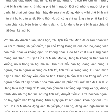
nang, che giấu trước mặt thì nể, kể lể sau lưng. Chủ tịch Hồ Chí Minh lưu ý
phê bình việc làm, chứ không phê bình người. Đối với những người bị phê
bình, thì phải vui lòng nhận thấy để sửa cho đúng, không vì bị phê bình mà
nản chí hoặc oán ghét. Đồng thời Người cũng chỉ ra rằng cần phải kịp thời
ngăn chặn các biểu hiện lợi dụng dân chủ, lợi dụng tự phê bình gây chia rẽ
mất đoàn kết nội bộ.
Với thái độ khách quan, khoa học, Chủ tịch Hồ Chí Minh đã đi sâu phân tích
và chỉ rõ những khuyết điểm, hạn chế trong Đảng và của cán bộ, đảng viên
còn mắc phải và khẳng định đó không phải là do bản chất của Đảng cách
mạng, mà theo Chủ tịch Hồ Chí Minh: Một là, Đảng ta không từ trên trời sa
xuống, nó ở trong xã hội mà ra. Hơn nữa mỗi cán bộ, đảng viên cũng là
người, mà là người ai cũng có tính tốt, tính xấu ở trong lòng. Dù văn minh
hay dã man, tốt hay xấu, đều có tình. Chúng ta cần làm cho trong mỗi con
người phần tốt nảy nở như hoa mùa xuân và phần xấu mất dần đi. Hai là, vì
Đảng ta là một đảng rất to lớn, bao gồm đủ các tầng lớp trong xã hội, không
tránh khỏi những tập tục, những tính nết, khuyết điểm của xã hội bên ngoài,
nó lây, ngấm vào trong Đảng. Nhờ sự lý giải khách quan, khoa học của Chủ
tịch Hồ Chí Minh đã động viên, thuyết phục cán bộ, đảng viên nghiêm túc tự