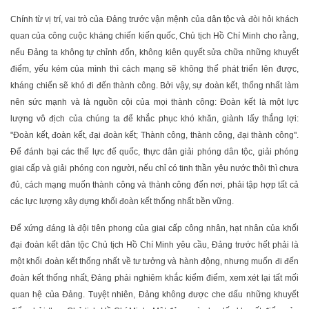
Chính từ vị trí, vai trò của Đảng trước vận mệnh của dân tộc và đòi hỏi khách
quan của công cuộc kháng chiến kiến quốc, Chủ tịch Hồ Chí Minh cho rằng,
nếu Đảng ta không tự chỉnh đốn, không kiên quyết sửa chữa những khuyết
điểm, yếu kém của mình thì cách mạng sẽ không thể phát triển lên được,
kháng chiến sẽ khó đi đến thành công. Bởi vậy, sự đoàn kết, thống nhất làm
nên sức mạnh và là nguồn cội của mọi thành công: Đoàn kết là một lực
lượng vô địch của chúng ta để khắc phục khó khăn, giành lấy thắng lợi:
"Đoàn kết, đoàn kết, đại đoàn kết; Thành công, thành công, đại thành công".
Để đánh bại các thế lực đế quốc, thực dân giải phóng dân tộc, giải phóng
giai cấp và giải phóng con người, nếu chỉ có tinh thần yêu nước thôi thì chưa
đủ, cách mạng muốn thành công và thành công đến nơi, phải tập hợp tất cả
các lực lượng xây dựng khối đoàn kết thống nhất bền vững.
Để xứng đáng là đội tiên phong của giai cấp công nhân, hạt nhân của khối
đại đoàn kết dân tộc Chủ tịch Hồ Chí Minh yêu cầu, Đảng trước hết phải là
một khối đoàn kết thống nhất về tư tưởng và hành động, nhưng muốn đi đến
đoàn kết thống nhất, Đảng phải nghiêm khắc kiểm điểm, xem xét lại tất mối
quan hệ của Đảng. Tuyệt nhiên, Đảng không được che dấu những khuyết