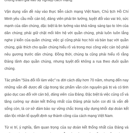
chúng tham gia vào sự nghiệp cách mạng.
Vận dụng vấn đề này vào thực tiễn cách mạng Việt Nam, Chủ tịch Hồ Chí
Minh yêu cầu mỗi cán bộ, đảng viên phải tin tưởng, tuyệt đối vào vai trò, sức
mạnh của dân chúng, đặc biệt là tin tưởng vào khả năng sáng tạo to lớn của
dân chúng; phải giữ chặt mối liên hệ với quần chúng, phải luôn luôn lắng
nghe ý kiến của quần chúng; việc gì cũng phải học hỏi và bàn bạc với quần
chúng, giải thích cho quần chúng hiểu rõ và trong mọi công việc cán bộ phải
nêu gương trước dân chúng. Đồng thời, chúng ta cũng phải hiểu rõ rằng
Đảng lãnh đạo quần chúng, nhưng tuyệt đối không a rua theo đuôi quần
chúng.
Tác phẩm "Sửa đổi lối làm việc" ra đời cách đây hơn 70 năm, nhưng đến nay
những vấn đề được đề cập trong tác phẩm vần còn nguyên giá trị và có tính
giáo dục cao đối với cán bộ, đảng viên của Đảng. Đặc biệt là việc củng cố và
tăng cường sự đoàn kết thống nhất của Đảng phải luôn coi đó là vấn đề
sống còn, là cơ sở đảm bảo sự vững chắc trong xây dựng khối đại đoàn kết
dân tộc nhân tố quyết định sự thành công của cách mạng Việt Nam.
Từ vị trí, ý nghĩa, tầm quan trọng của sự đoàn kết thống nhất của Đảng và