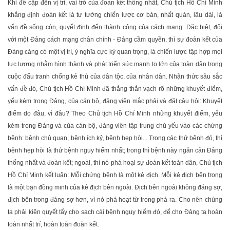
Khi đề cập đến vị trí, vai trò của đoàn kết thống nhất, Chủ tịch Hồ Chí Minh
khẳng định đoàn kết là tư tưởng chiến lược cơ bản, nhất quán, lâu dài, là
vấn đề sống còn, quyết định đến thành công của cách mạng. Đặc biệt, đối
với một Đảng cách mạng chân chính - Đảng cầm quyền, thì sự đoàn kết của
Đảng càng có một vị trí, ý nghĩa cực kỳ quan trọng, là chiến lược tập hợp mọi
lực lượng nhằm hình thành và phát triển sức mạnh to lớn của toàn dân trong
cuộc đấu tranh chống kẻ thù của dân tộc, của nhân dân. Nhận thức sâu sắc
vấn đề đó, Chủ tịch Hồ Chí Minh đã thắng thắn vạch rõ những khuyết điểm,
yếu kém trong Đảng, của cán bộ, đảng viên mắc phải và đặt câu hỏi: Khuyết
điểm do đâu, vì đâu? Theo Chủ tịch Hồ Chí Minh những khuyết điểm, yếu
kém trong Đảng và của cán bộ, đảng viên tập trung chủ yếu vào các chứng
bệnh: bệnh chủ quan, bệnh ích kỷ, bệnh hẹp hòi... Trong các thứ bệnh đó, thì
bệnh hẹp hòi là thứ bệnh nguy hiểm nhất; trong thì bệnh này ngăn cản Đảng
thống nhất và đoàn kết; ngoài, thì nó phá hoại sự đoàn kết toàn dân, Chủ tịch
Hồ Chí Minh kết luận: Mỗi chứng bệnh là một kẻ địch. Mỗi kẻ địch bên trong
là một bạn đồng minh của kẻ địch bên ngoài. Địch bên ngoài không đáng sợ,
địch bên trong đáng sợ hơn, vì nó phá hoạt từ trong phá ra. Cho nên chúng
ta phải kiên quyết tẩy cho sạch cái bệnh nguy hiểm đó, để cho Đảng ta hoàn
toàn nhất trí, hoàn toàn đoàn kết.