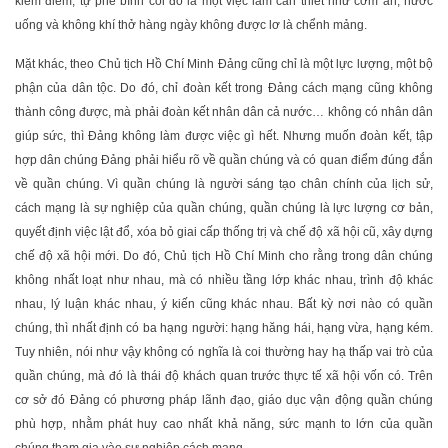
kiểm điểm, tự phê bình coi đó là một việc làm cần thiết như cơm ăn, nước
uống và không khí thở hàng ngày không được lơ là chểnh mảng.
Mặt khác, theo Chủ tịch Hồ Chí Minh Đảng cũng chỉ là một lực lượng, một bộ
phận của dân tộc. Do đó, chỉ đoàn kết trong Đảng cách mạng cũng không
thành công được, mà phải đoàn kết nhân dân cả nước… không có nhân dân
giúp sức, thì Đảng không làm được việc gì hết. Nhưng muốn đoàn kết, tập
hợp dân chúng Đảng phải hiểu rõ về quần chúng và có quan điểm đúng đắn
về quần chúng. Vì quần chúng là người sáng tạo chân chính của lịch sử,
cách mạng là sự nghiệp của quần chúng, quần chúng là lực lượng cơ bản,
quyết định việc lật đổ, xóa bỏ giai cấp thống trị và chế độ xã hội cũ, xây dựng
chế độ xã hội mới. Do đó, Chủ tịch Hồ Chí Minh cho rằng trong dân chúng
không nhất loạt như nhau, mà có nhiều tầng lớp khác nhau, trình độ khác
nhau, lý luận khác nhau, ý kiến cũng khác nhau. Bất kỳ nơi nào có quần
chúng, thì nhất định có ba hạng người: hạng hăng hái, hạng vừa, hạng kém.
Tuy nhiên, nói như vậy không có nghĩa là coi thường hay hạ thấp vai trò của
quần chúng, mà đó là thái độ khách quan trước thực tế xã hội vốn có. Trên
cơ sở đó Đảng có phương pháp lãnh đạo, giáo dục vận động quần chúng
phù hợp, nhằm phát huy cao nhất khả năng, sức mạnh to lớn của quần