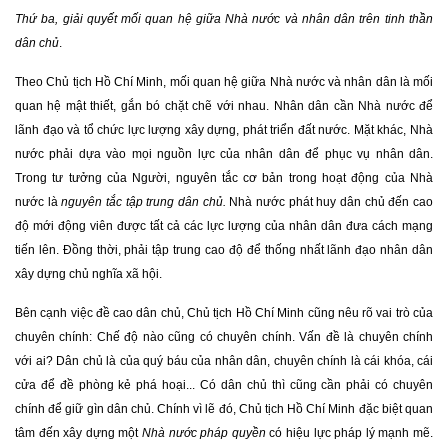
Thứ ba, giải quyết mối quan hệ giữa Nhà nước và nhân dân trên tinh thần
dân chủ
.
Theo Chủ tịch Hồ Chí Minh, mối quan hệ giữa Nhà nước và nhân dân là mối
quan hệ mật thiết, gắn bó chặt chẽ với nhau. Nhân dân cần Nhà nước để
lãnh đạo và tổ chức lực lượng xây dựng, phát triển đất nước. Mặt khác, Nhà
nước phải dựa vào mọi nguồn lực của nhân dân để phục vụ nhân dân.
Trong tư tưởng của Người, nguyên tắc cơ bản trong hoạt động của Nhà
nước là
nguyên tắc tập trung dân chủ.
Nhà nước phát huy dân chủ đến cao
độ mới động viên được tất cả các lực lượng của nhân dân đưa cách mạng
tiến lên. Đồng thời, phải tập trung cao độ để thống nhất lãnh đạo nhân dân
xây dựng chủ nghĩa xã hội.
Bên cạnh việc đề cao dân chủ, Chủ tịch Hồ Chí Minh cũng nêu rõ vai trò của
chuyên chính: Chế độ nào cũng có chuyên chính. Vấn đề là chuyên chính
với ai? Dân chủ là của quý báu của nhân dân, chuyên chính là cái khóa, cái
cửa để đề phòng kẻ phá hoại... Có dân chủ thì cũng cần phải có chuyên
chính để giữ gìn dân chủ. Chính vì lẽ đó, Chủ tịch Hồ Chí Minh đặc biệt quan
tâm đến xây dựng một
Nhà nước pháp quyền
có hiệu lực pháp lý mạnh mẽ.