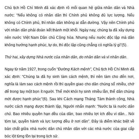
Chủ tịch Hồ Chí Minh đã xác định rõ mối quan hệ giữa nhân dân và Nhà
nước: “Nếu không có nhân dân thì Chính phủ không đủ lực lượng. Nếu
không có Chính phủ, thì nhân dân không ai dẫn đường. Vậy nên Chính phủ
với nhân dân phải đoàn kết thành một khối. Ngày nay, chúng ta đã xây dựng
nên nước Việt Nam Dân chủ Cộng hòa. Nhưng nếu nước độc lập mà dân
không hưởng hạnh phúc, tự do, thì độc lập cũng chẳng có nghĩa lý gì”(5).
Thứ hai, xây dựng Nhà nước của nhân dân, do nhân dân và vì nhân dân.
Ngay từ năm 1927, trong cuốn “
Đường Kách mệnh”,
Chủ tịch Hồ Chí Minh đã
xác định: “Chúng ta đã hy sinh làm cách mệnh, thì nên làm cho đến nơi,
nghĩa là làm sao cách mệnh rồi thì quyền giao cho dân chúng số nhiều, chớ
để trong tay một bọn ít người. Thế mới khỏi hy sinh nhiều lần, thế dân chúng
mới được hạnh phúc”(6). Sau khi Cách mạng Tháng Tám thành công, Nhà
nước cách mạng được thành lập, Người nhấn mạnh: “Nước ta là nước
dân
chủ
. Bao nhiêu quyền hạn đều của dân, bao nhiêu lợi ích đều vì dân... Nói
tóm lại, quyền hành và lực lượng đều ở nơi dân”. Đây là điểm khác biệt về
bản chất giữa nhà nước dân chủ nhân dân với các nhà nước của giai cấp
bóc lột từng tồn tại trong lịch sử.