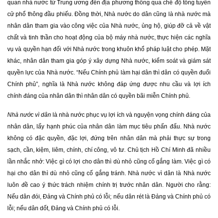
quan nhà nước từ Trung ương đến địa phương thông qua chế độ tổng tuyển
cử phổ thông đầu phiếu. Đồng thời, Nhà nước do dân cũng là nhà nước mà
nhân dân tham gia vào công việc của Nhà nước, ủng hộ, giúp đỡ cả về vật
chất và tinh thần cho hoạt động của bộ máy nhà nước, thực hiện các nghĩa
vụ và quyền hạn đối với Nhà nước trong khuôn khổ pháp luật cho phép. Mặt
khác, nhân dân tham gia góp ý xây dựng Nhà nước, kiểm soát và giám sát
quyền lực của Nhà nước. “Nếu Chính phủ làm hại dân thì dân có quyền đuổi
Chính phủ”, nghĩa là Nhà nước không đáp ứng được nhu cầu và lợi ích
chính đáng của nhân dân thì nhân dân có quyền bãi miễn Chính phủ.
Nhà nước vì dân
là nhà nước phục vụ lợi ích và nguyện vọng chính đáng của
nhân dân, lấy hạnh phúc của nhân dân làm mục tiêu phấn đấu. Nhà nước
không có đặc quyền, đặc lợi, đứng trên nhân dân mà phải thực sự trong
sạch, cần, kiệm, liêm, chính, chí công, vô tư. Chủ tịch Hồ Chí Minh đã nhiều
lần nhắc nhở: Việc gì có lợi cho dân thì dù nhỏ cũng cố gắng làm. Việc gì có
hại cho dân thì dù nhỏ cũng cố gắng tránh. Nhà nước vì dân là Nhà nước
luôn đề cao ý thức trách nhiệm chính trị trước nhân dân. Người cho rằng:
Nếu dân đói, Đảng và Chính phủ có lỗi; nếu dân rét là Đảng và Chính phủ có
lỗi; nếu dân dốt, Đảng và Chính phủ có lỗi.