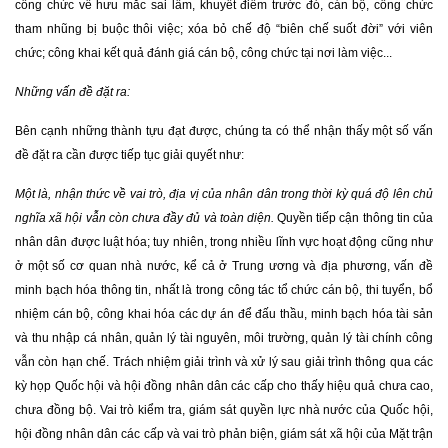
công chức về hưu mắc sai lầm, khuyết điểm trước đó, cán bộ, công chức
tham nhũng bị buộc thôi việc; xóa bỏ chế độ “biên chế suốt đời” với viên
chức; công khai kết quả đánh giá cán bộ, công chức tại nơi làm việc...
Những vấn đề đặt ra:
Bên cạnh những thành tựu đạt được, chúng ta có thể nhận thấy một số vấn
đề đặt ra cần được tiếp tục giải quyết như:
Một là, nhận thức về vai trò, địa vị của nhân dân trong thời kỳ quá độ lên chủ
nghĩa xã hội vẫn còn chưa đầy đủ và toàn diện.
Quyền tiếp cận thông tin của
nhân dân được luật hóa; tuy nhiên, trong nhiều lĩnh vực hoạt động cũng như
ở một số cơ quan nhà nước, kể cả ở Trung ương và địa phương, vấn đề
minh bạch hóa thông tin, nhất là trong công tác tổ chức cán bộ, thi tuyển, bổ
nhiệm cán bộ, công khai hóa các dự án để đấu thầu, minh bạch hóa tài sản
và thu nhập cá nhân, quản lý tài nguyên, môi trường, quản lý tài chính công
vẫn còn hạn chế. Trách nhiệm giải trình và xử lý sau giải trình thông qua các
kỳ họp Quốc hội và hội đồng nhân dân các cấp cho thấy hiệu quả chưa cao,
chưa đồng bộ. Vai trò kiểm tra, giám sát quyền lực nhà nước của Quốc hội,
hội đồng nhân dân các cấp và vai trò phản biện, giám sát xã hội của Mặt trận