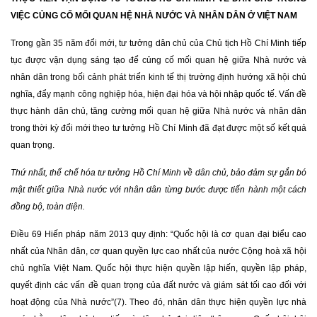
VIỆC CỦNG CỐ MỐI QUAN HỆ NHÀ NƯỚC VÀ NHÂN DÂN Ở VIỆT NAM
Trong gần 35 năm đổi mới, tư tưởng dân chủ của Chủ tịch Hồ Chí Minh tiếp
tục được vận dụng sáng tạo để củng cố mối quan hệ giữa Nhà nước và
nhân dân trong bối cảnh phát triển kinh tế thị trường định hướng xã hội chủ
nghĩa, đẩy mạnh công nghiệp hóa, hiện đại hóa và hội nhập quốc tế. Vấn đề
thực hành dân chủ, tăng cường mối quan hệ giữa Nhà nước và nhân dân
trong thời kỳ đổi mới theo tư tưởng Hồ Chí Minh đã đạt được một số kết quả
quan trọng.
Thứ nhất, thể chế hóa tư tưởng Hồ Chí Minh về dân chủ, bảo đảm sự gắn bó
mật thiết giữa Nhà nước với nhân dân từng bước được tiến hành một cách
đồng bộ, toàn diện.
Điều 69 Hiến pháp năm 2013 quy định: “Quốc hội là cơ quan đại biểu cao
nhất của Nhân dân, cơ quan quyền lực cao nhất của nước Cộng hoà xã hội
chủ nghĩa Việt Nam. Quốc hội thực hiện quyền lập hiến, quyền lập pháp,
quyết định các vấn đề quan trọng của đất nước và giám sát tối cao đối với
hoạt động của Nhà nước”(7). Theo đó, nhân dân thực hiện quyền lực nhà