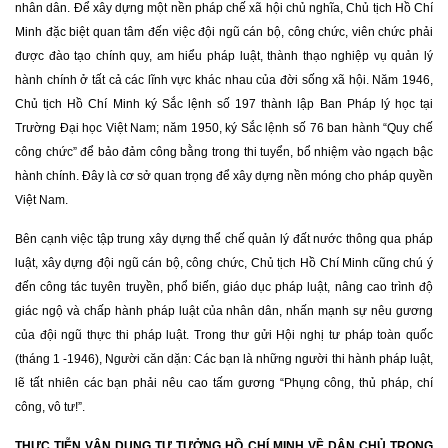
nhân dân. Để xây dựng một nền pháp chế xã hội chủ nghĩa, Chủ tịch Hồ Chí
Minh đặc biệt quan tâm đến việc đội ngũ cán bộ, công chức, viên chức phải
được đào tạo chính quy, am hiểu pháp luật, thành thạo nghiệp vụ quản lý
hành chính ở tất cả các lĩnh vực khác nhau của đời sống xã hội. Năm 1946,
Chủ tịch Hồ Chí Minh ký Sắc lệnh số 197 thành lập Ban Pháp lý học tại
Trường Đại học Việt Nam; năm 1950, ký Sắc lệnh số 76 ban hành “Quy chế
công chức” để bảo đảm công bằng trong thi tuyển, bổ nhiệm vào ngạch bậc
hành chính. Đây là cơ sở quan trọng để xây dựng nền móng cho pháp quyền
Việt Nam.
Bên cạnh việc tập trung xây dựng thể chế quản lý đất nước thông qua pháp
luật, xây dựng đội ngũ cán bộ, công chức, Chủ tịch Hồ Chí Minh cũng chú ý
đến công tác tuyên truyền, phổ biến, giáo dục pháp luật, nâng cao trình độ
giác ngộ và chấp hành pháp luật của nhân dân, nhấn mạnh sự nêu gương
của đội ngũ thực thi pháp luật. Trong thư gửi Hội nghị tư pháp toàn quốc
(tháng 1 -1946), Người căn dặn: Các bạn là những người thi hành pháp luật,
lẽ tất nhiên các bạn phải nêu cao tấm gương “Phụng công, thủ pháp, chí
công, vô tư!”.
THỰC TIỄN VẬN DỤNG TƯ TƯỞNG HỒ CHÍ MINH VỀ DÂN CHỦ TRONG