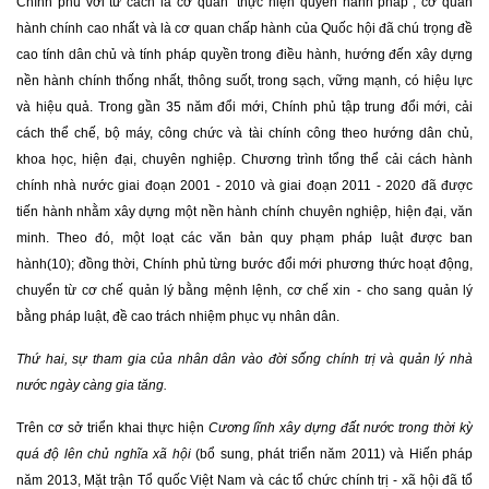
Chính phủ với tư cách là cơ quan “thực hiện quyền hành pháp”, cơ quan
hành chính cao nhất và là cơ quan chấp hành của Quốc hội đã chú trọng đề
cao tính dân chủ và tính pháp quyền trong điều hành, hướng đến xây dựng
nền hành chính thống nhất, thông suốt, trong sạch, vững mạnh, có hiệu lực
và hiệu quả. Trong gần 35 năm đổi mới, Chính phủ tập trung đổi mới, cải
cách thể chế, bộ máy, công chức và tài chính công theo hướng dân chủ,
khoa học, hiện đại, chuyên nghiệp. Chương trình tổng thể cải cách hành
chính nhà nước giai đoạn 2001 - 2010 và giai đoạn 2011 - 2020 đã được
tiến hành nhằm xây dựng một nền hành chính chuyên nghiệp, hiện đại, văn
minh. Theo đó, một loạt các văn bản quy phạm pháp luật được ban
hành(10); đồng thời, Chính phủ từng bước đổi mới phương thức hoạt động,
chuyển từ cơ chế quản lý bằng mệnh lệnh, cơ chế xin - cho sang quản lý
bằng pháp luật, đề cao trách nhiệm phục vụ nhân dân.
Thứ hai, sự tham gia của nhân dân vào đời sống chính trị và quản lý nhà
nước ngày càng gia tăng.
Trên cơ sở triển khai thực hiện
Cương lĩnh xây dựng đất nước trong thời kỳ
quá độ lên chủ nghĩa xã hội
(bổ sung, phát triển năm 2011) và Hiến pháp
năm 2013, Mặt trận Tổ quốc Việt Nam và các tổ chức chính trị - xã hội đã tổ