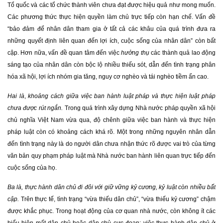
Tổ quốc và các tổ chức thành viên chưa đạt được hiệu quả như mong muốn.
Các phương thức thực hiện quyền làm chủ trực tiếp còn hạn chế. Vấn đề
“bảo đảm để nhân dân tham gia ở tất cả các khâu của quá trình đưa ra
những quyết định liên quan đến lợi ích, cuộc sống của nhân dân” còn bất
cập. Hơn nữa, vấn đề quan tâm đến việc
hưởng thụ
các thành quả lao động
sáng tạo của nhân dân còn bộc lộ nhiều thiếu sót, dẫn đến tình trạng phân
hóa xã hội, lợi ích nhóm gia tăng, nguy cơ nghèo và tái nghèo tiềm ẩn cao.
Hai là
,
khoảng cách giữa việc ban hành luật pháp và thực hiện luật pháp
chưa được rút ngắn.
Trong quá trình xây dựng Nhà nước pháp quyền xã hội
chủ nghĩa Việt Nam vừa qua, độ chênh giữa việc ban hành và thực hiện
pháp luật còn có khoảng cách khá rõ. Một trong những nguyên nhân dẫn
đến tình trạng này là do người dân chưa nhận thức rõ được vai trò của từng
văn bản quy phạm pháp luật mà Nhà nước ban hành liên quan trực tiếp đến
cuộc sống của họ.
Ba là, thực hành dân chủ đi đôi với giữ vững kỷ cương, kỷ luật còn nhiều bất
cập.
Trên thực tế, tình trạng “vừa thiếu dân chủ”, “vừa thiếu kỷ cương” chậm
được khắc phục. Trong hoạt động của cơ quan nhà nước, còn không ít các