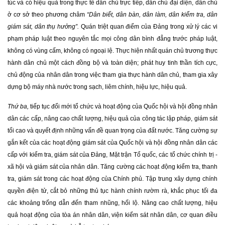
túc và có hiệu quả trong thực tế dân chủ trực tiếp, dân chủ đại diện, dân chủ
ở cơ sở theo phương châm
“Dân biết, dân bàn, dân làm, dân kiểm tra, dân
giám sát, dân thụ hưởng”.
Quán triệt quan điểm của Đảng trong xử lý các vi
phạm pháp luật theo nguyên tắc mọi công dân bình đẳng trước pháp luật,
không có vùng cấm, không có ngoại lệ. Thực hiện nhất quán chủ trương thực
hành dân chủ một cách đồng bộ và toàn diện; phát huy tinh thần tích cực,
chủ động của nhân dân trong việc tham gia thực hành dân chủ, tham gia xây
dựng bộ máy nhà nước trong sạch, liêm chính, hiệu lực, hiệu quả.
Thứ ba,
tiếp tục đổi mới tổ chức và hoạt động của Quốc hội và hội đồng nhân
dân các cấp, nâng cao chất lượng, hiệu quả của công tác lập pháp, giám sát
tối cao và quyết định những vấn đề quan trọng của đất nước. Tăng cường sự
gắn kết của các hoạt động giám sát của Quốc hội và hội đồng nhân dân các
cấp với kiểm tra, giám sát của Đảng, Mặt trận Tổ quốc, các tổ chức chính trị -
xã hội và giám sát của nhân dân. Tăng cường các hoạt động kiểm tra, thanh
tra, giám sát trong các hoạt động của Chính phủ. Tập trung xây dựng chính
quyền điện tử, cắt bỏ những thủ tục hành chính rườm rà, khắc phục tối đa
các khoảng trống dẫn đến tham nhũng, hối lộ. Nâng cao chất lượng, hiệu
quả hoạt động của tòa án nhân dân, viện kiểm sát nhân dân, cơ quan điều