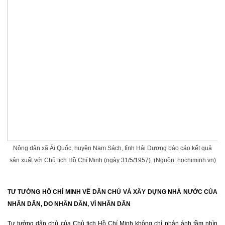
Nông dân xã Ái Quốc, huyện Nam Sách, tỉnh Hải Dương báo cáo kết quả
sản xuất với Chủ tịch Hồ Chí Minh (ngày 31/5/1957). (Nguồn: hochiminh.vn)
TƯ TƯỞNG HỒ CHÍ MINH VỀ DÂN CHỦ VÀ XÂY DỰNG NHÀ NƯỚC CỦA
NHÂN DÂN, DO NHÂN DÂN, VÌ NHÂN DÂN
Tư tưởng dân chủ của Chủ tịch Hồ Chí Minh không chỉ phản ánh tầm nhìn