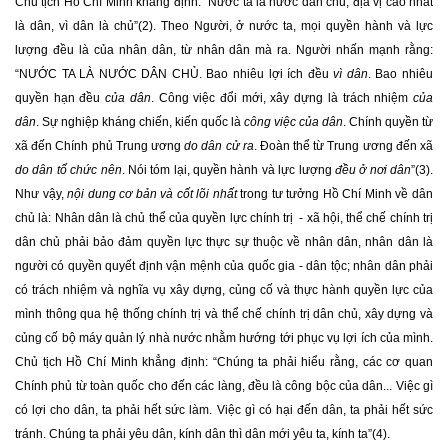
Chủ tịch Hồ Chí Minh khẳng định: “Nước ta là nước dân chủ, địa vị cao nhất
là dân, vì dân là chủ”(2). Theo Người, ở nước ta, mọi quyền hành và lực
lượng đều là của nhân dân, từ nhân dân mà ra. Người nhấn mạnh rằng:
“NƯỚC TA LÀ NƯỚC DÂN CHỦ. Bao nhiêu lợi ích đều
vì dân
. Bao nhiêu
quyền hạn đều
của dân
. Công việc đổi mới, xây dựng là trách nhiệm
của
dân
. Sự nghiệp kháng chiến, kiến quốc là
công việc của dân
. Chính quyền từ
xã đến Chính phủ Trung ương
do dân cử ra
. Đoàn thể từ Trung ương đến xã
do dân tổ chức nên
. Nói tóm lại, quyền hành và lực lượng
đều ở nơi dân
”(3).
Như vậy,
nội dung cơ bản và cốt lõi nhất
trong tư tưởng Hồ Chí Minh về dân
chủ là: Nhân dân là chủ thể của quyền lực chính trị - xã hội, thể chế chính trị
dân chủ phải bảo đảm quyền lực thực sự thuộc về nhân dân, nhân dân là
người có quyền quyết định vận mệnh của quốc gia - dân tộc; nhân dân phải
có trách nhiệm và nghĩa vụ xây dựng, củng cố và thực hành quyền lực của
mình thông qua hệ thống chính trị và thể chế chính trị dân chủ, xây dựng và
củng cố bộ máy quản lý nhà nước nhằm hướng tới phục vụ lợi ích của mình.
Chủ tịch Hồ Chí Minh khẳng định: “Chúng ta phải hiểu rằng, các cơ quan
Chính phủ từ toàn quốc cho đến các làng, đều là công bộc của dân... Việc gì
có lợi cho dân, ta phải hết sức làm. Việc gì có hại đến dân, ta phải hết sức
tránh. Chúng ta phải yêu dân, kính dân thì dân mới yêu ta, kính ta”(4).