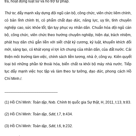
tra, hoạt động luật sư và hỗ trợ tư pháp.
Thứ tư,
đẩy mạnh xây dựng đội ngũ cán bộ, công chức, viên chức liêm chính,
có bản lĩnh chính trị, có phẩm chất đạo đức, năng lực, uy tín, tính chuyên
nghiệp cao, sức khỏe tốt, tận tụy phục vụ nhân dân. Chuẩn hóa đội ngũ cán
bộ, công chức, viên chức theo hướng chuyên nghiệp, hiện đại, trách nhiệm,
phát huy dân chủ gắn liền với siết chặt kỷ cương, kỷ luật, khuyến khích đổi
mới, sáng tạo, có khát vọng vì lợi ích chung của nhân dân, của đất nước. Cải
thiện môi trường làm việc, chính sách tiền lương, nhà ở, công vụ. Kiên quyết
loại bỏ những phần tử thoái hóa, biến chất ra khỏi bộ máy nhà nước. Tiếp
tục đẩy mạnh việc học tập và làm theo tư tưởng, đạo đức, phong cách Hồ
Chí Minh./.
_________________________
(1) Hồ Chí Minh:
Toàn tập
, Nxb. Chính trị quốc gia Sự thật, H, 2011, t.13, tr.83.
(2) Hồ Chí Minh:
Toàn tập
,
Sđd
, t.7, tr.434.
(3) Hồ Chí Minh:
Toàn tập
,
Sđd
, t.6, tr.232.