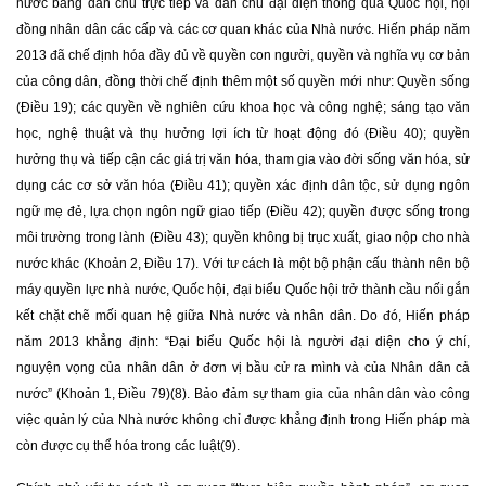
nước bằng dân chủ trực tiếp và dân chủ đại diện thông qua Quốc hội, hội
đồng nhân dân các cấp và các cơ quan khác của Nhà nước. Hiến pháp năm
2013 đã chế định hóa đầy đủ về quyền con người, quyền và nghĩa vụ cơ bản
của công dân, đồng thời chế định thêm một số quyền mới như: Quyền sống
(Điều 19); các quyền về nghiên cứu khoa học và công nghệ; sáng tạo văn
học, nghệ thuật và thụ hưởng lợi ích từ hoạt động đó (Điều 40); quyền
hưởng thụ và tiếp cận các giá trị văn hóa, tham gia vào đời sống văn hóa, sử
dụng các cơ sở văn hóa (Điều 41); quyền xác định dân tộc, sử dụng ngôn
ngữ mẹ đẻ, lựa chọn ngôn ngữ giao tiếp (Điều 42); quyền được sống trong
môi trường trong lành (Điều 43); quyền không bị trục xuất, giao nộp cho nhà
nước khác (Khoản 2, Điều 17). Với tư cách là một bộ phận cấu thành nên bộ
máy quyền lực nhà nước, Quốc hội, đại biểu Quốc hội trở thành cầu nối gắn
kết chặt chẽ mối quan hệ giữa Nhà nước và nhân dân. Do đó, Hiến pháp
năm 2013 khẳng định: “Đại biểu Quốc hội là người đại diện cho ý chí,
nguyện vọng của nhân dân ở đơn vị bầu cử ra mình và của Nhân dân cả
nước” (Khoản 1, Điều 79)(8). Bảo đảm sự tham gia của nhân dân vào công
việc quản lý của Nhà nước không chỉ được khẳng định trong Hiến pháp mà
còn được cụ thể hóa trong các luật(9).