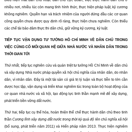
biểu hiện mất dân chủ hoặc dân chủ cực đoan; việc thực hành dân chủ ở
nhiều nơi, nhiều lúc còn mang tính hình thức, thực hiện pháp luật, kỷ cương
không nghiêm. Quyền hạn và trách nhiệm của người đứng đầu các cơ quan
công quyền chưa được quy định rõ ràng, thực hiện chưa nghiêm. Còn thiếu
các chế tài bảo đảm thực thi dân chủ, giữ vững kỷ cương, kỷ luật.
TIẾP TỤC VẬN DỤNG TƯ TƯỞNG HỒ CHÍ MINH VỀ DÂN CHỦ TRONG
VIỆC CỦNG CỐ MỐI QUAN HỆ GIỮA NHÀ NƯỚC VÀ NHÂN DÂN TRONG
THỜI GIAN TỚI
Thứ nhất,
tiếp tục nghiên cứu và quán triệt tư tưởng Hồ Chí Minh về dân chủ
và xây dựng Nhà nước pháp quyền xã hội chủ nghĩa của nhân dân, do nhân
dân, vì nhân dân. Đây là một tài sản có giá trị lý luận và thực tiễn to lớn cần
được học tập, vận dụng và triển khai nghiêm túc trong toàn bộ hoạt động của
cơ quan nhà nước và xã hội, tạo động lực tinh thần mạnh mẽ để xây dựng,
phát triển bền vững đất nước.
Thứ hai,
tiếp tục cụ thể hóa, hoàn thiện thể chế thực hành dân chủ theo tinh
thần
Cương lĩnh xây dựng đất nước trong thời kỳ quá độ lên chủ nghĩa xã hội
(bổ sung, phát triển năm 2011) và Hiến pháp năm 2013. Thực hiện nghiêm