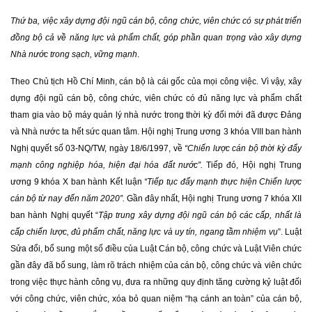
Thứ ba, việc xây dựng đội ngũ cán bộ, công chức, viên chức có sự phát triển
đồng bộ cả về năng lực và phẩm chất, góp phần quan trọng vào xây dựng
Nhà nước trong sạch, vững mạnh
.
Theo Chủ tịch Hồ Chí Minh, cán bộ là cái gốc của mọi công việc. Vì vậy, xây
dựng đội ngũ cán bộ, công chức, viên chức có đủ năng lực và phẩm chất
tham gia vào bộ máy quản lý nhà nước trong thời kỳ đổi mới đã được Đảng
và Nhà nước ta hết sức quan tâm. Hội nghị Trung ương 3 khóa VIII ban hành
Nghị quyết số 03-NQ/TW, ngày 18/6/1997, về
“Chiến lược cán bộ thời kỳ đẩy
mạnh công nghiệp hóa, hiện đại hóa đất nước”.
Tiếp đó, Hội nghị Trung
ương 9 khóa X ban hành Kết luận
“Tiếp tục đẩy mạnh thực hiện Chiến lược
cán bộ từ nay đến năm 2020”.
Gần đây nhất, Hội nghị Trung ương 7 khóa XII
ban hành Nghị quyết “
Tập trung xây dựng đội ngũ cán bộ các cấp, nhất là
cấp chiến lược, đủ phẩm chất, năng lực và uy tín, ngang tầm nhiệm vụ
”. Luật
Sửa đổi, bổ sung một số điều của Luật Cán bộ, công chức và Luật Viên chức
gần đây đã bổ sung, làm rõ trách nhiệm của cán bộ, công chức và viên chức
trong việc thực hành công vụ, đưa ra những quy định tăng cường kỷ luật đối
với công chức, viên chức, xóa bỏ quan niệm “hạ cánh an toàn” của cán bộ,