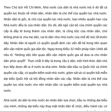
Theo Chủ tịch Hồ Chí Minh,
Nhà nước của dân
là nhà nước mà ở đó tất cả
quyền lực thuộc về nhân dân, nhân dân là
chủ thể
của quyền lực nhà nước.
Nhân dân là gốc, là chủ của quyền lực nhà nước, bao nhiêu quyền hạn của
Nhà nước đều là của nhân dân. Do đó, đội ngũ cán bộ của chính quyền các
cấp là đầy tớ trung thành của nhân dân, là công bộc của nhân dân, chứ
không phải là cha mẹ dân, cai trị dân như nhà nước của chế độ bóc lột trước
đây. Nhân dân là người có quyền quyết định các vấn đề hệ trọng liên quan
đến vận mệnh quốc gia dân tộc. Ngay trong Điều 32 Hiến pháp năm 1946 đã
nêu rõ: “Những việc liên quan đến vận mệnh quốc gia sẽ đưa ra cho nhân
dân phúc quyết”. Thực chất ở đây là trưng cầu ý dân, một hình thức dân chủ
trực tiếp được đề ra ở nước ta khá sớm. Nhân dân bầu ra Quốc hội và chính
quyền các cấp, có quyền kiểm soát nhà nước, giám sát và có quyền bãi miễn
đại biểu Quốc hội và hội đồng nhân dân các cấp. Nhân dân là chủ thể của
quyền lực nhà nước cho nên nhân dân có quyền kiểm soát quyền lực nhà
nước.
Nhà nước do dân
là nhà nước do nhân dân lựa chọn, bầu ra những đại biểu
của mình, những đại biểu này thay mặt nhân dân tổ chức, điều hành các cơ