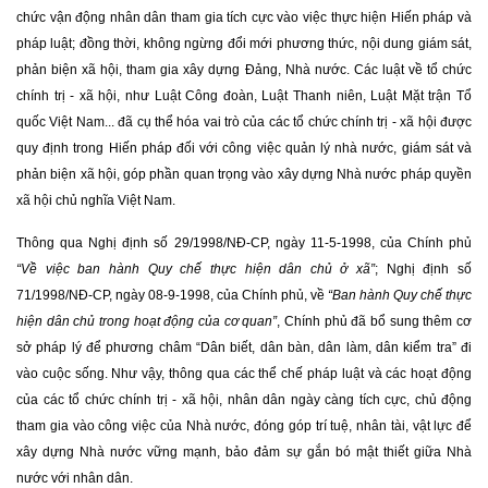
chức vận động nhân dân tham gia tích cực vào việc thực hiện Hiến pháp và
pháp luật; đồng thời, không ngừng đổi mới phương thức, nội dung giám sát,
phản biện xã hội, tham gia xây dựng Đảng, Nhà nước. Các luật về tổ chức
chính trị - xã hội, như Luật Công đoàn, Luật Thanh niên, Luật Mặt trận Tổ
quốc Việt Nam... đã cụ thể hóa vai trò của các tổ chức chính trị - xã hội được
quy định trong Hiến pháp đối với công việc quản lý nhà nước, giám sát và
phản biện xã hội, góp phần quan trọng vào xây dựng Nhà nước pháp quyền
xã hội chủ nghĩa Việt Nam.
Thông qua Nghị định số 29/1998/NĐ-CP, ngày 11-5-1998, của Chính phủ
“Về việc ban hành Quy chế thực hiện dân chủ ở xã”
; Nghị định số
71/1998/NĐ-CP, ngày 08-9-1998, của Chính phủ, về
“Ban hành Quy chế thực
hiện dân chủ trong hoạt động của cơ quan”
, Chính phủ đã bổ sung thêm cơ
sở pháp lý để phương châm “Dân biết, dân bàn, dân làm, dân kiểm tra” đi
vào cuộc sống. Như vậy, thông qua các thể chế pháp luật và các hoạt động
của các tổ chức chính trị - xã hội, nhân dân ngày càng tích cực, chủ động
tham gia vào công việc của Nhà nước, đóng góp trí tuệ, nhân tài, vật lực để
xây dựng Nhà nước vững mạnh, bảo đảm sự gắn bó mật thiết giữa Nhà
nước với nhân dân.