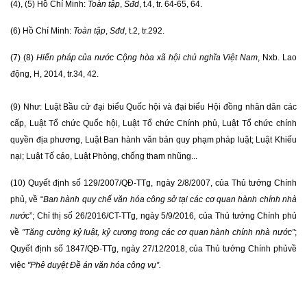
(4), (5) Hồ Chí Minh:
Toàn tập
,
Sđd
, t.4, tr. 64-65, 64.
(6) Hồ Chí Minh:
Toàn tập
,
Sđd
, t.2, tr.292.
(7) (8)
Hiến pháp của nước Cộng hòa xã hội chủ nghĩa Việt Nam
, Nxb. Lao
động, H, 2014, tr.34, 42.
(9) Như: Luật Bầu cử đại biểu Quốc hội và đại biểu Hội đồng nhân dân các
cấp, Luật Tổ chức Quốc hội, Luật Tổ chức Chính phủ, Luật Tổ chức chính
quyền địa phương, Luật Ban hành văn bản quy phạm pháp luật; Luật Khiếu
nại; Luật Tố cáo, Luật Phòng, chống tham nhũng...
(10) Quyết định số 129/2007/QĐ-TTg, ngày 2/8/2007, của Thủ tướng Chính
phủ, về “
Ban hành quy chế văn hóa công sở tại các cơ quan hành chính nhà
nước
”; Chỉ thị số 26/2016/CT-TTg, ngày 5/9/2016
,
của Thủ tướng Chính phủ
về
"Tăng cường kỷ luật, kỷ cương trong các cơ quan hành chính nhà nước”
;
Quyết định số 1847/QĐ-TTg, ngày 27/12/2018, của Thủ tướng Chính phủ
về
việc
"Phê duyệt Đề án văn hóa công vụ”.