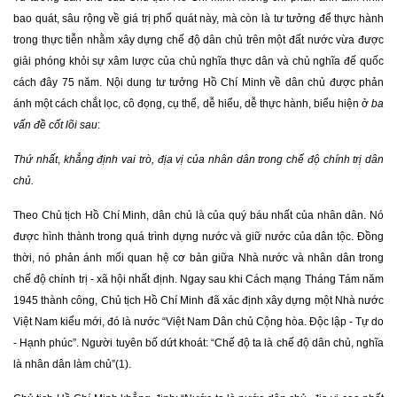
bao quát, sâu rộng về giá trị phổ quát này, mà còn là tư tưởng để thực hành
trong thực tiễn nhằm xây dựng chế độ dân chủ trên một đất nước vừa được
giải phóng khỏi sự xâm lược của chủ nghĩa thực dân và chủ nghĩa đế quốc
cách đây 75 năm. Nội dung tư tưởng Hồ Chí Minh về dân chủ được phản
ánh một cách chắt lọc, cô đọng, cụ thể, dễ hiểu, dễ thực hành, biểu hiện ở
ba
vấn đề cốt lõi sau
:
Thứ nhất
,
khẳng định vai trò, địa vị của nhân dân trong chế độ chính trị dân
chủ.
Theo Chủ tịch Hồ Chí Minh, dân chủ là của quý báu nhất của nhân dân. Nó
được hình thành trong quá trình dựng nước và giữ nước của dân tộc. Đồng
thời, nó phản ánh mối quan hệ cơ bản giữa Nhà nước và nhân dân trong
chế độ chính trị - xã hội nhất định. Ngay sau khi Cách mạng Tháng Tám năm
1945 thành công, Chủ tịch Hồ Chí Minh đã xác định xây dựng một Nhà nước
Việt Nam kiểu mới, đó là nước “Việt Nam Dân chủ Cộng hòa. Độc lập - Tự do
- Hạnh phúc”. Người tuyên bố dứt khoát: “Chế độ ta là chế độ dân chủ, nghĩa
là nhân dân làm chủ”(1).