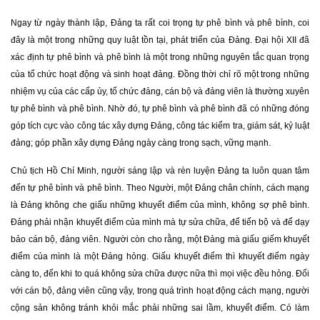
Ngay từ ngày thành lập, Đảng ta rất coi trọng tự phê bình và phê bình, coi
đây là một trong những quy luật tồn tại, phát triển của Đảng. Đại hội XII đã
xác định tự phê bình và phê bình là một trong những nguyên tắc quan trọng
của tổ chức hoạt động và sinh hoạt đảng. Đồng thời chỉ rõ một trong những
nhiệm vụ của các cấp ủy, tổ chức đảng, cán bộ và đảng viên là thường xuyên
tự phê bình và phê bình. Nhờ đó, tự phê bình và phê bình đã có những đóng
góp tích cực vào công tác xây dựng Đảng, công tác kiểm tra, giám sát, kỷ luật
đảng; góp phần xây dựng Đảng ngày càng trong sạch, vững mạnh.
Chủ tịch Hồ Chí Minh, người sáng lập và rèn luyện Đảng ta luôn quan tâm
đến tự phê bình và phê bình. Theo Người, một Đảng chân chính, cách mạng
là Đảng không che giấu những khuyết điểm của mình, không sợ phê bình.
Đảng phải nhận khuyết điểm của mình mà tự sửa chữa, để tiến bộ và để dạy
bảo cán bộ, đảng viên. Người còn cho rằng, một Đảng mà giấu giếm khuyết
điểm của mình là một Đảng hỏng. Giấu khuyết điểm thì khuyết điểm ngày
càng to, đến khi to quá không sửa chữa được nữa thì mọi việc đều hỏng. Đối
với cán bộ, đảng viên cũng vậy, trong quá trình hoạt động cách mạng, người
cộng sản không tránh khỏi mắc phải những sai lầm, khuyết điểm. Có làm