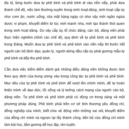
Ba là,
từng bước đưa tự phê bình và phê bình đi vào nền nếp, phải đưa
thành chế độ, việc làm thường xuyên trong sinh hoạt đảng, sinh hoạt cấp ủy
như cơm ăn, nước uống, rửa mặt hàng ngày có như vậy mới ngăn ngừa
được vi phạm, khuyết điểm từ lúc mới manh nha, mới tạo thành thói quen
trong sinh hoạt đảng. Do vậy cấp ủy, tổ chức đảng, cán bộ, đảng viên phải
thực hiện nghiêm chỉnh các chế độ, quy định về tự phê bình và phê bình
trong Đảng. Muốn đưa tự phê bình và phê bình vào nền nếp thì trước hết
người cán bộ lãnh đạo, quản lý, người đứng đầu cấp ủy phải gương mẫu tự
phê bình và tiếp thu phê bình.
Cần đưa việc kiểm điểm đánh giá những điều đảng viên không được làm
theo quy định của trung ương vào trong công tác tự phê bình và phê bình.
Mục tiêu của tự phê bình và phê bình để vượt lên chính mình, để tự hoàn
thiện mình về đạo đức, lối sống và lý tưởng cách mạng của người cán bộ,
đảng viên. Tự phê bình và phê bình phải có động cơ trong sáng và một
phương pháp đúng. Phê bình phải trên cơ sở tình thương yêu đồng chí,
đồng nghiệp của mình, biết chia sẻ động viên những sai sót, khuyết điểm
của đồng chí mình và ngược lại lấy thành công, tiến bộ của đồng chí mình
làm bài học, tấm gương để học tập, rèn luyện.