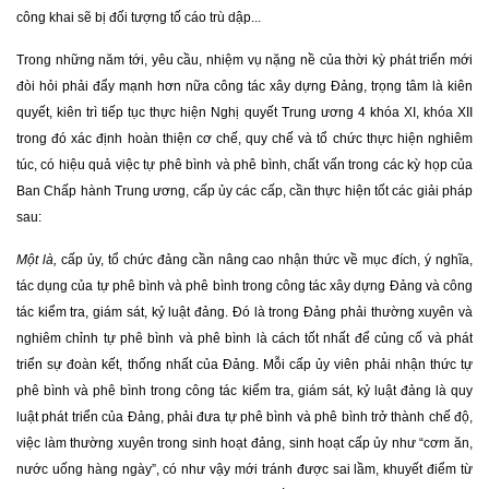
công khai sẽ bị đối tượng tố cáo trù dập...
Trong những năm tới, yêu cầu, nhiệm vụ nặng nề của thời kỳ phát triển mới
đòi hỏi phải đẩy mạnh hơn nữa công tác xây dựng Đảng, trọng tâm là kiên
quyết, kiên trì tiếp tục thực hiện Nghị quyết Trung ương 4 khóa XI, khóa XII
trong đó xác định hoàn thiện cơ chế, quy chế và tổ chức thực hiện nghiêm
túc, có hiệu quả việc tự phê bình và phê bình, chất vấn trong các kỳ họp của
Ban Chấp hành Trung ương, cấp ủy các cấp, cần thực hiện tốt các giải pháp
sau:
Một là,
cấp ủy, tổ chức đảng cần nâng cao nhận thức về mục đích, ý nghĩa,
tác dụng của tự phê bình và phê bình trong công tác xây dựng Đảng và công
tác kiểm tra, giám sát, kỷ luật đảng. Đó là trong Đảng phải thường xuyên và
nghiêm chỉnh tự phê bình và phê bình là cách tốt nhất để củng cố và phát
triển sự đoàn kết, thống nhất của Đảng. Mỗi cấp ủy viên phải nhận thức tự
phê bình và phê bình trong công tác kiểm tra, giám sát, kỷ luật đảng là quy
luật phát triển của Đảng, phải đưa tự phê bình và phê bình trở thành chế độ,
việc làm thường xuyên trong sinh hoạt đảng, sinh hoạt cấp ủy như “cơm ăn,
nước uống hàng ngày”, có như vậy mới tránh được sai lầm, khuyết điểm từ