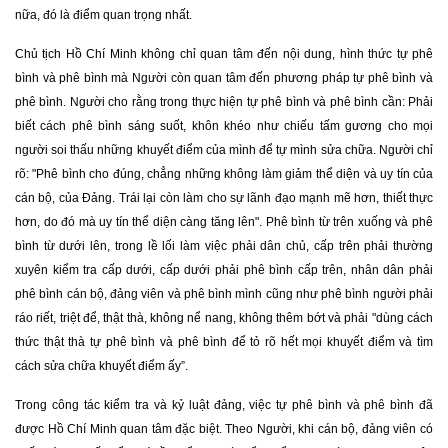
nữa, đó là điểm quan trọng nhất.
Chủ tịch Hồ Chí Minh không chỉ quan tâm đến nội dung, hình thức tự phê
bình và phê bình mà Người còn quan tâm đến phương pháp tự phê bình và
phê bình. Người cho rằng trong thực hiện tự phê bình và phê bình cần: Phải
biết cách phê bình sáng suốt, khôn khéo như chiếu tấm gương cho mọi
người soi thấu những khuyết điểm của mình để tự mình sửa chữa. Người chỉ
rõ: "Phê bình cho đúng, chẳng những không làm giảm thể diện và uy tín của
cán bộ, của Đảng. Trái lại còn làm cho sự lãnh đạo mạnh mẽ hơn, thiết thực
hơn, do đó mà uy tín thể diện càng tăng lên". Phê bình từ trên xuống và phê
bình từ dưới lên, trong lề lối làm việc phải dân chủ, cấp trên phải thường
xuyên kiểm tra cấp dưới, cấp dưới phải phê bình cấp trên, nhân dân phải
phê bình cán bộ, đảng viên và phê bình mình cũng như phê bình người phải
ráo riết, triệt để, thật thà, không nể nang, không thêm bớt và phải "dùng cách
thức thật thà tự phê bình và phê bình để tỏ rõ hết mọi khuyết điểm và tìm
cách sửa chữa khuyết điểm ấy”.
Trong công tác kiểm tra và kỷ luật đảng, việc tự phê bình và phê bình đã
được Hồ Chí Minh quan tâm đặc biệt. Theo Người, khi cán bộ, đảng viên có