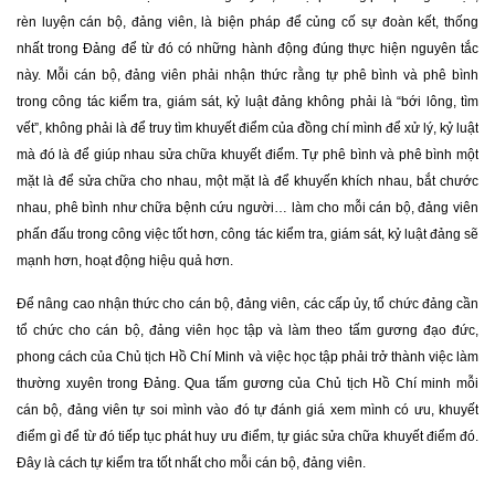
rèn luyện cán bộ, đảng viên, là biện pháp để củng cố sự đoàn kết, thống
nhất trong Đảng để từ đó có những hành động đúng thực hiện nguyên tắc
này. Mỗi cán bộ, đảng viên phải nhận thức rằng tự phê bình và phê bình
trong công tác kiểm tra, giám sát, kỷ luật đảng không phải là “bới lông, tìm
vết”, không phải là để truy tìm khuyết điểm của đồng chí mình để xử lý, kỷ luật
mà đó là để giúp nhau sửa chữa khuyết điểm. Tự phê bình và phê bình một
mặt là để sửa chữa cho nhau, một mặt là để khuyến khích nhau, bắt chước
nhau, phê bình như chữa bệnh cứu người… làm cho mỗi cán bộ, đảng viên
phấn đấu trong công việc tốt hơn, công tác kiểm tra, giám sát, kỷ luật đảng sẽ
mạnh hơn, hoạt động hiệu quả hơn.
Để nâng cao nhận thức cho cán bộ, đảng viên, các cấp ủy, tổ chức đảng cần
tổ chức cho cán bộ, đảng viên học tập và làm theo tấm gương đạo đức,
phong cách của Chủ tịch Hồ Chí Minh và việc học tập phải trở thành việc làm
thường xuyên trong Đảng. Qua tấm gương của Chủ tịch Hồ Chí minh mỗi
cán bộ, đảng viên tự soi mình vào đó tự đánh giá xem mình có ưu, khuyết
điểm gì để từ đó tiếp tục phát huy ưu điểm, tự giác sửa chữa khuyết điểm đó.
Đây là cách tự kiểm tra tốt nhất cho mỗi cán bộ, đảng viên.