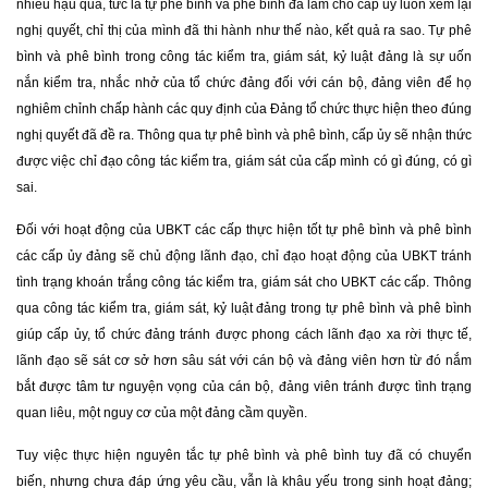
nhiều hậu quả, tức là tự phê bình và phê bình đã làm cho cấp ủy luôn xem lại
nghị quyết, chỉ thị của mình đã thi hành như thế nào, kết quả ra sao. Tự phê
bình và phê bình trong công tác kiểm tra, giám sát, kỷ luật đảng là sự uốn
nắn kiểm tra, nhắc nhở của tổ chức đảng đối với cán bộ, đảng viên để họ
nghiêm chỉnh chấp hành các quy định của Đảng tổ chức thực hiện theo đúng
nghị quyết đã đề ra. Thông qua tự phê bình và phê bình, cấp ủy sẽ nhận thức
được việc chỉ đạo công tác kiểm tra, giám sát của cấp mình có gì đúng, có gì
sai.
Đối với hoạt động của UBKT các cấp thực hiện tốt tự phê bình và phê bình
các cấp ủy đảng sẽ chủ động lãnh đạo, chỉ đạo hoạt động của UBKT tránh
tình trạng khoán trắng công tác kiểm tra, giám sát cho UBKT các cấp. Thông
qua công tác kiểm tra, giám sát, kỷ luật đảng trong tự phê bình và phê bình
giúp cấp ủy, tổ chức đảng tránh được phong cách lãnh đạo xa rời thực tế,
lãnh đạo sẽ sát cơ sở hơn sâu sát với cán bộ và đảng viên hơn từ đó nắm
bắt được tâm tư nguyện vọng của cán bộ, đảng viên tránh được tình trạng
quan liêu, một nguy cơ của một đảng cầm quyền.
Tuy việc thực hiện nguyên tắc tự phê bình và phê bình tuy đã có chuyển
biến, nhưng chưa đáp ứng yêu cầu, vẫn là khâu yếu trong sinh hoạt đảng;