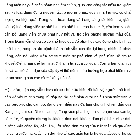
đảng hiện nay để chấp hành nghiêm chỉnh, giúp cho công tác kiểm tra, giám
sát, kỷ luật đảng đúng nguyên tắc, phương pháp, quy trình, thủ tục, có chất
lượng và hiệu quả. Trong sinh hoạt đảng và trong công tác kiểm tra, giám
sát, kỷ luật đảng việc tự phê bình và phê bình còn hạn chế, yếu kém vì còn
cán bộ, đảng viên chưa phát huy hết vai trò tiền phong gương mẫu của.
Trong Đảng vẫn chưa có cơ chế hiệu quả để phát huy cao độ tự phê bình và
phê bình, trong khi đó bệnh thành tích vẫn còn tồn tại trong nhiều tổ chức
đảng, cán bộ, đảng viên sợ thực hiện tự phê bình và phê bình sẽ tìm ra
khuyết điểm, hạn chế làm mất đi thành tích của cơ quan, đơn vị làm giảm uy
tín và vai trò lãnh đạo của cấp ủy vì thế nên nhiều trường hợp phát hiện ra vi
phạm nhưng bao che và chỉ xử lý nội bộ.
Mặt khác, hiện nay vẫn chưa có cơ chế hữu hiệu để bảo vệ người phê bình
nên để xảy ra tình trạng trù dập người phê bình dưới nhiều hình thức tinh vi
gây bức xúc cho cán bộ, đảng viên điều này đã làm cho tính chiến đấu của
Đảng bị giảm sút. Nhiều cán bộ, đảng viên phát hiện ra sai phạm của cán bộ
có chức, có quyền nhưng họ không dám nói, không dám phê bình vì sợ ảnh
hưởng đến công ăn, việc làm, đời sống, tính mạng của bản thân và gia đình
họ cũng vì đó mà xuất hiện đơn thư tố cáo, giấu tên là hệ quả tất yếu vì họ sợ