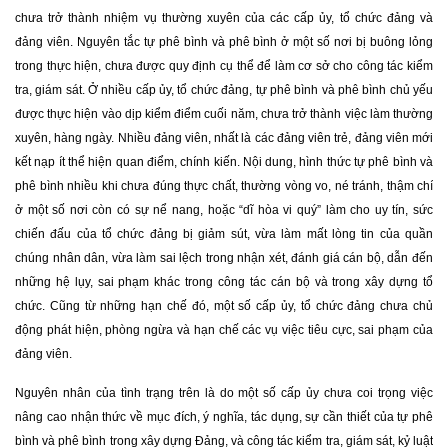
chưa trở thành nhiệm vụ thường xuyên của các cấp ủy, tổ chức đảng và
đảng viên. Nguyên tắc tự phê bình và phê bình ở một số nơi bị buông lỏng
trong thực hiện, chưa được quy định cụ thể để làm cơ sở cho công tác kiểm
tra, giám sát. Ở nhiều cấp ủy, tổ chức đảng, tự phê bình và phê bình chủ yếu
được thực hiện vào dịp kiểm điểm cuối năm, chưa trở thành việc làm thường
xuyên, hàng ngày. Nhiều đảng viên, nhất là các đảng viên trẻ, đảng viên mới
kết nạp ít thể hiện quan điểm, chính kiến. Nội dung, hình thức tự phê bình và
phê bình nhiều khi chưa đúng thực chất, thường vòng vo, né tránh, thậm chí
ở một số nơi còn có sự nể nang, hoặc “dĩ hòa vi quý” làm cho uy tín, sức
chiến đấu của tổ chức đảng bị giảm sút, vừa làm mất lòng tin của quần
chúng nhân dân, vừa làm sai lệch trong nhận xét, đánh giá cán bộ, dẫn đến
những hệ lụy, sai phạm khác trong công tác cán bộ và trong xây dựng tổ
chức. Cũng từ những hạn chế đó, một số cấp ủy, tổ chức đảng chưa chủ
động phát hiện, phòng ngừa và hạn chế các vụ việc tiêu cực, sai phạm của
đảng viên.
Nguyên nhân của tình trạng trên là do một số cấp ủy chưa coi trọng việc
nâng cao nhận thức về mục đích, ý nghĩa, tác dụng, sự cần thiết của tự phê
bình và phê bình trong xây dựng Đảng, và công tác kiểm tra, giám sát, kỷ luật