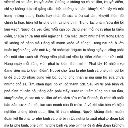
việc thì có sai lầm, khuyết điểm. Chúng ta không sợ có sai lầm, khuyết điểm,
chỉ sợ không chịu cố gắng sữa chữa những sai lầm, khuyết điểm ấy và một
trong những thang thuốc hay nhất để sửa chữa sai lầm, khuyết điểm đó
chính là thực hiện tốt tự phê bình và phê bình. Trong tác phẩm “sửa đổi lối
làm việc”, Người đã yêu cầu: “Mỗi cán bộ, đảng viên mỗi ngày phải tự kiểm
điểm, tự sửa chữa như mỗi ngày phải rửa mặt. Được như thế thì trong Đảng
sẽ không có bệnh mà Đảng sẽ mạnh khỏe vô cùng”. Trong bài nói ở lớp
huấn luyện đảng viên mới Người nhắc lại: “Người ta hàng ngày ai cũng phải
rửa mặt cho sạch sẽ. Đảng viên phải coi việc tự kiểm điểm như rửa mặt.
Hàng ngày mỗi đảng viên phải tự kiểm điểm mình. Phải lấy 10 nhiệm vụ
đảng viên mà tự kiểm điểm”. Người cho rằng tự phê bình và phê bình cốt lõi
là để giúp đỡ nhau cùng tiến bộ, dùng lòng nhân ái mà giúp họ sửa chữa
những chỗ sai lầm, khen ngợi họ khi có thành tích. Sau khi tự phê bình và
phê bình thì cán bộ, đảng viên phải thấy được ưu điểm cũng như sai lầm,
khuyết điểm, vì sao mà sai lầm để có cách sửa chữa tốt nhất; là cách tốt nhất
bảo đảm sự đoàn kết, tạo sức mạnh của tổ chức, là vũ khí sắc bén và hiệu
nghiệm chống bệnh quan liêu, tệ tham nhũng. Người khẳng định, muốn
đoàn kết thì phải tự phê bình và phê bình tốt, nghĩa là xuất phát từ đoàn kết
mà tự phê bình, phê bình; tự phê bình và phê bình là để đi đến đoàn kết hơn