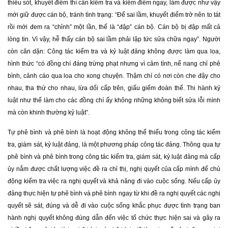
thiếu sót, khuyết điểm thì cần kiểm tra và kiểm điểm ngay, làm được như vậy
mới giữ được cán bộ, tránh tình trạng: “Để sai lầm, khuyết điểm trở nên to tát
rồi mới đem ra “chỉnh” một lần, thế là “đập” cán bộ. Cán bộ bị đập mất cả
lòng tin. Vì vậy, hễ thấy cán bộ sai lầm phải lập tức sửa chữa ngay”. Người
còn căn dặn: Công tác kiểm tra và kỷ luật đảng không được làm qua loa,
hình thức “có đồng chí đáng trừng phạt nhưng vì cảm tình, nể nang chỉ phê
bình, cảnh cáo qua loa cho xong chuyện. Thậm chí có nơi còn che đậy cho
nhau, tha thứ cho nhau, lừa dối cấp trên, giấu giếm đoàn thể. Thi hành kỷ
luật như thế làm cho các đồng chí ấy không những không biết sửa lỗi mình
mà còn khinh thường kỷ luật”.
Tự phê bình và phê bình là hoạt động không thể thiếu trong công tác kiểm
tra, giám sát, kỷ luật đảng, là một phương pháp công tác đảng. Thông qua tự
phê bình và phê bình trong công tác kiểm tra, giám sát, kỷ luật đảng mà cấp
ủy nắm được chất lượng việc đề ra chỉ thị, nghị quyết của cấp mình để chủ
động kiểm tra việc ra nghị quyết và khả năng đi vào cuộc sống. Nếu cấp ủy
đảng thực hiện tự phê bình và phê bình ngay từ khi đề ra nghị quyết các nghị
quyết sẽ sát, đúng và dễ đi vào cuộc sống khắc phục được tình trạng ban
hành nghị quyết không đúng dẫn đến việc tổ chức thực hiện sai và gây ra