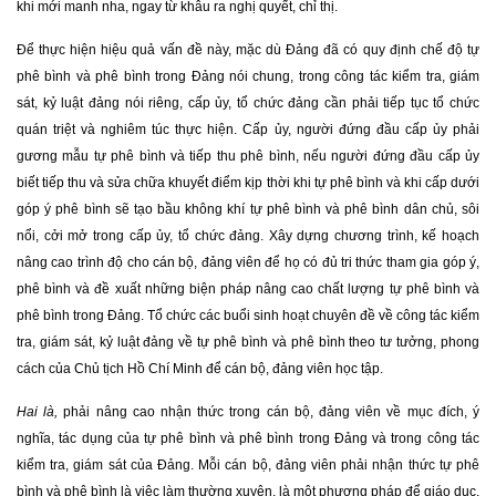
khi mới manh nha, ngay từ khâu ra nghị quyết, chỉ thị.
Để thực hiện hiệu quả vấn đề này, mặc dù Đảng đã có quy định chế độ tự
phê bình và phê bình trong Đảng nói chung, trong công tác kiểm tra, giám
sát, kỷ luật đảng nói riêng, cấp ủy, tổ chức đảng cần phải tiếp tục tổ chức
quán triệt và nghiêm túc thực hiện. Cấp ủy, người đứng đầu cấp ủy phải
gương mẫu tự phê bình và tiếp thu phê bình, nếu người đứng đầu cấp ủy
biết tiếp thu và sửa chữa khuyết điểm kịp thời khi tự phê bình và khi cấp dưới
góp ý phê bình sẽ tạo bầu không khí tự phê bình và phê bình dân chủ, sôi
nổi, cởi mở trong cấp ủy, tổ chức đảng. Xây dựng chương trình, kế hoạch
nâng cao trình độ cho cán bộ, đảng viên để họ có đủ tri thức tham gia góp ý,
phê bình và đề xuất những biện pháp nâng cao chất lượng tự phê bình và
phê bình trong Đảng. Tổ chức các buổi sinh hoạt chuyên đề về công tác kiểm
tra, giám sát, kỷ luật đảng về tự phê bình và phê bình theo tư tưởng, phong
cách của Chủ tịch Hồ Chí Minh để cán bộ, đảng viên học tập.
Hai là,
phải nâng cao nhận thức trong cán bộ, đảng viên về mục đích, ý
nghĩa, tác dụng của tự phê bình và phê bình trong Đảng và trong công tác
kiểm tra, giám sát của Đảng. Mỗi cán bộ, đảng viên phải nhận thức tự phê
bình và phê bình là việc làm thường xuyên, là một phương pháp để giáo dục,