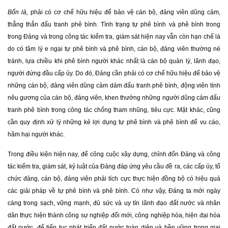
Bốn là,
phải có cơ chế hữu hiệu để bảo vệ cán bộ, đảng viên dũng cảm,
thẳng thắn đấu tranh phê bình. Tình trạng tự phê bình và phê bình trong
trong Đảng và trong công tác kiểm tra, giám sát hiện nay vẫn còn hạn chế là
do có tâm lý e ngại tự phê bình và phê bình, cán bộ, đảng viên thường né
tránh, lựa chiều khi phê bình người khác nhất là cán bộ quản lý, lãnh đạo,
người đứng đầu cấp ủy. Do đó, Đảng cần phải có cơ chế hữu hiệu để bảo vệ
những cán bộ, đảng viên dũng cảm dám đấu tranh phê bình, động viên tính
nêu gương của cán bộ, đảng viên, khen thưởng những người dũng cảm đấu
tranh phê bình trong công tác chống tham nhũng, tiêu cực. Mặt khác, cũng
cần quy định xử lý những kẻ lợi dụng tự phê bình và phê bình để vu cáo,
hãm hại người khác.
Trong điều kiện hiện nay, để công cuộc xây dựng, chỉnh đốn Đảng và công
tác kiểm tra, giám sát, kỷ luật của Đảng đáp ứng yêu cầu đề ra, các cấp ủy, tổ
chức đảng, cán bộ, đảng viên phải tích cực thực hiện đồng bộ có hiệu quả
các giải pháp về tự phê bình và phê bình. Có như vậy, Đảng ta mới ngày
càng trong sạch, vững mạnh, đủ sức và uy tín lãnh đạo đất nước và nhân
dân thực hiện thành công sự nghiệp đổi mới, công nghiệp hóa, hiện đại hóa
đất nước, để tiếp tục phát triển đất nước toàn diện và bền vững trong giai