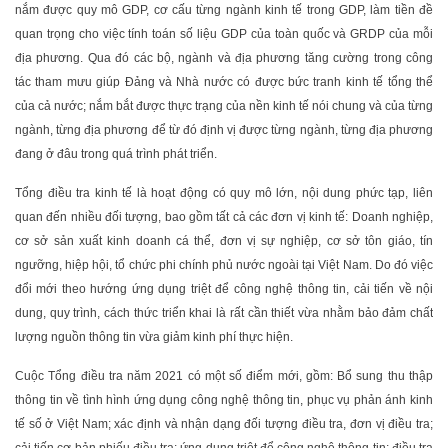
nắm được quy mô GDP, cơ cấu từng ngành kinh tế trong GDP, làm tiền đề
quan trọng cho việc tính toán số liệu GDP của toàn quốc và GRDP của mỗi
địa phương. Qua đó các bộ, ngành và địa phương tăng cường trong công
tác tham mưu giúp Đảng và Nhà nước có được bức tranh kinh tế tổng thể
của cả nước; nắm bắt được thực trạng của nền kinh tế nói chung và của từng
ngành, từng địa phương để từ đó định vị được từng ngành, từng địa phương
đang ở đâu trong quá trình phát triển.
Tổng điều tra kinh tế là hoạt động có quy mô lớn, nội dung phức tạp, liên
quan đến nhiều đối tượng, bao gồm tất cả các đơn vị kinh tế: Doanh nghiệp,
cơ sở sản xuất kinh doanh cá thể, đơn vị sự nghiệp, cơ sở tôn giáo, tín
ngưỡng, hiệp hội, tổ chức phi chính phủ nước ngoài tại Việt Nam. Do đó việc
đổi mới theo hướng ứng dụng triệt để công nghệ thông tin, cải tiến về nội
dung, quy trình, cách thức triển khai là rất cần thiết vừa nhằm bảo đảm chất
lượng nguồn thông tin vừa giảm kinh phí thực hiện.
Cuộc Tổng điều tra năm 2021 có một số điểm mới, gồm: Bổ sung thu thập
thông tin về tình hình ứng dụng công nghệ thông tin, phục vụ phản ánh kinh
tế số ở Việt Nam; xác định và nhận dạng đối tượng điều tra, đơn vị điều tra;
cải tiến cơ bản phiếu điều tra; ứng dụng triệt để công nghệ thông tin; điều tra