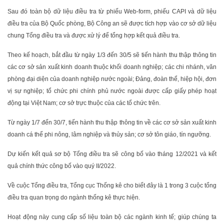
Sau đó toàn bộ dữ liệu điều tra từ phiếu Web-form, phiếu CAPI và dữ liệu
điều tra của Bộ Quốc phòng, Bộ Công an sẽ được tích hợp vào cơ sở dữ liệu
chung Tổng điều tra và được xử lý để tổng hợp kết quả điều tra.
Theo kế hoạch, bắt đầu từ ngày 1/3 đến 30/5 sẽ tiến hành thu thập thông tin
các cơ sở sản xuất kinh doanh thuộc khối doanh nghiệp; các chi nhánh, văn
phòng đại diện của doanh nghiệp nước ngoài; Đảng, đoàn thể, hiệp hội, đơn
vị sự nghiệp; tổ chức phi chính phủ nước ngoài được cấp giấy phép hoạt
động tại Việt Nam; cơ sở trực thuộc của các tổ chức trên.
Từ ngày 1/7 đến 30/7, tiến hành thu thập thông tin về các cơ sở sản xuất kinh
doanh cá thể phi nông, lâm nghiệp và thủy sản; cơ sở tôn giáo, tín ngưỡng.
Dự kiến kết quả sơ bộ Tổng điều tra sẽ công bố vào tháng 12/2021 và kết
quả chính thức công bố vào quý II/2022.
Về cuộc Tổng điều tra, Tổng cục Thống kê cho biết đây là 1 trong 3 cuộc tổng
điều tra quan trọng do ngành thống kê thực hiện.
Hoạt động này cung cấp số liệu toàn bộ các ngành kinh tế; giúp chúng ta