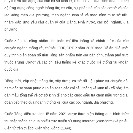
quy mô và lao động của các cơ sở kinh tế; kết quả sản xuất kinh doanh; mức
độ ứng dụng công nghệ thông tin; cơ cấu, sự phân bố của các cơ sở và của
lao động theo địa phương, theo ngành kinh tế và theo hình thức sở hữu
nhằm đáp ứng yêu cầu quản lý của Đảng, Nhà nước, các bộ, ngành, địa
phương.
Cuộc điều tra cũng nhằm tính toán chỉ tiêu thống kê chính thức của các
chuyên ngành thống kê, chỉ tiêu GDP, GRDP năm 2020 theo Đề án “Đổi mới
quy trình biên soạn số liệu Tổng sản phẩm trên địa bàn tỉnh, thành phố trực
thuộc Trung ương” và các chỉ tiêu thống kê khác thuộc Hệ thống tài khoản
quốc gia.
Đồng thời, cập nhật thông tin, xây dựng cơ sở dữ liệu phục vụ chuyển đổi
năm gốc so sánh phục vụ biên soạn các chỉ tiêu thống kê kinh tế - xã hội; làm
dàn mẫu tổng thể về cơ sở kinh tế cho các cuộc điều tra chọn mẫu trong giai
đoạn tiếp theo của ngành thống kê, của các bộ, ngành, địa phương.
Cuộc Tổng điều tra kinh tế năm 2021 được thực hiện thông qua hình thức
thu thập thông tin qua phiếu trực tuyến sử dụng internet (Web-form) và phiếu
điện tử trên thiết bị điện tử di động (CAPI).