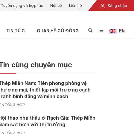
Tuyển dụng và hợp tác
Nội bộ
Liên hệ
Đăng nhập
TIN TỨC
QUAN HỆ CỔ ĐÔNG
EN
Tin cùng chuyên mục
Thép Miền Nam: Tiên phong phòng vệ
thương mại, thiết lập môi trường cạnh
tranh bình đẳng và minh bạch
TIN TỔNG HỢP
Hội thảo nhà thầu ở Rạch Giá: Thép Miền
Nam sát hơn với thị trường
TIN TỔNG HỢP