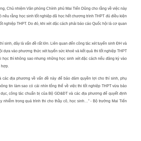
ưởng, Chủ nhiệm Văn phòng Chính phủ Mai Tiến Dũng cho rằng về việc này
có nêu rằng học sinh tốt nghiệp đã học hết chương trình THPT đủ điều kiện
Tốt nghiệp THPT. Do đó, khi xét đặc cách phải báo cáo Quốc hội là cơ quan
í sinh, đây là vấn đề rất lớn. Liên quan đến công tác xét tuyển sinh ĐH và
ội dựa vào phương thức xét tuyển sức khoẻ và kết quả thi tốt nghiệp THPT
đại học thì không sao nhưng những học sinh xét đặc cách nếu đăng ký vào
 hợp.
các địa phương về vấn đề này để bảo đảm quyền lợi cho thí sinh, phụ
hông tin làm sao có cái nhìn tổng thể về việc thi tốt nghiệp THPT vừa bảo
 dục, công tác chuẩn bị của Bộ GD&ĐT và các địa phương để quyết định
ây nhiễm trong quá trình thi cho thầy cô, học sinh…” - Bộ trưởng Mai Tiến