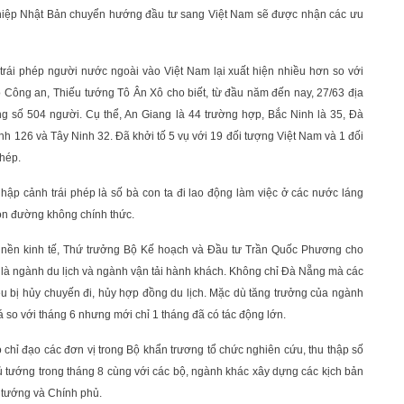
ghiệp Nhật Bản chuyển hướng đầu tư sang Việt Nam sẽ được nhận các ưu
trái phép người nước ngoài vào Việt Nam lại xuất hiện nhiều hơn so với
Công an, Thiếu tướng Tô Ân Xô cho biết, từ đầu năm đến nay, 27/63 địa
g số 504 người. Cụ thể, An Giang là 44 trường hợp, Bắc Ninh là 35, Đà
126 và Tây Ninh 32. Đã khởi tố 5 vụ với 19 đối tượng Việt Nam và 1 đối
hép.
ập cảnh trái phép là số bà con ta đi lao động làm việc ở các nước láng
con đường không chính thức.
 nền kinh tế, Thứ trưởng Bộ Kế hoạch và Đầu tư Trần Quốc Phương cho
ày là ngành du lịch và ngành vận tải hành khách. Không chỉ Đà Nẵng mà các
 bị hủy chuyến đi, hủy hợp đồng du lịch. Mặc dù tăng trưởng của ngành
 so với tháng 6 nhưng mới chỉ 1 tháng đã có tác động lớn.
 chỉ đạo các đơn vị trong Bộ khẩn trương tổ chức nghiên cứu, thu thập số
ủ tướng trong tháng 8 cùng với các bộ, ngành khác xây dựng các kịch bản
ủ tướng và Chính phủ.