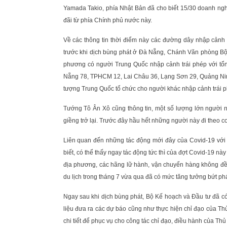
Yamada Takio, phía Nhật Bản đã cho biết 15/30 doanh n
đãi từ phía Chính phủ nước này.
Về các thông tin thời điểm này các đường dây nhập cảnh 
trước khi dịch bùng phát ở Đà Nẵng, Chánh Văn phòng Bộ 
phương có người Trung Quốc nhập cảnh trái phép với tổn
Nẵng 78, TPHCM 12, Lai Châu 36, Lạng Sơn 29, Quảng Ninh 
tượng Trung Quốc tổ chức cho người khác nhập cảnh trái p
Tướng Tô Ân Xô cũng thông tin, một số lượng lớn người nh
giềng trở lại. Trước đây hầu hết những người này đi theo 
Liên quan đến những tác động mới đây của Covid-19 với
biết, có thể thấy ngay tác động tức thì của đợt Covid-19 n
địa phương, các hãng lữ hành, vận chuyển hàng không đều
du lịch trong tháng 7 vừa qua đã có mức tăng tưởng bứt phá
Ngay sau khi dịch bùng phát, Bộ Kế hoạch và Đầu tư đã có
liệu đưa ra các dự báo cũng như thực hiện chỉ đạo của Th
chi tiết để phục vụ cho công tác chỉ đạo, điều hành của Th