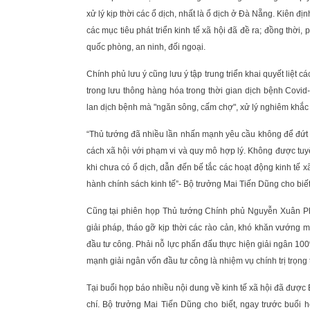
xử lý kịp thời các ổ dịch, nhất là ổ dịch ở Đà Nẵng. Kiên đị
các mục tiêu phát triển kinh tế xã hội đã đề ra; đồng thời, ph
quốc phòng, an ninh, đối ngoại.
Chính phủ lưu ý cũng lưu ý tập trung triển khai quyết liệt
trong lưu thông hàng hóa trong thời gian dịch bệnh Covid
lan dịch bệnh mà "ngăn sông, cấm chợ", xử lý nghiêm khắc 
“Thủ tướng đã nhiều lần nhấn mạnh yêu cầu không để đứt gãy
cách xã hội với phạm vi và quy mô hợp lý. Không được tuy
khi chưa có ổ dịch, dẫn đến bế tắc các hoạt động kinh tế xã
hành chính sách kinh tế”- Bộ trưởng Mai Tiến Dũng cho biết
Cũng tại phiên họp Thủ tướng Chính phủ Nguyễn Xuân Phú
giải pháp, tháo gỡ kịp thời các rào cản, khó khăn vướng 
đầu tư công. Phải nỗ lực phấn đấu thực hiện giải ngân 10
mạnh giải ngân vốn đầu tư công là nhiệm vụ chính trị trọn
Tại buổi họp báo nhiều nội dung về kinh tế xã hội đã được
chí. Bộ trưởng Mai Tiến Dũng cho biết, ngay trước buổi h