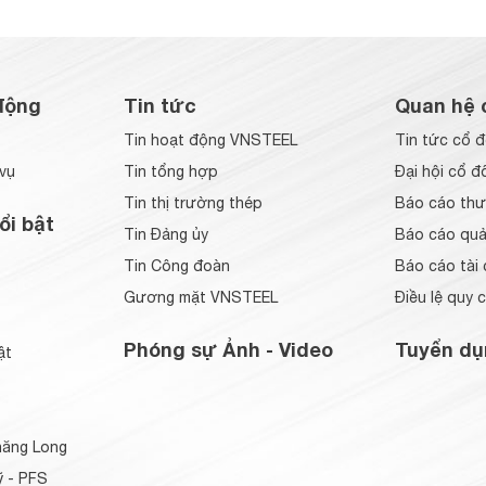
động
Tin tức
Quan hệ 
Tin hoạt động VNSTEEL
Tin tức cổ 
vụ
Tin tổng hợp
Đại hội cổ đ
Tin thị trường thép
Báo cáo thư
ổi bật
Tin Đảng ủy
Báo cáo quản
Tin Công đoàn
Báo cáo tài 
Gương mặt VNSTEEL
Điều lệ quy 
Phóng sự Ảnh - Video
Tuyển dụ
ật
ăng Long
 - PFS