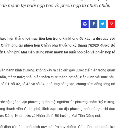
ấn mạnh tại buổi họp báo về phiên họp tổ chức chiều
ực hiện thắng lợi mục tiêu kép trong khi không để xảy ra đứt gãy với
 Chính phủ tại phiên họp Chính phủ thường kỳ tháng 7/2020 được Bộ
n Chính phủ Mai Tiến Dũng nhấn mạnh tại buổi họp báo về phiên họp tổ
 vận hành bình thường, không xảy ra các đứt gãy được thể hiện trong quan
ăn, thách thức; phải biến thách thức thành cơ hội, kiên định với mục tiêu,
số 01, số 02, số 42 và số 84; phát huy sáng tạo, chung sức, đồng lòng nỗ
 các bộ ngành, địa phương quán triệt nghiêm túc phương châm “Kỷ cương,
Từng thành viên Chính phủ, lãnh đạo các địa phương phải nỗ lực, chỉ đạo
 trước Đảng, Nhà nước và Nhân dân”- Bộ trưởng Mai Tiến Dũng nói.
yết định có bùng phát dịch quy mô lớn hay không. Cần dồn mọi nguồn lực