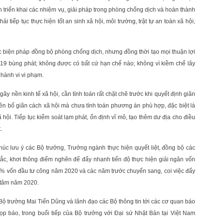
nh triển khai các nhiệm vụ, giải pháp trong phòng chống dịch và hoàn thành
ải tiếp tục thực hiện tốt an sinh xã hội, môi trường, trật tự an toàn xã hội,
 các biện pháp đồng bộ phòng chống dịch, nhưng đồng thời tạo mọi thuận lợi
-19 bùng phát; không được có bất cứ hạn chế nào; không vì kiềm chế lây
hành vi vi phạm.
 nền kinh tế xã hội, cần tính toán rất chặt chẽ trước khi quyết định giãn
ên bố giãn cách xã hội mà chưa tính toán phương án phù hợp, đặc biệt là
 hội. Tiếp tục kiểm soát lạm phát, ổn định vĩ mô, tạo thêm dư địa cho điều
.
c lưu ý các Bộ trưởng, Trưởng ngành thực hiện quyết liệt, đồng bộ các
mắc, khơi thông điểm nghẽn để đẩy nhanh tiến độ thực hiện giải ngân vốn
0% vốn đầu tư công năm 2020 và các năm trước chuyển sang, coi việc đẩy
g tâm năm 2020.
 Bộ trưởng Mai Tiến Dũng và lãnh đạo các Bộ thông tin tới các cơ quan báo
ọp báo, trong buổi tiếp của Bộ trưởng với Đại sứ Nhật Bản tại Việt Nam