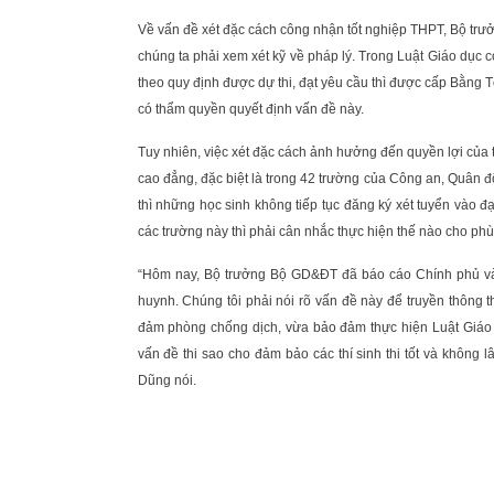
Về vấn đề xét đặc cách công nhận tốt nghiệp THPT, Bộ tr
chúng ta phải xem xét kỹ về pháp lý. Trong Luật Giáo dục 
theo quy định được dự thi, đạt yêu cầu thì được cấp Bằng 
có thẩm quyền quyết định vấn đề này.
Tuy nhiên, việc xét đặc cách ảnh hưởng đến quyền lợi của th
cao đẳng, đặc biệt là trong 42 trường của Công an, Quân đ
thì những học sinh không tiếp tục đăng ký xét tuyển vào 
các trường này thì phải cân nhắc thực hiện thế nào cho phù
“Hôm nay, Bộ trưởng Bộ GD&ĐT đã báo cáo Chính phủ và 
huynh. Chúng tôi phải nói rõ vấn đề này để truyền thông t
đảm phòng chống dịch, vừa bảo đảm thực hiện Luật Giáo
vấn đề thi sao cho đảm bảo các thí sinh thi tốt và không l
Dũng nói.