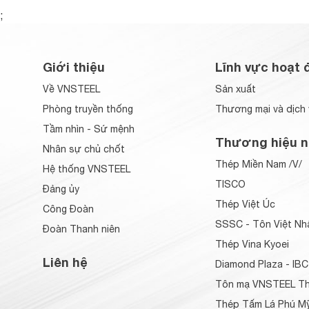
;
Giới thiệu
Lĩnh vực hoạt 
Về VNSTEEL
Sản xuất
Phòng truyền thống
Thương mại và dịch 
Tầm nhìn - Sứ mệnh
Thương hiệu n
Nhân sự chủ chốt
Thép Miền Nam /V/
Hệ thống VNSTEEL
TISCO
Đảng ủy
Thép Việt Úc
Công Đoàn
SSSC - Tôn Việt Nh
Đoàn Thanh niên
Thép Vina Kyoei
Liên hệ
Diamond Plaza - IBC
Tôn mạ VNSTEEL Th
Thép Tấm Lá Phú Mỹ