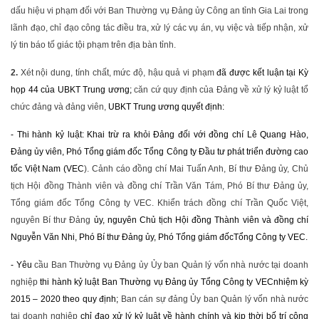
dấu hiệu vi phạm đối với Ban Thường vụ Đảng ủy Công an tỉnh Gia Lai trong
lãnh đạo, chỉ đạo công tác điều tra, xử lý các vụ án, vụ việc và tiếp nhận, xử
lý tin báo tố giác tội phạm trên địa bàn tỉnh.
2
.
Xét nội dung, tính chất, mức độ, hậu quả vi phạm
đã được kết luận tại
K
ỳ
họp
44
của UBKT Trung ương
;
căn cứ quy định của Đảng về xử lý kỷ luật tổ
chức đảng và đảng viên,
UBKT Trung ương quyết định:
- T
hi hành kỷ luật
: K
hai trừ ra khỏi Đảng đối với đồng chí
Lê Quang Hào,
Đảng ủy viên, Phó Tổng giám đốc Tổng Công ty Đầu tư phát triển đường cao
tốc Việt Nam (VEC
). Cảnh cáo đồng chí Mai Tuấn Anh, Bí thư Đảng ủy, Chủ
tịch Hội đồng Thành viên và đồng chí Trần Văn Tám, Phó Bí thư Đảng ủy,
Tổng giám đốc Tổng Công ty VEC. Khiển trách đồng chí Trần Quốc Việt,
nguyên Bí thư Đảng
ủy, nguyên Chủ tịch Hội đồng Thành viên và đồng chí
Nguyễn Văn Nhi, Phó Bí thư Đảng ủy, Phó Tổng giám đốc
Tổng Công ty VEC.
- Y
êu
cầu Ban Thường vụ Đảng ủy Ủy ban Quản lý vốn nhà nước tại doanh
nghiệp
thi hành kỷ luật Ban Thường vụ Đảng ủy Tổng Công ty
VEC
nhiệm kỳ
2015 – 2020 theo quy định;
Ban cán sự đảng Ủy ban Quản lý vốn nhà nước
tại doanh nghiệp
chỉ đạo xử lý kỷ luật về hành chính và kịp thời bố trí công