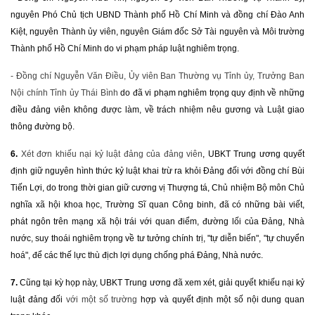
nguyên Phó Chủ tịch UBND Thành phố Hồ Chí Minh và đồng chí Đào Anh
Kiệt, nguyên Thành ủy viên, nguyên Giám đốc Sở Tài nguyên và Môi trường
Thành phố Hồ Chí Minh do vi phạm pháp luật nghiêm trọng.
- Đồng chí Nguyễn Văn Điều, Ủy viên Ban Thường vụ Tỉnh ủy, Trưởng Ban
Nội chính Tỉnh ủy Thái Bình
do đã vi phạm nghiêm trọng quy định về những
điều đảng viên không được làm, về trách nhiệm nêu gương và Luật giao
thông đường bộ.
6.
Xét đơn khiếu nại kỷ luật đảng của đảng viên
, UBKT Trung ương quyết
định giữ nguyên hình thức kỷ luật khai trừ ra khỏi Đảng đối với đồng chí Bùi
Tiến Lợi, do trong thời gian giữ cương vị Thượng tá, Chủ nhiệm Bộ môn Chủ
nghĩa xã hội khoa học, Trường Sĩ quan Công binh, đã có những bài viết,
phát ngôn trên mạng xã hội trái với quan điểm, đường lối của Đảng, Nhà
nước, suy thoái nghiêm trọng về tư tưởng chính trị, "tự diễn biến", "tự chuyển
hoá", để các thế lực thù địch lợi dụng chống phá Đảng, Nhà nước.
7
.
Cũng tại kỳ họp này, UBKT Trung ương đã
xem xét, giải quyết khiếu nại kỷ
luật đảng đối
với một số trường
hợp và quyết định một số nội dung quan