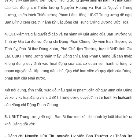
về xử lý kỷ luật đảng viên, UBKT Trung ương quyết định t
hi hành kỷ luật
c
ảnh
cáo các đồng chí Thiếu tướng Nguyễn Hoàng và Đại tá Nguyễn Trọng
Lương; khiển trách Thiếu tướng Phạm Lâm Hồng. UBKT Trung ương đề nghị
Ban Bí thư xem xét, thi hành kỷ luật đồng chí Trung tướng Dương Đức Hòa.
4.
Qua kiểm tra giải quyết tố cáo và thi hành kỷ luật đảng của Ban Thường vụ
Tỉnh ủy Gia Lai đối với đồng chí Đặng Phan Chung, Ủy viên Ban Thường vụ
Tỉnh ủy, Phó Bí thư Đảng đoàn, Phó Chủ tịch Thường trực HĐND tỉnh Gia
Lai, UBKT Trung ương nhận thấy: Đồng chí Đặng Phan Chung đã can thiệp
không đúng quy định vào hoạt động của các cơ quan tiến hành tố tụng, vi
phạm nguyên tắc tập trung dân chủ, Quy chế làm việc và quy định của Đảng,
pháp luật của Nhà nước.
Xét nội dung, tính chất, mức độ, hậu quả vi phạm; căn cứ quy định của Đảng
về xử lý kỷ luật đảng viên, UBKT Trung ương quyết định t
hi hành kỷ luật
cảnh
cáo đ
ồng chí Đặng Phan Chung.
5.
UBKT Trung ương đề nghị Ban Bí thư xem xét, thi hành kỷ luật khai trừ ra
khỏi Đảng đối với:
- Đồng chí Nguyễn Hữu Tín, nguyên Ủy viên Ban Thường vụ Thành ủy,