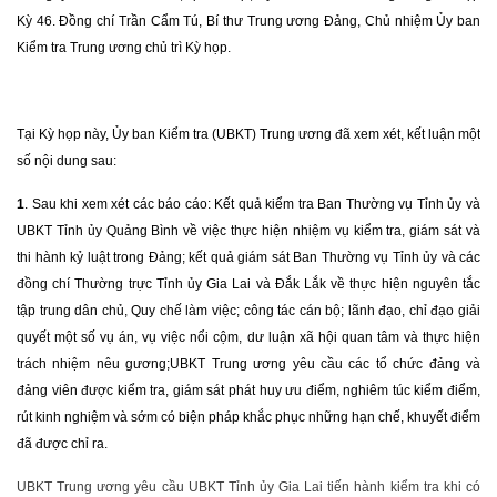
Kỳ 46. Đồng chí Trần Cẩm Tú, Bí thư Trung ương Đảng, Chủ nhiệm Ủy ban
Kiểm tra Trung ương chủ trì Kỳ họp.
Tại Kỳ họp này, Ủy ban Kiểm tra (UBKT) Trung ương đã xem xét, kết luận một
số nội dung sau:
1
.
Sau khi xem xét các báo cáo: Kết quả kiểm tra Ban Thường vụ Tỉnh ủy và
UBKT Tỉnh ủy Quảng Bình về việc thực hiện nhiệm vụ kiểm tra, giám sát và
thi hành kỷ luật trong Đảng; kết quả giám sát Ban Thường vụ Tỉnh ủy và các
đồng chí Thường trực Tỉnh ủy Gia Lai và Đắk Lắk về thực hiện nguyên tắc
tập trung dân chủ, Quy chế làm việc; công tác cán bộ;
lãnh đạo, chỉ đạo
giải
quyết một số vụ án, vụ việc nổi cộm, dư luận xã hội quan tâm và thực hiện
trách nhiệm nêu gương;
UBKT Trung ương yêu cầu các tổ chức đảng và
đảng viên được kiểm tra, giám sát phát huy ưu điểm, nghiêm túc kiểm điểm,
rút kinh nghiệm và sớm có biện pháp khắc phục những hạn chế, khuyết điểm
đã được chỉ ra.
UBKT Trung ương yêu cầu UBKT Tỉnh ủy Gia Lai tiến hành kiểm tra khi có