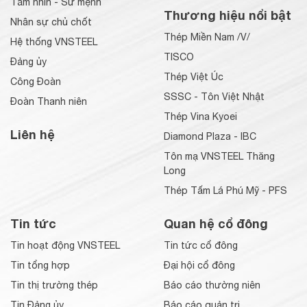
Tầm nhìn - Sứ mệnh
Thương hiệu nổi bật
Nhân sự chủ chốt
Thép Miền Nam /V/
Hệ thống VNSTEEL
TISCO
Đảng ủy
Thép Việt Úc
Công Đoàn
SSSC - Tôn Việt Nhật
Đoàn Thanh niên
Thép Vina Kyoei
Liên hệ
Diamond Plaza - IBC
Tôn mạ VNSTEEL Thăng
Long
Thép Tấm Lá Phú Mỹ - PFS
Tin tức
Quan hệ cổ đông
Tin hoạt động VNSTEEL
Tin tức cổ đông
Tin tổng hợp
Đại hội cổ đông
Tin thị trường thép
Báo cáo thường niên
Tin Đảng ủy
Báo cáo quản trị