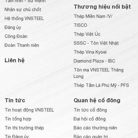
Tầm nhìn - Sứ mệnh
Thương hiệu nổi bật
Nhân sự chủ chốt
Thép Miền Nam /V/
Hệ thống VNSTEEL
TISCO
Đảng ủy
Thép Việt Úc
Công Đoàn
SSSC - Tôn Việt Nhật
Đoàn Thanh niên
Thép Vina Kyoei
Liên hệ
Diamond Plaza - IBC
Tôn mạ VNSTEEL Thăng
Long
Thép Tấm Lá Phú Mỹ - PFS
Tin tức
Quan hệ cổ đông
Tin hoạt động VNSTEEL
Tin tức cổ đông
Tin tổng hợp
Đại hội cổ đông
Tin thị trường thép
Báo cáo thường niên
Tin Đảng ủy
Báo cáo quản trị