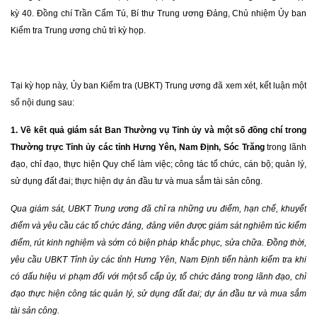
kỳ 40. Đồng chí Trần Cẩm Tú, Bí thư Trung ương Đảng, Chủ nhiệm Ủy ban
Kiểm tra Trung ương chủ trì kỳ họp.
Tại kỳ họp này, Ủy ban Kiểm tra (UBKT) Trung ương đã xem xét, kết luận một
số nội dung sau:
1. Về kết quả giám sát Ban Thường vụ Tỉnh ủy và một số đồng chí trong
Thường trực Tỉnh ủy các tỉnh Hưng Yên, Nam Định, Sóc Trăng
trong lãnh
đạo, chỉ đạo, thực hiện Quy chế làm việc; công tác tổ chức, cán bộ; quản lý,
sử dụng đất đai; thực hiện dự án đầu tư và mua sắm tài sản công.
Qua giám sát, UBKT Trung ương đã chỉ ra những ưu điểm, hạn chế, khuyết
điểm và yêu cầu các tổ chức đảng, đảng viên được giám sát nghiêm túc kiểm
điểm, rút kinh nghiệm và sớm có biện pháp khắc phục, sửa chữa. Đồng thời,
yêu cầu UBKT Tỉnh ủy các tỉnh Hưng Yên, Nam Định tiến hành kiểm tra khi
có dấu hiệu vi phạm đối với một số cấp ủy, tổ chức đảng trong lãnh đạo, chỉ
đạo thực hiện công tác quản lý, sử dụng đất đai; dự án đầu tư và mua sắm
tài sản công.