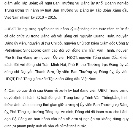
giám đốc Tập đoàn; đề nghị Ban Thường vụ Đảng ủy Khối Doanh nghiệp
Trung ương thi hành kỷ luật Ban Thường vụ Đảng ủy Tập đoàn Xăng dầu
Việt Nam nhiệm kỳ 2010 – 2015.
-
UBKT Trung ương quyết định t
hi hành kỷ luật bằng hình thức cách chức tất
cả các chức vụ trong Đảng đối với đồng chí Nguyễn Quang Tuấn, nguyên
Đảng ủy viên, nguyên Bí thư Chi bộ, nguyên Chủ tịch kiêm Giám đốc Công ty
Petrolimex Singapore; cảnh cáo đối với đồng chí Trần Văn Thịnh, nguyên
Phó Bí thư Đảng ủy, nguyên Ủy viên HĐQT, nguyên Tổng giám đốc; khiển
trách đối với đồng chí Trần Minh Hải, Phó Bí thư Thường trực Đảng ủy và
đồng chí Nguyễn Thanh Sơn, Ủy viên Ban Thường vụ Đảng ủy, Ủy viên
HĐQT, Phó Tổng giám đốc Tập đoàn Xăng dầu Việt Nam.
4
.
Căn cứ quy định của Đảng về xử lý kỷ luật đảng viên, UBKT Trung ương
quyết định thi hành kỷ luật đồng chí Trung tướng Trình Văn Thống
bằng hình
thức cảnh cáo do trong thời gian giữ cương vị Ủy viên Ban Thường vụ Đảng
ủy, Phó Tổng cục trưởng Tổng cục An ninh, Đồng chí đã tham mưu cho Lãnh
đạo Bộ Công an ban hành văn bản về đơn vị nghiệp vụ không đúng quy
định, vi phạm pháp luật về bảo vệ bí mật nhà nước.