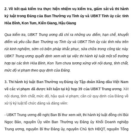
2. Về kết quả kiểm tra thực hiện nhiệm vụ kiểm tra, giám sát và thi hành
kỷ luật trong Đảng của Ban Thường vụ Tỉnh ủy và UBKT Tỉnh ủy các tỉnh
Hòa Bình, Kon Tum, Kiên Giang, Hậu Giang
Qua kiểm tra, UBKT Trung ương đã chỉ ra những ưu điểm, hạn chế, khuyết
điểm và yêu cầu Ban Thường vụ Tỉnh ủy và UBKT Tỉnh ủy các tỉnh nêu trên
rút kinh nghiệm, sớm có biện pháp khắc phục, sửa chữa trong công tác này.
UBKT Trung ương quyết định xem xét lại việc thi hành kỷ luật một số trường
hợp tại các tỉnh Hòa Bình, Kon Tum chưa tương xứng với nội dung, tính chất,
mức độ vi phạm theo quy định của Đảng.
3
.
T
hi hành kỷ luật Ban Thường vụ Đảng ủy Tập đoàn Xăng dầu Việt Nam
về các vi phạm đã được kết luận tại kỳ họp 39 của UBKT Trung ương
. Xét
nội dung, tính chất, mức độ, hậu quả vi phạm; căn cứ quy định của Đảng về
xử lý kỷ luật tổ chức đảng và đảng viên:
- UBKT Trung ương đề nghị Ban Bí thư xem xét, thi hành kỷ luật đồng chí Bùi
Ngọc Bảo, nguyên Ủy viên Ban Thường vụ Đảng ủy Khối Doanh nghiệp
Trung ương, nguyên Bí thư Đảng ủy, nguyên Chủ tịch HĐQT, nguyên Tổng