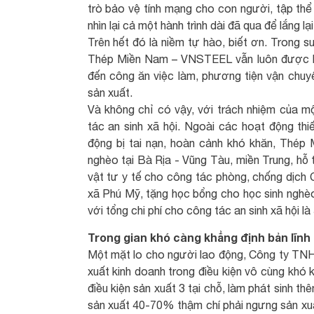
trò bảo vệ tính mạng cho con người, tập t
nhìn lại cả một hành trình dài đã qua để lắng 
Trên hết đó là niềm tự hào, biết ơn. Trong s
Thép Miền Nam – VNSTEEL vẫn luôn được b
đến công ăn việc làm, phương tiện vận ch
sản xuất.
Và không chỉ có vậy, với trách nhiệm của m
tác an sinh xã hội. Ngoài các hoạt động thi
động bị tai nạn, hoàn cảnh khó khăn, Thép
nghèo tại Bà Rịa - Vũng Tàu, miền Trung, hỗ 
vật tư y tế cho công tác phòng, chống dịch C
xã Phú Mỹ, tặng học bổng cho học sinh nghèo
với tổng chi phí cho công tác an sinh xã hội l
Trong gian khó càng khẳng định bản lĩnh
Một mặt lo cho người lao động, Công ty T
xuất kinh doanh trong điều kiện vô cùng khó
điều kiện sản xuất 3 tại chỗ, làm phát sinh th
sản xuất 40-70% thậm chí phải ngưng sản xuất