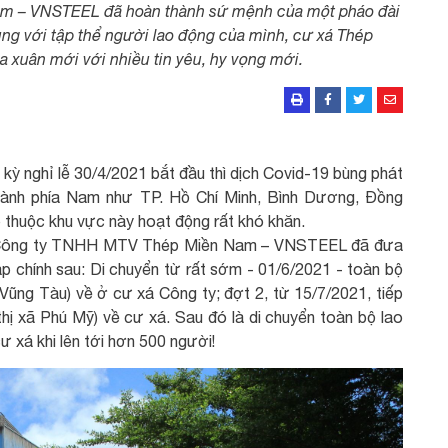
m – VNSTEEL đã hoàn thành sứ mệnh của một pháo đài
ng với tập thể người lao động của mình, cư xá Thép
uân mới với nhiều tin yêu, hy vọng mới.
kỳ nghỉ lễ 30/4/2021 bắt đầu thì dịch Covid-19 bùng phát
 thành phía Nam như TP. Hồ Chí Minh, Bình Dương, Đồng
 thuộc khu vực này hoạt động rất khó khăn.
, Công ty TNHH MTV Thép Miền Nam – VNSTEEL đã đưa
háp chính sau: Di chuyển từ rất sớm - 01/6/2021 - toàn bộ
-Vũng Tàu) về ở cư xá Công ty; đợt 2, từ 15/7/2021, tiếp
thị xã Phú Mỹ) về cư xá. Sau đó là di chuyển toàn bộ lao
 xá khi lên tới hơn 500 người!