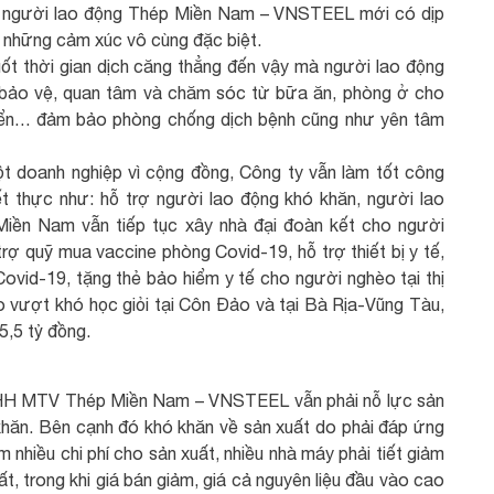
hể người lao động Thép Miền Nam – VNSTEEL mới có dịp
lại những cảm xúc vô cùng đặc biệt.
uốt thời gian dịch căng thẳng đến vậy mà người lao động
ảo vệ, quan tâm và chăm sóc từ bữa ăn, phòng ở cho
uyển… đảm bảo phòng chống dịch bệnh cũng như yên tâm
ột doanh nghiệp vì cộng đồng, Công ty vẫn làm tốt công
ết thực như: hỗ trợ người lao động khó khăn, người lao
 Miền Nam vẫn tiếp tục xây nhà đại đoàn kết cho người
trợ quỹ mua vaccine phòng Covid-19, hỗ trợ thiết bị y tế,
ovid-19, tặng thẻ bảo hiểm y tế cho người nghèo tại thị
 vượt khó học giỏi tại Côn Đảo và tại Bà Rịa-Vũng Tàu,
à 5,5 tỷ đồng.
NHH MTV Thép Miền Nam – VNSTEEL vẫn phải nỗ lực sản
 khăn. Bên cạnh đó khó khăn về sản xuất do phải đáp ứng
êm nhiều chi phí cho sản xuất, nhiều nhà máy phải tiết giảm
, trong khi giá bán giảm, giá cả nguyên liệu đầu vào cao