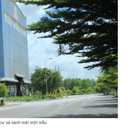
cư xá xanh mát một mầu