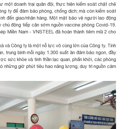
 một doanh trại quân đội, thực hiện kiểm soát chặt chẽ
ông ty để đảm bảo phòng, chống dịch; mà còn kiểm soát
 tỉnh đến giao/nhận hàng. Một mặt bảo vệ người lao động
ty chủ động tiếp cận sớm nguồn vaccine phòng Covid-19.
Thép Miền Nam - VNSTEEL đã hoàn thành tiêm mũi 2 cho
xá và Công ty là một nỗ lực vô cùng lớn của Công ty. Tính
ăn, trung bình mỗi ngày 1.300 suất ăn đảm bảo ngon, đầy
c sức khỏe và tinh thần lạc quan, phấn khởi, các phòng
ó những giờ phút tiêu hao năng lượng, duy trì nguồn cảm