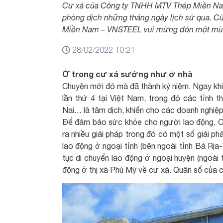
Cư xá của Công ty TNHH MTV Thép Miền Na
phòng dịch những tháng ngày lịch sử qua. Cù
Miền Nam – VNSTEEL vui mừng đón một mùa x
28/02/2022 10:21
Ở trong cư xá sướng như ở nhà
Chuyện mới đó mà đã thành kỷ niệm. Ngay khi 
lần thứ 4 tại Việt Nam, trong đó các tỉnh
Nai… là tâm dịch, khiến cho các doanh nghiệp
Để đảm bảo sức khỏe cho người lao động
ra nhiều giải pháp trong đó có một số giải p
lao động ở ngoại tỉnh (bên ngoài tỉnh Bà Rịa
tục di chuyển lao động ở ngoại huyện (ngoài 
động ở thị xã Phú Mỹ về cư xá. Quân số của cư