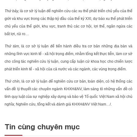
Thứ bảy,
là cơ sở lý luận để nghiên cứu các xu thế phát triển chủ yếu của thế
giới và khu vực trong các thập kỷ đầu của thế kỷ XXI, dự báo xu thế phát triển
chủ yếu của thế giới, khu vực, tranh thủ các cơ hội, lợi thế, ngăn ngừa các
bất lợi, rủi ro…
Thứ tám,
là cơ sở lý luận để tiến hành điều tra cơ bản những địa bàn và
những lĩnh vực kinh tế - xã hội trọng điểm, nhằm tổng kết thực tiễn, làm cơ sở
cho công tác nghiên cứu lý luận, cung cấp luận cứ khoa học cho chiến lược
phát triển kinh tế - xã hội của cả nước và các ngành, các vùng trọng điểm.
Thứ chín,
là cơ sở lý luận để nghiên cứu cơ bản, toàn diện, có hệ thống các
vấn đề lý thuyết các chuyên ngành KHXH&NV, làm sáng tỏ những vấn đề có
tính quy luật của sự nghiệp xây dựng và bảo vệ Tổ quốc Việt Nam xã hội chủ
nghĩa; Nghiên cứu, tổng kết và đánh giá KHXH&NV Việt Nam…/.
Tin cùng chuyên mục