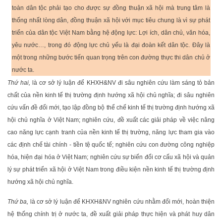
toàn dân tộc phải tạo cho được sự đồng thuận xã hội mà trung tâm là
thống nhất lòng dân, đồng thuận xã hội với mục tiêu chung là vì sự phát
triển của dân tộc Việt Nam bằng hệ động lực: Lợi ích, dân chủ, văn hóa,
yêu nước…, trong đó động lực chủ yếu là đại đoàn kết dân tộc. Đây là
một trong những bước tiến quan trọng trên con đường thực thi dân chủ ở
nước ta.
Thứ hai,
là cơ sở lý luận để KHXH&NV đi sâu nghiên cứu làm sáng tỏ bản
chất của nền kinh tế thị trường định hướng xã hội chủ nghĩa; đi sâu nghiên
cứu vấn đề đổi mới, tạo lập đồng bộ thể chế kinh tế thị trường định hướng xã
hội chủ nghĩa ở Việt Nam; nghiên cứu, đề xuất các giải pháp về việc nâng
cao năng lực cạnh tranh của nền kinh tế thị trường, năng lực tham gia vào
các định chế tài chính - tiền tệ quốc tế; nghiên cứu con đường công nghiệp
hóa, hiện đại hóa ở Việt Nam; nghiên cứu sự biến đổi cơ cấu xã hội và quản
lý sự phát triển xã hội ở Việt Nam trong điều kiện nền kinh tế thị trường định
hướng xã hội chủ nghĩa.
Thứ ba,
là cơ sở lý luận để KHXH&NV nghiên cứu nhằm đổi mới, hoàn thiện
hệ thống chính trị ở nước ta, đề xuất giải pháp thực hiện và phát huy dân