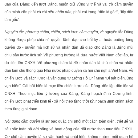
đạo của Đảng; đến lượt Đảng, muốn giữ vững vị thế và vai trò cầm quyền
của mình cần phải có cái
nền nhân dân,
phải coi trọng “dân là gốc”, “lấy dân
làm gốc”.
Nguyên tắc, phương châm, chiến, sách lược cầm quyền
, về nguyên tắc Đảng
không được phép chia sẻ quyền lãnh đạo cho bất kỳ ai hoặc buông lỏng
quyền đó - quyền mà lịch sử và nhân dân đã giao cho Đảng là đứng mũi
chịu sào trước lịch sử. Về phương hướng là đưa nước Việt Nam độc lập, tự
do tiến lên CNXH. Về phương châm là để nhân dân là chủ nhân và nhân
dân làm chủ thông qua Nhà nước pháp quyền xã hội chủ nghĩa Việt Nam. Về
chiến lược và sách lược là vận dụng tư tưởng Hồ Chí Minh “Dĩ bất biến, ứng
vạn biến”. Cái bất biến là mục tiêu chiến lược của Đảng: độc lập dân tộc và
CNXH. Theo mục tiêu lý tưởng của Đảng, Đảng hoạch định Cương lĩnh,
chiến lược phát triển kinh tế - xã hội theo từng thời kỳ, hoạch định chính sách
theo từng giai đoạn.
Nội dung cầm quyền
là sự bao quát, chi phối một cách toàn diện, triệt để và
sâu sắc toàn bộ đời sống và hoạt động của đất nước theo mục tiêu CNXH.
Cơ chế cầm quyền là sự vận hành và phát triển không ngừng mối quan hệ