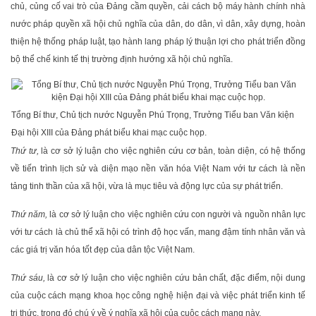
chủ, củng cố vai trò của Đảng cầm quyền, cải cách bộ máy hành chính nhà
nước pháp quyền xã hội chủ nghĩa của dân, do dân, vì dân, xây dựng, hoàn
thiện hệ thống pháp luật, tạo hành lang pháp lý thuận lợi cho phát triển đồng
bộ thể chế kinh tế thị trường định hướng xã hội chủ nghĩa.
Tổng Bí thư, Chủ tịch nước Nguyễn Phú Trọng, Trưởng Tiểu ban Văn kiện
Đại hội XIII của Đảng phát biểu khai mạc cuộc họp.
Thứ tư,
là cơ sở lý luận cho việc nghiên cứu cơ bản, toàn diện, có hệ thống
về tiến trình lịch sử và diện mạo nền văn hóa Việt Nam với tư cách là nền
tảng tinh thần của xã hội, vừa là mục tiêu và động lực của sự phát triển.
Thứ năm,
là cơ sở lý luận cho việc nghiên cứu con người và nguồn nhân lực
với tư cách là chủ thể xã hội có trình độ học vấn, mang đậm tính nhân văn và
các giá trị văn hóa tốt đẹp của dân tộc Việt Nam.
Thứ sáu,
là cơ sở lý luận cho việc nghiên cứu bản chất, đặc điểm, nội dung
của cuộc cách mạng khoa học công nghệ hiện đại và việc phát triển kinh tế
tri thức, trong đó chú ý về ý nghĩa xã hội của cuộc cách mạng này.