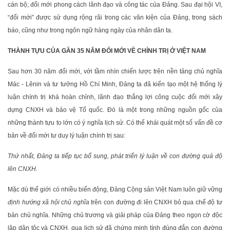
cán bộ; đổi mới phong cách lãnh đạo và công tác của Đảng. Sau đại hội VI,
“đổi mới” được sử dụng rộng rãi trong các văn kiện của Đảng, trong sách
báo, cũng như trong ngôn ngữ hàng ngày của nhân dân ta.
THÀNH TỰU CỦA GẦN 35 NĂM ĐỔI MỚI VỀ CHÍNH TRỊ Ở VIỆT NAM
Sau hơn 30 năm đổi mới, với tầm nhìn chiến lược trên nền tảng chủ nghĩa
Mác - Lênin và tư tưởng Hồ Chí Minh, Đảng ta đã kiến tạo một hệ thống lý
luận chính trị khá hoàn chỉnh, lãnh đạo thắng lợi công cuộc đổi mới xây
dựng CNXH và bảo vệ Tổ quốc. Đó là một trong những nguồn gốc của
những thành tựu to lớn có ý nghĩa lịch sử. Có thể khái quát một số vấn đề cơ
bản về đổi mới tư duy lý luận chính trị sau:
Thứ nhất, Đảng ta tiếp tục bổ sung, phát triển lý luận về con đường quá độ
lên CNXH.
Mặc dù thế giới có nhiều biến động, Đảng Cộng sản Việt Nam luôn giữ vững
định hướng xã hội chủ nghĩa
trên con đường đi lên CNXH bỏ qua chế độ tư
bản chủ nghĩa. Những chủ trương và giải pháp của Đảng theo ngọn cờ độc
lập dân tộc và CNXH, qua lịch sử đã chứng minh tính đúng đắn con đường