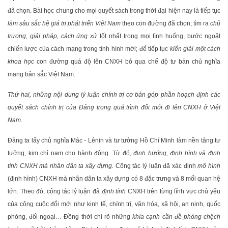
đã chọn. Bài học chung cho mọi quyết sách trong thời đại hiện nay là tiếp tục
làm sâu sắc hệ giá trị phát triển Việt Nam
theo con đường đã chọn; tìm ra
chủ
trương, giải pháp, cách ứng xử
tốt nhất trong mọi tình huống, bước ngoặt
chiến lược của cách mạng trong tình hình mới; để tiếp tục
kiến giải một cách
khoa học
con đường quá độ lên CNXH bỏ qua chế độ tư bản chủ nghĩa
mang bản sắc Việt Nam.
Thứ hai, những nội dung lý luận chính trị cơ bản góp phần hoạch định các
quyết sách chính trị của Đảng trong quá trình đổi mới đi lên CNXH ở Việt
Nam.
Đảng ta lấy chủ nghĩa Mác - Lênin và tư tưởng Hồ Chí Minh làm nền tảng tư
tưởng, kim chỉ nam cho hành động. Từ đó,
định hướng, định hình và định
tính CNXH mà nhân dân ta xây dựng.
Công tác lý luận đã xác định
mô hình
(định hình) CNXH mà nhân dân ta xây dựng có 8 đặc trưng và 8 mối quan hệ
lớn. Theo đó, công tác lý luận đã
định tính
CNXH trên từng lĩnh vực chủ yếu
của công cuộc đổi mới như kinh tế, chính trị, văn hóa, xã hội, an ninh, quốc
phòng, đối ngoại… Đồng thời chỉ rõ những
khía cạnh cần đề phòng chệch