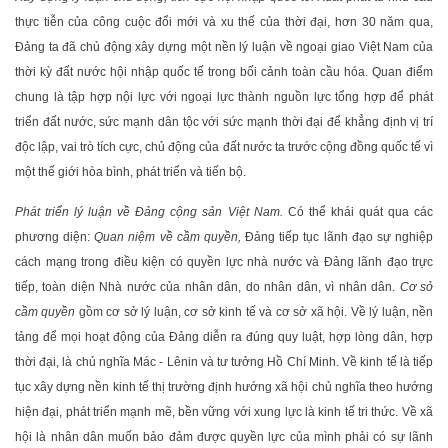
thực tiễn của công cuộc đổi mới và xu thế của thời đại, hơn 30 năm qua,
Đảng ta đã chủ động xây dựng một nền lý luận về ngoại giao Việt Nam của
thời kỳ đất nước hội nhập quốc tế trong bối cảnh toàn cầu hóa. Quan điểm
chung là tập hợp nội lực với ngoại lực thành nguồn lực tổng hợp để phát
triển đất nước, sức mạnh dân tộc với sức mạnh thời đại để khẳng định vị trí
độc lập, vai trò tích cực, chủ động của đất nước ta trước cộng đồng quốc tế vì
một thế giới hòa bình, phát triển và tiến bộ.
Phát triển lý luận về Đảng cộng sản Việt Nam.
Có thể khái quát qua các
phương diện:
Quan niệm về cầm quyền,
Đảng tiếp tục lãnh đạo sự nghiệp
cách mạng trong điều kiện có quyền lực nhà nước và Đảng lãnh đạo trực
tiếp, toàn diện Nhà nước của nhân dân, do nhân dân, vì nhân dân.
Cơ sở
cầm quyền
gồm cơ sở lý luận, cơ sở kinh tế và cơ sở xã hội. Về lý luận, nền
tảng để mọi hoạt động của Đảng diễn ra đúng quy luật, hợp lòng dân, hợp
thời đại, là chủ nghĩa Mác - Lênin và tư tưởng Hồ Chí Minh. Về kinh tế là tiếp
tục xây dựng nền kinh tế thị trường định hướng xã hội chủ nghĩa theo hướng
hiện đại, phát triển mạnh mẽ, bền vững với xung lực là kinh tế tri thức. Về xã
hội là nhân dân muốn bảo đảm được quyền lực của mình phải có sự lãnh