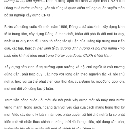
hướng xã hội chủ nghĩa…
Định hướng, định mô hình và định tính CNXH của
Đảng ta là bước khởi nguyên và cũng là quan điểm chỉ đạo quán xuyến toàn
bộ sự nghiệp xây dựng CNXH.
Bước vào công cuộc đổi mới, năm 1986, Đảng ta đã xác định, xây dựng kinh
tế là trung tâm, xây dựng Đảng là then chốt, khâu đột phá là đổi mới tư duy,
nhất là tư duy kinh tế. Theo đó công tác lý luận của Đảng tập trung mọi kiến
giải, xác lập, thực thi
nền kinh tế thị trường định hướng xã hội chủ nghĩa
-
mô
hình nền kinh tế tổng quát trong thời kỳ quá độ lên CNXH ở Việt Nam
.
Xây dựng nền kinh tế thị trường định hướng xã hội chủ nghĩa là chủ trương
đúng đắn, phù hợp quy luật, hợp với lòng dân theo nguyên tắc xã hội chủ
nghĩa, hợp với xu thế phát triển của thời đại, của Đảng ta, một đóng góp lớn,
mới mẻ đối với công tác lý luận.
Thực tiễn công cuộc đổi mới đòi hỏi phải xây dựng một bộ máy nhà nước
vững mạnh, trong sạch, ngang tầm với yêu cầu của cách mạng trong thời kỳ
mới. Việc xây dựng lý luận nhà nước pháp quyền xã hội chủ nghĩa là sự phát
triển mới về nhận thức chính trị, đồng thời đó là mục tiêu, nội dung căn bản,