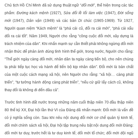
Chủ tịch Hồ Chí Minh đã sử dụng thuật ngữ “
đổi mới
”, thể hiện trong các tác
phẩm:
Đường kách mệnh
(1927),
Sửa đổi lề lối làm việc
(1947),
Đời sống
mới
(1947),
Dân vận
(1949) và các bản
Di chúc
(1965-1969). Từ 1927,
Người quan niệm “Kách mệnh” là “phá cái cũ, đổi ra cái mới”, “phá cái xấu
đổi ra cái tốt”. Năm 1949, Người cho rằng “công cuộc đổi mới, xây dựng là
trách nhiệm của dân”. Khi nhấn mạnh sự cần thiết phải không ngừng đổi mới
nhận thức để phản ánh đúng tình hình thế giới, trong nước, Người cho rằng:
“Thế giới ngày càng đổi mới, nhân dân ta ngày càng tiến bộ, cho nên chúng
ta phải tiếp tục học và hành để tiến bộ kịp nhân dân”. Đổi mới là bản chất
của một cuộc cách mạng xã hội, nên Người cho rằng: “xã hội… càng phát
triển”, “tư tưởng hành động càng phát triển”, “nếu cứ giữ lấy cách cũ, không
thay đổi là không đi đến đâu cả”.
Trước tình hình đất nước trong những năm cuối thập niên 70 đầu thập niên
80 thế kỷ XX, Đại hội lần thứ VI của Đảng đã nhấn mạnh: Đổi mới là vấn đề
có ý nghĩa sống còn. Sau khi nêu nội dung đổi mới cơ chế quản lý kinh tế,
đổi mới chính sách xã hội, Đại hội tập trung nêu bật nội dung đổi mới Đảng:
đổi mới tư duy, trước hết là tư duy kinh tế; đổi mới tổ chức; đổi mới đội ngũ