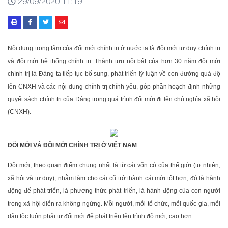
29/09/2020 11:19
Nội dung trọng tâm của đổi mới chính trị ở nước ta là đổi mới tư duy chính trị
và đổi mới hệ thống chính trị. Thành tựu nổi bật của hơn 30 năm đổi mới
chính trị là Đảng ta tiếp tục bổ sung, phát triển lý luận về con đường quá độ
lên CNXH và các nội dung chính trị chính yếu, góp phần hoạch định những
quyết sách chính trị của Đảng trong quá trình đổi mới đi lên chủ nghĩa xã hội
(CNXH).
ĐỔI MỚI VÀ ĐỔI MỚI CHÍNH TRỊ Ở VIỆT NAM
Đổi mới, theo quan điểm chung nhất là từ cái vốn có của thế giới (tự nhiên,
xã hội và tư duy), nhằm làm cho cái cũ trở thành cái mới tốt hơn, đó là hành
động để phát triển, là phương thức phát triển, là hành động của con người
trong xã hội diễn ra không ngừng. Mỗi người, mỗi tổ chức, mỗi quốc gia, mỗi
dân tộc luôn phải tự đổi mới để phát triển lên trình độ mới, cao hơn.