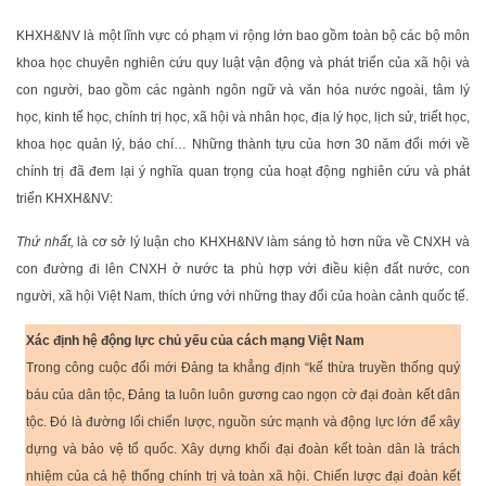
KHXH&NV là một lĩnh vực có phạm vi rộng lớn bao gồm toàn bộ các bộ môn
khoa học chuyên nghiên cứu quy luật vận động và phát triển của xã hội và
con người, bao gồm các ngành ngôn ngữ và văn hóa nước ngoài, tâm lý
học, kinh tế học, chính trị học, xã hội và nhân học, địa lý học, lịch sử, triết học,
khoa học quản lý, báo chí… Những thành tựu của hơn 30 năm đổi mới về
chính trị đã đem lại ý nghĩa quan trọng của hoạt động nghiên cứu và phát
triển KHXH&NV:
Thứ nhất,
là cơ sở lý luận cho KHXH&NV làm sáng tỏ hơn nữa về CNXH và
con đường đi lên CNXH ở nước ta phù hợp với điều kiện đất nước, con
người, xã hội Việt Nam, thích ứng với những thay đổi của hoàn cảnh quốc tế.
Xác định hệ động lực chủ yếu của cách mạng Việt Nam
Trong công cuộc đổi mới Đảng ta khẳng định “kế thừa truyền thống quý
báu của dân tộc, Đảng ta luôn luôn gương cao ngọn cờ đại đoàn kết dân
tộc. Đó là đường lối chiến lược, nguồn sức mạnh và động lực lớn để xây
dựng và bảo vệ tổ quốc. Xây dựng khối đại đoàn kết toàn dân là trách
nhiệm của cả hệ thống chính trị và toàn xã hội. Chiến lược đại đoàn kết