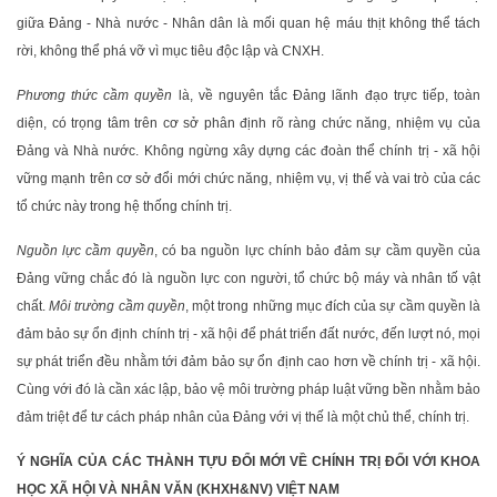
giữa Đảng - Nhà nước - Nhân dân là mối quan hệ máu thịt không thể tách
rời, không thể phá vỡ vì mục tiêu độc lập và CNXH.
Phương thức cầm quyền
là, về nguyên tắc Đảng lãnh đạo trực tiếp, toàn
diện, có trọng tâm trên cơ sở phân định rõ ràng chức năng, nhiệm vụ của
Đảng và Nhà nước. Không ngừng xây dựng các đoàn thể chính trị - xã hội
vững mạnh trên cơ sở đổi mới chức năng, nhiệm vụ, vị thế và vai trò của các
tổ chức này trong hệ thống chính trị.
Nguồn lực cầm quyền
, có ba nguồn lực chính bảo đảm sự cầm quyền của
Đảng vững chắc đó là nguồn lực con người, tổ chức bộ máy và nhân tố vật
chất.
Môi trường cầm quyền
, một trong những mục đích của sự cầm quyền là
đảm bảo sự ổn định chính trị - xã hội để phát triển đất nước, đến lượt nó, mọi
sự phát triển đều nhằm tới đảm bảo sự ổn định cao hơn về chính trị - xã hội.
Cùng với đó là cần xác lập, bảo vệ môi trường pháp luật vững bền nhằm bảo
đảm triệt để tư cách pháp nhân của Đảng với vị thế là một chủ thể, chính trị.
Ý NGHĨA CỦA CÁC THÀNH TỰU ĐỔI MỚI VỀ CHÍNH TRỊ ĐỐI VỚI KHOA
HỌC XÃ HỘI VÀ NHÂN VĂN (KHXH&NV) VIỆT NAM