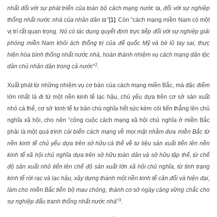
nhất đối với sự phát triển của toàn bộ cách mạng nước ta, đối với sự nghiệp
thống nhất nước nhà của nhân dân ta
”
[1]
.
Còn “cách mạng miền Nam có một
vị trí rất quan trọng
. Nó có tác dụng quyết định trực tiếp đối với sự nghiệp giải
phóng miền Nam khỏi ách thống trị của đế quốc Mỹ và bè lũ tay sai, thực
hiện hòa bình thống nhất nước nhà, hoàn thành nhiệm vụ cách mạng dân tộc
2
dân chủ nhân dân trong cả nước
”
.
Xuất phát từ những nhiệm vụ cơ bản của cách mạng miền Bắc, mà đặc điểm
lớn nhất là đi từ một nền kinh tế lạc hậu, chủ yếu dựa trên cơ sở sản xuất
nhỏ cá thể, cơ sở kinh tế tư bản chủ nghĩa hết sức kém cỏi tiến thẳng lên chủ
nghĩa xã hội, cho nên “công cuộc cách mạng xã hội chủ nghĩa ở miền Bắc
phải là một
quá trình cải biến cách mạng về mọi mặt nhằm đưa miền Bắc từ
nền kinh tế chủ yếu dựa trên sở hữu cá thể về tư liệu sản xuất tiến lên nền
kinh tế xã hội chủ nghĩa dựa trên sở hữu toàn dân và sở hữu tập thể, từ chế
độ sản xuất nhỏ tiến lên chế độ sản xuất lớn xã hội chủ nghĩa, từ tình trạng
kinh tế rời rạc và lạc hậu, xây dựng thành một nền kinh tế cân đối và hiện đại,
làm cho miền Bắc tiến bộ mau chóng, thành cơ sở ngày càng vững chắc cho
3
sự nghiệp đấu tranh thống nhất nước nhà
”
.