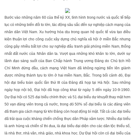
Bước vào những năm 60 của thế kỷ XX, tình hình trong nước và quốc tế tiếp
tục có những biến đổi to lớn, tác động sâu sắc đến sự nghiệp cách mạng của
nhân dân Việt Nam. Xu hướng hòa dịu trong quan hệ quốc tế vừa tạo điều
kiện thuận lợi cho công cuộc xây dựng chủ nghĩa xã hội ở miền Bắc nhưng
cũng gây nhiều bất lợi cho sự nghiệp đấu tranh giải phóng miền Nam, thống
nhất đất nước của Nhân dân ta. Vượt qua những khó khăn to lớn, dưới sự
lãnh đạo sáng suốt của Ban Chấp hành Trung ương Đảng do Chủ tịch Hồ
Chí Minh đứng đầu, cách mạng Việt Nam đã không ngừng tiến lên giành
được những thành tựu to lớn ở hai miền Nam, Bắc. Trong bối cảnh đó, Đại
hội đại biểu toàn quốc lần thứ III của Đảng đã họp tại Hà Nội. Sau những
ngày họp nội bộ, Đại hội đã họp công khai từ ngày 5 đến ngày 10-9-1960.
Dự Đại hội có 525 đại biểu chính thức và 51 đại biểu dự khuyết thay mặt hơn
50 vạn đảng viên trong cả nước, trong đó 50% số đại biểu là các đảng viên
đã tham gia cách mạng từ khi Đảng còn hoạt động bí mật. Tất cả các đại biểu
đã trải qua cuộc kháng chiến chống thực dân Pháp xâm lược. Nhiều đại biểu
là anh hùng và chiến sĩ thi đua, là đại biểu đại diện cho các dân tộc thiểu số,
là nhà thơ, nhà văn, nhà giáo, nhà khoa học. Dự Đại hội còn có đại biểu của