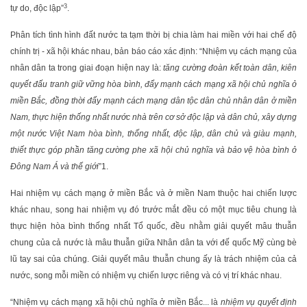
3
tự do, độc lập”
.
Phân tích tình hình đất nước ta tạm thời bị chia làm hai miền với hai chế độ
chính trị - xã hội khác nhau, bản báo cáo xác định: “Nhiệm vụ cách mạng của
nhân dân ta trong giai đoạn hiện nay là:
tăng cường đoàn kết toàn dân, kiên
quyết đấu tranh giữ vững hòa bình, đẩy mạnh cách mạng xã hội chủ nghĩa ở
miền Bắc, đồng thời đẩy mạnh cách mạng dân tộc dân chủ nhân dân ở miền
Nam, thực hiện thống nhất nước nhà trên cơ sở độc lập và dân chủ, xây dựng
một nước Việt Nam hòa bình, thống nhất, độc lập, dân chủ và giàu mạnh,
thiết thực góp phần tăng cường phe xã hội chủ nghĩa và bảo vệ hòa bình ở
Đông Nam Á và thế giới
”
1
.
Hai nhiệm vụ cách mạng ở miền Bắc và ở miền Nam thuộc hai chiến lược
khác nhau, song hai nhiệm vụ đó trước mắt đều có một mục tiêu chung là
thực hiện hòa bình thống nhất Tổ quốc, đều nhằm giải quyết mâu thuẫn
chung của cả nước là mâu thuẫn giữa Nhân dân ta với đế quốc Mỹ cùng bè
lũ tay sai của chúng. Giải quyết mâu thuẫn chung ấy là trách nhiệm của cả
nước, song mỗi miền có nhiệm vụ chiến lược riêng và có vị trí khác nhau.
“Nhiệm vụ cách mạng xã hội chủ nghĩa ở miền Bắc... là
nhiệm vụ quyết định