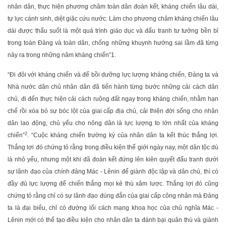
nhân dân, thực hiện phương châm toàn dân đoàn kết, kháng chiến lâu dài,
tự lực cánh sinh, diệt giặc cứu nước. Làm cho phương châm kháng chiến lâu
dài được thấu suốt là một quá trình giáo dục và đấu tranh tư tưởng bền bỉ
trong toàn Đảng và toàn dân, chống những khuynh hướng sai lầm đã từng
nảy ra trong những năm kháng chiến”
1
.
“Đi đôi với kháng chiến và để bồi dưỡng lực lượng kháng chiến, Đảng ta và
Nhà nước dân chủ nhân dân đã tiến hành từng bước những cải cách dân
chủ, đi đến thực hiện cải cách ruộng đất ngay trong kháng chiến, nhằm hạn
chế rồi xóa bỏ sự bóc lột của giai cấp địa chủ, cải thiện đời sống cho nhân
dân lao động, chủ yếu cho nông dân là lực lượng to lớn nhất của kháng
2
chiến”
. “Cuộc kháng chiến trường kỳ của nhân dân ta kết thúc thắng lợi.
Thắng lợi đó chứng tỏ rằng trong điều kiện thế giới ngày nay, một dân tộc dù
là nhỏ yếu, nhưng một khi đã đoàn kết đứng lên kiên quyết đấu tranh dưới
sự lãnh đạo của chính đảng Mác - Lênin để giành độc lập và dân chủ, thì có
đầy đủ lực lượng để chiến thắng mọi kẻ thù xâm lược. Thắng lợi đó cũng
chứng tỏ rằng chỉ có sự lãnh đạo đúng đắn của giai cấp công nhân mà Đảng
ta là đại biểu, chỉ có đường lối cách mạng khoa học của chủ nghĩa Mác -
Lênin mới có thể tạo điều kiện cho nhân dân ta đánh bại quân thù và giành