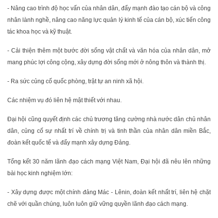
- Nâng cao trình độ học vấn của nhân dân, đẩy mạnh đào tạo cán bộ và công
nhân lành nghề, nâng cao năng lực quản lý kinh tế của cán bộ, xúc tiến công
tác khoa học và kỹ thuật.
- Cải thiện thêm một bước đời sống vật chất và văn hóa của nhân dân, mở
mang phúc lợi công cộng, xây dựng đời sống mới ở nông thôn và thành thị.
- Ra sức củng cố quốc phòng, trật tự an ninh xã hội.
Các nhiệm vụ đó liên hệ mật thiết với nhau.
Đại hội cũng quyết định các chủ trương tăng cường nhà nước dân chủ nhân
dân, củng cố sự nhất trí về chính trị và tinh thần của nhân dân miền Bắc,
đoàn kết quốc tế và đẩy mạnh xây dựng Đảng.
Tổng kết 30 năm lãnh đạo cách mạng Việt Nam, Đại hội đã nêu lên những
bài học kinh nghiệm lớn:
- Xây dựng được một chính đảng Mác - Lênin, đoàn kết nhất trí, liên hệ chặt
chẽ với quần chúng, luôn luôn giữ vững quyền lãnh đạo cách mạng.