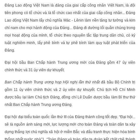
Đảng Lao động Việt Nam là đảng của giai cấp công nhân Việt Nam, là đội
tiên phong có tổ chức và là tổ chức cao nhất của giai cấp công nhân... Đảng
Lao động Việt Nam lấy chủ nghĩa Mác - Lênin làm nền tảng tư tưởng và kim
chỉ nam cho mọi hành động của Đảng... Đảng đi đường lối quần chúng trong
mọi hoạt động của mình, tổ chức theo nguyên tắc tập trung dân chủ, có kỷ
luật nghiêm minh, lấy phê bình và tự phê bình làm quy luật phát triển của
Đảng.
Đại hội bầu Ban Chấp hành Trung ương mới của Đảng gồm 47 ủy viên
chính thức và 31 ủy viên dự khuyết.
Ban Chấp hành Trung ương họp Hội nghị lần thứ
nhất
đã bầu Bộ Chính trị
gồm 11 ủy viên chính thức và 2 ủy viên dự khuyết. Chủ tịch Hồ Chí Minh
được bầu lại làm Chủ tịch Đảng, đồng chí Lê Duẩn được bầu làm Bí thư thứ
nhất Ban Chấp hành Trung ương Đảng.
Đại hội đại biểu toàn quốc lần thứ III của Đảng thành công tốt đẹp. “Đại hội...
sẽ là nguồn ánh sáng mới, lực lượng mới cho toàn Đảng và toàn dân ta xây
dựng thắng lợi chủ nghĩa xã hội ở miền Bắc và đấu tranh thực hiện hòa bình
thống nhất nước nhà”
1
. “Toàn Đảng và toàn dân ta đoàn kết chặt chẽ thành