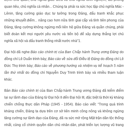
quan liêu, chủ nghĩa cá nhân... Chúng ta phải ra sức học tập chủ nghĩa Mác -
Lênin, tăng cường giáo dục tư tưởng trong Đảng, đấu tranh khắc phục
những khuyết điểm... nâng cao hơn nữa tính giai cấp và tính tiên phong của
Đảng, tăng cường không ngừng mối liên hệ giữa Đảng và quần chúng, phải
biết đoàn kết mọi người yêu nước và tiến bộ để xây dựng thắng lợi chủ
nghĩa xã hội và đấu tranh thống nhất nước nhà”
1
.
Đại hội đã nghe
Báo cáo chính trị của Ban Chấp hành Trung ương Đảng
do
đồng chí Lê Duẩn trình bày;
Báo cáo về sửa đổi Điều lệ Đảng
do đồng chí Lê
Đức Thọ trình bày;
Báo cáo về phương hướng và nhiệm vụ kế hoạch 5 năm
lần thứ nhất
do đồng chí Nguyễn Duy Trinh trình bày và nhiều tham luận
khác.
Bản
Báo cáo chính trị
của Ban Chấp hành Trung ương Đảng đã kiểm điểm
lại sự lãnh đạo của Đảng từ Đại hội II đến Đại hội III, đặc biệt là thời kỳ kháng
chiến chống thực dân Pháp (1945 - 1954). Báo cáo viết: “Trong quá trình
kháng chiến, Đảng ta dựa trên cơ sở liên minh công nông và không ngừng
tăng cường sự lãnh đạo của Đảng, đã ra sức mở rộng Mặt trận dân tộc thống
nhất, củng cố chính quyền dân chủ nhân dân, phát triển lực lượng vũ trang