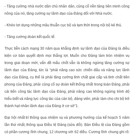
- Tăng cường nhà nước dân chủ nhân dân, củng cố nền tảng liên minh công
nông của nó, tăng cường sự lãnh đạo của Đảng đối với Nhà nước.
- Khéo lợi dụng những mâu thuẫn cục bộ và tạm thời trong nội bộ kẻ thù.
- Tăng cường đoàn kết quốc tế.
Thực tiễn cách mạng 30 năm qua khẳng định sự lãnh đạo của Đảng là điều
kiện cơ bản quyết định mọi thắng lợi. Muốn cho Đảng làm tròn nhiệm vụ
trong giai đoạn mới, vấn đề mấu chốt vẫn là không ngừng tăng cường sự
lãnh đạo của Đảng, tức là “phải nâng cao sức chiến đấu và năng lực lãnh
đạo của Đảng, cụ thể là phải tăng cường tính chất giai cấp và tính chất tiên
phong của Đảng, phải củng cố sự đoàn kết thống nhất trong toàn Đảng, phải
cải tiến công tác lãnh đạo của Đảng, phải nâng cao không ngừng trình độ
hiểu biết và năng lực công tác của cán bộ, đảng viên, phải làm cho chi bộ trở
thành hạt nhân lãnh đạo của Đảng ở cơ sở”
1
.
Đại hội nhất trí thông qua nhiệm vụ và phương hướng của kế hoạch 5 năm
lần thứ nhất, thông qua Điều lệ Đảng (sửa đổi). Bản Điều lệ của Đảng gồm
có phần cương lĩnh chung, 12 chương với 62 điều. Cương lĩnh chung ghi rõ: