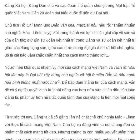
Đảng Xã hội, Đảng Dân chủ và các đoàn thể quần chúng trong Mặt trận Tổ
quốc Việt Nam. Gần 20 đoàn đại biểu quốc tế đến dự Đại hội.
Chủ tịch Hồ Chí Minh đọc
Diễn văn khai mạc
Đại hội
, nêu rõ: “Thấm nhuần
chủ nghĩa Mác - Lênin, tuyệt đối trung thành với lợi ích của giai cấp vô sản và
của dân tộc; giữ gìn sự đoàn kết nhất trí trong Đảng và sự đoàn kết nhất trí
giữa các đảng cộng sản, giữa các nước trong đại gia đình xã hội chủ nghĩa,
đó là cái bảo đảm chắc chắn nhất cho cách mạng thắng lợi”
1
.
Người nêu khái quát nhiệm vụ mới của cách mạng Việt Nam và vạch rõ: “
Đại
hội lần này là Đại hội xây dựng chủ nghĩa xã hội ở miền Bắc và đấu tranh
2
hòa bình thống nhất nước nhà
”
. Để bảo đảm thắng lợi của cách mạng, vấn
đề có ý nghĩa quyết định là “phải nâng cao hơn nữa sức chiến đấu của toàn
Đảng ta, phát huy hơn nữa tác dụng lãnh đạo của Đảng ta trên mọi mặt công
tác.
Từ trước tới nay, Đảng ta đã cố gắng liên hệ chặt chẽ chủ nghĩa Mác - Lênin
với thực tế cách mạng Việt Nam. Cán bộ và đảng viên ta nói chung đều có
phẩm chất cách mạng tốt đẹp. Nhưng chúng ta còn nhiều
khuyết điểm
như:
bệnh chủ quan, chủ nghĩa giáo điều và chủ nghĩa kinh nghiệm, tác phong