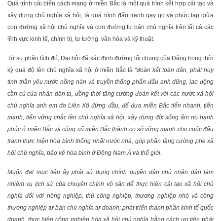
Quá trình cải biến cách mạng ở miền Bắc là một quá trình kết hợp cải tạo và
xây dựng chủ nghĩa xã hội, là quá trình đấu tranh gay go và phức tạp giữa
con đường xã hội chủ nghĩa và con đường tư bản chủ nghĩa trên tất cả các
lĩnh vực kinh tế, chính trị, tư tưởng, văn hóa và kỹ thuật.
Từ sự phân tích đó, Đại hội đã xác định đường lối chung của Đảng trong thời
kỳ quá độ lên chủ nghĩa xã hội ở miền Bắc là
“đoàn kết toàn dân, phát huy
tinh thần yêu nước nồng nàn và truyền thống phấn đấu anh dũng, lao động
cần cù của nhân dân ta, đồng thời tăng cường đoàn kết với các nước xã hội
chủ nghĩa anh em do Liên Xô đứng đầu, để đưa miền Bắc tiến nhanh, tiến
mạnh, tiến vững chắc lên chủ nghĩa xã hội, xây dựng đời sống ấm no hạnh
phúc ở miền Bắc và củng cố miền Bắc thành cơ sở vững mạnh cho cuộc đấu
tranh thực hiện hòa bình thống nhất nước nhà, góp phần tăng cường phe xã
hội chủ nghĩa, bảo vệ hòa bình ở Đông Nam Á và thế giới.
Muốn đạt mục tiêu ấy phải sử dụng chính quyền dân chủ nhân dân làm
nhiệm vụ lịch sử của chuyên chính vô sản để thực hiện cải tạo xã hội chủ
nghĩa đối với nông nghiệp, thủ công nghiệp, thương nghiệp nhỏ và công
thương nghiệp tư bản chủ nghĩa tư doanh; phát triển thành phần kinh tế quốc
doanh, thực hiện công nghiệp hóa xã hội chủ nghĩa bằng cách ưu tiên phát