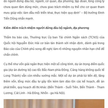
do người đứng đầu bộ, ngành, cơ quan, địa phương, tập đoàn, tổng công ty
chưa quan tâm đúng mức, chưa giao trách nhiệm cụ thể cho cơ quan tham
mưu giúp việc làm đầu mối triển khai, thực hiện quy định” – Bộ trưởng Đinh
Tiến Dũng nhấn mạnh.
Kiểm điểm trách nhiệm người đứng đầu bộ ngành, địa phương
Thẩm tra báo cáo, Thường trực Ủy ban Tài chính Ngân sách (TCNS) của
Quốc hội Nguyễn Đức Hải cơ bản tán thành với nhận định, đánh giá trong
Báo cáo của Chính phủ song đề nghị làm rõ những nguyên nhân hạn chế để
chấn chỉnh.
Cụ thể như vốn giải ngân thực hiện một số công trình, dự án trọng điểm quốc
gia (dự án đường bộ cao tốc Bắc-Nam phía Đông, Cảng hàng không quốc tế
Long Thành) vẫn còn nhiều vướng mắc. Một số dự án phải lùi tiến độ, tăng
thêm vốn, tổng mức đầu tư gây tốn kém làm đảo lộn các kế hoạch, đề án
phát triển, quy hoạch đô thị khác (Bến Thành - Suối Tiên, Bến Thành - Tham
Lương, Cát Linh - Hà Đông, Nhổn - ga Hà Nội).