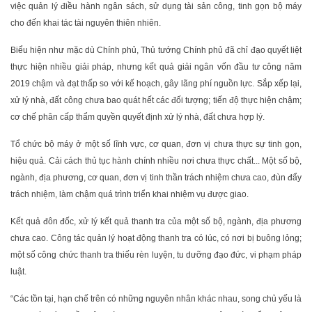
việc quản lý điều hành ngân sách, sử dụng tài sản công, tinh gọn bộ máy
cho đến khai tác tài nguyên thiên nhiên.
Biểu hiện như mặc dù Chính phủ, Thủ tướng Chính phủ đã chỉ đạo quyết liệt
thực hiện nhiều giải pháp, nhưng kết quả giải ngân vốn đầu tư công năm
2019 chậm và đạt thấp so với kế hoạch, gây lãng phí nguồn lực. Sắp xếp lại,
xử lý nhà, đất công chưa bao quát hết các đối tượng; tiến độ thực hiện chậm;
cơ chế phân cấp thẩm quyền quyết định xử lý nhà, đất chưa hợp lý.
Tổ chức bộ máy ở một số lĩnh vực, cơ quan, đơn vị chưa thực sự tinh gọn,
hiệu quả. Cải cách thủ tục hành chính nhiều nơi chưa thực chất... Một số bộ,
ngành, địa phương, cơ quan, đơn vị tinh thần trách nhiệm chưa cao, đùn đẩy
trách nhiệm, làm chậm quá trình triển khai nhiệm vụ được giao.
Kết quả đôn đốc, xử lý kết quả thanh tra của một số bộ, ngành, địa phương
chưa cao. Công tác quản lý hoạt động thanh tra có lúc, có nơi bị buông lỏng;
một số công chức thanh tra thiếu rèn luyện, tu dưỡng đạo đức, vi phạm pháp
luật.
“Các tồn tại, hạn chế trên có những nguyên nhân khác nhau, song chủ yếu là