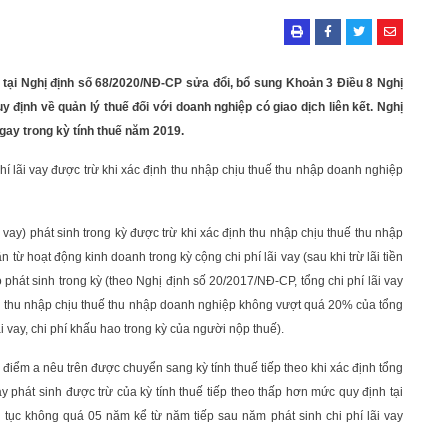
 tại Nghị định số 68/2020/NĐ-CP sửa đổi, bổ sung Khoản 3 Điều 8 Nghị
định về quản lý thuế đối với doanh nghiệp có giao dịch liên kết. Nghị
gay trong kỳ tính thuế năm 2019.
hí lãi vay được trừ khi xác định thu nhập chịu thuế thu nhập doanh nghiệp
 cho vay) phát sinh trong kỳ được trừ khi xác định thu nhập chịu thuế thu nhập
ừ hoạt động kinh doanh trong kỳ cộng chi phí lãi vay (sau khi trừ lãi tiền
o phát sinh trong kỳ (theo Nghị định số 20/2017/NĐ-CP, tổng chi phí lãi vay
ịnh thu nhập chịu thuế thu nhập doanh nghiệp không vượt quá 20% của tổng
i vay, chi phí khấu hao trong kỳ của người nộp thuế).
i điểm a nêu trên được chuyển sang kỳ tính thuế tiếp theo khi xác định tổng
vay phát sinh được trừ của kỳ tính thuế tiếp theo thấp hơn mức quy định tại
ên tục không quá 05 năm kể từ năm tiếp sau năm phát sinh chi phí lãi vay