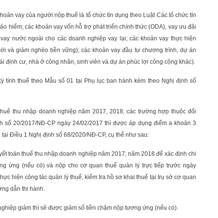
khoản vay của người nộp thuế là tổ chức tín dụng theo Luật Các tổ chức tín
o hiểm; các khoản vay vốn hỗ trợ phát triển chính thức (ODA), vay ưu đãi
vay nước ngoài cho các doanh nghiệp vay lại; các khoản vay thực hiện
mới và giảm nghèo bền vững); các khoản vay đầu tư chương trình, dự án
ái định cư, nhà ở công nhân, sinh viên và dự án phúc lợi công cộng khác).
g kỳ tính thuế theo Mẫu số 01 tại Phụ lục ban hành kèm theo Nghị định số
h thuế thu nhập doanh nghiệp năm 2017, 2018, các trường hợp thuộc đối
ịnh số 20/2017/NĐ-CP ngày 24/02/2017 thì được áp dụng điểm a khoản 3
tại Điều 1 Nghị định số 68/2020/NĐ-CP, cụ thể như sau:
yết toán thuế thu nhập doanh nghiệp năm 2017; năm 2018 để xác định chi
ơng ứng (nếu có) và nộp cho cơ quan thuế quản lý trực tiếp trước ngày
hực hiện công tác quản lý thuế, kiểm tra hồ sơ khai thuế tại trụ sở cơ quan
ớng dẫn thi hành.
nghiệp giảm thì sẽ được giảm số tiền chậm nộp tương ứng (nếu có).