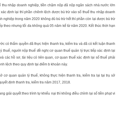
huế thu nhập doanh nghiệp, tiền chậm nộp đã nộp ngân sách nhà nước lớn
 xác định lại thì phần chênh lệch được bù trừ vào số thuế thu nhập doanh
 nghiệp trong năm 2020 không đủ bù trừ hết thì phần còn lại được bù trừ
ếp theo nhưng tối đa không quá 05 năm kể từ năm 2020. Kết thúc thời hạn
c có thẩm quyền đã thực hiện thanh tra, kiểm tra và đã có kết luận thanh
lý thuế, người nộp thuế đề nghị cơ quan thuế quản lý trực tiếp xác định lại
 các hồ sơ, tài liệu có liên quan, cơ quan thuế xác định lại số thuế phải
nh lệch theo quy định tại điểm b khoản này.
ở cơ quan quản lý thuế, không thực hiện thanh tra, kiểm tra lại tại trụ sở
quyết định thanh tra, kiểm tra năm 2017, 2018.
giải quyết theo trình tự khiếu nại thì không điều chỉnh lại số tiền phạt vi