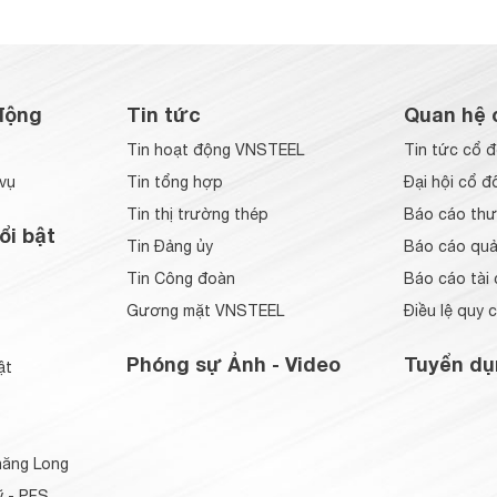
động
Tin tức
Quan hệ 
Tin hoạt động VNSTEEL
Tin tức cổ 
vụ
Tin tổng hợp
Đại hội cổ đ
Tin thị trường thép
Báo cáo thư
ổi bật
Tin Đảng ủy
Báo cáo quản
Tin Công đoàn
Báo cáo tài 
Gương mặt VNSTEEL
Điều lệ quy 
Phóng sự Ảnh - Video
Tuyển dụ
ật
ăng Long
 - PFS