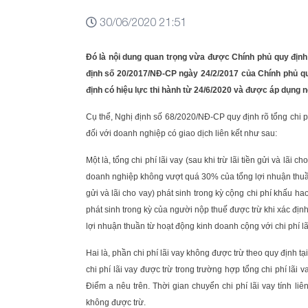
30/06/2020 21:51
Đó là nội dung quan trọng vừa được Chính phủ quy định
định số 20/2017/NĐ-CP ngày 24/2/2017 của Chính phủ quy 
định có hiệu lực thi hành từ 24/6/2020 và được áp dụng n
Cụ thể, Nghị định số 68/2020/NĐ-CP quy định rõ tổng chi p
đối với doanh nghiệp có giao dịch liên kết như sau:
Một là, tổng chi phí lãi vay (sau khi trừ lãi tiền gửi và lãi
doanh nghiệp không vượt quá 30% của tổng lợi nhuận thuần t
gửi và lãi cho vay) phát sinh trong kỳ cộng chi phí khấu ha
phát sinh trong kỳ của người nộp thuế được trừ khi xác đ
lợi nhuận thuần từ hoạt động kinh doanh cộng với chi phí lã
Hai là, phần chi phí lãi vay không được trừ theo quy định tạ
chi phí lãi vay được trừ trong trường hợp tổng chi phí lãi 
Điểm a nêu trên. Thời gian chuyển chi phí lãi vay tính li
không được trừ.