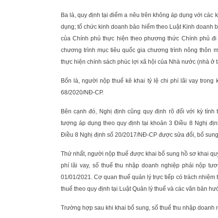
Ba là, quy định tại điểm a nêu trên không áp dụng với các 
dụng; tổ chức kinh doanh bảo hiểm theo Luật Kinh doanh bả
của Chính phủ thực hiện theo phương thức Chính phủ đi 
chương trình mục tiêu quốc gia chương trình nông thôn 
thực hiện chính sách phúc lợi xã hội của Nhà nước (nhà ở t
Bốn là, người nộp thuế kê khai tỷ lệ chi phí lãi vay tron
68/2020/NĐ-CP.
Bên cạnh đó, Nghị định cũng quy định rõ đối với kỳ tín
tượng áp dụng theo quy định tại khoản 3 Điều 8 Nghị đ
Điều 8 Nghị định số 20/2017/NĐ-CP được sửa đổi, bổ sung 
Thứ nhất, người nộp thuế được khai bổ sung hồ sơ khai qu
phí lãi vay, số thuế thu nhập doanh nghiệp phải nộp tư
01/01/2021. Cơ quan thuế quản lý trực tiếp có trách nhiệm t
thuế theo quy định tại Luật Quản lý thuế và các văn bản hư
Trường hợp sau khi khai bổ sung, số thuế thu nhập doanh 