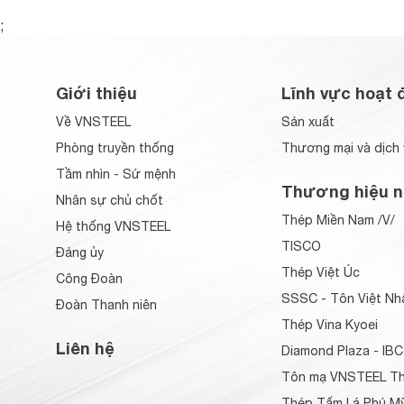
;
Giới thiệu
Lĩnh vực hoạt 
Về VNSTEEL
Sản xuất
Phòng truyền thống
Thương mại và dịch 
Tầm nhìn - Sứ mệnh
Thương hiệu n
Nhân sự chủ chốt
Thép Miền Nam /V/
Hệ thống VNSTEEL
TISCO
Đảng ủy
Thép Việt Úc
Công Đoàn
SSSC - Tôn Việt Nh
Đoàn Thanh niên
Thép Vina Kyoei
Liên hệ
Diamond Plaza - IBC
Tôn mạ VNSTEEL Th
Thép Tấm Lá Phú Mỹ