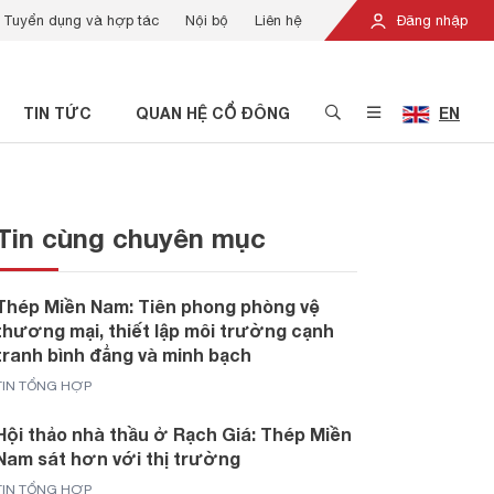
Tuyển dụng và hợp tác
Nội bộ
Liên hệ
Đăng nhập
TIN TỨC
QUAN HỆ CỔ ĐÔNG
EN
Tin cùng chuyên mục
Thép Miền Nam: Tiên phong phòng vệ
thương mại, thiết lập môi trường cạnh
tranh bình đẳng và minh bạch
TIN TỔNG HỢP
Hội thảo nhà thầu ở Rạch Giá: Thép Miền
Nam sát hơn với thị trường
TIN TỔNG HỢP