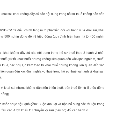
 khai sai, khai không đầy đủ các nội dung trong hồ sơ thuế không dẫn đến
/NĐ-CP đã điều chỉnh tăng mức phạt tiền đối với hành vi vi khai sai, khai
từ 500 nghìn đồng đến 8 triệu đồng (quy định hiện hành là từ 400 nghìn
, khai không đầy đủ các nội dung trong hồ sơ thuế theo 3 hành vi nhỏ:
ơ thuế (trừ tờ khai thuế) nhưng không liên quan đến xác định nghĩa vụ thuế;
hai thuế, các phụ lục kèm theo tờ khai thuế nhưng không liên quan đến xác
 liên quan đến xác định nghĩa vụ thuế trong hồ sơ thuế và hành vi khai sai,
ế.
vi khai sai nhưng không dẫn đến thiếu thuế, trốn thuế lên từ 5 triệu đồng
u đồng).
khắc phục hậu quả gồm: Buộc khai lại và nộp bổ sung các tài liệu trong
ăng đầu vào được khấu trừ chuyển kỳ sau (nếu có) đối các hành vi.