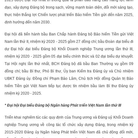
2025 được Đại hội nhất trí thông qua là phấn đấu nâng cao năng lực lãnh
đạo, xây dựng Đảng bộ trong sạch, vững mạnh toàn diện, đổi mới sáng tạo,
thực hiện thắng lợi Chiến lược phát triển Bảo hiểm Tiền gửi đến năm 2025,
định hướng đến năm 2030.
Đại hội đã tiến hành bầu Ban Chấp hành Đảng bộ Bảo hiểm Tiền gửi Việt
Nam lần thứ II, nhiệm kỳ 2020 - 2025 gồm 27 đồng chí; bầu Đoàn đại biểu đi
dự Đại hội đại biểu Đảng bộ Khối Doanh nghiệp Trung ương lần thứ III,
nhiệm kỳ 2020 - 2025 gồm 05 đại biểu chính thức và 02 đại biểu dự khuyết.
Tại Hội nghị lần thứ nhất, BCH Đảng bộ đã bầu Ban Thường vụ gồm 09
đồng chí; bầu Bí thư, Phó Bí thư, Ủy ban Kiểm tra Đảng ủy và Chủ nhiệm
UBKT Đảng ủy. Đồng chí Phạm Bảo Lâm, Chủ tịch Hội đồng Quản trị Bảo
hiểm Tiền gửi Việt Nam tiếp tục được tín nhiệm bầu làm Bí thư Đảng ủy
nhiệm kỳ 2020 - 2025.
* Đại hội Đại biểu Đảng bộ Ngân hàng Phát triển Việt Nam lần thứ III
Triển khai nghiêm túc các quy định của Trung ương và Đảng uỷ Khối Doanh
nghiệp Trung ương về công tác tổ chức xây dựng Đảng, trong nhiệm kỳ
2015-2020 Đảng ủy Ngân hàng Phát triển Việt Nam đã chủ động đổi mới,