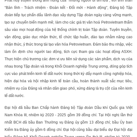
Phát huy truyền thống anh hùng của “những người đi tìm lửa”, với tinh thần
“Bản lĩnh - Trách nhiệm - Đoàn kết - Đổi mới - Hành động”, Đảng bộ Tập
đoàn tiếp tục phấn đấu lãnh đạo xây dựng Tập đoàn ngày càng vững mạnh,
tạo sự chuyển biến mạnh mẽ; làm cho các giá trị văn hoá Petrovietnam thấm
sâu vào mọi hoạt động của hệ thống chính trị toàn Tập đoàn. Tuyên truyền,
vận động, giáo dục nhận thức, tổ chức tập huấn, đào tạo nhằm nâng cao
nhận thức, ý thức trong tái tạo văn hóa Petrovietnam. Đảm bảo thu nhập, việc
làm ổn định cho người lao động, tích cực tham gia các hoạt động ASXH.
Thực hiện chủ trương các đơn vị ưu tiên sử dụng các sản phẩm, dịch vụ của
nhau trong Tập đoàn và trong Khối Doanh nghiệp Trung ương, đóng góp tích
cực vào phát triển kinh tế đất nước trong thời kỳ đẩy mạnh công nghiệp hóa,
hiện đại hóa và hội nhập kinh tế toàn cầu, hoàn thành xuất sắc mục tiêu,
nhiệm vụ của Đảng và nhân dân giao phó, xứng đáng là trụ cột của nền kinh
tế đất nước.
Đại hội đã bầu Ban Chấp hành Đảng bộ Tập đoàn Dầu khí Quốc gia Việt
Nam Khóa III, nhiệm kỳ 2020 - 2025 gồm 39 đồng chí. Tại Hội nghị lần thứ
nhất BCH đã bầu Ban Thường vụ Đảng ủy gồm 13 đồng chí; bầu Ủy ban
Kiểm tra Đảng ủy gồm 6 đồng chí. Đại hội cũng bầu đại biểu dự Đại hội đại