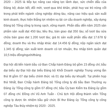
2020 – 2025 là tiếp tục nâng cao năng lực lãnh đạo, sức chiến đấu của
Đảng bộ; đoàn kết, đổi mới, vượt qua khó khăn, phát huy vai trò nòng cốt
trong phát triển ngành công nghiệp đóng tàu, nâng cao hiệu quả sản xuất
kinh doanh, thực hiện thắng lợi nhiệm vụ tái cơ cấu doanh nghiệp, xây dựng
Đảng bộ Tổng công ty trong sạch, vững mạnh. Phấn đấu đến năm 2025 sản
phẩm sản xuất đạt 450 tàu; tiêu thụ, bàn giao đạt 350 tàu; số lượt tàu sửa
chữa bàn giao đat 1.200 lượt tàu; giá trị sản xuất phấn đấu đạt 17.678 tỷ
đồng; doanh thu và thu nhập khác đạt 14.456 tỷ đồng; nộp ngân sách đạt
1.345 tỷ đồng; sản xuất kinh doanh có lợi nhuận, thu nhập bình quân đạt
10,5 triệu đồng/người/tháng.
Đại hội đã tiến hành bầu cử Ban Chấp hành Đảng bộ gồm 23 đồng chí; bầu
đại biểu dự Đại hội đại biểu Đảng bộ Khối Doanh nghiệp Trung ương lần
thứ III gồm 07 đại biểu chính thức và 01 đại biểu dự khuyết. Tại phiên họp
thứ Nhất, Ban Chấp hành Đảng bộ Tổng công ty đã bầu Ban Thường vụ
Đảng ủy Tổng công ty gồm 07 đồng chí; bầu Ủy ban Kiểm tra Đảng ủy gồm
07 đồng chí. Đồng chí Vũ Anh Tuấn - Chủ tịch Hội đồng thành viên Tổng
công ty được tín nhiệm bầu giữ chức Bí thư Đảng ủy Tổng công ty công
nghiệp Tàu thủy nhiệm kỳ 2020 - 2025.