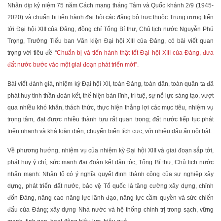
Nhân dịp kỷ niệm 75 năm Cách mạng tháng Tám và Quốc khánh 2/9 (1945-
2020) và chuẩn bị tiến hành đại hội các đảng bộ trực thuộc Trung ương tiến
tới Đại hội XIII của Đảng, đồng chí Tổng Bí thư, Chủ tịch nước Nguyễn Phú
Trọng, Trưởng Tiểu ban Văn kiện Đại hội XIII của Đảng, có bài viết quan
trọng với tiêu đề “
Chuẩn bị và tiến hành thật tốt Đại hội XIII của Đảng, đưa
đất nước bước vào một giai đoạn phát triển mới”.
Bài viết đánh giá, nhiệm kỳ Đại hội XII, toàn Đảng, toàn dân, toàn quân ta đã
phát huy tinh thần đoàn kết, thể hiện bản lĩnh, trí tuệ, sự nỗ lực sáng tạo, vượt
qua nhiều khó khăn, thách thức, thực hiện thắng lợi các mục tiêu, nhiệm vụ
trọng tâm, đạt được nhiều thành tựu rất quan trọng; đất nước tiếp tục phát
triển nhanh và khá toàn diện, chuyển biến tích cực, với nhiều dấu ấn nổi bật.
Về phương hướng, nhiệm vụ của nhiệm kỳ Đại hội XIII và giai đoạn sắp tới,
phát huy ý chí, sức mạnh đại đoàn kết dân tộc, Tổng Bí thư, Chủ tịch nước
nhấn mạnh: Nhân tố có ý nghĩa quyết định thành công của sự nghiệp xây
dựng, phát triển đất nước, bảo vệ Tổ quốc là tăng cường xây dựng, chỉnh
đốn Đảng, nâng cao năng lực lãnh đạo, năng lực cầm quyền và sức chiến
đấu của Đảng; xây dựng Nhà nước và hệ thống chính trị trong sạch, vững