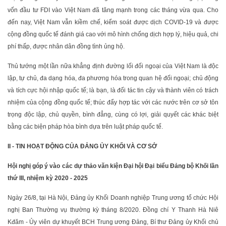
vốn đầu tư FDI vào Việt Nam đã tăng mạnh trong các tháng vừa qua. Cho
đến nay, Việt Nam vẫn kiềm chế, kiểm soát được dịch COVID-19 và được
cộng đồng quốc tế đánh giá cao với mô hình chống dịch hợp lý, hiệu quả, chi
phí thấp, được nhân dân đồng tình ủng hộ.
Thủ tướng một lần nữa khẳng định đường lối đối ngoại của Việt Nam là độc
lập, tự chủ, đa dạng hóa, đa phương hóa trong quan hệ đối ngoại; chủ động
và tích cực hội nhập quốc tế; là bạn, là đối tác tin cậy và thành viên có trách
nhiệm của cộng đồng quốc tế; thúc đẩy hợp tác với các nước trên cơ sở tôn
trọng độc lập, chủ quyền, bình đẳng, cùng có lợi, giải quyết các khác biệt
bằng các biện pháp hòa bình dựa trên luật pháp quốc tế.
II - TIN HOẠT ĐỘNG CỦA ĐẢNG ỦY KHỐI VÀ CƠ SỞ
Hội nghị góp ý vào các dự thảo văn kiện Đại hội Đại biểu Đảng bộ Khối lần
thứ III, nhiệm kỳ 2020 - 2025
Ngày 26/8, tại Hà Nội, Đảng ủy Khối Doanh nghiệp Trung ương tổ chức Hội
nghị Ban Thường vụ thường kỳ tháng 8/2020. Đồng chí Y Thanh Hà Niê
Kđăm - Ủy viên dự khuyết BCH Trung ương Đảng, Bí thư Đảng ủy Khối chủ