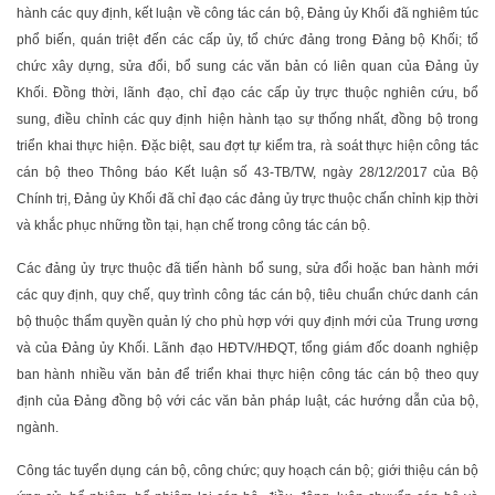
hành các quy định, kết luận về công tác cán bộ, Đảng ủy Khối đã nghiêm túc
phổ biến, quán triệt đến các cấp ủy, tổ chức đảng trong Đảng bộ Khối; tổ
chức xây dựng, sửa đổi, bổ sung các văn bản có liên quan của Đảng ủy
Khối. Đồng thời, lãnh đạo, chỉ đạo các cấp ủy trực thuộc nghiên cứu, bổ
sung, điều chỉnh các quy định hiện hành tạo sự thống nhất, đồng bộ trong
triển khai thực hiện. Đặc biệt, sau đợt tự kiểm tra, rà soát thực hiện công tác
cán bộ theo Thông báo Kết luận số 43-TB/TW, ngày 28/12/2017 của Bộ
Chính trị, Đảng ủy Khối đã chỉ đạo các đảng ủy trực thuộc chấn chỉnh kịp thời
và khắc phục những tồn tại, hạn chế trong công tác cán bộ.
Các đảng ủy trực thuộc đã tiến hành bổ sung, sửa đổi hoặc ban hành mới
các quy định, quy chế, quy trình công tác cán bộ, tiêu chuẩn chức danh cán
bộ thuộc thẩm quyền quản lý cho phù hợp với quy định mới của Trung ương
và của Đảng ủy Khối. Lãnh đạo HĐTV/HĐQT, tổng giám đốc doanh nghiệp
ban hành nhiều văn bản để triển khai thực hiện công tác cán bộ theo quy
định của Đảng đồng bộ với các văn bản pháp luật, các hướng dẫn của bộ,
ngành.
Công tác tuyển dụng cán bộ, công chức; quy hoạch cán bộ; giới thiệu cán bộ