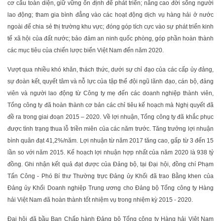
cơ cấu toàn diện, giữ vững ổn định để phát triển; nâng cao đời sống người
lao động; tham gia bình đẳng vào các hoạt động dịch vụ hàng hải ở nước
ngoài để chia sẻ thị trường khu vực; đóng góp tích cực vào sự phát triển kinh
tế xã hội của đất nước; bảo đảm an ninh quốc phòng, góp phần hoàn thành
các mục tiêu của chiến lược biển Việt Nam đến năm 2020.
Vượt qua nhiều khó khăn, thách thức, dưới sự chỉ đạo của các cấp ủy đảng,
sự đoàn kết, quyết tâm và nỗ lực của tập thể đội ngũ lãnh đạo, cán bộ, đảng
viên và người lao động từ Công ty mẹ đến các doanh nghiệp thành viên,
Tổng công ty đã hoàn thành cơ bản các chỉ tiêu kế hoạch mà Nghị quyết đã
đề ra trong giai đoạn 2015 – 2020. Về lợi nhuận, Tổng công ty đã khắc phục
được tình trạng thua lỗ triền miên của các năm trước. Tăng trưởng lợi nhuận
bình quân đạt 41,2%/năm. Lợi nhuận từ năm 2017 tăng cao, gấp từ 3 đến 15
lần so với năm 2015. Kế hoạch lợi nhuận hợp nhất của năm 2020 là 938 tỷ
đồng. Ghi nhận kết quả đạt được của Đảng bộ, tại Đại hội, đồng chí Phạm
Tấn Công - Phó Bí thư Thường trực Đảng ủy Khối đã trao Bằng khen của
Đảng ủy Khối Doanh nghiệp Trung ương cho Đảng bộ Tổng công ty Hàng
hải Việt Nam đã hoàn thành tốt nhiệm vụ trong nhiệm kỳ 2015 - 2020.
Đại hội đã bầu Ban Chấp hành Đảng bộ Tổng công ty Hàng hải Việt Nam