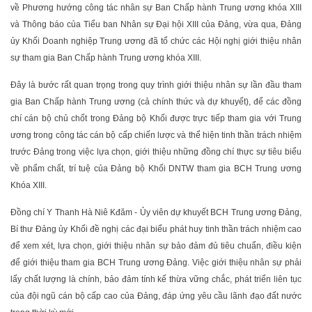
về Phương hướng công tác nhân sự Ban Chấp hành Trung ương khóa XIII
và Thông báo của Tiểu ban Nhân sự Đại hội XIII của Đảng, vừa qua, Đảng
ủy Khối Doanh nghiệp Trung ương đã tổ chức các Hội nghị giới thiệu nhân
sự tham gia Ban Chấp hành Trung ương khóa XIII.
Đây là bước rất quan trọng trong quy trình giới thiệu nhân sự lần đầu tham
gia Ban Chấp hành Trung ương (cả chính thức và dự khuyết), để các đồng
chí cán bộ chủ chốt trong Đảng bộ Khối được trực tiếp tham gia với Trung
ương trong công tác cán bộ cấp chiến lược và thể hiện tinh thần trách nhiệm
trước Đảng trong việc lựa chọn, giới thiệu những đồng chí thực sự tiêu biểu
về phẩm chất, trí tuệ của Đảng bộ Khối DNTW tham gia BCH Trung ương
Khóa XIII.
Đồng chí Y Thanh Hà Niê Kđăm - Ủy viên dự khuyết BCH Trung ương Đảng,
Bí thư Đảng ủy Khối đề nghị các đại biểu phát huy tinh thần trách nhiệm cao
để xem xét, lựa chọn, giới thiệu nhân sự bảo đảm đủ tiêu chuẩn, điều kiện
để giới thiệu tham gia BCH Trung ương Đảng. Việc giới thiệu nhân sự phải
lấy chất lượng là chính, bảo đảm tính kế thừa vững chắc, phát triển liên tục
của đội ngũ cán bộ cấp cao của Đảng, đáp ứng yêu cầu lãnh đạo đất nước