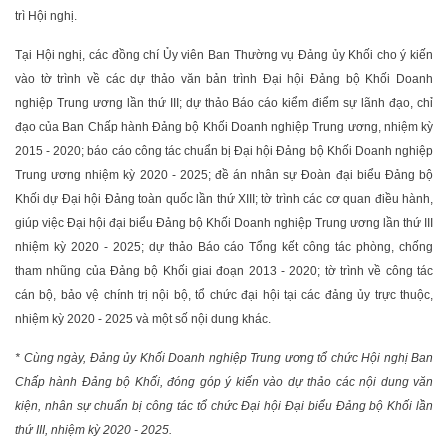
trì Hội nghị.
Tại Hội nghị, các đồng chí Ủy viên Ban Thường vụ Đảng ủy Khối cho ý kiến
vào tờ trình về các dự thảo văn bản trình Đại hội Đảng bộ Khối Doanh
nghiệp Trung ương lần thứ III; dự thảo Báo cáo kiểm điểm sự lãnh đạo, chỉ
đạo của Ban Chấp hành Đảng bộ Khối Doanh nghiệp Trung ương, nhiệm kỳ
2015 - 2020; báo cáo công tác chuẩn bị Đại hội Đảng bộ Khối Doanh nghiệp
Trung ương nhiệm kỳ 2020 - 2025; đề án nhân sự Đoàn đại biểu Đảng bộ
Khối dự Đại hội Đảng toàn quốc lần thứ XIII; tờ trình các cơ quan điều hành,
giúp việc Đại hội đại biểu Đảng bộ Khối Doanh nghiệp Trung ương lần thứ III
nhiệm kỳ 2020 - 2025; dự thảo Báo cáo Tổng kết công tác phòng, chống
tham nhũng của Đảng bộ Khối giai đoạn 2013 - 2020; tờ trình về công tác
cán bộ, bảo vệ chính trị nội bộ, tổ chức đại hội tại các đảng ủy trực thuộc,
nhiệm kỳ 2020 - 2025 và một số nội dung khác.
* Cùng ngày, Đảng ủy Khối Doanh nghiệp Trung ương tổ chức Hội nghị Ban
Chấp hành Đảng bộ Khối, đóng góp ý kiến vào dự thảo các nội dung văn
kiện, nhân sự chuẩn bị công tác tổ chức Đại hội Đại biểu Đảng bộ Khối lần
thứ III, nhiệm kỳ 2020 - 2025.