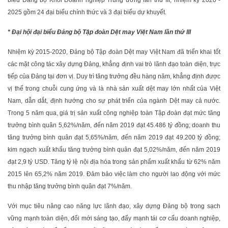
biểu Đảng bộ Khối Doanh nghiệp Trung ương lần thứ III, nhiệm kỳ 2020 -
2025 gồm 24 đại biểu chính thức và 3 đại biểu dự khuyết.
* Đại hội đại biểu Đảng bộ Tập đoàn Dệt may Việt Nam lần thứ III
Nhiệm kỳ 2015-2020, Đảng bộ Tập đoàn Dệt may Việt Nam đã triển khai tốt
các mặt công tác xây dựng Đảng, khẳng định vai trò lãnh đạo toàn diện, trực
tiếp của Đảng tại đơn vị. Duy trì tăng trưởng đều hàng năm, khẳng định được
vị thế trong chuỗi cung ứng và là nhà sản xuất dệt may lớn nhất của Việt
Nam, dẫn dắt, định hướng cho sự phát triển của ngành Dệt may cả nước.
Trong 5 năm qua, giá trị sản xuất công nghiệp toàn Tập đoàn đạt mức tăng
trưởng bình quân 5,62%/năm, đến năm 2019 đạt 45.486 tỷ đồng; doanh thu
tăng trưởng bình quân đạt 5,65%/năm, đến năm 2019 đạt 49.200 tỷ đồng;
kim ngạch xuất khẩu tăng trưởng bình quân đạt 5,02%/năm, đến năm 2019
đạt 2,9 tỷ USD. Tăng tỷ lệ nội địa hóa trong sản phẩm xuất khẩu từ 62% năm
2015 lên 65,2% năm 2019. Đảm bảo việc làm cho người lao động với mức
thu nhập tăng trưởng bình quân đạt 7%/năm.
Với mục tiêu nâng cao năng lực lãnh đạo, xây dựng Đảng bộ trong sạch
vững mạnh toàn diện, đổi mới sáng tạo, đẩy mạnh tái cơ cấu doanh nghiệp,