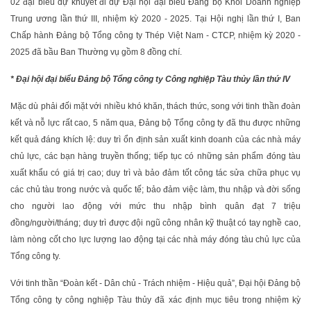
02 đại biểu dự khuyết đi dự Đại hội đại biểu Đảng bộ Khối Doanh nghiệp
Trung ương lần thứ III, nhiệm kỳ 2020 - 2025. Tại Hội nghị lần thứ I, Ban
Chấp hành Đảng bộ Tổng công ty Thép Việt Nam - CTCP, nhiệm kỳ 2020 -
2025 đã bầu Ban Thường vụ gồm 8 đồng chí.
* Đại hội đại biểu Đảng bộ Tổng công ty Công nghiệp Tàu thủy lần thứ IV
Mặc dù phải đối mặt với nhiều khó khăn, thách thức, song với tinh thần đoàn
kết và nỗ lực rất cao, 5 năm qua, Đảng bộ Tổng công ty đã thu được những
kết quả đáng khích lệ: duy trì ổn định sản xuất kinh doanh của các nhà máy
chủ lực, các bạn hàng truyền thống; tiếp tục có những sản phẩm đóng tàu
xuất khẩu có giá trị cao; duy trì và bảo đảm tốt công tác sửa chữa phục vụ
các chủ tàu trong nước và quốc tế; bảo đảm việc làm, thu nhập và đời sống
cho người lao động với mức thu nhập bình quân đạt 7 triệu
đồng/người/tháng; duy trì được đội ngũ công nhân kỹ thuật có tay nghề cao,
làm nòng cốt cho lực lượng lao động tại các nhà máy đóng tàu chủ lực của
Tổng công ty.
Với tinh thần “Đoàn kết - Dân chủ - Trách nhiệm - Hiệu quả”, Đại hội Đảng bộ
Tổng công ty công nghiệp Tàu thủy đã xác định mục tiêu trong nhiệm kỳ