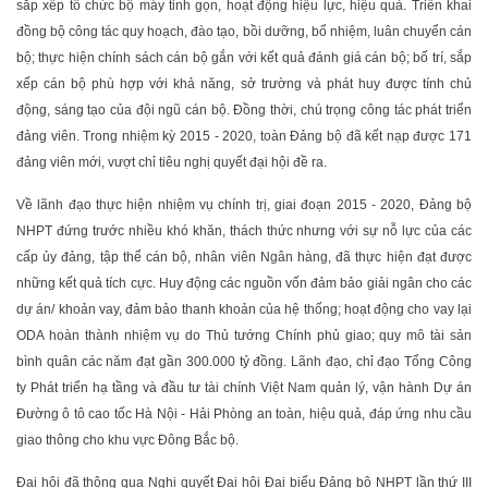
sắp xếp tổ chức bộ máy tinh gọn, hoạt động hiệu lực, hiệu quả. Triển khai
đồng bộ công tác quy hoạch, đào tạo, bồi dưỡng, bổ nhiệm, luân chuyển cán
bộ; thực hiện chính sách cán bộ gắn với kết quả đánh giá cán bộ; bố trí, sắp
xếp cán bộ phù hợp với khả năng, sở trường và phát huy được tính chủ
động, sáng tạo của đội ngũ cán bộ. Đồng thời, chú trọng công tác phát triển
đảng viên. Trong nhiệm kỳ 2015 - 2020, toàn Đảng bộ đã kết nạp được 171
đảng viên mới, vượt chỉ tiêu nghị quyết đại hội đề ra.
Về lãnh đạo thực hiện nhiệm vụ chính trị, giai đoạn 2015 - 2020, Đảng bộ
NHPT đứng trước nhiều khó khăn, thách thức nhưng với sự nỗ lực của các
cấp ủy đảng, tập thể cán bộ, nhân viên Ngân hàng, đã thực hiện đạt được
những kết quả tích cực. Huy động các nguồn vốn đảm bảo giải ngân cho các
dự án/ khoản vay, đảm bảo thanh khoản của hệ thống; hoạt động cho vay lại
ODA hoàn thành nhiệm vụ do Thủ tướng Chính phủ giao; quy mô tài sản
bình quân các năm đạt gần 300.000 tỷ đồng. Lãnh đạo, chỉ đạo Tổng Công
ty Phát triển hạ tầng và đầu tư tài chính Việt Nam quản lý, vận hành Dự án
Đường ô tô cao tốc Hà Nội - Hải Phòng an toàn, hiệu quả, đáp ứng nhu cầu
giao thông cho khu vực Đông Bắc bộ.
Đại hội đã thông qua Nghị quyết Đại hội Đại biểu Đảng bộ NHPT lần thứ III