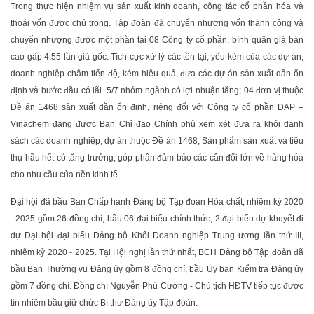
Trong thực hiện nhiệm vụ sản xuất kinh doanh, công tác cổ phần hóa và
thoái vốn được chú trọng. Tập đoàn đã chuyển nhượng vốn thành công và
chuyển nhượng được một phần tại 08 Công ty cổ phần, bình quân giá bán
cao gấp 4,55 lần giá gốc. Tích cực xử lý các tồn tại, yếu kém của các dự án,
doanh nghiệp chậm tiến độ, kém hiệu quả, đưa các dự án sản xuất dần ổn
định và bước đầu có lãi. 5/7 nhóm ngành có lợi nhuận tăng; 04 đơn vị thuộc
Đề án 1468 sản xuất dần ổn định, riêng đối với Công ty cổ phần DAP –
Vinachem đang được Ban Chỉ đạo Chính phủ xem xét đưa ra khỏi danh
sách các doanh nghiệp, dự án thuộc Đề án 1468; Sản phẩm sản xuất và tiêu
thụ hầu hết có tăng trưởng; góp phần đảm bảo các cân đối lớn về hàng hóa
cho nhu cầu của nền kinh tế.
Đại hội đã bầu Ban Chấp hành Đảng bộ Tập đoàn Hóa chất, nhiệm kỳ 2020
- 2025 gồm 26 đồng chí; bầu 06 đại biểu chính thức, 2 đại biểu dự khuyết đi
dự Đại hội đại biểu Đảng bộ Khối Doanh nghiệp Trung ương lần thứ III,
nhiệm kỳ 2020 - 2025. Tại Hội nghị lần thứ nhất, BCH Đảng bộ Tập đoàn đã
bầu Ban Thường vụ Đảng ủy gồm 8 đồng chí; bầu Ủy ban Kiểm tra Đảng ủy
gồm 7 đồng chí. Đồng chí Nguyễn Phú Cường - Chủ tịch HĐTV tiếp tục được
tín nhiệm bầu giữ chức Bí thư Đảng ủy Tập đoàn.