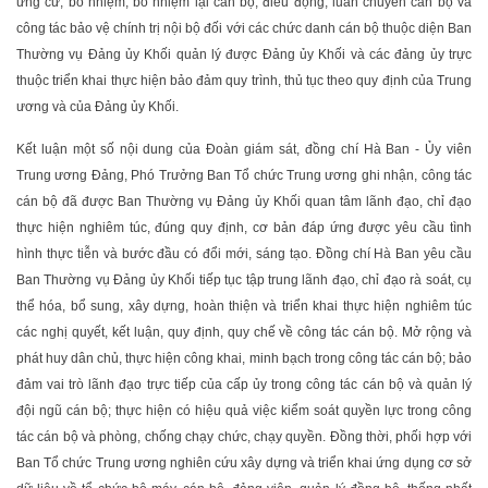
ứng cử, bổ nhiệm, bổ nhiệm lại cán bộ, điều động, luân chuyển cán bộ và
công tác bảo vệ chính trị nội bộ đối với các chức danh cán bộ thuộc diện Ban
Thường vụ Đảng ủy Khối quản lý được Đảng ủy Khối và các đảng ủy trực
thuộc triển khai thực hiện bảo đảm quy trình, thủ tục theo quy định của Trung
ương và của Đảng ủy Khối.
Kết luận một số nội dung của Đoàn giám sát, đồng chí Hà Ban - Ủy viên
Trung ương Đảng, Phó Trưởng Ban Tổ chức Trung ương ghi nhận, công tác
cán bộ đã được Ban Thường vụ Đảng ủy Khối quan tâm lãnh đạo, chỉ đạo
thực hiện nghiêm túc, đúng quy định, cơ bản đáp ứng được yêu cầu tình
hình thực tiễn và bước đầu có đổi mới, sáng tạo. Đồng chí Hà Ban yêu cầu
Ban Thường vụ Đảng ủy Khối tiếp tục tập trung lãnh đạo, chỉ đạo rà soát, cụ
thể hóa, bổ sung, xây dựng, hoàn thiện và triển khai thực hiện nghiêm túc
các nghị quyết, kết luận, quy định, quy chế về công tác cán bộ. Mở rộng và
phát huy dân chủ, thực hiện công khai, minh bạch trong công tác cán bộ; bảo
đảm vai trò lãnh đạo trực tiếp của cấp ủy trong công tác cán bộ và quản lý
đội ngũ cán bộ; thực hiện có hiệu quả việc kiểm soát quyền lực trong công
tác cán bộ và phòng, chống chạy chức, chạy quyền. Đồng thời, phối hợp với
Ban Tổ chức Trung ương nghiên cứu xây dựng và triển khai ứng dụng cơ sở