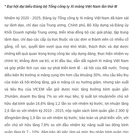
* Đại hội đại biểu Đảng bộ Tổng công ty Xi măng Việt Nam lần thứ III
Nhiệm kỳ 2020 - 2025, Đảng ủy Tổng công ty Xi măng Việt Nam đã bám sát
sự lãnh đạo, chỉ đạo của Trung ương, Chính phủ, Bộ Xây dựng và Đảng ủy
Khối Doanh nghiệp Trung ương, triển khai đồng bộ các giải pháp, tập trung
lãnh đạo, chỉ đạo các cấp ủy trực thuộc và các đơn vị thành viên có nhiều cố
gắng, nỗ lực, quyết tâm vượt qua mọi khó khăn, thách thức và đạt được
những kết quả quan trọng trong công tác xây dựng đảng, thực hiện nhiệm vụ
chính trị; khẳng định vai trò, vị trí đầu tàu, dẫn dắt ngành Xi măng Việt Nam
và góp phần tích cực vào sự phát triển kinh tế - xã hội của đất nước. Trong
điều kiện thị trường xi măng cung lớn hơn cầu khoảng 30%, nhu cầu tiêu thụ
của toàn xã hội không tăng, giá xi măng có xu hướng giảm, nhưng sản xuất
và tiêu thụ của VICEM vẫn giữ được mức tăng trưởng bình quân gần
3%/năm, doanh thu tăng 7% so với mục tiêu; tỷ suất lợi nhuận/vốn chủ sở
hữu đạt bình quân 16,6% tăng 1,2 lần so với nhiệm kỳ trước; lợi nhuận tăng
2,6 lần so với nhiệm kỳ 2010 - 2015, nộp ngân sách bình quân gần 2.300 tỷ
đồng/năm tăng 1,9 lần so với nhiệm kỳ trước; bảo toàn và phát triển vốn, với
vốn chủ sở hữu tăng 7,8% so với đầu nhiệm kỳ; năng suất lao động bình
quân tăng từ 7 - 10%; đảm bảo đủ việc làm và mức thu nhập bình quân cho