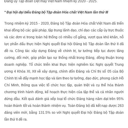
Đảng ủy Tập đoàn Dệt may Việt Nam nhiệm kỳ 2020 - 2025.
* Đại hội đại biểu Đảng bộ Tập đoàn Hóa chất Việt Nam lần thứ III
Trong nhiệm kỳ 2015 - 2020, Đảng bộ Tập đoàn Hóa chất Việt Nam đã triển
khai đồng bộ các giải pháp, tập trung lãnh đạo, chỉ đạo các cấp ủy trực thuộc
và các đơn vị trong toàn hệ thống có nhiều cố gắng, vượt qua khó khăn, nỗ
lực phấn đấu thực hiện Nghị quyết Đại hội Đảng bộ Tập đoàn lần thứ II đã
đề ra. Công tác xây dựng Đảng về chính trị, tư tưởng tiếp tục được tăng
cường, đổi mới, góp phần tạo sự thống nhất trong Đảng, đồng thuận trong
doanh nghiệp. Tổ chức triển khai thực hiện nghiêm túc Nghị quyết Trung
ương 4 Khóa XI, XII về xây dựng, chỉnh đốn Đảng và Chỉ thị số 05 của Bộ
Chính trị về đẩy mạnh học tập và làm theo tư tưởng, đạo đức, phong cách Hồ
Chí Minh, thông qua việc tổ chức học tập, quán triệt và cụ thể hóa thành
chương trình hành động, kế hoạch thực hiện của tập thể và cá nhân người
đứng đầu. Kết quả đánh giá xếp loại tổ chức Đảng hàng năm đạt trên 95%
hoàn thành tốt và hoàn thành nhiệm vụ. Toàn Đảng bộ đã kết nạp được 263
đảng viên mới, bằng 131.5% so với Nghị quyết Đại hội Đảng bộ Tập đoàn
lần thứ II đề ra.