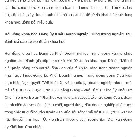
dữ liệu về tổ chức bộ máy, cán bộ, đảng viên, quản lý đồng bộ, thống nhất
cán bộ, công chức, viên chức trong toàn hệ thống chính trị. Cải tiến việc lưu
trữ, cập nhật, xây dựng danh mục hồ sơ cán bộ để từ đó khai thác, sử dụng
khoa học, đồng bộ, hiệu quả.
Hội đồng khoa học Đảng ủy Khối Doanh nghiệp Trung ương nghiệm thu,
đánh giá cấp cơ sở đề án khoa học
Hội đồng khoa học Đảng ủy Khối Doanh nghiệp Trung ương vừa tổ chức
nghiệm thu, đánh giá cấp cơ sở đối với 02 đề án khoa học: Đề án “Một số
giải pháp nâng cao vai trò lãnh đạo của tổ chức Đảng trong doanh nghiệp
nhà nước thuộc Đảng bộ Khối Doanh nghiệp Trung ương trong điều kiện
thực hiện Nghị quyết TW5 khóa XII về cơ cấu lại doanh nghiệp nhà nước”,
mã số KHBĐ (2018)-48, do TS. Hoàng Giang - Phó Bí thư Đảng ủy Khối làm
Chủ nhiệm và Đề án “Phát huy vai trò giám sát của tổ chức công đoàn, đoàn
thanh niên đối với cán bộ chủ chốt, người đứng đầu doanh nghiệp nhà nước
trong việc tu dưỡng, rèn luyện đạo đức, lối sống” mã số KHBĐ (2018)-37 do
TS. Nguyễn Thị Tiếp - Ủy viên Ban Thường vụ, Trưởng Ban Dân vận Đảng
ủy Khối làm Chủ nhiệm.