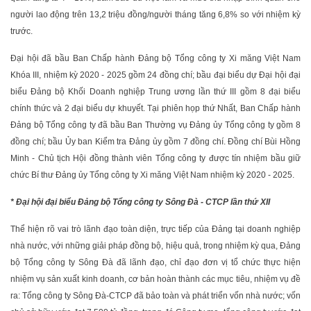
người lao động trên 13,2 triệu đồng/người tháng tăng 6,8% so với nhiệm kỳ
trước.
Đại hội đã bầu Ban Chấp hành Đảng bộ Tổng công ty Xi măng Việt Nam
Khóa III, nhiệm kỳ 2020 - 2025 gồm 24 đồng chí; bầu đại biểu dự Đại hội đại
biểu Đảng bộ Khối Doanh nghiệp Trung ương lần thứ III gồm 8 đại biểu
chính thức và 2 đại biểu dự khuyết. Tại phiên họp thứ Nhất, Ban Chấp hành
Đảng bộ Tổng công ty đã bầu Ban Thường vụ Đảng ủy Tổng công ty gồm 8
đồng chí; bầu Ủy ban Kiểm tra Đảng ủy gồm 7 đồng chí. Đồng chí Bùi Hồng
Minh - Chủ tịch Hội đồng thành viên Tổng công ty được tín nhiệm bầu giữ
chức Bí thư Đảng ủy Tổng công ty Xi măng Việt Nam nhiệm kỳ 2020 - 2025.
* Đại hội đại biểu Đảng bộ Tổng công ty Sông Đà - CTCP lần thứ XII
Thể hiện rõ vai trò lãnh đạo toàn diện, trực tiếp của Đảng tại doanh nghiệp
nhà nước, với những giải pháp đồng bộ, hiệu quả, trong nhiệm kỳ qua, Đảng
bộ Tổng công ty Sông Đà đã lãnh đạo, chỉ đạo đơn vị tổ chức thực hiện
nhiệm vụ sản xuất kinh doanh, cơ bản hoàn thành các mục tiêu, nhiệm vụ đề
ra: Tổng công ty Sông Đà-CTCP đã bảo toàn và phát triển vốn nhà nước; vốn