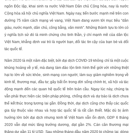
ngôn Độc lập, khai sinh ra nước Việt Nam Dân chủ Cộng hòa, nay là nước
Cộng hòa xã hội chủ nghĩa Việt Nam. Ngày nay, tiến bước mạnh mẽ trên con
đường 75 năm cách mạng vẻ vang, Việt Nam đang vươn tới mục tiêu “dân
giàu, nước mạnh, dân chủ, công bằng, văn minh”. Những thành tựu to lớn có
ý nghĩa lịch sử đó là minh chứng cho tinh thần, ý chí mạnh mẽ của dân tộc
Việt Nam, khẳng định vai trò là người bạn, đối tác tin cậy của bạn bè và đối
tác quốc tế.
Năm 2020 là một năm đặc biệt, bởi đại dịch COVID-19 không chỉ là một cuộc
khủng hoảng về y tế, mà đang làm đảo lộn tình hình thế giới với những thiệt
hại to lớn về sức khỏe, sinh mạng con người; làm suy giảm nghiêm trọng về
kinh tế, thương mại, đầu tư; gây bất ổn trong đời sống chính trị, xã hội và tác
động mạnh đến các quan hệ quốc tế trên toàn cầu. Ngay lúc này, chúng ta
vẫn phải thực hiện các biện pháp phòng, chống dịch và dự báo là dịch chưa
thể kết thúc trong tương lai gần. Đồng thời, đại dịch cũng cho thấy các quốc
gia tùy thuộc vào nhau và hợp tác quốc tế là rất cần thiết. Mặc dù bị ảnh
hưởng lớn bởi đại dịch nhưng kinh tế Việt Nam vẫn ổn định, GDP 6 tháng
2020 vẫn đạt mức tăng trưởng dương, đạt gần 2%. Cán cân thương mại
thặng dư gần 11 tỷ USD. Sau những tháng đầu năm 2020 bị chững lại, dòng