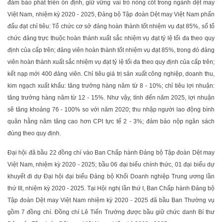
đảm bảo phát triển ổn định, giữ vững vai trò nòng cốt trong ngành dệt may
Việt Nam, nhiệm kỳ 2020 - 2025, Đảng bộ Tập đoàn Dệt may Việt Nam phấn
đấu đạt chỉ tiêu: Tổ chức cơ sở đảng hoàn thành tốt nhiệm vụ đạt 85%, số tổ
chức đảng trực thuộc hoàn thành xuất sắc nhiệm vụ đạt tỷ lệ tối đa theo quy
định của cấp trên; đảng viên hoàn thành tốt nhiệm vụ đạt 85%, trong đó đảng
viên hoàn thành xuất sắc nhiệm vụ đạt tỷ lệ tối đa theo quy định của cấp trên;
kết nạp mới 400 đảng viên. Chỉ tiêu giá trị sản xuất công nghiệp, doanh thu,
kim ngạch xuất khẩu: tăng trưởng hàng năm từ 8 - 10%; chỉ tiêu lợi nhuận:
tăng trưởng hàng năm từ 12 - 15%. Như vậy, tính đến năm 2025, lợi nhuận
sẽ tăng khoảng 76 - 100% so với năm 2020; thu nhập người lao động bình
quân hằng năm tăng cao hơn CPI tực tế 2 - 3%; đảm bảo nộp ngân sách
đúng theo quy định.
Đại hội đã bầu 22 đồng chí vào Ban Chấp hành Đảng bộ Tập đoàn Dệt may
Việt Nam, nhiệm kỳ 2020 - 2025; bầu 06 đại biểu chính thức, 01 đại biểu dự
khuyết đi dự Đại hội đại biểu Đảng bộ Khối Doanh nghiệp Trung ương lần
thứ III, nhiệm kỳ 2020 - 2025. Tại Hội nghị lần thứ I, Ban Chấp hành Đảng bộ
Tập đoàn Dệt may Việt Nam nhiệm kỳ 2020 - 2025 đã bầu Ban Thường vụ
gồm 7 đồng chí. Đồng chí Lê Tiến Trường được bầu giữ chức danh Bí thư