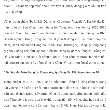
4%; doanh thu tăng trưởng 4-5%/năm; lợi nhuận trước thuế tăng trưởng bình
quân 9-10%/năm; nộp thuế nhà nước trên 3.200 tỷ đồng; giá trị đầu tư trên
3.400 tỷ đồng.
Với phương châm “Đoàn kết- Dân chủ- Kỷ cương- Phát triển”, Đại hội đã tiến
hành bầu cử Ban Chấp hành Đảng bộ Tổng công ty nhiệm kỳ 2020-2025
gồm 28 đồng chí; bầu Đoàn đại biểu dự Đại hội đại biểu Đảng bộ Khối
Doanh nghiệp Trung ương lần thứ III gồm 9 đồng chí. Tại phiên họp thứ
Nhất, Ban Chấp hành Đảng bộ đã bầu Ban Thường vụ Đảng ủy Tổng công
ty gồm 7 đồng chí; bầu Ủy ban Kiểm tra Đảng ủy gồm 5 đồng chí. Đồng chí
Hồ Văn Dũng- Chủ tịch Hội đồng quản trị Tổng công ty được tín nhiệm bầu
giữ chức Bí thư Đảng ủy Tổng công ty Sông Đà-CTCP nhiệm kỳ 2020-2025.
* Đại hội đại biểu Đảng bộ Tổng công ty Hàng Hải Việt Nam lần thứ VI
Trong nhiệm kỳ 2015 – 2020, Ban Chấp hành Đảng bộ Tổng công ty Hàng
hải Việt Nam đã tiếp tục đổi mới phương thức lãnh đạo, nâng cao sức chiến
đấu của tổ chức Đảng, xây dựng Đảng bộ trong sạch, vững mạnh; phấn đấu
đưa Tổng công ty vượt qua khó khăn, phát triển bền vững, phát huy vai trò là
doanh nghiệp nòng cốt của ngành hàng hải Việt Nam; tiếp tục đẩy mạnh tái