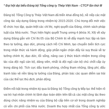
* Đại hội đại biểu Đảng bộ Tổng công ty Thép Việt Nam - CTCP lần thứ III
Đảng bộ Tổng Công ty Thép Việt Nam đã triển khai đồng bộ, nề nếp các mặt
công tác xây dựng Đảng trong nhiệm kỳ 2015-2020. Chú trọng đổi mới việc
tổ chức học tập, quán triệt các chỉ thị, nghị quyết của Đảng, chính sách pháp
luật của Nhà nước. Thực hiện Nghị quyết Trung ương 4 (khóa XI, XII) về xây
dựng Đảng gắn với Chỉ thị 05 của Bộ Chính trị về đẩy mạnh học tập và làm
theo tư tưởng, đạo đức, phong cách Hồ Chí Minh, tạo chuyển biến tích cực
trong nhận thức và hành động, góp phần ngăn chặn đẩy lùi suy thoái về tư
tưởng chính trị, đạo đức, lối sống, nâng cao ý thức trách nhiệm trong công
tác của đội ngũ cán bộ, đảng viên, nhất là đội ngũ cán bộ chủ chốt cấp ủy
trong đảng bộ. Tích cực đấu tranh phòng, chống tham nhũng, lãng phí, đấu
tranh bảo vệ nền tảng tư tưởng của Đảng, phản bác các quan điểm sai trái
của các thế lực thù địch, phản động.
Điểm nổi bật trong nhiệm kỳ qua là Đảng bộ Tổng công ty tiếp tục thể hiện rõ
vai trò hạt nhân chính trị lãnh đạo toàn diện trên tất cả các mặt công tác theo
đúng chức năng nhiệm vụ của Đảng bộ cấp trên cơ sở trong doanh nghiệp
có vốn chi phối của Nhà nước. Doanh thu hợp nhất của Tổng công ty ước