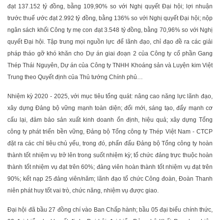
đạt 137.152 tỷ đồng, bằng 109,90% so với Nghị quyết Đại hội; lợi nhuận
trước thuế ước đạt 2.992 tỷ đồng, bằng 136% so với Nghị quyết Đại hội; nộp
ngân sách khối Công ty mẹ con đạt 3.548 tỷ đồng, bằng 70,96% so với Nghị
quyết Đại hội. Tập trung mọi nguồn lực để lãnh đạo, chỉ đạo đề ra các giải
pháp tháo gỡ khó khăn cho Dự án giai đoạn 2 của Công ty cổ phần Gang
Thép Thái Nguyên, Dự án của Công ty TNHH Khoáng sản và Luyện kim Việt
Trung theo Quyết định của Thủ tướng Chính phủ…
Nhiệm kỳ 2020 - 2025, với mục tiêu tổng quát: nâng cao năng lực lãnh đạo,
xây dựng Đảng bộ vững mạnh toàn diện; đổi mới, sáng tạo, đẩy mạnh cơ
cấu lại, đảm bảo sản xuất kinh doanh ổn định, hiệu quả; xây dựng Tổng
công ty phát triển bền vững, Đảng bộ Tổng công ty Thép Việt Nam - CTCP
đặt ra các chỉ tiêu chủ yếu, trong đó, phấn đấu Đảng bộ Tổng công ty hoàn
thành tốt nhiệm vụ trở lên trong suốt nhiệm kỳ; tổ chức đảng trực thuộc hoàn
thành tốt nhiệm vụ đạt trên 60%; đảng viên hoàn thành tốt nhiệm vụ đạt trên
90%; kết nạp 25 đảng viên/năm; lãnh đạo tổ chức Công đoàn, Đoàn Thanh
niên phát huy tốt vai trò, chức năng, nhiệm vụ được giao.
Đại hội đã bầu 27 đồng chí vào Ban Chấp hành; bầu 05 đại biểu chính thức,