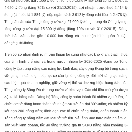
chủ sở hữu ước đạt 7.500 tỷ đồng, trong đó Công ty mẹ- tổng công ty ước đạt
4.620 tỷ đồng (tăng 75% so với 31/12/2015). Lợi nhuận trước thuế 2.414 tỷ
đồng (chỉ tiêu là 1.884 tỷ); nộp ngân sách 3.912 tỷ đồng (chỉ tiêu là 2.478 tỷ).
Tổng tài sản của Tổng công ty ước đạt 27.000 tỷ đồng, trong đó Công ty mẹ-
tổng công ty ước đạt 15.300 tỷ đồng (tăng 19% so với 31/12/2015). Đồng
thời bảo đảm cho gần 10.000 lao động có thu nhập bình quân 9 triệu
đồng/người/tháng.
Trên cơ sở nhận định rõ những thuận lợi cũng như các khó khăn, thách thức
của tình hình thế giới và trong nước, nhiệm kỳ 2020-2025 Đảng bộ Tổng
công ty tập trung nâng cao năng lực lãnh đạo, xây dựng Đảng bộ trong sạch,
vững mạnh toàn diện; tiếp tục cơ cấu lại tổng công ty, đổi mới sáng tạo, nâng
cao hiệu quả doanh nghiệp; giữ vững vị thế và thương hiệu hàng đầu của
Tổng công ty Sông Đà ở trong nước và khu vực. Các chỉ tiêu chủ yếu được
đặt ra là, hằng năm Đảng bộ Tổng công ty hoàn thành tốt nhiệm vụ trở lên; tổ
chức cơ sở đảng hoàn thành tốt nhiệm vụ trở lên đạt 80%/năm; cả nhiệm kỳ
kết nạp 200 đảng viên; lãnh đạo các tổ chức công đoàn, đoàn thanh niên
Tổng công ty hằng năm đạt loại tốt trở lên. Về lãnh đạo thực hiện nhiệm vụ
sản xuất kinh doanh, tốc độ tăng trưởng giá trị SXKD hằng năm khoảng 3-