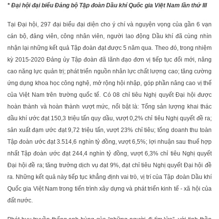
* Đại hội đại biểu Đảng bộ Tập đoàn Dầu khí Quốc gia Việt Nam lần thứ III
Tại Đại hội, 297 đại biểu đại diện cho ý chí và nguyện vọng của gần 6 vạn
cán bộ, đảng viên, công nhân viên, người lao động Dầu khí đã cùng nhìn
nhận lại những kết quả Tập đoàn đạt được 5 năm qua. Theo đó, trong nhiệm
kỳ 2015-2020 Đảng ủy Tập đoàn đã lãnh đạo đơn vị tiếp tục đổi mới, nâng
cao năng lực quản trị; phát triển nguồn nhân lực chất lượng cao; tăng cường
ứng dụng khoa học công nghệ, mở rộng hội nhập, góp phần nâng cao vị thế
của Việt Nam trên trường quốc tế. Có 08 chỉ tiêu Nghị quyết Đại hội được
hoàn thành và hoàn thành vượt mức, nổi bật là: Tổng sản lượng khai thác
dầu khí ước đạt 150,3 triệu tấn quy dầu, vượt 0,2% chỉ tiêu Nghị quyết đề ra;
sản xuất đạm ước đạt 9,72 triệu tấn, vượt 23% chỉ tiêu; tổng doanh thu toàn
Tập đoàn ước đạt 3.514,6 nghìn tỷ đồng, vượt 6,5%; lợi nhuận sau thuế hợp
nhất Tập đoàn ước đạt 244,4 nghìn tỷ đồng, vượt 6,3% chỉ tiêu Nghị quyết
Đại hội đề ra; tăng trưởng dịch vụ đạt 9%, đạt chỉ tiêu Nghị quyết Đại hội đề
ra. Những kết quả này tiếp tục khẳng định vai trò, vị trí của Tập đoàn Dầu khí
Quốc gia Việt Nam trong tiến trình xây dựng và phát triển kinh tế - xã hội của
đất nước.