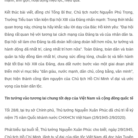
mạnh, tinh gọn, hoạt động hiệu lực, hiệu quả.
Kết thúc bài viết, đồng chí Tổng Bí thư, Chủ tịch nước Nguyễn Phú Trọng,
Trưởng Tiểu ban Văn kiện Đại hội XIII của Đảng nhấn mạnh: Trong thời khắc
quan trọng này, chúng ta hãy khắc sâu lời dạy của Bác Hồ kính yêu: "Đại hội
Đảng rất quan hệ với tương lai cách mạng của Đảng ta và của nhân dân ta.
Đại hội sẽ làm cho Đảng ta đã đoàn kết càng đoàn kết hơn nữa, tư tưởng và
hành động đã nhất trí, càng nhất trí hơn nữa". Toàn Đảng, toàn dân và toàn
quân ta hãy đồng tâm nhất trí, chung sức đồng lòng, chuẩn bị và tiến hành
thật tốt Đại hội XIII của Đảng, đưa đất nước bước vào một giai đoạn phát
triển mới vì mục tiêu "dân giàu, nước mạnh, dân chủ, công bằng, văn minh",
thực hiện thành công tâm nguyện của Chủ tịch Hồ Chí Minh vĩ đại và ước
vọng của toàn dân tộc.
Tin tưởng vào tương lai chung tốt đẹp của Việt Nam và cộng đồng quốc tế
Tối 28/8, tại trụ sở Chính phủ, Thủ tướng Nguyễn Xuân Phúc đã chủ trì lễ kỷ
niệm 75 năm Quốc khánh nước CHXHCN Việt Nam (2/9/1945-2/9/2020).
Phát biểu tại buổi lễ, Thủ tướng Nguyễn Xuân Phúc cho biết, ngày 2/9/1945,
Chủ tịch Hồ Chí Minh, lãnh tụ vĩ đại của dân tộc Việt Nam đã đọc bản Tuyên