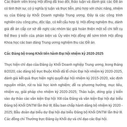
Các thành viên trong Hội đồng đã trao đổi, thảo luận và đánh giá: các Đề án
có tính thời sự, có ý nghĩa lý luận và thực tiễn, phù hợp với chức năng, nhiệm
vụ của Đảng ủy Khối Doanh nghiệp Trung ương. Đây là các công trình
nghiên cứu công phu, độc lập, có kết cấu hợp lý. Hội đồng nghiệm thu, đánh
giá đề án cấp cơ sở đề nghị các nhóm tác giả hoàn thiện một số chi tiết cụ
thể theo ý kiến của phản biện và Ủy viên Hội đồng để sớm trình Hội đồng
Khoa học các ban đảng Trung ương nghiệm thu các Đề án.
Các Đảng bộ trong Khối tiến hành Đại hội nhiệm kỳ 2020-2025
Thực hiện chỉ đạo của Đảng ủy Khối Doanh nghiệp Trung ương, trong tháng
8/2020, các đảng bộ trực thuộc Khối đã tổ chức Đại hội nhiệm kỳ 2020-2025,
đánh giá kết quả thực hiện nghị quyết đại hội nhiệm kỳ 2015-2020, xác định
nguyên nhân, rút ra bài học kinh nghiệm; đề ra phương hướng, mục tiêu,
nhiệm vụ, giải pháp cho nhiệm kỳ 2020-2025; Thảo luận, đóng góp ý kiến
vào dự thảo các văn kiện Đại hội XIII của Đảng và văn kiện Đại hội đại biểu
Đảng bộ Khối DNTW lần thứ III; Bầu ban chấp hành đảng bộ nhiệm kỳ 2020 -
2025; Bầu đoàn đại biểu dự Đại hội đại biểu Đảng bộ Khối DNTW lần thứ III.
Các đồng chí Thường trực Đảng ủy Khối dự và chỉ đạo các Đại hội.