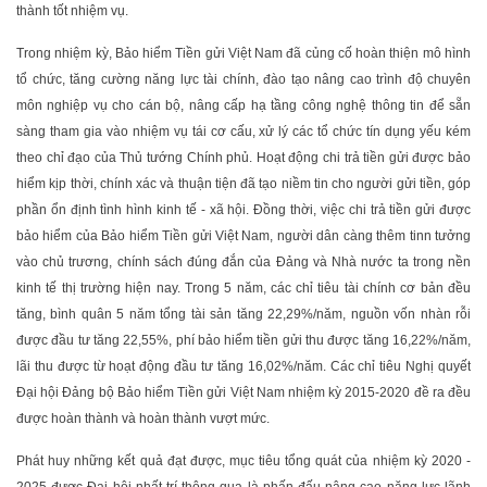
thành tốt nhiệm vụ.
Trong nhiệm kỳ, Bảo hiểm Tiền gửi Việt Nam đã củng cố hoàn thiện mô hình
tổ chức, tăng cường năng lực tài chính, đào tạo nâng cao trình độ chuyên
môn nghiệp vụ cho cán bộ, nâng cấp hạ tầng công nghệ thông tin để sẵn
sàng tham gia vào nhiệm vụ tái cơ cấu, xử lý các tổ chức tín dụng yếu kém
theo chỉ đạo của Thủ tướng Chính phủ. Hoạt động chi trả tiền gửi được bảo
hiểm kịp thời, chính xác và thuận tiện đã tạo niềm tin cho người gửi tiền, góp
phần ổn định tình hình kinh tế - xã hội. Đồng thời, việc chi trả tiền gửi được
bảo hiểm của Bảo hiểm Tiền gửi Việt Nam, người dân càng thêm tinn tưởng
vào chủ trương, chính sách đúng đắn của Đảng và Nhà nước ta trong nền
kinh tế thị trường hiện nay. Trong 5 năm, các chỉ tiêu tài chính cơ bản đều
tăng, bình quân 5 năm tổng tài sản tăng 22,29%/năm, nguồn vốn nhàn rỗi
được đầu tư tăng 22,55%, phí bảo hiểm tiền gửi thu được tăng 16,22%/năm,
lãi thu được từ hoạt động đầu tư tăng 16,02%/năm. Các chỉ tiêu Nghị quyết
Đại hội Đảng bộ Bảo hiểm Tiền gửi Việt Nam nhiệm kỳ 2015-2020 đề ra đều
được hoàn thành và hoàn thành vượt mức.
Phát huy những kết quả đạt được, mục tiêu tổng quát của nhiệm kỳ 2020 -