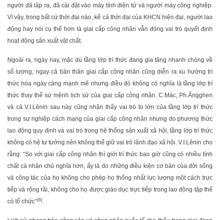
người đã lập ra, đã cài đặt vào máy tính điện tử và người máy công nghiệp.
Vì vậy, trong bất cứ thời đại nào, kể cả thời đại của KHCN hiện đại, người lao
động hay nói cụ thể hơn là giai cấp công nhân vẫn đóng vai trò quyết định
hoạt động sản xuất vật chất.
Ngoài ra, ngày nay, mặc dù tầng lớp trí thức đang gia tăng nhanh chóng về
số lượng, ngay cả bản thân giai cấp công nhân cũng diễn ra xu hướng trí
thức hóa ngày càng mạnh mẽ nhưng điều đó không có nghĩa là tầng lớp trí
thức thay thế sứ mệnh lịch sử của giai cấp công nhân. C.Mác, Ph.Ăngghen
và cả V.I.Lênin sau này cũng nhận thấy vai trò to lớn của tầng lớp trí thức
trong sự nghiệp cách mạng của giai cấp công nhân nhưng do phương thức
lao động quy định và vai trò trong hệ thống sản xuất xã hội, tầng lớp trí thức
không có hệ tư tưởng nên không thể giữ vai trò lãnh đạo xã hội. V.I.Lênin cho
rằng: “So với giai cấp công nhân thì giới trí thức bao giờ cũng có nhiều tính
chất cá nhân chủ nghĩa hơn, ấy là do những điều kiện cơ bản của đời sống
và công tác của họ không cho phép họ thống nhất lực lượng một cách trực
tiếp và rộng rãi, không cho họ được giáo dục trực tiếp trong lao động tập thể
(6)
có tổ chức”
.