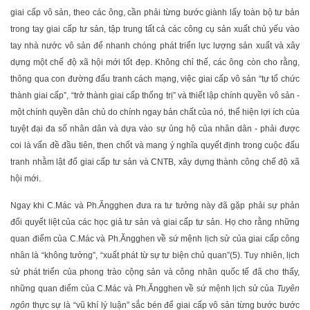
giai cấp vô sản, theo các ông, cần phải từng bước giành lấy toàn bộ tư bản
trong tay giai cấp tư sản, tập trung tất cả các công cụ sản xuất chủ yếu vào
tay nhà nước vô sản để nhanh chóng phát triển lực lượng sản xuất và xây
dựng một chế độ xã hội mới tốt đẹp. Không chỉ thế, các ông còn cho rằng,
thông qua con đường đấu tranh cách mạng, việc giai cấp vô sản “tự tổ chức
thành giai cấp”, “trở thành giai cấp thống trị” và thiết lập chính quyền vô sản -
một chính quyền dân chủ do chính ngay bản chất của nó, thể hiện lợi ích của
tuyệt đại đa số nhân dân và dựa vào sự ủng hộ của nhân dân - phải được
coi là vấn đề đầu tiên, then chốt và mang ý nghĩa quyết định trong cuộc đấu
tranh nhằm lật đổ giai cấp tư sản và CNTB, xây dựng thành công chế độ xã
hội mới.
Ngay khi C.Mác và Ph.Ăngghen đưa ra tư tưởng này đã gặp phải sự phản
đối quyết liệt của các học giả tư sản và giai cấp tư sản. Họ cho rằng những
quan điểm của C.Mác và Ph.Ăngghen về sứ mệnh lịch sử của giai cấp công
nhân là “không tưởng”, “xuất phát từ sự tư biện chủ quan”(5). Tuy nhiên, lịch
sử phát triển của phong trào cộng sản và công nhân quốc tế đã cho thấy,
những quan điểm của C.Mác và Ph.Ăngghen về sứ mệnh lịch sử của
Tuyên
ngôn
thực sự là “vũ khí lý luận” sắc bén để giai cấp vô sản từng bước bước