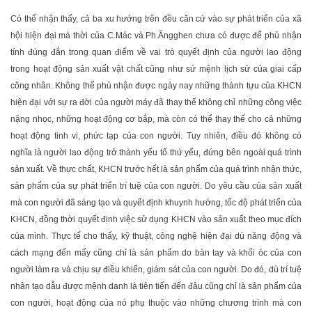
Có thể nhận thấy, cả ba xu hướng trên đều căn cứ vào sự phát triển của xã
hội hiện đại mà thời của C.Mác và Ph.Ăngghen chưa có được để phủ nhận
tính đúng đắn trong quan điểm về vai trò quyết định của người lao động
trong hoạt động sản xuất vật chất cũng như sứ mệnh lịch sử của giai cấp
công nhân. Không thể phủ nhận được ngày nay những thành tựu của KHCN
hiện đại với sự ra đời của người máy đã thay thế không chỉ những công việc
nặng nhọc, những hoạt động cơ bắp, mà còn có thể thay thế cho cả những
hoạt động tinh vi, phức tạp của con người. Tuy nhiên, điều đó không có
nghĩa là người lao động trở thành yếu tố thứ yếu, đứng bên ngoài quá trình
sản xuất. Về thực chất, KHCN trước hết là sản phẩm của quá trình nhận thức,
sản phẩm của sự phát triển trí tuệ của con người. Do yêu cầu của sản xuất
mà con người đã sáng tạo và quyết định khuynh hướng, tốc độ phát triển của
KHCN, đồng thời quyết định việc sử dụng KHCN vào sản xuất theo mục đích
của mình. Thực tế cho thấy, kỹ thuật, công nghệ hiện đại dù năng động và
cách mạng đến mấy cũng chỉ là sản phẩm do bàn tay và khối óc của con
người làm ra và chịu sự điều khiển, giám sát của con người. Do đó, dù trí tuệ
nhân tạo dẫu được mệnh danh là tiên tiến đến đâu cũng chỉ là sản phẩm của
con người, hoạt động của nó phụ thuộc vào những chương trình mà con