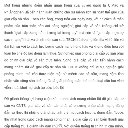
Một trong những điểm nhấn quan trong của
Tuyên ngôn
là C.Mác và
Ph.Ăngghen đã tiến hành luận chứng cho sứ mệnh lịch sử toàn thế giới của
giai cấp vô sản. Theo các ông, trong thời đại ngày nay, với tư cách là “sản
phẩm của bản thân nền đại công nghiệp”, giai cấp vô sản không chỉ trở
thành “giai cấp đang nắm tương lai trong tay”, mà còn là “giai cấp thực sự
cách mạng” nhất và chính nền sản xuất TBCN đã đưa họ lên địa vị đó, lên vũ
đài lịch sử với tư cách lực lượng cách mạng hùng hậu và không điều hòa với
toàn bộ chế độ lao động làm thuê. Sự nghiệp giải phóng giai cấp vô sản phải
do chính giai cấp vô sản thực hiện. Song, giai cấp vô sản tiến hành cách
mạng nhằm lật đổ giai cấp tư sản và CNTB không chỉ vì sự nghiệp giải
phóng mình, mà còn thực hiện một sứ mệnh cao cả nữa, mang đậm tính
nhân văn cộng sản chủ nghĩa là giải phóng toàn thể nhân loại cần lao vĩnh
viễn thoát khỏi mọi ách áp bức, bóc lột.
Để giành thắng lợi trong cuộc đấu tranh cách mạng nhằm lật đổ giai cấp tư
sản và CNTB, giai cấp vô sản cần phải có phương pháp cách mạng đúng
đắn và thực thi những giải pháp tình thế một cách hợp lý, đúng đắn, “bước
thứ nhất trong cuộc cách mạng công nhân là giai cấp vô sản biến thành giai
(4)
cấp thống trị, là giành lấy dân chủ”
. Với quyền thống trị chính trị của mình,