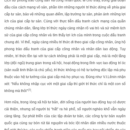
Lịch sử phong trào cộng sản và công nhân quốc tế cho thấy, trong giai đoạn
đầu của cách mạng vô sản, phần lớn những người trí thức đứng về phía giai
cấp tư sản, bảo vệ những quan điểm, lập trường tư sản, phản ánh những lợi
ích của giai cấp tư sản. Cùng với thực tiễn đấu tranh cách mạng của quần
chúng nhân dân, tầng lớp trí thức ngày càng nhận rõ vai trò và sứ mệnh lịch
sử của giai cấp công nhân và tìm thấy lợi ích của mình trong cuộc đấu tranh
chung đó. Vì thế, ngày càng nhiều trí thức đi theo giai cấp công nhân, ủng hộ
phong trào đấu tranh của giai cấp công nhân và nhân dân lao động. Tuy
nhiên, trí thức tồn tại với tư cách không phải là một giai cấp, mà là một tầng
lớp (đội ngũ) trung gian trong xã hội, hoạt động trong lĩnh vực lao động trí óc
(sản xuất tinh thần là chủ yếu), trí thức không có hệ tư tưởng độc lập mà phụ
thuộc vào hệ tư tưởng của giai cấp mà họ phục vụ. Đúng như V.I.Lênin nhận
xét: “Nếu không nhập cục với một giai cấp thì giới trí thức chỉ là một con số
(7)
không mà thôi”
.
Hơn nữa, trong lòng xã hội tư bản, đời sống của người lao động tuy có được
cải thiện, nhưng số người bị “hất” ra hè phố, số người nghèo khổ vẫn ngày
càng tăng. Sự phát triển của các tập đoàn tư bản, các công ty tư bản xuyên
quốc gia cùng sự bòn rút tài nguyên và bóc lột nhân dân nhiều nước thuộc