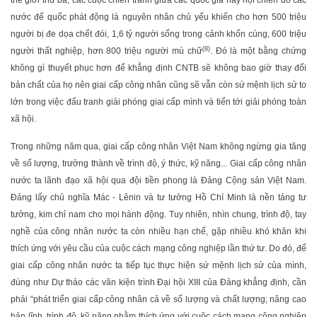
thế giới thứ ba; các cuộc chiến tranh giữa các quốc gia hay nội chiến do các
nước đế quốc phát động là nguyên nhân chủ yếu khiến cho hơn 500 triệu
người bị đe dọa chết đói, 1,6 tỷ người sống trong cảnh khốn cùng, 600 triệu
(8)
người thất nghiệp, hơn 800 triệu người mù chữ
. Đó là một bằng chứng
không gì thuyết phục hơn để khẳng định CNTB sẽ không bao giờ thay đổi
bản chất của họ nên giai cấp công nhân cũng sẽ vẫn còn sứ mệnh lịch sử to
lớn trong việc đấu tranh giải phóng giai cấp mình và tiến tới giải phóng toàn
xã hội.
Trong những năm qua, giai cấp công nhân Việt Nam không ngừng gia tăng
về số lượng, trưởng thành về trình độ, ý thức, kỹ năng... Giai cấp công nhân
nước ta lãnh đạo xã hội qua đội tiền phong là Đảng Cộng sản Việt Nam.
Đảng lấy chủ nghĩa Mác - Lênin và tư tưởng Hồ Chí Minh là nền tảng tư
tưởng, kim chỉ nam cho mọi hành động. Tuy nhiên, nhìn chung, trình độ, tay
nghề của công nhân nước ta còn nhiều hạn chế, gặp nhiều khó khăn khi
thích ứng với yêu cầu của cuộc cách mạng công nghiệp lần thứ tư. Do đó, để
giai cấp công nhân nước ta tiếp tục thực hiện sứ mệnh lịch sử của mình,
đúng như Dự thảo các văn kiện trình Đại hội XIII của Đảng khẳng định, cần
phải “phát triển giai cấp công nhân cả về số lượng và chất lượng; nâng cao
bản lĩnh, trình độ, kỹ năng nhằm thích ứng với cuộc cách mạng công nghiệp