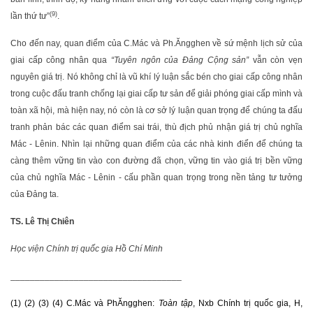
(9)
lần thứ tư”
.
Cho đến nay, quan điểm của C.Mác và Ph.Ăngghen về sứ mệnh lịch sử của
giai cấp công nhân qua
“Tuyên ngôn của Đảng Cộng sản”
vẫn còn vẹn
nguyên giá trị. Nó không chỉ là vũ khí lý luận sắc bén cho giai cấp công nhân
trong cuộc đấu tranh chống lại giai cấp tư sản để giải phóng giai cấp mình và
toàn xã hội, mà hiện nay, nó còn là cơ sở lý luận quan trọng để chúng ta đấu
tranh phản bác các quan điểm sai trái, thù địch phủ nhận giá trị chủ nghĩa
Mác - Lênin. Nhìn lại những quan điểm của các nhà kinh điển để chúng ta
càng thêm vững tin vào con đường đã chọn, vững tin vào giá trị bền vững
của chủ nghĩa Mác - Lênin - cấu phần quan trọng trong nền tảng tư tưởng
của Đảng ta.
TS. Lê Thị Chiên
Học viện Chính trị quốc gia Hồ Chí Minh
___________________________________
(1) (2) (3) (4) C.Mác và PhĂngghen:
Toàn tập
, Nxb Chính trị quốc gia, H,