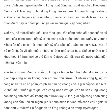
quyết định của người lao động trong hoạt động sản xuất vật chất. Theo quan
điểm của C.Mác, người lao động trong nền sản xuất tư bản chủ nghĩa không
ai khác chính là giai cấp công nhân, giai cấp vô sản nên mục đích sâu xa của
quan điểm này là nhằm phủ nhận vai trò của giai cấp công nhân.
Thứ hai
, có một số luận điệu cho rằng, giai cấp công nhân đã hoàn thành sứ
mệnh của mình trong thời kỳ cách mạng giải phóng dân tộc. Ngày nay, trong
điều kiện hòa bình, hội nhập, thời kỳ của các cuộc cách mạng KHCN, vai trò
đó phải thuộc về đội ngũ trí thức, những nhà khoa học. Chỉ có những nhà
khoa học, trí thức mới có thể làm chủ được xã hội, đưa đất nước phát triển
hiện đại, văn minh.
Thứ ba,
có quan điểm cho rằng, trong xã hội tư bản hiện đại, đời sống của
giai cấp công nhân không còn cơ cực như trước. Ở nhiều công ty, người
công nhân đã có cổ phần, cổ phiếu nên họ không còn là giai cấp vô sản nữa.
Vì thế, mẫu thuẫn giữa giai cấp công nhân với giai cấp tư sản cũng không
còn mang tính chất đối kháng như trước đây. Vì thế, giai cấp công nhân cũng
không còn cần đến sứ mệnh lịch sử của mình là “đào mồ chôn chủ nghĩa tư
bản” như C.Mác và Ph.Ăngghen đã từng khẳng định trong
Tuyên ngôn
.