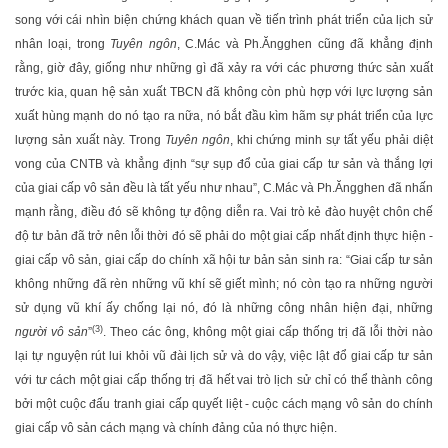
song với cái nhìn biện chứng khách quan về tiến trình phát triển của lịch sử
nhân loại, trong
Tuyên ngôn
, C.Mác và Ph.Ăngghen cũng đã khẳng định
rằng, giờ đây, giống như những gì đã xảy ra với các phương thức sản xuất
trước kia, quan hệ sản xuất TBCN đã không còn phù hợp với lực lượng sản
xuất hùng mạnh do nó tạo ra nữa, nó bắt đầu kìm hãm sự phát triển của lực
lượng sản xuất này. Trong
Tuyên ngôn
, khi chứng minh sự tất yếu phải diệt
vong của CNTB và khẳng định “sự sụp đổ của giai cấp tư sản và thắng lợi
của giai cấp vô sản đều là tất yếu như nhau”, C.Mác và Ph.Ăngghen đã nhấn
mạnh rằng, điều đó sẽ không tự động diễn ra. Vai trò kẻ đào huyệt chôn chế
độ tư bản đã trở nên lỗi thời đó sẽ phải do một giai cấp nhất định thực hiện -
giai cấp vô sản, giai cấp do chính xã hội tư bản sản sinh ra: “Giai cấp tư sản
không những đã rèn những vũ khí sẽ giết mình; nó còn tạo ra những người
sử dụng vũ khí ấy chống lại nó, đó là những công nhân hiện đại, những
(3)
người vô sản
”
. Theo các ông, không một giai cấp thống trị đã lỗi thời nào
lại tự nguyện rút lui khỏi vũ đài lịch sử và do vậy, việc lật đổ giai cấp tư sản
với tư cách một giai cấp thống trị đã hết vai trò lịch sử chỉ có thể thành công
bởi một cuộc đấu tranh giai cấp quyết liệt - cuộc cách mạng vô sản do chính
giai cấp vô sản cách mạng và chính đảng của nó thực hiện.