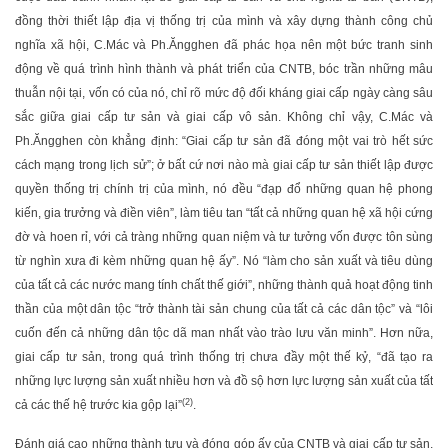
đồng thời thiết lập địa vị thống trị của mình và xây dựng thành công chủ
nghĩa xã hội, C.Mác và Ph.Ăngghen đã phác họa nên một bức tranh sinh
động về quá trình hình thành và phát triển của CNTB, bóc trần những mâu
thuẫn nội tại, vốn có của nó, chỉ rõ mức độ đối kháng giai cấp ngày càng sâu
sắc giữa giai cấp tư sản và giai cấp vô sản. Không chỉ vậy, C.Mác và
Ph.Ăngghen còn khẳng định: “Giai cấp tư sản đã đóng một vai trò hết sức
cách mạng trong lịch sử”; ở bất cứ nơi nào mà giai cấp tư sản thiết lập được
quyền thống trị chính trị của mình, nó đều “đạp đổ những quan hệ phong
kiến, gia trưởng và điền viên”, làm tiêu tan “tất cả những quan hệ xã hội cứng
đờ và hoen rỉ, với cả tràng những quan niệm và tư tưởng vốn được tôn sùng
từ nghìn xưa đi kèm những quan hệ ấy”. Nó “làm cho sản xuất và tiêu dùng
của tất cả các nước mang tính chất thế giới”, những thành quả hoạt động tinh
thần của một dân tộc “trở thành tài sản chung của tất cả các dân tộc” và “lôi
cuốn đến cả những dân tộc dã man nhất vào trào lưu văn minh”. Hơn nữa,
giai cấp tư sản, trong quá trình thống trị chưa đầy một thế kỷ, “đã tạo ra
những lực lượng sản xuất nhiều hơn và đồ sộ hơn lực lượng sản xuất của tất
(2)
cả các thế hệ trước kia gộp lại”
.
Đánh giá cao những thành tựu và đóng góp ấy của CNTB và giai cấp tư sản,