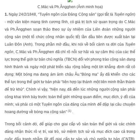
C.Mác và Ph.Ăngghen (Ảnh minh họa)
1.
Ngày 24/2/1848, “Tuyên ngôn của Đảng Cộng sản” (gọi tắt là
Tuyên ngôn
)
- một văn kiện mang tính cương lĩnh, có giá trị lịch sử quan trọng do C.Mác
và Ph.Ăngghen soạn thảo theo sự ủy nhiệm của Liên đoàn những người
cộng sản (một tổ chức công nhân quốc tế) lần đầu tiên được xuất bản tại
Luân Đôn (Anh). Trong phần mở đầu, khi nói về bối cảnh ra đời của
Tuyên
ngôn
, C.Mác và Ph.Ăngghen đã chỉ rõ nỗi sợ hãi và sự căm thù của các thế
lực trong thế giới tư bản chủ nghĩa (TBCN) đối với phong trào cộng sản đang
hình thành và ngày một phát triển sâu rộng bằng một lời khẳng định rất cô
đọng: Một bóng ma đang ám ảnh châu Âu.
“Bóng ma” ấy đã khiến cho các
thế lực trong thế giới tư bản phải “liên hợp lại thành một liên minh thần thánh
để trừ khử”. Chính vì vậy, “hiện nay, đã đến lúc những người cộng sản phải
công khai trình bày trước toàn thế giới những quan điểm, mục đích, ý đồ của
mình; và phải có một Tuyên ngôn của đảng của mình để đập lại câu chuyện
(1)
hoang đường về bóng ma cộng sản”
.
Trong bối cảnh đó, để giúp cho giai cấp vô sản toàn thế giới và các chính
đảng nhận thức rõ vị trí, vai trò, sứ mệnh lịch sử và mục đích cao cả trong
cuộc đấu tranh nhằm lật đổ giai cấp tư sản và chủ nghĩa tư bản (CNTB),