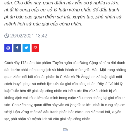
sản. Cho đến nay, quan điểm này vẫn có ý nghĩa to lớn,
nhất là cung cấp cơ sở lý luận vững chắc để đấu tranh
phản bác các quan điểm sai trái, xuyên tạc, phủ nhận sứ
mệnh lịch sử của giai cấp công nhân.
26/02/2021 13:42
Cách đây 173 năm, tác phẩm “Tuyên ngôn của Đảng Cộng sản” ra đời đánh
dấu bước phát triển trong lịch sử hình thành chủ nghĩa Mác. Một trong những
quan điểm nổi bật của tác phẩm là C.Mác và Ph.Ăngghen đã luận giải một
cách thuyết phục sứ mệnh lịch sử của giai cấp công nhân. Đây là “vũ khí lý
luận” sắc bén để giai cấp công nhân có thể bước lên vũ đài chính trị và
khẳng định vai trò to lớn của mình trong cuộc đấu tranh chống lại giai cấp tư
sản. Cho đến nay, quan điểm này vẫn có ý nghĩa to lớn, nhất là cung cấp cơ
sở lý luận vững chắc để đấu tranh phản bác các quan điểm sai trái, xuyên
tạc, phủ nhận sứ mệnh lịch sử của giai cấp công nhân.