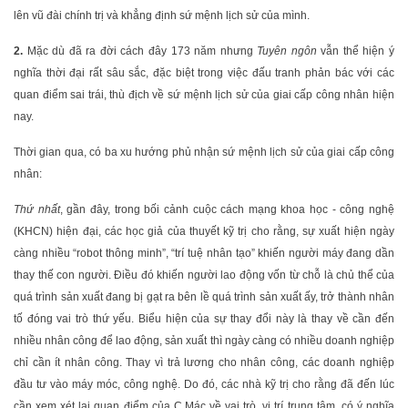
lên vũ đài chính trị và khẳng định sứ mệnh lịch sử của mình.
2.
Mặc dù đã ra đời cách đây 173 năm nhưng
Tuyên ngôn
vẫn thể hiện ý
nghĩa thời đại rất sâu sắc, đặc biệt trong việc đấu tranh phản bác với các
quan điểm sai trái, thù địch về sứ mệnh lịch sử của giai cấp công nhân hiện
nay.
Thời gian qua, có ba xu hướng phủ nhận sứ mệnh lịch sử của giai cấp công
nhân:
Thứ nhất
, gần đây, trong bối cảnh cuộc cách mạng khoa học - công nghệ
(KHCN) hiện đại, các học giả của thuyết kỹ trị cho rằng, sự xuất hiện ngày
càng nhiều “robot thông minh”, “trí tuệ nhân tạo” khiến người máy đang dần
thay thế con người. Điều đó khiến người lao động vốn từ chỗ là chủ thể của
quá trình sản xuất đang bị gạt ra bên lề quá trình sản xuất ấy, trở thành nhân
tố đóng vai trò thứ yếu. Biểu hiện của sự thay đổi này là thay về cần đến
nhiều nhân công để lao động, sản xuất thì ngày càng có nhiều doanh nghiệp
chỉ cần ít nhân công. Thay vì trả lương cho nhân công, các doanh nghiệp
đầu tư vào máy móc, công nghệ. Do đó, các nhà kỹ trị cho rằng đã đến lúc
cần xem xét lại quan điểm của C.Mác về vai trò, vị trí trung tâm, có ý nghĩa