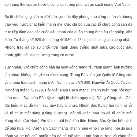
sự thắng thế của xu hướng cộng sản trong phong trào cách mạng Việt Nam.
Ba tổ chức cộng sản ra đời tiếp tục thúc đẩy phong trào công nhân và phong
trào yêu nước phát triển mạnh mẽ. Các chi bộ của các tổ chức cộng sản đã
trực tiếp lãnh đạo các cuộc đấu tranh của quần chúng ở nhiều xí nghiệp, đồn
điền. Từ tháng 4/1929 đến tháng 4/1930 có 43 cuộc bãi công của công nhân.
Phong trào đã có sự phối hợp hành động thống nhất giữa các cuộc đấu
tranh, giữa các địa phương trong cả nước.
Tuy nhiên, 3 tổ chức cộng sản lại hoạt động riêng rẽ, tranh giành ảnh hưởng
lẫn nhau, không có lợi cho cách mạng. Trong Báo cáo gửi Quốc tế Cộng sản
về phong trào cách mạng ở An Nam, ngày 5/3/1930, Nguyễn Ái Quốc đã viết:
“Khoảng tháng 5/1929, Hội Việt Nam Cách mạng Thanh niên họp hội nghị
toàn quốc. Đại biểu Bắc Kỳ đề nghị tổ chức ngay một Đảng Cộng sản. Các
đại biểu khác đề nghị sau này hãy tổ chức. Nhóm Bắc Kỳ bỏ hội nghị ra về
và tổ chức một đảng (Đông Dương). Một số khác, sau đó đã tổ chức một
đảng khác (An Nam). Đó là mối bất hoà đầu tiên. Nhóm Bắc Kỳ tìm hết cách
để phá hoại Hội Việt Nam Cách mạng Thanh niên vì họ cho rằng: hội đó quá
đông và cơ hội chủ nghĩa nên nó có thể làm lu mờ ảnh hưởng và công tác