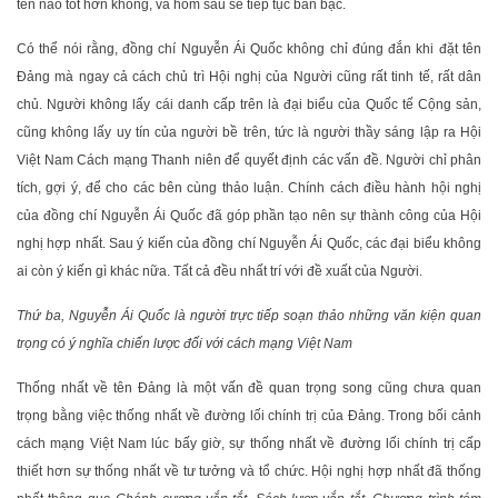
tên nào tốt hơn không, và hôm sau sẽ tiếp tục bàn bạc.
Có thể nói rằng, đồng chí Nguyễn Ái Quốc không chỉ đúng đắn khi đặt tên
Đảng mà ngay cả cách chủ trì Hội nghị của Người cũng rất tinh tế, rất dân
chủ. Người không lấy cái danh cấp trên là đại biểu của Quốc tế Cộng sản,
cũng không lấy uy tín của người bề trên, tức là người thầy sáng lập ra Hội
Việt Nam Cách mạng Thanh niên để quyết định các vấn đề. Người chỉ phân
tích, gợi ý, để cho các bên cùng thảo luận. Chính cách điều hành hội nghị
của đồng chí Nguyễn Ái Quốc đã góp phần tạo nên sự thành công của Hội
nghị hợp nhất. Sau ý kiến của đồng chí Nguyễn Ái Quốc, các đại biểu không
ai còn ý kiến gì khác nữa. Tất cả đều nhất trí với đề xuất của Người.
Thứ ba, Nguyễn Ái Quốc là người trực tiếp soạn thảo những văn kiện quan
trọng có ý nghĩa chiến lược đối với cách mạng Việt Nam
Thống nhất về tên Đảng là một vấn đề quan trọng song cũng chưa quan
trọng bằng việc thống nhất về đường lối chính trị của Đảng. Trong bối cảnh
cách mạng Việt Nam lúc bấy giờ, sự thống nhất về đường lối chính trị cấp
thiết hơn sự thống nhất về tư tưởng và tổ chức. Hội nghị hợp nhất đã thống