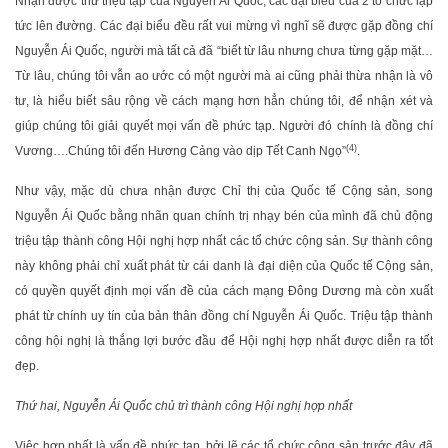
Nhận được thư triệu tập của Nguyễn Ái Quốc, các đại biểu của 2 tổ chức lập
tức lên đường. Các đại biểu đều rất vui mừng vì nghĩ sẽ được gặp đồng chí
Nguyễn Ái Quốc, người mà tất cả đã “biết từ lâu nhưng chưa từng gặp mặt…
Từ lâu, chúng tôi vẫn ao ước có một người mà ai cũng phải thừa nhận là vô
tư, là hiểu biết sâu rộng về cách mạng hơn hẳn chúng tôi, để nhận xét và
giúp chúng tôi giải quyết mọi vấn đề phức tạp. Người đó chính là đồng chí
(4)
Vương….Chúng tôi đến Hương Cảng vào dịp Tết Canh Ngọ”
.
Như vậy, mặc dù chưa nhận được Chỉ thị của Quốc tế Cộng sản, song
Nguyễn Ái Quốc bằng nhãn quan chính trị nhạy bén của mình đã chủ động
triệu tập thành công Hội nghị hợp nhất các tổ chức cộng sản. Sự thành công
này không phải chỉ xuất phát từ cái danh là đại diện của Quốc tế Cộng sản,
có quyền quyết định mọi vấn đề của cách mạng Đông Dương mà còn xuất
phát từ chính uy tín của bản thân đồng chí Nguyễn Ái Quốc. Triệu tập thành
công hội nghị là thắng lợi bước đầu để Hội nghị hợp nhất được diễn ra tốt
đẹp.
Thứ hai,
Nguyễn Ái Quốc chủ trì thành công Hội nghị hợp nhất
Việc hợp nhất là vấn đề phức tạp, bởi lẽ các tổ chức cộng sản trước đây đã