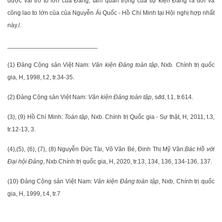
được vai trò to lớn của Đảng, tầm quan trọng của sự kiện Đảng ra đời và
công lao to lớn của của Nguyễn Ái Quốc - Hồ Chí Minh tại Hội nghị hợp nhất
này./.
__________________________
(1) Đảng Cộng sản Việt Nam:
Văn kiện Đảng toàn tập
, Nxb. Chính trị quốc
gia, H, 1998, t.2, tr.34-35.
(2) Đảng Cộng sản Việt Nam:
Văn kiện Đảng toàn tập
, sđd, t.1, tr.614.
(3), (9) Hồ Chí Minh:
Toàn tập
, Nxb. Chính trị Quốc gia - Sự thật, H, 2011, t.3,
tr.12-13, 3.
(4),(5), (6), (7), (8) Nguyễn Đức Tài, Võ Văn Bé, Đinh Thị Mỹ Vân:
Bác Hồ với
Đại hội Đảng
, Nxb.Chính trị quốc gia, H, 2020, tr.13, 134, 136, 134-136, 137.
(10) Đảng Cộng sản Việt Nam:
Văn kiện Đảng toàn tập
, Nxb, Chính trị quốc
gia, H, 1999, t.4, tr.7