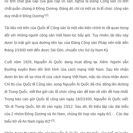
có tính chất giai cấp của giai cấp vô sản, nghĩa là Đảng Cộng sản có tính
chất quần chúng ở Đông Dương. Đảng đó chỉ có một và là tổ chức cộng sản
(2)
duy nhất ở Đông Dương”
.
Tài liệu nói trên của Quốc tế Cộng sản là một văn kiện chính trị rất quan trọng
đối với những người cộng sản Việt Nam lúc bấy giờ. Tuy nhiên, tài liệu này
được bí mật gửi qua đường liên lạc của Đảng Cộng sản Pháp nên mãi đến
tháng 2/1930 mới đến được Sài Gòn, chuyển cho Xứ ủy Nam Kỳ
Cuối năm 1929, Nguyễn Ái Quốc đang hoạt động tại Xiêm. Người vẫn
thường xuyên theo dõi tình hình của cách mạng Việt Nam. Sau khi nhận
được tin tức về sự chia rẽ của cách mạng Việt Nam, mặc dù chưa nhận được
Chỉ thị của Quốc tế Cộng sản, song Nguyễn Ái Quốc đã chủ động lên đường
đi Trung Quốc, viết thư gửi các tổ chức cộng sản để bàn về vấn đề hợp nhất.
Trong báo cáo gửi Quốc tế cộng sản ngày 18/2/1930, Nguyễn Ái Quốc viết:
“tôi đi Trung Quốc, tới đó vào ngày 23/12. Sau đó, tôi triệu tập các đại biểu
của 2 nhóm Đông Dương và An Nam, chúng tôi họp vào ngày 6/1… Các đại
(3)
biểu trở về An Nam ngày 8/2”
.