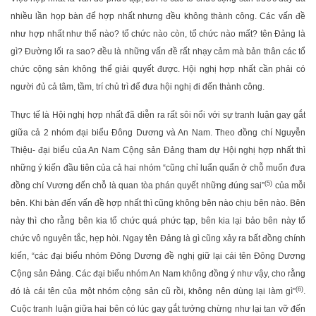
nhiều lần họp bàn để hợp nhất nhưng đều không thành công. Các vấn đề
như hợp nhất như thế nào? tổ chức nào còn, tổ chức nào mất? tên Đảng là
gì? Đường lối ra sao? đều là những vấn đề rất nhạy cảm mà bản thân các tổ
chức cộng sản không thể giải quyết được. Hội nghị hợp nhất cần phải có
người đủ cả tâm, tầm, trí chủ trì để đưa hội nghị đi đến thành công.
Thực tế là Hội nghị hợp nhất đã diễn ra rất sôi nổi với sự tranh luận gay gắt
giữa cả 2 nhóm đại biểu Đông Dương và An Nam. Theo đồng chí Nguyễn
Thiệu- đại biểu của An Nam Cộng sản Đảng tham dự Hội nghị hợp nhất thì
những ý kiến đầu tiên của cả hai nhóm “cũng chỉ luẩn quẩn ở chỗ muốn đưa
(5)
đồng chí Vương đến chỗ là quan tòa phán quyết những đúng sai”
của mỗi
bên. Khi bàn đến vấn đề hợp nhất thì cũng không bên nào chịu bên nào. Bên
này thì cho rằng bên kia tổ chức quá phức tạp, bên kia lại bảo bên này tổ
chức vô nguyên tắc, hẹp hòi. Ngay tên Đảng là gì cũng xảy ra bất đồng chính
kiến, “các đại biểu nhóm Đông Dương đề nghị giữ lại cái tên Đông Dương
Cộng sản Đảng. Các đại biểu nhóm An Nam không đồng ý như vậy, cho rằng
(6)
đó là cái tên của một nhóm cộng sản cũ rồi, không nên dùng lại làm gì”
.
Cuộc tranh luận giữa hai bên có lúc gay gắt tưởng chừng như lại tan vỡ đến