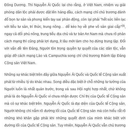
Đông Dương. Thì Nguyễn Ái Quốc lại cho rằng, ở Việt Nam, nhiệm vụ giải
phóng dân tộc phải được đặt lên hàng đầu, cách mạng chỉ chủ trương đánh
đổ bọn tư sản và phong kiến tay sai phản động, còn lại phải “hết sức liên lạc
(9)
với tiểu tư sản, trí thức, trung nông… để kéo họ về phe vô sản giai cấp”
,
ngay cả đối phú nông, trung tiểu địa chủ và tư bản An Nam mà chưa rõ phản
cách mạng thì cũng phải lợi dụng, ít lâu mới làm cho họ đứng trung lập. Đối
với vấn đề tên Đảng, Người tôn trọng quyền tự quyết của các dân tộc, vẫn
giúp đỡ cách mạng Lào và Campuchia song chỉ chủ trương thành lập Đảng
Cộng sản Việt Nam.
Những sự khác biệt trên đây giữa Nguyễn Ái Quốc và Quốc tế Cộng sản xuất
phát từ nhiều lý do khác nhau. Song điều đặc biệt ở chỗ những tư tưởng của
Người luôn là nhất quán trước, trong và sau Hội nghị hợp nhất, chứ không
phải là do Nguyễn Ái Quốc vì chưa nhận được Chỉ thị của Quốc tế Cộng sản
mà có sự khác biệt trên. Nguyễn Ái Quốc là đại diện của Quốc tế Cộng sản,
Người không chỉ nắm rõ đường lối của Quốc tế Cộng sản mà còn hiểu rất rõ
những khó khăn gặp phải khi những quyết định của mình khác biệt với
đường lối của Quốc tế Cộng sản. Tuy nhiên, Nguyễn Ái Quốc vẫn chủ trương