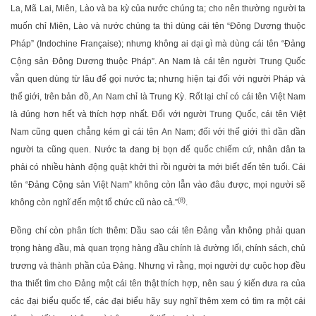
La, Mã Lai, Miên, Lào và ba kỳ của nước chúng ta; cho nên thường người ta
muốn chỉ Miên, Lào và nước chúng ta thì dùng cái tên “Đông Dương thuộc
Pháp” (Indochine Française); nhưng không ai dại gì mà dùng cái tên “Đảng
Cộng sản Đông Dương thuộc Pháp”. An Nam là cái tên người Trung Quốc
vẫn quen dùng từ lâu để gọi nước ta; nhưng hiện tại đối với người Pháp và
thế giới, trên bản đồ, An Nam chỉ là Trung Kỳ. Rốt lại chỉ có cái tên Việt Nam
là đúng hơn hết và thích hợp nhất. Đối với người Trung Quốc, cái tên Việt
Nam cũng quen chẳng kém gì cái tên An Nam; đối với thế giới thì dần dần
người ta cũng quen. Nước ta đang bị bọn đế quốc chiếm cứ, nhân dân ta
phải có nhiều hành động quật khởi thì rồi người ta mới biết đến tên tuổi. Cái
tên “Đảng Cộng sản Việt Nam” không còn lẫn vào đâu được, mọi người sẽ
(8)
không còn nghĩ đến một tổ chức cũ nào cả.”
.
Đồng chí còn phân tích thêm: Dầu sao cái tên Đảng vẫn không phải quan
trọng hàng đầu, mà quan trọng hàng đầu chính là đường lối, chính sách, chủ
trương và thành phần của Đảng. Nhưng vì rằng, mọi người dự cuộc họp đều
tha thiết tìm cho Đảng một cái tên thật thích hợp, nên sau ý kiến đưa ra của
các đại biểu quốc tế, các đại biểu hãy suy nghĩ thêm xem có tìm ra một cái