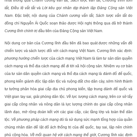
nhất thông qua
Chánh cương vắn tắt, Sách lược vắn tắt, Chương trình tóm
tắt, Điều lệ vắt tắt
và
Lời kêu gọi nhân dịp thành lập Đảng Cộng sản Việt
Nam
. Đặc biệt, nội dung của
Chánh cương vắn tắt, Sách lược vắn tắt
do
đồng chí Nguyễn Ái Quốc soạn thảo được Hội nghị thông qua đã trở thành
Cương lĩnh chính trị
đầu tiên của Đảng Cộng sản Việt Nam.
Nội dung cơ bản của Cương lĩnh đầu tiên đã bao quát được những vấn đề
chiến lược và sách lược đối với cách mạng Việt Nam. Cương lĩnh xác định:
phương hướng chiến lược
của cách mạng Việt Nam là làm tư sản dân quyền
cách mạng và thổ địa cách mạng để đi tới xã hội cộng sản. Nhiệm vụ cơ bản
của tư sản dân quyền cách mạng và thổ địa cách mạng là đánh đổ đế quốc,
phong kiến giành độc lập dân tộc và ruộng đất cho dân cày, sớm hình thành
tư tưởng phân hóa giai cấp địa chủ phong kiến, tập trung đánh đế quốc và
Việt gian tay sai, giải phóng dân tộc.
Về lực lượng cách mạng
, trên cơ sở lấy
giai cấp công nhân và nông dân là lực lượng chính do giai cấp công nhân
lãnh đạo, mở rộng đoàn kết với các giai cấp, các tầng lớp và toàn thể dân
tộc.
Về phương pháp cách mạng
đó là sử dụng sức mạnh tổng hợp của quần
chúng nhân dân để lật đổ ách thống trị của đế quốc, tay sai, lập nên chính
phủ cộng hòa.
Về mối quan hệ với cách mạng thế giới
, Cương lĩnh xác định