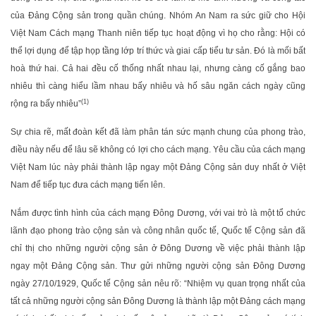
của Đảng Cộng sản trong quần chúng. Nhóm An Nam ra sức giữ cho Hội
Việt Nam Cách mạng Thanh niên tiếp tục hoạt động vì họ cho rằng: Hội có
thể lợi dụng để tập họp tầng lớp trí thức và giai cấp tiểu tư sản. Đó là mối bất
hoà thứ hai. Cả hai đều cố thống nhất nhau lại, nhưng càng cố gắng bao
nhiêu thì càng hiểu lầm nhau bấy nhiêu và hố sâu ngăn cách ngày cũng
(1)
rộng ra bấy nhiêu”
Sự chia rẽ, mất đoàn kết đã làm phân tán sức mạnh chung của phong trào,
điều này nếu để lâu sẽ không có lợi cho cách mạng. Yêu cầu của cách mạng
Việt Nam lúc này phải thành lập ngay một Đảng Cộng sản duy nhất ở Việt
Nam để tiếp tục đưa cách mạng tiến lên.
Nắm được tình hình của cách mạng Đông Dương, với vai trò là một tổ chức
lãnh đạo phong trào cộng sản và công nhân quốc tế, Quốc tế Cộng sản đã
chỉ thị cho những người cộng sản ở Đông Dương về việc phải thành lập
ngay một Đảng Cộng sản. Thư gửi những người cộng sản Đông Dương
ngày 27/10/1929, Quốc tế Cộng sản nêu rõ: “Nhiệm vụ quan trọng nhất của
tất cả những người cộng sản Đông Dương là thành lập một Đảng cách mạng