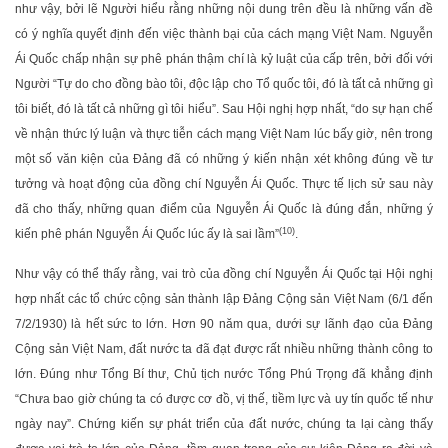
như vậy, bởi lẽ Người hiểu rằng những nội dung trên đều là những vấn đề
có ý nghĩa quyết định đến việc thành bại của cách mạng Việt Nam. Nguyễn
Ái Quốc chấp nhận sự phê phán thậm chí là kỷ luật của cấp trên, bởi đối với
Người “Tự do cho đồng bào tôi, độc lập cho Tổ quốc tôi, đó là tất cả những gì
tôi biết, đó là tất cả những gì tôi hiểu”. Sau Hội nghị hợp nhất, “do sự hạn chế
về nhận thức lý luận và thực tiễn cách mạng Việt Nam lúc bấy giờ, nên trong
một số văn kiện của Đảng đã có những ý kiến nhận xét không đúng về tư
tưởng và hoạt động của đồng chí Nguyễn Ái Quốc. Thực tế lịch sử sau này
đã cho thấy, những quan điểm của Nguyễn Ái Quốc là đúng đắn, những ý
(10)
kiến phê phán Nguyễn Ái Quốc lúc ấy là sai lầm”
.
Như vậy có thể thấy rằng, vai trò của đồng chí Nguyễn Ái Quốc tại Hội nghị
hợp nhất các tổ chức cộng sản thành lập Đảng Cộng sản Việt Nam (6/1 đến
7/2/1930) là hết sức to lớn. Hơn 90 năm qua, dưới sự lãnh đạo của Đảng
Cộng sản Việt Nam, đất nước ta đã đạt được rất nhiều những thành công to
lớn. Đúng như Tổng Bí thư, Chủ tịch nước Tổng Phú Trọng đã khẳng định
“Chưa bao giờ chúng ta có được cơ đồ, vị thế, tiềm lực và uy tín quốc tế như
ngày nay”. Chứng kiến sự phát triển của đất nước, chúng ta lại càng thấy