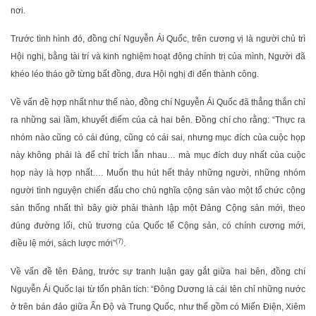
nơi.
Trước tình hình đó, đồng chí Nguyễn Ái Quốc, trên cương vị là người chủ trì
Hội nghị, bằng tài trí và kinh nghiệm hoạt động chính trị của mình, Người đã
khéo léo tháo gỡ từng bất đồng, đưa Hội nghị đi đến thành công.
Về vấn đề hợp nhất như thế nào, đồng chí Nguyễn Ái Quốc đã thẳng thắn chỉ
ra những sai lầm, khuyết điểm của cả hai bên. Đồng chí cho rằng: “Thực ra
nhóm nào cũng có cái đúng, cũng có cái sai, nhưng mục đích của cuộc họp
này không phải là để chỉ trích lẫn nhau… mà mục đích duy nhất của cuộc
họp này là hợp nhất…. Muốn thu hút hết thảy những người, những nhóm
người tình nguyện chiến đấu cho chủ nghĩa cộng sản vào một tổ chức cộng
sản thống nhất thì bây giờ phải thành lập một Đảng Cộng sản mới, theo
đúng đường lối, chủ trương của Quốc tế Cộng sản, có chính cương mới,
(7)
điều lệ mới, sách lược mới”
.
Về vấn đề tên Đảng, trước sự tranh luận gay gắt giữa hai bên, đồng chí
Nguyễn Ái Quốc lại từ tốn phân tích: “Đông Dương là cái tên chỉ những nước
ở trên bán đảo giữa Ấn Độ và Trung Quốc, như thế gồm có Miến Điện, Xiêm