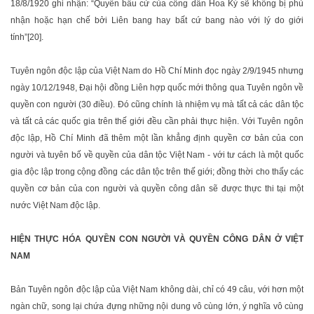
18/8/1920 ghi nhận: “Quyền bầu cử của công dân Hoa Kỳ sẽ không bị phủ
nhận hoặc hạn chế bởi Liên bang hay bất cứ bang nào với lý do giới
tính”[20].
Tuyên ngôn độc lập của Việt Nam do Hồ Chí Minh đọc ngày 2/9/1945 nhưng
ngày 10/12/1948, Đại hội đồng Liên hợp quốc mới thông qua Tuyên ngôn về
quyền con người (30 điều). Đó cũng chính là nhiệm vụ mà tất cả các dân tộc
và tất cả các quốc gia trên thế giới đều cần phải thực hiện. Với Tuyên ngôn
độc lập, Hồ Chí Minh đã thêm một lần khẳng định quyền cơ bản của con
người và tuyên bố về quyền của dân tộc Việt Nam - với tư cách là một quốc
gia độc lập trong cộng đồng các dân tộc trên thế giới; đồng thời cho thấy các
quyền cơ bản của con người và quyền công dân sẽ được thực thi tại một
nước Việt Nam độc lập.
HIỆN THỰC HÓA QUYỀN CON NGƯỜI VÀ QUYỀN CÔNG DÂN Ở VIỆT
NAM
Bản Tuyên ngôn độc lập của Việt Nam không dài, chỉ có 49 câu, với hơn một
ngàn chữ, song lại chứa đựng những nội dung vô cùng lớn, ý nghĩa vô cùng