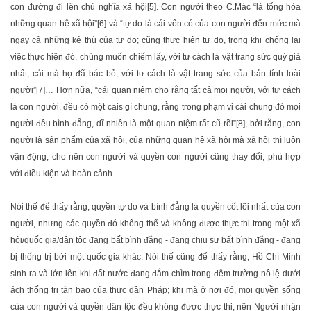
con đường đi lên chủ nghĩa xã hội[5]. Con người theo C.Mác “là tổng hòa
những quan hệ xã hội”[6] và “tự do là cái vốn có của con người đến mức mà
ngay cả những kẻ thù của tự do; cũng thực hiện tự do, trong khi chống lại
việc thực hiện đó, chúng muốn chiếm lấy, với tư cách là vật trang sức quý giá
nhất, cái mà họ đã bác bỏ, với tư cách là vật trang sức của bản tính loài
người”[7]… Hơn nữa, “cái quan niệm cho rằng tất cả mọi người, với tư cách
là con người, đều có một cais gì chung, rằng trong phạm vi cái chung đó mọi
người đều bình đẳng, dĩ nhiên là một quan niệm rất cũ rồi”[8], bởi rằng, con
người là sản phẩm của xã hội, của những quan hệ xã hội mà xã hội thì luôn
vận động, cho nên con người và quyền con người cũng thay đổi, phù hợp
với điều kiện và hoàn cảnh.
Nói thế để thấy rằng, quyền tự do và bình đẳng là quyền cốt lõi nhất của con
người, nhưng các quyền đó không thể và không được thực thi trong một xã
hội/quốc gia/dân tộc đang bất bình đẳng - đang chịu sự bất bình đẳng - đang
bị thống trị bởi một quốc gia khác. Nói thế cũng để thấy rằng, Hồ Chí Minh
sinh ra và lớn lên khi đất nước đang đắm chìm trong đêm trường nô lệ dưới
ách thống trị tàn bạo của thực dân Pháp; khi mà ở nơi đó, mọi quyền sống
của con người và quyền dân tộc đều không được thực thi, nên Người nhận