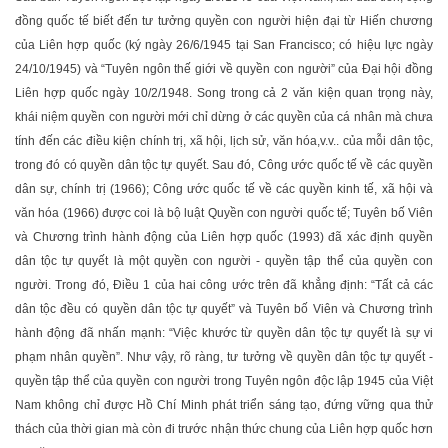
đồng quốc tế biết đến tư tưởng quyền con người hiện đại từ Hiến chương
của Liên hợp quốc (ký ngày 26/6/1945 tại San Francisco; có hiệu lực ngày
24/10/1945) và “Tuyên ngôn thế giới về quyền con người” của Đại hội đồng
Liên hợp quốc ngày 10/2/1948. Song trong cả 2 văn kiện quan trọng này,
khái niệm quyền con người mới chỉ dừng ở các quyền của cá nhân mà chưa
tính đến các điều kiện chính trị, xã hội, lịch sử, văn hóa,v.v.. của mỗi dân tộc,
trong đó có quyền dân tộc tự quyết. Sau đó, Công ước quốc tế về các quyền
dân sự, chính trị (1966); Công ước quốc tế về các quyền kinh tế, xã hội và
văn hóa (1966) được coi là bộ luật Quyền con người quốc tế; Tuyên bố Viên
và Chương trình hành động của Liên hợp quốc (1993) đã xác định quyền
dân tộc tự quyết là một quyền con người - quyền tập thể của quyền con
người. Trong đó, Điều 1 của hai công ước trên đã khẳng định: “Tất cả các
dân tộc đều có quyền dân tộc tự quyết” và Tuyên bố Viên và Chương trình
hành động đã nhấn mạnh: “Việc khước từ quyền dân tộc tự quyết là sự vi
phạm nhân quyền”. Như vậy, rõ ràng, tư tưởng về quyền dân tộc tự quyết -
quyền tập thể của quyền con người trong Tuyên ngôn độc lập 1945 của Việt
Nam không chỉ được Hồ Chí Minh phát triển sáng tạo, đứng vững qua thử
thách của thời gian mà còn đi trước nhận thức chung của Liên hợp quốc hơn