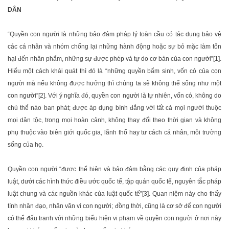
DÂN
“Quyền con người là những bảo đảm pháp lý toàn cầu có tác dụng bảo vệ
các cá nhân và nhóm chống lại những hành động hoặc sự bỏ mặc làm tổn
hại đến nhân phẩm, những sự được phép và tự do cơ bản của con người”[1].
Hiểu một cách khái quát thì đó là “những quyền bẩm sinh, vốn có của con
người mà nếu không được hưởng thì chúng ta sẽ không thể sống như một
con người”[2]. Với ý nghĩa đó, quyền con người là tự nhiên, vốn có, không do
chủ thể nào ban phát; được áp dụng bình đẳng với tất cả mọi người thuộc
mọi dân tộc, trong mọi hoàn cảnh, không thay đổi theo thời gian và không
phụ thuộc vào biên giới quốc gia, lãnh thổ hay tư cách cá nhân, môi trường
sống của họ.
Quyền con người “được thể hiện và bảo đảm bằng các quy định của pháp
luật, dưới các hình thức điều ước quốc tế, tập quán quốc tế, nguyên tắc pháp
luật chung và các nguồn khác của luật quốc tế”[3]. Quan niệm này cho thấy
tính nhân đạo, nhân văn vì con người; đồng thời, cũng là cơ sở để con người
có thể đấu tranh với những biểu hiện vi phạm về quyền con người ở nơi này