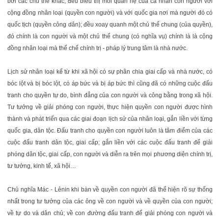
bởi các chủ thể khác; đều biểu thị mối quan hệ của cá nhân con người với
cộng đồng nhân loại (quyền con người) và với quốc gia nơi mà người đó có
quốc tịch (quyền công dân); đều xoay quanh một chủ thể chung (của quyền),
đó chính là con người và một chủ thể chung (có nghĩa vụ) chính là là cộng
đồng nhân loại mà thể chế chính trị - pháp lý trung tâm là nhà nước.
Lịch sử nhân loại kể từ khi xã hội có sự phân chia giai cấp và nhà nước, có
bóc lột và bị bóc lột, có áp bức và bị áp bức thì cũng đã có những cuộc đấu
tranh cho quyền tự do, bình đẳng của con người và công bằng trong xã hội.
Tư tưởng về giải phóng con người, thực hiện quyền con người được hình
thành và phát triển qua các giai đoạn lịch sử của nhân loại, gắn liền với từng
quốc gia, dân tộc. Đấu tranh cho quyền con người luôn là tâm điểm của các
cuộc đấu tranh dân tộc, giai cấp; gắn liền với các cuộc đấu tranh để giải
phóng dân tộc, giai cấp, con người và diễn ra trên mọi phương diện chính trị,
tư tưởng, kinh tế, xã hội…
Chủ nghĩa Mác - Lênin khi bàn về quyền con người đã thể hiện rõ sự thống
nhất trong tư tưởng của các ông về con người và về quyền của con người;
về tự do và dân chủ; về con đường đấu tranh để giải phóng con người và