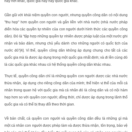
hay nơi khác, quốc gia này hay quốc gia khác.
Gần gũi với khái niệm quyền con người, nhưng quyền công dân có nội dung
"thu hẹp" hơn quyền con người và gắn liền với nhà nước (nhà nước pháp
điển hóa các quyền tự nhiên của con người dưới hình thức các quyền công
dân). Đó là “tập hợp những quyền tự nhiên được pháp luật của một nước ghi
nhận và bảo đảm, nhưng chủ yếu dành cho những người có quốc tịch của
nước đó”[4]. Vì thế, quyền công dân không áp dụng chung cho tất cả các
quốc gia mà là được áp dụng trong một quốc gia nhất định; và đi lền cùng đó
là các quốc gia khác nhau có hệ thống quyền công dân khác nhau.
Thực tế, quyền công dân chỉ là những quyền con người được các nhà nước
thừa nhận, áp dụng cho riêng công dân của mình; thể hiện vị thế của mỗi cá
nhân trong quan hệ với quốc gia mà cá nhân đó là công dân và có nội hàm
hẹp hơn so với quyền con người; đồng thời, chỉ được áp dụng trong lãnh thổ
quốc gia và có thể bị thay đổi theo thời gian.
Về bản chất, cả quyền con người và quyền công dân đều là những gì mà
một cá nhân con người được phép làm và được thừa nhận, tôn trọng, bảo vệ