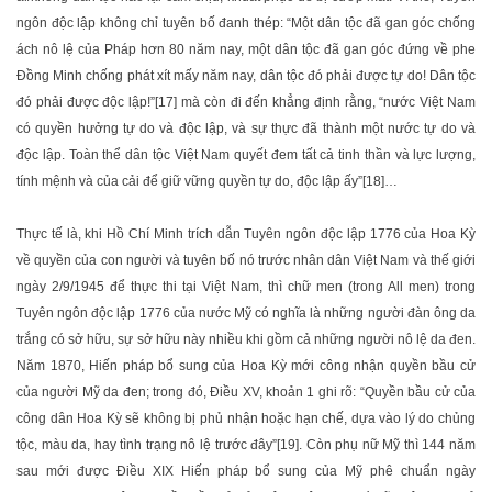
ngôn độc lập không chỉ tuyên bố đanh thép: “Một dân tộc đã gan góc chống
ách nô lệ của Pháp hơn 80 năm nay, một dân tộc đã gan góc đứng về phe
Đồng Minh chống phát xít mấy năm nay, dân tộc đó phải được tự do! Dân tộc
đó phải được độc lập!”[17] mà còn đi đến khẳng định rằng, “nước Việt Nam
có quyền hưởng tự do và độc lập, và sự thực đã thành một nước tự do và
độc lập. Toàn thể dân tộc Việt Nam quyết đem tất cả tinh thần và lực lượng,
tính mệnh và của cải để giữ vững quyền tự do, độc lập ấy”[18]…
Thực tế là, khi Hồ Chí Minh trích dẫn Tuyên ngôn độc lập 1776 của Hoa Kỳ
về quyền của con người và tuyên bố nó trước nhân dân Việt Nam và thế giới
ngày 2/9/1945 để thực thi tại Việt Nam, thì chữ men (trong All men) trong
Tuyên ngôn độc lập 1776 của nước Mỹ có nghĩa là những người đàn ông da
trắng có sở hữu, sự sở hữu này nhiều khi gồm cả những người nô lệ da đen.
Năm 1870, Hiến pháp bổ sung của Hoa Kỳ mới công nhận quyền bầu cử
của người Mỹ da đen; trong đó, Điều XV, khoản 1 ghi rõ: “Quyền bầu cử của
công dân Hoa Kỳ sẽ không bị phủ nhận hoặc hạn chế, dựa vào lý do chủng
tộc, màu da, hay tình trạng nô lệ trước đây”[19]. Còn phụ nữ Mỹ thì 144 năm
sau mới được Điều XIX Hiến pháp bổ sung của Mỹ phê chuẩn ngày