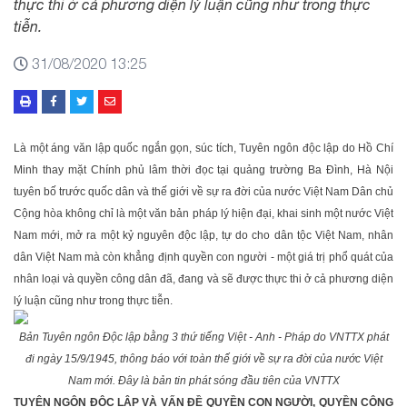
thực thi ở cả phương diện lý luận cũng như trong thực
tiễn.
31/08/2020 13:25
Là một áng văn lập quốc ngắn gọn, súc tích, Tuyên ngôn độc lập do Hồ Chí
Minh thay mặt Chính phủ lâm thời đọc tại quảng trường Ba Đình, Hà Nội
tuyên bố trước quốc dân và thế giới về sự ra đời của nước Việt Nam Dân chủ
Cộng hòa không chỉ là một văn bản pháp lý hiện đại, khai sinh một nước Việt
Nam mới, mở ra một kỷ nguyên độc lập, tự do cho dân tộc Việt Nam, nhân
dân Việt Nam mà còn khẳng định quyền con người - một giá trị phổ quát của
nhân loại và quyền công dân đã, đang và sẽ được thực thi ở cả phương diện
lý luận cũng như trong thực tiễn.
Bản Tuyên ngôn Độc lập bằng 3 thứ tiếng Việt - Anh - Pháp do VNTTX phát
đi ngày 15/9/1945, thông báo với toàn thế giới về sự ra đời của nước Việt
Nam mới. Đây là bản tin phát sóng đầu tiên của VNTTX
TUYÊN NGÔN ĐỘC LẬP VÀ VẤN ĐỀ QUYỀN CON NGƯỜI, QUYỀN CÔNG