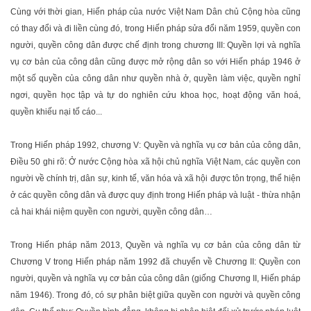
Cùng với thời gian, Hiến pháp của nước Việt Nam Dân chủ Cộng hòa cũng
có thay đổi và đi liền cùng đó, trong Hiến pháp sửa đổi năm 1959, quyền con
người, quyền công dân được chế định trong chương III: Quyền lợi và nghĩa
vụ cơ bản của công dân cũng được mở rộng dân so với Hiến pháp 1946 ở
một số quyền của công dân như quyền nhà ở, quyền làm việc, quyền nghỉ
ngơi, quyền học tập và tự do nghiên cứu khoa học, hoạt động văn hoá,
quyền khiếu nại tố cáo...
Trong Hiến pháp 1992, chương V: Quyền và nghĩa vụ cơ bản của công dân,
Điều 50 ghi rõ: Ở nước Cộng hòa xã hội chủ nghĩa Việt Nam, các quyền con
người về chính trị, dân sự, kinh tế, văn hóa và xã hội được tôn trọng, thể hiện
ở các quyền công dân và được quy định trong Hiến pháp và luật - thừa nhận
cả hai khái niệm quyền con người, quyền công dân…
Trong Hiến pháp năm 2013, Quyền và nghĩa vụ cơ bản của công dân từ
Chương V trong Hiến pháp năm 1992 đã chuyển về Chương II: Quyền con
người, quyền và nghĩa vụ cơ bản của công dân (giống Chương II, Hiến pháp
năm 1946). Trong đó, có sự phân biệt giữa quyền con người và quyền công