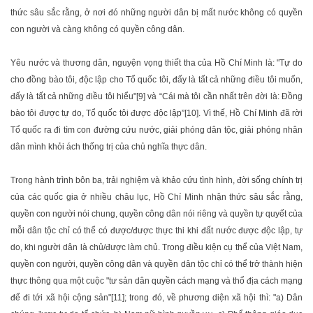
thức sâu sắc rằng, ở nơi đó những người dân bị mất nước không có quyền
con người và càng không có quyền công dân.
Yêu nước và thương dân, nguyện vọng thiết tha của Hồ Chí Minh là: "Tự do
cho đồng bào tôi, độc lập cho Tổ quốc tôi, đấy là tất cả những điều tôi muốn,
đấy là tất cả những điều tôi hiểu"[9] và “Cái mà tôi cần nhất trên đời là: Đồng
bào tôi được tự do, Tổ quốc tôi được độc lập”[10]. Vì thế, Hồ Chí Minh đã rời
Tổ quốc ra đi tìm con đường cứu nước, giải phóng dân tộc, giải phóng nhân
dân mình khỏi ách thống trị của chủ nghĩa thực dân.
Trong hành trình bôn ba, trải nghiệm và khảo cứu tình hình, đời sống chính trị
của các quốc gia ở nhiều châu lục, Hồ Chí Minh nhận thức sâu sắc rằng,
quyền con người nói chung, quyền công dân nói riêng và quyền tự quyết của
mỗi dân tộc chỉ có thể có được/được thực thi khi đất nước được độc lập, tự
do, khi người dân là chủ/được làm chủ. Trong điều kiện cụ thể của Việt Nam,
quyền con người, quyền công dân và quyền dân tộc chỉ có thể trở thành hiện
thực thông qua một cuộc "tư sản dân quyền cách mạng và thổ địa cách mạng
để đi tới xã hội cộng sản"[11]; trong đó, về phương diện xã hội thì: "a) Dân