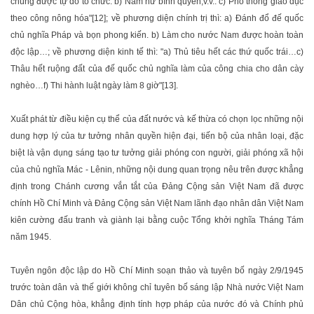
chúng được tự do tổ chức. b) Nam nữ bình quyền,v.v.. c) Phổ thông giáo dục
theo công nông hóa"[12]; về phương diện chính trị thì: a) Đánh đổ đế quốc
chủ nghĩa Pháp và bọn phong kiến. b) Làm cho nước Nam được hoàn toàn
độc lập…; về phương diện kinh tế thì: "a) Thủ tiêu hết các thứ quốc trái…c)
Thâu hết ruộng đất của đế quốc chủ nghĩa làm của công chia cho dân cày
nghèo…f) Thi hành luật ngày làm 8 giờ"[13].
Xuất phát từ điều kiện cụ thể của đất nước và kế thừa có chọn lọc những nội
dung hợp lý của tư tưởng nhân quyền hiện đại, tiến bộ của nhân loại, đặc
biệt là vận dụng sáng tạo tư tưởng giải phóng con người, giải phóng xã hội
của chủ nghĩa Mác - Lênin, những nội dung quan trọng nêu trên được khẳng
định trong Chánh cương vắn tắt của Đảng Cộng sản Việt Nam đã được
chính Hồ Chí Minh và Đảng Cộng sản Việt Nam lãnh đạo nhân dân Việt Nam
kiên cường đấu tranh và giành lại bằng cuộc Tổng khởi nghĩa Tháng Tám
năm 1945.
Tuyên ngôn độc lập do Hồ Chí Minh soạn thảo và tuyên bố ngày 2/9/1945
trước toàn dân và thế giới không chỉ tuyên bố sáng lập Nhà nước Việt Nam
Dân chủ Cộng hòa, khẳng định tính hợp pháp của nước đó và Chính phủ