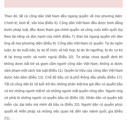
Theo đó, tất cả công dân Việt Nam đều ngang quyền về mọi phương diện:
Chính trị, kinh tế, văn hóa (Điều 6). Công dân Việt Nam đều được bình đẳng
trước pháp luật, đều được tham gia chính quyền và công cuộc kiến quốc tùy
theo tài năng và đức hạnh của mình (Điều 7). Đàn bà ngang quyền với đàn
ông về mọi phương diện (Điều 9). Công dân Việt Nam có quyền: Tự do ngôn
luận, tự do xuất bản; tự do tổ chức và hội họp; tự do tín ngưỡng; tự do cư trú
đi lại trong nước và nước ngoài (Điều 10). Tư pháp chưa quyết định thì
không được bắt bớ và giam cầm người công dân Việt Nam, không ai được
xâm phạm một cách trái luật (Điều 11). Quyền tư hữu của công dân Việt Nam
được bảo đảm (Điều 13). Chế độ bầu cử là phổ thông đầu phiếu (Điều 17).
Tất cả công dân từ 18 tuổi trở lên, không phân biệt trai gái đều có quyền bầu
cử trừ những người mất trí và những người mất quyền công dân. Người ứng
cử phải là những người có quyền bầu cử (Điều 18). Nhân dân có quyền bãi
miễn các đại biểu mà mình đã bầu ra (Điều 20). Người dân có quyền phúc
quyết về Hiến pháp và những việc quan hệ đến vận mệnh quốc gia (Điều
21)…