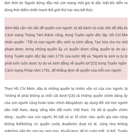
lâm thời do Người đứng đầu mà còn mang một giá trị đặc biệt khi diễn ra
đúng thời điểm chiến tranh thế giới thứ hai vừa kết thúc.
Sớm tiếp cận với vấn đề quyền con người và đã dành cả cuộc đời để đấu tranh
Cách mạng Tháng Tám thành công, trong Tuyên ngôn độc lập, Hồ Chí Minh đã
nhân quyền: “Tất cả mọi người đều sinh ra bình đẳng. Tạo hóa cho họ nhữn
phạm được, trong những quyền ấy, có quyền được sống, quyền tự do và qu
trong Tuyên ngôn độc lập năm 1776 của nước Mỹ và “Người ta sinh ra tự do v
phải luôn luôn được tự do và bình đẳng về quyền lợi”[15] trong Tuyên ngôn 
Cách mạng Pháp năm 1791, để khẳng định về quyền của mỗi con người.
Theo Hồ Chí Minh, đây là những quyền tự nhiên vốn có của con người, là
“những lẽ phải không ai chối cãi được”[16] và những quyền chính đáng ấy
của con người cũng hoàn toàn chính đáng/được áp dụng đối với mọi người
dân Việt Nam, đang sống trên đất nước Việt Nam. Và đã là quyền chính
đáng - quyền của con người, thì bất cứ ai, tổ chức nào, quốc gia nào cũng
không thể/không có quyền cướp đoạt/tước đoạt nó đi, cũng như không
ai/không dân tộc nào lại cam chịu, khuất phục để bị cướp mất. Vì thế, Tuyên