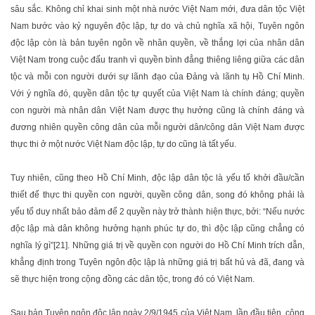
sâu sắc. Không chỉ khai sinh một nhà nước Việt Nam mới, đưa dân tộc Việt
Nam bước vào kỷ nguyên độc lập, tự do và chủ nghĩa xã hội, Tuyên ngôn
độc lập còn là bản tuyên ngôn về nhân quyền, về thắng lợi của nhân dân
Việt Nam trong cuộc đấu tranh vì quyền bình đẳng thiêng liêng giữa các dân
tộc và mỗi con người dưới sự lãnh đạo của Đảng và lãnh tụ Hồ Chí Minh.
Với ý nghĩa đó, quyền dân tộc tự quyết của Việt Nam là chính đáng; quyền
con người mà nhân dân Việt Nam được thụ hưởng cũng là chính đáng và
đương nhiên quyền công dân của mỗi người dân/công dân Việt Nam được
thực thi ở một nước Việt Nam độc lập, tự do cũng là tất yếu.
Tuy nhiên, cũng theo Hồ Chí Minh, độc lập dân tộc là yếu tố khởi đầu/cần
thiết để thực thi quyền con người, quyền công dân, song đó không phải là
yếu tố duy nhất bảo đảm để 2 quyền này trở thành hiện thực, bởi: “Nếu nước
độc lập mà dân không hưởng hạnh phúc tự do, thì độc lập cũng chẳng có
nghĩa lý gì”[21]. Những giá trị về quyền con người do Hồ Chí Minh trích dẫn,
khẳng định trong Tuyên ngôn độc lập là những giá trị bất hủ và đã, đang và
sẽ thực hiện trong cộng đồng các dân tộc, trong đó có Việt Nam.
Sau bản Tuyên ngôn độc lập ngày 2/9/1945 của Việt Nam, lần đầu tiên, cộng