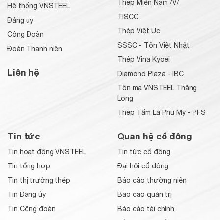
Thép Miền Nam /V/
Hệ thống VNSTEEL
TISCO
Đảng ủy
Thép Việt Úc
Công Đoàn
SSSC - Tôn Việt Nhật
Đoàn Thanh niên
Thép Vina Kyoei
Liên hệ
Diamond Plaza - IBC
Tôn mạ VNSTEEL Thăng
Long
Thép Tấm Lá Phú Mỹ - PFS
Tin tức
Quan hệ cổ đông
Tin hoạt động VNSTEEL
Tin tức cổ đông
Tin tổng hợp
Đại hội cổ đông
Tin thị trường thép
Báo cáo thường niên
Tin Đảng ủy
Báo cáo quản trị
Tin Công đoàn
Báo cáo tài chính