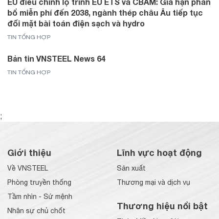
EU điều chỉnh lộ trình EU ETS và CBAM: Gia hạn phân
bổ miễn phí đến 2038, ngành thép châu Âu tiếp tục
đối mặt bài toán điện sạch và hydro
TIN TỔNG HỢP
Bản tin VNSTEEL News 64
TIN TỔNG HỢP
;
Giới thiệu
Lĩnh vực hoạt động
Về VNSTEEL
Sản xuất
Phòng truyền thống
Thương mại và dịch vụ
Tầm nhìn - Sứ mệnh
Thương hiệu nổi bật
Nhân sự chủ chốt