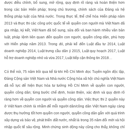
được điều chỉnh, bổ sung, mở rộng, quy định rõ ràng và hoàn thiện hơn
trong các bản Hiến pháp; trong chủ trương, chính sách của Đảng và hệ
thống pháp luật của Nhà nước. Trong thực tế, thể chế hóa Hiến pháp năm
2013 và thực thi các công ước quốc tế về quyền con người mà Việt Nam đã
gia nhập, ký kết, Việt Nam đã bổ sung, sửa đổi và ban hành nhiều văn bản
luật, pháp lệnh liên quan đến quyền con người, quyền công dân, phù hợp
với Hiến pháp năm 2013. Trong đó, phải kể đến Luật đầu tư 2014, Luật
doanh nghiệp 2014, Luật trưng cầu dân ý 2015, Luật quy hoạch 2017, Luật
hỗ trợ doanh nghiệp nhỏ và vừa 2017, Luật tiếp cận thông tin 2018…
Có thể nói, 75 năm trôi qua kể từ khi Hồ Chí Minh đọc Tuyên ngôn độc lập,
Đảng Cộng sản Việt Nam và Nhà nước Cộng hòa xã hội chủ nghĩa Việt Nam
đã nỗ lực để hiện thực hóa tư tưởng Hồ Chí Minh về quyền con người,
quyền công dân; từng bước chế định, hoàn thiện, xác định và quy định rõ
ràng hơn về quyền con người và quyền công dân. Việc thực thi 2 quyền này
ở Việt Nam chính là nhằm để mỗi người dân/công dân Việt Nam ngày càng
được thụ hưởng tốt hơn quyền con người, quyền công dân gắn với quá trình
xây dựng và bảo vệ, phát triển đất nước, nhất là trong 35 năm đổi mới và hội
nhập quốc tế sâu rộng. Minh chứng sinh động này cũng cho thấy, không chỉ