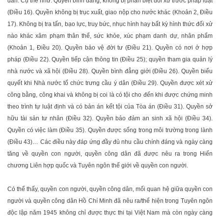
dân. Cụ thể như: Quyền bình đẳng, không bị phân biệt đối xử trước pháp luật
(Điều 16). Quyền không bị trục xuất, giao nộp cho nước khác (Khoản 2, Điều
17). Không bị tra tấn, bạo lực, truy bức, nhục hình hay bất kỳ hình thức đối xử
nào khác xâm phạm thân thể, sức khỏe, xúc phạm danh dự, nhân phẩm
(Khoản 1, Điều 20). Quyền bảo vệ đời tư (Điều 21). Quyền có nơi ở hợp
pháp (Điều 22). Quyền tiếp cận thông tin (Điều 25); quyền tham gia quản lý
nhà nước và xã hội (Điều 28). Quyền bình đẳng giới (Điều 26). Quyền biểu
quyết khi Nhà nước tổ chức trưng cầu ý dân (Điều 29). Quyền được xét xử
công bằng, công khai và không bị coi là có tội cho đến khi được chứng minh
theo trình tự luật định và có bản án kết tội của Tòa án (Điều 31). Quyền sở
hữu tài sản tư nhân (Điều 32). Quyền bảo đảm an sinh xã hội (Điều 34).
Quyền có việc làm (Điều 35). Quyền được sống trong môi trường trong lành
(Điều 43)… Các điều này đáp ứng đầy đủ nhu cầu chính đáng và ngày càng
tăng về quyền con người, quyền công dân đã được nêu ra trong Hiến
chương Liên hợp quốc và Tuyên ngôn thế giới về quyền con người.
Có thể thấy, quyền con người, quyền công dân, mối quan hệ giữa quyền con
người và quyền công dân Hồ Chí Minh đã nêu ra/thể hiện trong Tuyên ngôn
độc lập năm 1945 không chỉ được thực thi tại Việt Nam mà còn ngày càng