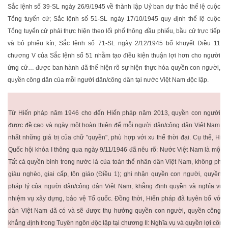
Sắc lệnh số 39-SL ngày 26/9/1945 về thành lập Uỷ ban dự thảo thể lệ cuộc
Tổng tuyển cử; Sắc lệnh số 51-SL ngày 17/10/1945 quy định thể lệ cuộc
Tổng tuyển cử phải thực hiện theo lối phổ thông đầu phiếu, bầu cử trực tiếp
và bỏ phiếu kín; Sắc lệnh số 71-SL ngày 2/12/1945 bổ khuyết Điều 11
chương V của Sắc lệnh số 51 nhằm tạo điều kiện thuận lợi hơn cho người
ứng cử… được ban hành đã thể hiện rõ sự hiện thực hóa quyền con người,
quyền công dân của mỗi người dân/công dân tại nước Việt Nam độc lập.
Từ Hiến pháp năm 1946 cho đến Hiến pháp năm 2013, quyền con người và
được đề cao và ngày một hoàn thiện để mỗi người dân/công dân Việt Nam đ
nhất những giá trị của chữ "quyền", phù hợp với xu thế thời đại. Cụ thể, H
Quốc hội khóa I thông qua ngày 9/11/1946 đã nêu rõ: Nước Việt Nam là một 
Tất cả quyền binh trong nước là của toàn thể nhân dân Việt Nam, không phân bi
giàu nghèo, giai cấp, tôn giáo (Điều 1); ghi nhận quyền con người, quyền c
pháp lý của người dân/công dân Việt Nam, khẳng định quyền và nghĩa vụ c
nhiệm vụ xây dựng, bảo vệ Tổ quốc. Đồng thời, Hiến pháp đã tuyên bố với t
dân Việt Nam đã có và sẽ được thụ hưởng quyền con người, quyền công 
khẳng định trong Tuyên ngôn độc lập tại chương II: Nghĩa vụ và quyền lợi công