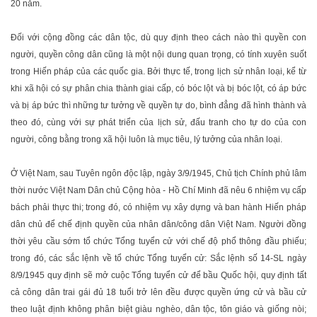
20 năm.
Đối với cộng đồng các dân tộc, dù quy định theo cách nào thì quyền con
người, quyền công dân cũng là một nội dung quan trọng, có tính xuyên suốt
trong Hiến pháp của các quốc gia. Bởi thực tế, trong lịch sử nhân loại, kể từ
khi xã hội có sự phân chia thành giai cấp, có bóc lột và bị bóc lột, có áp bức
và bị áp bức thì những tư tưởng về quyền tự do, bình đẳng đã hình thành và
theo đó, cùng với sự phát triển của lịch sử, đấu tranh cho tự do của con
người, công bằng trong xã hội luôn là mục tiêu, lý tưởng của nhân loại.
Ở Việt Nam, sau Tuyên ngôn độc lập, ngày 3/9/1945, Chủ tịch Chính phủ lâm
thời nước Việt Nam Dân chủ Cộng hòa - Hồ Chí Minh đã nêu 6 nhiệm vụ cấp
bách phải thực thi; trong đó, có nhiệm vụ xây dựng và ban hành Hiến pháp
dân chủ để chế định quyền của nhân dân/công dân Việt Nam. Người đồng
thời yêu cầu sớm tổ chức Tổng tuyển cử với chế độ phổ thông đầu phiếu;
trong đó, các sắc lệnh về tổ chức Tổng tuyển cử: Sắc lệnh số 14-SL ngày
8/9/1945 quy định sẽ mở cuộc Tổng tuyển cử để bầu Quốc hội, quy định tất
cả công dân trai gái đủ 18 tuổi trở lên đều được quyền ứng cử và bầu cử
theo luật định không phân biệt giàu nghèo, dân tộc, tôn giáo và giống nòi;