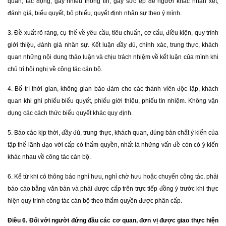
quan, tác động, gây nhiễu thông tin, gây sức ép để người khác nhận xét,
đánh giá, biểu quyết, bỏ phiếu, quyết định nhân sự theo ý mình.
3. Đề xuất rõ ràng, cụ thể về yêu cầu, tiêu chuẩn, cơ cấu, điều kiện, quy trình
giới thiệu, đánh giá nhân sự. Kết luận đầy đủ, chính xác, trung thực, khách
quan những nội dung thảo luận và chịu trách nhiệm về kết luận của mình khi
chủ trì hội nghị về công tác cán bộ.
4. Bố trí thời gian, không gian bảo đảm cho các thành viên độc lập, khách
quan khi ghi phiếu biểu quyết, phiếu giới thiệu, phiếu tín nhiệm. Không vận
dụng các cách thức biểu quyết khác quy định.
5. Báo cáo kịp thời, đầy đủ, trung thực, khách quan, đúng bản chất ý kiến của
tập thể lãnh đạo với cấp có thẩm quyền, nhất là những vấn đề còn có ý kiến
khác nhau về công tác cán bộ.
6. Kể từ khi có thông báo nghỉ hưu, nghỉ chờ hưu hoặc chuyển công tác, phải
báo cáo bằng văn bản và phải được cấp trên trực tiếp đồng ý trước khi thực
hiện quy trình công tác cán bộ theo thẩm quyền được phân cấp.
Điều 6. Đối với người đứng đầu các cơ quan, đơn vị được giao thực hiện