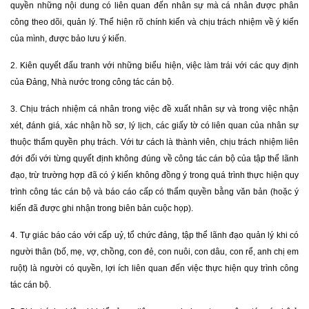
quyền những nội dung có liên quan đến nhân sự mà cá nhân được phân
công theo dõi, quản lý. Thể hiện rõ chính kiến và chịu trách nhiệm về ý kiến
của mình, được bảo lưu ý kiến.
2. Kiên quyết đấu tranh với những biểu hiện, việc làm trái với các quy định
của Đảng, Nhà nước trong công tác cán bộ.
3. Chịu trách nhiệm cá nhân trong việc đề xuất nhân sự và trong việc nhận
xét, đánh giá, xác nhận hồ sơ, lý lịch, các giấy tờ có liên quan của nhân sự
thuộc thẩm quyền phụ trách. Với tư cách là thành viên, chịu trách nhiệm liên
đới đối với từng quyết định không đúng về công tác cán bộ của tập thể lãnh
đạo, trừ trường hợp đã có ý kiến không đồng ý trong quá trình thực hiện quy
trình công tác cán bộ và báo cáo cấp có thẩm quyền bằng văn bản (hoặc ý
kiến đã được ghi nhận trong biên bản cuộc họp).
4. Tự giác báo cáo với cấp uỷ, tổ chức đảng, tập thể lãnh đạo quản lý khi có
người thân (bố, mẹ, vợ, chồng, con đẻ, con nuôi, con dâu, con rể, anh chị em
ruột) là người có quyền, lợi ích liên quan đến việc thực hiện quy trình công
tác cán bộ.