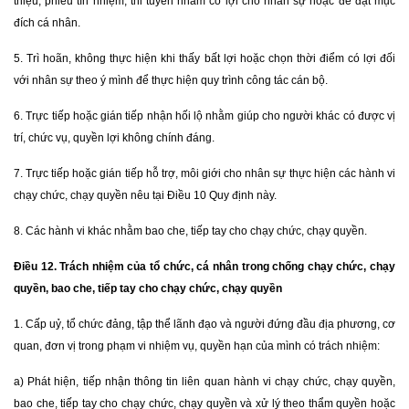
thiệu, phiếu tín nhiệm, thi tuyển nhằm có lợi cho nhân sự hoặc để đạt mục
đích cá nhân.
5. Trì hoãn, không thực hiện khi thấy bất lợi hoặc chọn thời điểm có lợi đối
với nhân sự theo ý mình để thực hiện quy trình công tác cán bộ.
6. Trực tiếp hoặc gián tiếp nhận hối lộ nhằm giúp cho người khác có được vị
trí, chức vụ, quyền lợi không chính đáng.
7. Trực tiếp hoặc gián tiếp hỗ trợ, môi giới cho nhân sự thực hiện các hành vi
chạy chức, chạy quyền nêu tại Điều 10 Quy định này.
8. Các hành vi khác nhằm bao che, tiếp tay cho chạy chức, chạy quyền.
Điều 12. Trách nhiệm của tổ chức, cá nhân trong chống chạy chức, chạy
quyền, bao che, tiếp tay cho chạy chức, chạy quyền
1. Cấp uỷ, tổ chức đảng, tập thể lãnh đạo và người đứng đầu địa phương, cơ
quan, đơn vị trong phạm vi nhiệm vụ, quyền hạn của mình có trách nhiệm:
a) Phát hiện, tiếp nhận thông tin liên quan hành vi chạy chức, chạy quyền,
bao che, tiếp tay cho chạy chức, chạy quyền và xử lý theo thẩm quyền hoặc