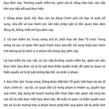
Quy định này. Thường xuyên kiểm tra, giám sát và hằng năm báo cáo cấp
trên trực tiếp kết quả thực hiện.
2. Đảng đoàn Quốc hội, Ban cán sự đảng Chính phủ chỉ đạo rà soát, bổ
sung, sửa đổi và ban hành các văn bản pháp luật có liên quan, bảo đảm
đồng bộ, thống nhất với Quy định này.
3. Uỷ ban Kiểm tra Trung ương chủ trì, phối hợp với Ban Tổ chức Trung
ương và các cơ quan liên quan tham mưu sửa đổi, bổ sung hoặc ban hành
mới khung xử lý hành vi vi phạm nêu trong Quy định này.
Uỷ ban kiểm tra của cấp uỷ các cấp thường xuyên kiểm tra, giám sát việc
thực hiện Quy định; xử lý kỷ luật theo thẩm quyền hoặc đề nghị cơ quan có
thẩm quyền xử lý kỷ luật những tập thể, cá nhân vi phạm.
4. Ban Dân vận Trung ương, Đảng đoàn Mặt trận Tổ quốc Việt Nam và các tổ
chức chính trị - xã hội, cơ quan dân cử trong phạm vi nhiệm vụ, quyền hạn
của mình, xây dựng kế hoạch hướng dẫn thực hiện việc giám sát công tác
cán bộ và việc thực hiện Quy định này; đề xuất cơ quan có thẩm quyền xem
xét, xử lý các trường hợp vi phạm được phát hiện qua giám sát và phản ánh