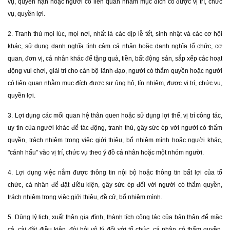
vụ, quyền hạn hoặc người có liên quan nhằm mục đích có được vị trí, chức
vụ, quyền lợi.
2. Tranh thủ mọi lúc, mọi nơi, nhất là các dịp lễ tết, sinh nhật và các cơ hội
khác, sử dụng danh nghĩa tình cảm cá nhân hoặc danh nghĩa tổ chức, cơ
quan, đơn vị, cá nhân khác để tặng quà, tiền, bất động sản, sắp xếp các hoạt
động vui chơi, giải trí cho cán bộ lãnh đạo, người có thẩm quyền hoặc người
có liên quan nhằm mục đích được sự ủng hộ, tín nhiệm, được vị trí, chức vụ,
quyền lợi.
3. Lợi dụng các mối quan hệ thân quen hoặc sử dụng lợi thế, vị trí công tác,
uy tín của người khác để tác động, tranh thủ, gây sức ép với người có thẩm
quyền, trách nhiệm trong việc giới thiệu, bổ nhiệm mình hoặc người khác,
"cánh hẩu" vào vị trí, chức vụ theo ý đồ cá nhân hoặc một nhóm người.
4. Lợi dụng việc nắm được thông tin nội bộ hoặc thông tin bất lợi của tổ
chức, cá nhân để đặt điều kiện, gây sức ép đối với người có thẩm quyền,
trách nhiệm trong việc giới thiệu, đề cử, bổ nhiệm mình.
5. Dùng lý lịch, xuất thân gia đình, thành tích công tác của bản thân để mặc
cả, cài đặt điều kiện, đòi hỏi vô lý đối với tổ chức, cá nhân có thẩm quyền,