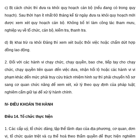
c) Bị cách chức thì đưa ra khỏi quy hoạch cán bộ (nếu đang có trong quy
hoạch). Sau thời hạn ít nhất 60 tháng kể từ ngày đưa ra khỏi quy hoạch mới
được xem xét quy hoạch cán bộ. Không bố trí làm công tác tham mưu,
nghiệp vụ về tổ chức, cán bộ, kiểm tra, thanh tra.
d) Bị khai trừ ra khỏi Đảng thì xem xét buộc thôi việc hoặc chấm dứt hợp
đồng lao động.
2. Đối với các hành vi chạy chức, chạy quyền, bao che, tiếp tay cho chạy
chức, chạy quyền liên quan đến việc đưa, nhận hối lộ hoặc các hành vi vi
phạm khác đến mức phải truy cứu trách nhiệm hình sự thì phải chuyển hồ sơ
sang cơ quan chức năng để xem xét, xử lý theo quy định của pháp luật;
nghiêm cấm giữ lại để xử lý hành chính.
IV- ĐIỀU KHOẢN THI HÀNH
Điều 14. Tổ chức thực hiện
1. Các cấp uỷ, tổ chức đảng, tập thể lãnh đạo của địa phương, cơ quan, đơn
vị, tổ chức quán triệt và cụ thể hoá theo thẩm quyền để thực hiện nghiêm