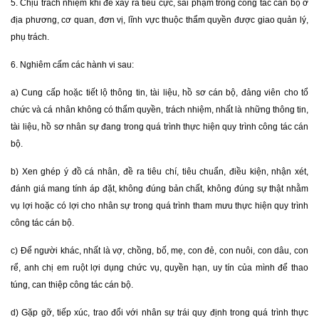
5. Chịu trách nhiệm khi để xảy ra tiêu cực, sai phạm trong công tác cán bộ ở
địa phương, cơ quan, đơn vị, lĩnh vực thuộc thẩm quyền được giao quản lý,
phụ trách.
6. Nghiêm cấm các hành vi sau:
a) Cung cấp hoặc tiết lộ thông tin, tài liệu, hồ sơ cán bộ, đảng viên cho tổ
chức và cá nhân không có thẩm quyền, trách nhiệm, nhất là những thông tin,
tài liệu, hồ sơ nhân sự đang trong quá trình thực hiện quy trình công tác cán
bộ.
b) Xen ghép ý đồ cá nhân, đề ra tiêu chí, tiêu chuẩn, điều kiện, nhận xét,
đánh giá mang tính áp đặt, không đúng bản chất, không đúng sự thật nhằm
vụ lợi hoặc có lợi cho nhân sự trong quá trình tham mưu thực hiện quy trình
công tác cán bộ.
c) Để người khác, nhất là vợ, chồng, bố, mẹ, con đẻ, con nuôi, con dâu, con
rể, anh chị em ruột lợi dụng chức vụ, quyền hạn, uy tín của mình để thao
túng, can thiệp công tác cán bộ.
d) Gặp gỡ, tiếp xúc, trao đổi với nhân sự trái quy định trong quá trình thực