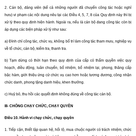
2. Cán bộ, đảng viên (kể cả những người đã chuyển công tác hoặc nghỉ
hưu) vi phạm các nội dung nêu tại các Điều 4, 5, 7, 8 của Quy định này thì bị
xử lý theo quy định hiện hành. Ngoài ra, nếu là cán bộ đang công tác còn bị
áp dụng các biện pháp xử lý như sau:
a) Đình chỉ công tác, chức vụ, không bố trí làm công tác tham mưu, nghiệp vụ
về tổ chức, cán bộ, kiểm tra, thanh tra.
b) Tạm dừng có thời hạn theo quy định của cấp có thẩm quyền việc quy
hoạch, điều động, luân chuyển, bổ nhiệm, bổ nhiệm lại, phong, thăng cấp
bậc hàm, giới thiệu ứng cử chức vụ cao hơn hoặc tương đương, công nhận
chức danh, phong tặng danh hiệu, khen thưởng.
c) Huỷ bỏ, thu hồi các quyết định không đúng về công tác cán bộ.
III- CHỐNG CHẠY CHỨC, CHẠY QUYỀN
Điều 10. Hành vi chạy chức, chạy quyền
1. Tiếp cận, thiết lập quan hệ, hối lộ, mua chuộc người có trách nhiệm, chức