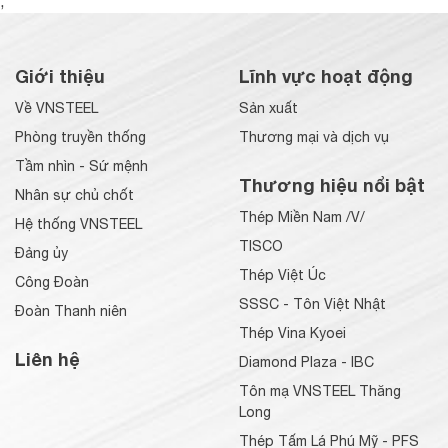
;
Giới thiệu
Lĩnh vực hoạt động
Về VNSTEEL
Sản xuất
Phòng truyền thống
Thương mại và dịch vụ
Tầm nhìn - Sứ mệnh
Thương hiệu nổi bật
Nhân sự chủ chốt
Thép Miền Nam /V/
Hệ thống VNSTEEL
TISCO
Đảng ủy
Thép Việt Úc
Công Đoàn
SSSC - Tôn Việt Nhật
Đoàn Thanh niên
Thép Vina Kyoei
Liên hệ
Diamond Plaza - IBC
Tôn mạ VNSTEEL Thăng
Long
Thép Tấm Lá Phú Mỹ - PFS