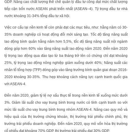
GDP. Nâng cao chất lượng thể chế quản lý đầu tư công đạt mức chất lượng
tiếp cận bốn nước ASEAN phát triển nhất (ASEAN–4). Tỷ trọng đầu tư nhà
nước khoảng 31-34% tổng đầu tư xã hội.
Việc cơ cấu lại nền kinh tế còn phải đạt các mục tiêu, như: hằng năm có 30-
35% doanh nghiệp có hoạt động đổi mới sáng tạo. Tốc độ tăng năng suất
lao động bình quân hằng năm hơn 5,5%, tốc độ tăng năng suất nội ngành
đóng góp hơn 60% vào tăng năng suất lao động năm 2020. Đến năm 2020
tỷ trọng lao động qua đào tạo từ ba tháng trở lên có chứng chỉ đạt khoảng
25%, tỷ trọng lao động nông nghiệp giảm xuống dưới 40%; Năng suất các
nhân tố tổng hợp (TFP) đóng góp vào tăng trưởng bình quân giai đoạn 2016-
2020 khoảng 30-35%. Thu hẹp khoảng cách năng lực cạnh tranh quốc gia
với ASEAN-4.
Đến năm 2020, giảm tỷ lệ nợ xấu thực tế trong nền kinh tế xuống mức dưới
3%. Giảm lãi suất cho vay trung bình trong nước có tính cạnh tranh so với
mức lãi suất cho vay trung bình trong nhóm ASEAN-4. Nâng cao quy mô và
hiệu quả của thị trường chứng khoán, thị trường trái phiếu chính phủ, thị
trường trái phiếu doanh nghiệp. Đến năm 2020, quy mô vốn hóa thị trường
cổ phiếu đạt khoảng 70% GDP, thị trường trái phiếu đạt 30% GDP.