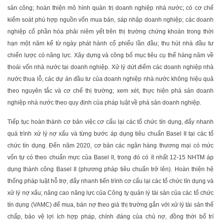
sản công; hoàn thiện mô hình quản trị doanh nghiệp nhà nước; có cơ chế
kiểm soát phù hợp nguồn vốn mua bán, sáp nhập doanh nghiệp; các doanh
nghiệp cổ phần hóa phải niêm yết trên thị trường chứng khoán trong thời
hạn một năm kể từ ngày phát hành cổ phiếu lần đầu; thu hút nhà đầu tư
chiến lược có năng lực. Xây dựng và công bố mục tiêu cụ thể hàng năm về
thoái vốn nhà nước tại doanh nghiệp. Xử lý dứt điểm các doanh nghiệp nhà
nước thua lỗ, các dự án đầu tư của doanh nghiệp nhà nước không hiệu quả
theo nguyên tắc và cơ chế thị trường; xem xét, thực hiện phá sản doanh
nghiệp nhà nước theo quy định của pháp luật về phá sản doanh nghiệp.
Tiếp tục hoàn thành cơ bản việc cơ cấu lại các tổ chức tín dụng, đẩy nhanh
quá trình xử lý nợ xấu và từng bước áp dụng tiêu chuẩn Basel II tại các tổ
chức tín dụng. Đến năm 2020, cơ bản các ngân hàng thương mại có mức
vốn tự có theo chuẩn mực của Basel II, trong đó có ít nhất 12-15 NHTM áp
dụng thành công Basel II (phương pháp tiêu chuẩn trở lên). Hoàn thiện hệ
thống pháp luật hỗ trợ, đẩy nhanh tiến trình cơ cấu lại các tổ chức tín dụng và
xử lý nợ xấu; nâng cao năng lực của Công ty quản lý tài sản của các tổ chức
tín dụng (VAMC) để mua, bán nợ theo giá thị trường gắn với xử lý tài sản thế
chấp, bảo vệ lợi ích hợp pháp, chính đáng của chủ nợ, đồng thời bố trí