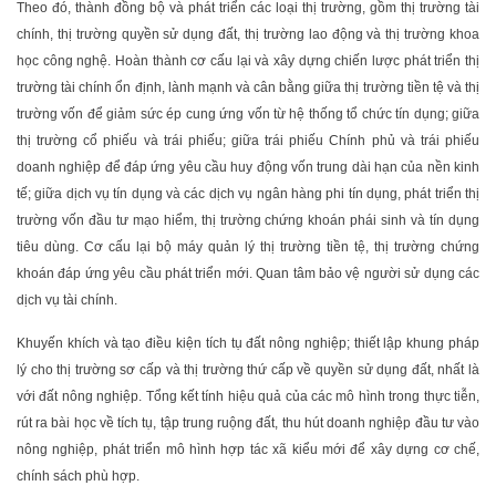
Theo đó, thành đồng bộ và phát triển các loại thị trường, gồm thị trường tài
chính, thị trường quyền sử dụng đất, thị trường lao động và thị trường khoa
học công nghệ. Hoàn thành cơ cấu lại và xây dựng chiến lược phát triển thị
trường tài chính ổn định, lành mạnh và cân bằng giữa thị trường tiền tệ và thị
trường vốn để giảm sức ép cung ứng vốn từ hệ thống tổ chức tín dụng; giữa
thị trường cổ phiếu và trái phiếu; giữa trái phiếu Chính phủ và trái phiếu
doanh nghiệp để đáp ứng yêu cầu huy động vốn trung dài hạn của nền kinh
tế; giữa dịch vụ tín dụng và các dịch vụ ngân hàng phi tín dụng, phát triển thị
trường vốn đầu tư mạo hiểm, thị trường chứng khoán phái sinh và tín dụng
tiêu dùng. Cơ cấu lại bộ máy quản lý thị trường tiền tệ, thị trường chứng
khoán đáp ứng yêu cầu phát triển mới. Quan tâm bảo vệ người sử dụng các
dịch vụ tài chính.
Khuyến khích và tạo điều kiện tích tụ đất nông nghiệp; thiết lập khung pháp
lý cho thị trường sơ cấp và thị trường thứ cấp về quyền sử dụng đất, nhất là
với đất nông nghiệp. Tổng kết tính hiệu quả của các mô hình trong thực tiễn,
rút ra bài học về tích tụ, tập trung ruộng đất, thu hút doanh nghiệp đầu tư vào
nông nghiệp, phát triển mô hình hợp tác xã kiểu mới để xây dựng cơ chế,
chính sách phù hợp.