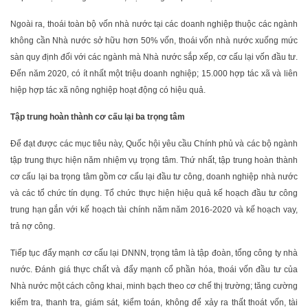
Ngoài ra, thoái toàn bộ vốn nhà nước tại các doanh nghiệp thuộc các ngành
không cần Nhà nước sở hữu hơn 50% vốn, thoái vốn nhà nước xuống mức
sàn quy định đối với các ngành mà Nhà nước sắp xếp, cơ cấu lại vốn đầu tư.
Đến năm 2020, có ít nhất một triệu doanh nghiệp; 15.000 hợp tác xã và liên
hiệp hợp tác xã nông nghiệp hoạt động có hiệu quả.
Tập trung hoàn thành cơ cấu lại ba trọng tâm
Để đạt được các mục tiêu này, Quốc hội yêu cầu Chính phủ và các bộ ngành
tập trung thực hiện năm nhiệm vụ trọng tâm. Thứ nhất, tập trung hoàn thành
cơ cấu lại ba trọng tâm gồm cơ cấu lại đầu tư công, doanh nghiệp nhà nước
và các tổ chức tín dụng. Tổ chức thực hiện hiệu quả kế hoạch đầu tư công
trung hạn gắn với kế hoạch tài chính năm năm 2016-2020 và kế hoạch vay,
trả nợ công.
Tiếp tục đẩy mạnh cơ cấu lại DNNN, trọng tâm là tập đoàn, tổng công ty nhà
nước. Đánh giá thực chất và đẩy mạnh cổ phần hóa, thoái vốn đầu tư của
Nhà nước một cách công khai, minh bạch theo cơ chế thị trường; tăng cường
kiểm tra, thanh tra, giám sát, kiểm toán, không để xảy ra thất thoát vốn, tài