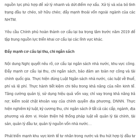
nguồn lực phù hợp để xử lý nhanh và dứt điểm nợ xấu. Xử lý và xóa bỏ tình
trạng đầu tư chéo, sở hữu chéo; đẩy mạnh thoái vốn ngoài ngành của các
NHTM.
Yêu cầu Chính phủ hoàn thành cơ cấu lại ba trọng tâm trước năm 2019 để
tập trung nguồn lực triển khai cơ cấu lại các lĩnh vực khác.
Đẩy mạnh cơ cấu lại thu, chi ngân sách
Nội dung Nghị quyết nêu rõ, cơ cấu lại ngân sách nhà nước, khu vực công.
Đẩy mạnh cơ cấu lại thu, chi ngân sách, bảo đảm an toàn nợ công và tài
chính quốc gia. Thực hiện đúng Luật Ngân sách nhà nước, các luật về thuế,
phí và lệ phí. Thực hành tiết kiệm chi tiêu trong khả năng của nền kinh tế.
Tăng cường quản lý, sử dụng hiệu quả vốn vay, chỉ vay trong khả năng trả
nợ; kiểm soát chặt khoản vay của chính quyền địa phương, DNNN. Thực
hiện nghiêm kỷ luật, kỷ cương thu, chi ngân sách ở tất cả các cấp, ngành, địa
phương và đơn vị. Hoàn thiện hệ thống pháp luật về quản lý tài chính, tài
sản, quản lý đầu tư, quản lý nguồn vốn nhà nước…
Phát triển mạnh khu vực kinh tế tư nhân trong nước và thu hút hợp lý đầu tư