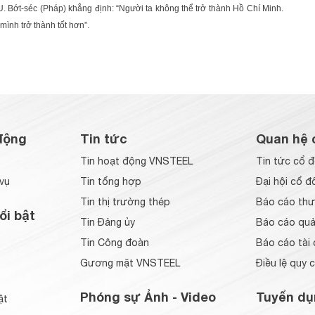
 Bớt-séc (Pháp) khẳng định: “Người ta không thể trở thành Hồ Chí Minh.
ình trở thành tốt hơn”.
động
Tin tức
Quan hệ 
Tin hoạt động VNSTEEL
Tin tức cổ 
vụ
Tin tổng hợp
Đại hội cổ đ
Tin thị trường thép
Báo cáo thư
ổi bật
Tin Đảng ủy
Báo cáo quản
Tin Công đoàn
Báo cáo tài 
Gương mặt VNSTEEL
Điều lệ quy 
Phóng sự Ảnh - Video
Tuyển dụ
ật