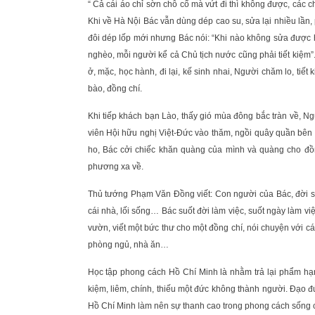
“ Cả cái áo chỉ sờn chỗ cổ mà vứt đi thì không được, các ch
Khi về Hà Nội Bác vẫn dùng dép cao su, sửa lại nhiều lần,
đôi dép lốp mới nhưng Bác nói: “Khi nào không sửa được h
nghèo, mỗi người kể cả Chủ tịch nước cũng phải tiết kiệm”
ở, mặc, học hành, đi lại, kế sinh nhai, Người chăm lo, ti
bào, đồng chí.
Khi tiếp khách bạn Lào, thấy gió mùa đông bắc tràn về, N
viên Hội hữu nghị Việt-Đức vào thăm, ngồi quây quần bên 
ho, Bác cởi chiếc khăn quàng của mình và quàng cho đồn
phương xa về.
Thủ tướng Phạm Văn Đồng viết: Con người của Bác, đời số
cái nhà, lối sống… Bác suốt đời làm việc, suốt ngày làm việc
vườn, viết một bức thư cho một đồng chí, nói chuyện với c
phòng ngủ, nhà ăn…
Học tập phong cách Hồ Chí Minh là nhằm trả lại phẩm hạn
kiệm, liêm, chính, thiếu một đức không thành người. Đạo 
Hồ Chí Minh làm nên sự thanh cao trong phong cách sống 