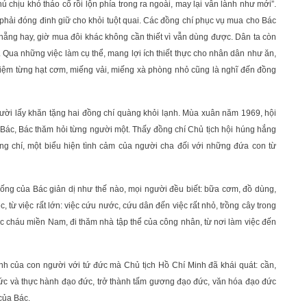
ú chịu khó tháo cổ rồi lộn phía trong ra ngoài, may lại vẫn lành như mới”.
 phải đóng đinh giữ cho khỏi tuột quai. Các đồng chí phục vụ mua cho Bác
ẵng hay, giờ mua đôi khác không cần thiết vì vẫn dùng được. Dân ta còn
. Qua những việc làm cụ thể, mang lợi ích thiết thực cho nhân dân như ăn,
ết kiệm từng hạt cơm, miếng vải, miếng xà phòng nhỏ cũng là nghĩ đến đồng
gười lấy khăn tặng hai đồng chí quàng khỏi lạnh. Mùa xuân năm 1969, hội
Bác, Bác thăm hỏi từng người một. Thấy đồng chí Chủ tịch hội húng hắng
g chí, một biểu hiện tình cảm của người cha đối với những đứa con từ
ng của Bác giản dị như thế nào, mọi người đều biết: bữa cơm, đồ dùng,
, từ việc rất lớn: việc cứu nước, cứu dân đến việc rất nhỏ, trồng cây trong
ác cháu miền Nam, đi thăm nhà tập thể của công nhân, từ nơi làm việc đến
h của con người với tứ đức mà Chủ tịch Hồ Chí Minh đã khái quát: cần,
đức và thực hành đạo đức, trở thành tấm gương đạo đức, văn hóa đạo đức
của Bác.