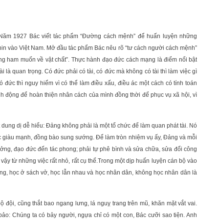
c. Năm 1927 Bác viết tác phẩm “Đường cách mệnh” để huấn luyện những
in vào Việt Nam. Mở đầu tác phẩm Bác nêu rõ “tư cách người cách mệnh”
 lòng ham muốn về vật chất”. Thực hành đạo đức cách mạng là điểm nổi bật
là quan trọng. Có đức phải có tài, có đức mà không có tài thì làm việc gì
 đức thì nguy hiểm vì có thể làm điều xấu, điều ác một cách có tính toán
h động để hoàn thiện nhân cách của mình đồng thời để phục vụ xã hội, vì
t dung dị dễ hiểu: Đảng không phải là một tổ chức để làm quan phát tài. Nó
ốc giàu mạnh, đồng bào sung sướng. Để làm tròn nhiệm vụ ấy, Đảng và mỗi
 tưởng, đạo đức đến tác phong; phải tự phê bình và sửa chữa, sửa đổi công
ậy từ những việc rất nhỏ, rất cụ thể.Trong một dịp huấn luyện cán bộ vào
ường, học ở sách vở, học lẫn nhau và học nhân dân, không học nhân dân là
 đội, cũng thắt bao ngang lưng, lá nguỵ trang trên mũ, khăn mặt vắt vai.
o: Chúng ta có bảy người, ngựa chỉ có một con, Bác cưỡi sao tiện. Anh