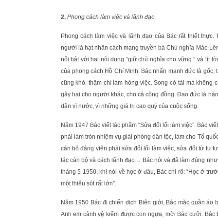
2.
Phong cách làm việc và lãnh đạo
Phong cách làm việc và lãnh đạo của Bác rất thiết thự
người là hạt nhân cách mạng truyền bá Chủ nghĩa Mác-Lên
nổi bật với hai nội dung “giữ chủ nghĩa cho vững ” và “ít
của phong cách Hồ Chí Minh. Bác nhấn mạnh đức là gốc, tài 
cũng khó, thậm chí làm hỏng việc. Song có tài mà không có
gây hại cho người khác, cho cả cộng đồng. Đạo đức là hàn
dân vì nước, vì những giá trị cao quý của cuộc sống.
Năm 1947 Bác viết tác phẩm “Sửa đổi lối làm việc”. Bác viế
phải làm tròn nhiệm vụ giải phóng dân tộc, làm cho Tổ qu
cán bộ đảng viên phải sửa đổi lối làm việc, sửa đổi từ tư
tác cán bộ và cách lãnh đạo… Bác nói và đã làm đúng như v
tháng 5-1950, khi nói về học ở đâu, Bác chỉ rõ: “Học ở tr
một thiếu sót rất lớn”.
Năm 1950 Bác đi chiến dịch Biên giới, Bác mặc quần áo bộ
Anh em cảnh vệ kiếm được con ngựa, mời Bác cưỡi. Bác bả