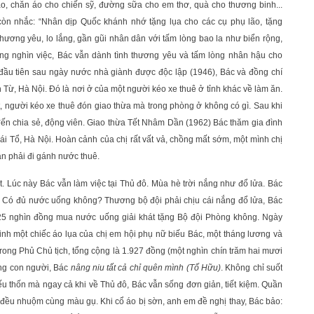
ão, chăn áo cho chiến sỹ, đường sữa cho em thơ, quà cho thương binh...
còn nhắc: “Nhân dịp Quốc khánh nhớ tặng lụa cho các cụ phụ lão, tặng
thương yêu, lo lắng, gần gũi nhân dân với tấm lòng bao la như biển rộng,
ng nghìn việc, Bác vẫn dành tình thương yêu và tấm lòng nhân hậu cho
ầu tiên sau ngày nước nhà giành được độc lập (1946), Bác và đồng chí
h Từ, Hà Nội. Đó là nơi ở của một người kéo xe thuê ở tỉnh khác về làm ăn.
ốt, người kéo xe thuê đón giao thừa mà trong phòng ở không có gì. Sau khi
đến chia sẻ, động viên. Giao thừa Tết Nhâm Dần (1962) Bác thăm gia đình
ái Tổ, Hà Nội. Hoàn cảnh của chị rất vất vả, chồng mất sớm, một mình chị
ẫn phải đi gánh nước thuê.
 Lúc này Bác vẫn làm việc tại Thủ đô. Mùa hè trời nắng như đổ lửa. Bác
 Có đủ nước uống không? Thương bộ đội phải chịu cái nắng đổ lửa, Bác
c 25 nghìn đồng mua nước uống giải khát tặng Bộ đội Phòng không. Ngày
inh một chiếc áo lụa của chị em hội phụ nữ biếu Bác, một tháng lương và
trong Phủ Chủ tịch, tổng cộng là 1.927 đồng (một nghìn chín trăm hai mươi
ừng con người, Bác
nâng niu tất cả chỉ quên mình (Tố Hữu)
. Không chỉ suốt
 thốn mà ngay cả khi về Thủ đô, Bác vẫn sống đơn giản, tiết kiệm. Quần
g đều nhuộm cùng màu gụ. Khi cổ áo bị sờn, anh em đề nghị thay, Bác bảo: