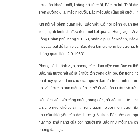
em khẩn khoản mãi, không nỡ từ chối, Bác trả lời: Thôi đ
Trên đường đi ai mệt thì cưỡi. Bác mệt Bác cũng sẽ cưỡi. T
Khi nói về bệnh quan liêu, Bác viết: Có nơi bệnh quan li
liêu, mệnh lệnh chỉ đưa đến một kết quả là: Hỏng việc. V
đồng Chính phủ tháng 9-1963, nhân dịp Quốc khánh, Bác đe
một cây bút để làm việc. Bác đưa tận tay từng bộ trưởng, 
chống quan liêu. 2-9-1963”.
Phong cách lãnh đạo, phong cách làm việc của Bác cụ thể
Bác, mà trước hết đó là ý thức tôn trọng cán bộ, tôn trọng 
phát huy quyền làm chủ của người dân đã trở thành nhân
nói và làm cho dân hiểu, dân tin để từ đó dân tự làm và t
Đến làm việc với công nhân, nông dân, bộ đội, tri thức… 
ăn, chỗ ngủ, chỗ vệ sinh. Trong quan hệ với mọi người, 
nhu cầu thiết yếu của đời thường. Vì theo Bác: Với con ng
huy mọi khả năng của con người mà Bác như một nam châm
phóng dân tộc.