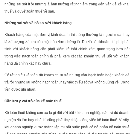
những sai sót ít ỏi nhưng là ảnh hưởng rất nghiêm trọng đến vấn đề kê khai
thuế và quyết toán thuế về sau.
Những sai sót về hồ sơ với khách hàng
Khách hàng của một đơn vị kinh doanh thì thông thường là người mua, hay
là đối tượng đầu ra của một hóa đơn chứng từ. Do đó các khoản chi phí phát
sinh với khách hàng cần phải kiểm kê thật chính xác, quan trọng hơn hết
trong việc hạch toán chính là phải xem xét các khoản thu về đối với khách
hàng đã chính xác hay chưa.
Có rất nhiều kế toán dù khách chưa trả nhưng vẫn hạch toán hoặc khách đã
trả rồi nhưng lại không hạch toán, hay việc thiếu sót và không đúng về lượng
tiền được ghi nhận.
Cần lưu ý vai trò của kế toán thuế
Kế toán thuế không còn xa lạ gì đối với bất kì doanh nghiệp nào, vì dù doanh
nghiệp đó lớn hay nhỏ thì cũng phải thực hiện công việc kế toán thuế. Vì vậy,
khi doanh nghiệp được thành lập thì bắt buộc phải có bộ phận kế toán thuế