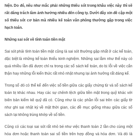
hiện. Do đó, nếu như mắc phải những thiếu sót trong khâu việc này thì sẽ
rất đáng trách làm ảnh hưởng nhiều đến công ty. Dưới đây xin đề cập một
số thiếu sót cơ bản mà nhiều kế toán văn phòng thường gặp trong việc
hạch toán.
Những sai sót về tính toán tiền mặt
Sai sót phải tính toán tiền mặt cũng là sai sót thường gặp nhất ở các kế toán,
đặc biệt là những kế toán thiếu kinh nghiệm. Những sai lầm như thế này có
quá nhiều lần đã được chỉ ra trong các sổ sách kế toán, do bị lỗi về việc cẩn
thận hay những lỗi kiến thức rất nhỏ nhặt nhưng lại ảnh hưởng rất đáng kể.
Trong số đó có thể kể đến việc số tiền giữa các giấy chứng từ và sổ sách kế
toán bị khác nhau. Hay các sự chênh lệch giữa tiền mặt trong quỹ khác với
biên bản kiểm kê quỹ đã có. Cũng như là các phần lỗi sai trên các giấy tờ
như ghi sai nhật ký về mặt thời gian, các đề mục giống nhau giữa các số
sách lại không trùng khớp về số tiền.
Cũng có các loại sai sót rất nhỏ bé như việc thanh toán 2 lần cho cùng một
hóa đơn hoặc thanh toán sai số tiền trên hợp đồng và hóa đơn. Và đó là