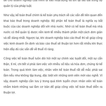
để cho doanh nghiệp của mình đi vào hoạt động và tồn tại lâu dài trong sự
quản lý của pháp luật.
Như vậy, kế toán thuế chính là kế toán phụ trách về các vấn đề liên quan đến
khai báo thuế trong doanh nghiệp. Bộ phận kế toán thuế là nghĩa vụ bắt
buộc của các doanh nghiệp đối với nhà nước. Nhờ có kế toán thuế mà nhà
nước có thể quản lý được nền kinh tế nhiều thành phần một cách đơn giản
và dễ dàng nhất. Ngược lại, khi doanh nghiệp báo cáo thuế thì sẽ giúp công
việc kinh doanh ổn định và báo cáo thuế sẽ thuận lợi hơn rất nhiều khi thực
hiện đầy đủ các vấn đề về thuế rõ ràng.
Công việc kế toán thuế luôn đòi hỏi một sự chính xác tuyệt đối, một sự cẩn
thận, tỉ mỉ, chi tiết vì phải làm việc với nhiều số liệu và hóa đơn, chứng từ kế
toán. Trong quá trình làm việc, nhân viên kế toán thuế rất dễ mắc phải sai
lầm nếu như không tập trung, đặc biệt với những sinh viên mới vào nghề. Vì
vậy, doanh nghiệp cần lưu ý trong quá trình tuyển chọn nhân viên kế toán
nhằm tránh những sai lầm cơ bản để giúp công việc kế toán thuế diễn ra
thuận lợi.