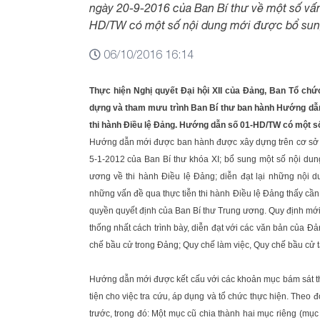
ngày 20-9-2016 của Ban Bí thư về một số vấn
HD/TW có một số nội dung mới được bổ sung
06/10/2016 16:14
Thực hiện Nghị quyết Đại hội XII của Đảng, Ban Tổ ch
dựng và tham mưu trình Ban Bí thư ban hành Hướng dẫn
thi hành Điều lệ Đảng. Hướng dẫn số 01-HD/TW có một số
Hướng dẫn mới được ban hành được xây dựng trên cơ sở
5-1-2012 của Ban Bí thư khóa XI; bổ sung một số nội d
ương về thi hành Điều lệ Đảng; diễn đạt lại những nội
những vấn đề qua thực tiễn thi hành Điều lệ Đảng thấy cần
quyền quyết định của Ban Bí thư Trung ương. Quy định mới 
thống nhất cách trình bày, diễn đạt với các văn bản của
chế bầu cử trong Đảng; Quy chế làm việc, Quy chế bầu cử 
Hướng dẫn mới được kết cấu với các khoản mục bám sát th
tiện cho việc tra cứu, áp dụng và tổ chức thực hiện. The
trước, trong đó: Một mục cũ chia thành hai mục riêng (mục