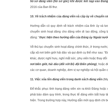
hồ sơ đảng viên (hồ sơ gốc) khi được kết nạp vào Đản
2016 của Ban Bí thư.
10. Về trách nhiệm của đảng viên và cấp ủy về chuyển s
Hướng dẫn có quy định về trách nhiệm của tỉnh ủy và tư
chuyển sinh hoạt đảng cho đảng viên đi lao động, công 
đảng: “
thực hiện theo hướng dẫn của Đảng ủy Ngoài nướ
Về thủ tục chuyển sinh hoạt đảng chính thức, ở trong nướ
cấp xã nơi biên giới hải đảo và qui định cụ thể như sau: 
khác, được nghỉ hưu, nghỉ mất sức, phụ viên hoặc thay đổi nơ
nơi biên giới, hải đảo (đối với Bộ đội Biên phòng)
, hoặc 
các cơ quan, doanh nghiệp, đơn vị sự nghiệp và hội quần c
11. Việc xóa tên đảng viên trong danh sách đảng viên
(Mụ
Để khắc phục tình trạng đảng viên xin ra khỏi Đảng hoặc 
phải bảo đảm quy trình, trong thực tế đảng viên bất hợp 
hiện. Trong trường hợp này, Hướng dẫn mới quy định chi bộ