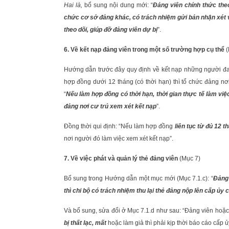
Hai là,
bổ sung nội dung mới: “
Đảng viên chính thức theo
chức cơ sở đảng khác, có trách nhiệm gửi bản nhận xét v
theo dõi, giúp đỡ đảng viên dự bị
”.
6. Về kết nạp đảng viên trong một số trường hợp cụ thể
(
Hướng dẫn trước đây quy định về kết nạp những người đa
hợp đồng dưới 12 tháng (có thời hạn) thì tổ chức đảng nơ
“
Nếu làm hợp đồng có thời hạn, thời gian thực tế làm việ
đảng nơi cư trú xem xét kết nạp
”.
Đồng thời qui định: “Nếu làm hợp đồng
liên tục từ đủ 12 t
nơi người đó làm việc xem xét kết nạp”.
7. Về việc phát và quản lý thẻ đảng viên
(Mục 7)
Bổ sung trong Hướng dẫn một mục mới (Mục 7.1.c): “
Đảng 
thì chi bộ có trách nhiệm thu lại thẻ đảng nộp lên cấp ủy c
Và bổ sung, sửa đổi ở Mục 7.1.d như sau: “Đảng viên hoặc 
bị thất lạc, mất
hoặc làm giả thì phải kịp thời báo cáo cấp ủ