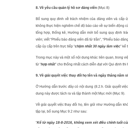
8. Về yêu cầu quản lý hồ sơ đảng viên
(Mục 8)
Bổ sung quy đinh về trách nhiệm của đảng viên và cấp ủy
không thực hiện nghiêm chế độ báo cáo về sự biến động củ
tổng hợp, thống kê, Hướng dẫn mới bổ sung quy định trá
viên; viết “Phiếu báo đảng viên đã từ trần”, “Phiếu báo đ
cấp ủy cấp trên trực tiếp “
chậm nhất 30 ngày làm việc
” kể 
Trong mục này và một số nội dung khác liên quan, trong việ
từ “
hợp nhất
” cho thống nhất cách diễn đạt với Qui định thi
9. Về giải quyết việc thay đổi họ tên và ngày tháng năm s
Ở Hướng dẫn trước đây có nội dung (8.2.h. Giải quyết việ
dung này được tách ra và lập thành một Mục mới (Mục 9).
Về giải quyết việc thay đổi họ, tên giữ như Hướng dẫn kh
tập lại, bổ sung Mục 9.2 như sau:
“
Kể từ ngày 18-8-2016, không xem xét điều chỉnh tuổi của