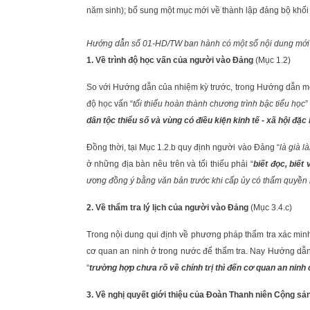
năm sinh); bổ sung một mục mới về thành lập đảng bộ khối tr
Hướng dẫn số 01-HD/TW ban hành có một số nội dung mới 
1. Về trình độ học vấn của người vào Đảng
(Mục 1.2)
So với Hướng dẫn của nhiệm kỳ trước, trong Hướng dẫn mới
độ học vấn “
tối thiểu hoàn thành chương trình bậc tiểu học
”
dân tộc thiểu số và vùng có điều kiện kinh tế - xã hội đ
Đồng thời, tại Mục 1.2.b quy định người vào Đảng “
là già l
ở những địa bàn nêu trên và tối thiểu phải “
biết đọc, biết
ương đồng ý bằng văn bản trước khi cấp ủy có thẩm quyền r
2. Về thẩm tra lý lịch của người vào Đảng
(Mục 3.4.c)
Trong nội dung qui định về phương pháp thẩm tra xác minh,
cơ quan an ninh ở trong nước để thẩm tra. Nay Hướng dẫn mớ
“
trường hợp chưa rõ về chính trị thì đến cơ quan an ninh 
3. Về nghị quyết giới thiệu của Đoàn Thanh niên Cộng sả