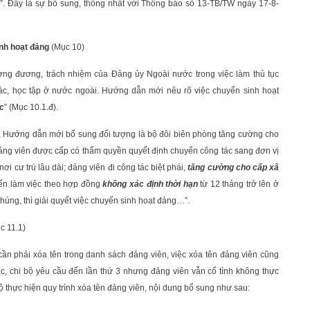
g
”. Đây là sự bổ sung, thống nhất với Thông báo số 13-TB/TW ngày 17-8-
inh hoạt đảng
(Mục 10)
ơng đương, trách nhiệm của Đảng ủy Ngoài nước trong việc làm thủ tục
tác, học tập ở nước ngoài. Hướng dẫn mới nêu rõ việc chuyển sinh hoạt
c
” (Mục 10.1.đ).
c, Hướng dẫn mới bổ sung đối tượng là bộ đôi biên phòng tăng cường cho
“Đảng viên được cấp có thẩm quyền quyết định chuyển công tác sang đơn vị
i cư trú lâu dài; đảng viên đi công tác biệt phái,
tăng cường cho cấp xã
đến làm việc theo hợp đồng
không xác định thời hạn
từ 12 tháng trở lên ở
húng, thì giải quyết việc chuyển sinh hoạt đảng…”.
c 11.1)
cần phải xóa tên trong danh sách đảng viên, việc xóa tên đảng viên cũng
tác, chi bộ yêu cầu đến lần thứ 3 nhưng đảng viên vẫn cố tình không thực
 thực hiện quy trình xóa tên đảng viên, nội dung bổ sung như sau: