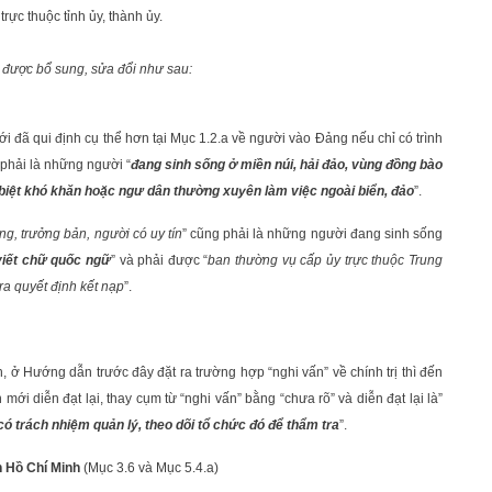
ực thuộc tỉnh ủy, thành ủy.
được bổ sung, sửa đổi như sau:
 đã qui định cụ thể hơn tại Mục 1.2.a về người vào Đảng nếu chỉ có trình
 phải là những người “
đang sinh sống ở miền núi, hải đảo, vùng đồng bào
ặc biệt khó khăn hoặc ngư dân thường xuyên làm việc ngoài biển, đảo
”.
àng, trưởng bản, người có uy tín
” cũng phải là những người đang sinh sống
 viết chữ quốc ngữ
” và phải được “
ban thường vụ cấp ủy trực thuộc Trung
a quyết định kết nạp
”.
 ở Hướng dẫn trước đây đặt ra trường hợp “nghi vấn” về chính trị thì đến
i diễn đạt lại, thay cụm từ “nghi vấn” bằng “chưa rõ” và diễn đạt lại là”
có trách nhiệm quản lý, theo dõi tổ chức đó để thẩm tra
”.
n Hồ Chí Minh
(Mục 3.6 và Mục 5.4.a)