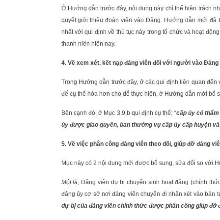
Ở Hướng dẫn trước đây, nội dung này chỉ thể hiện trách 
quyết giới thiệu đoàn viên vào Đảng. Hướng dẫn mới đã 
nhất với qui định về thủ tục này trong tổ chức và hoạt độ
thanh niên hiện nay.
4. Về xem xét, kết nạp đảng viên đối với người vào Đảng 
Trong Hướng dẫn trước đây, ở các qui định liên quan đến 
để cụ thể hóa hơn cho dễ thực hiện, ở Hướng dẫn mới bổ su
Bên cạnh đó, ở Mục 3.9.b qui định cụ thể: “
cấp ủy có thẩm
ủy được giao quyền,
ban thường vụ cấp ủy cấp huyện v
5. Về việc phân công đảng viên theo dõi, giúp đỡ đảng vi
Mục này có 2 nội dung mới được bổ sung, sửa đổi so với H
Một là,
Đảng viên dự bị chuyển sinh hoạt đảng (chính thức h
đảng ủy cơ sở nơi đảng viên chuyển đi nhận xét vào bản t
dự bị của đảng viên chính thức được phân công giúp đỡ 