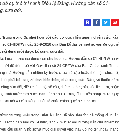
 đề cụ thể thi hành Điều lệ Đảng. Hướng dẫn số 01-
, sửa đổi.
ức Trung ương đã phối hợp với các cơ quan liên quan nghiên cứu, xây
 số 01-HD/TW ngày 20-9-2016 của Ban Bí thư về một số vấn đề cụ thể
 nội dung mới được bổ sung, sửa đổi.
 kế thừa những nội dung còn phù hợp của Hướng dẫn số 01-HD/TW ngày
ung mới để đồng bộ với Quy định số 29-QĐ/TW của Ban Chấp hành Trung
 dung mà Hướng dẫn nhiệm kỳ trước chưa đề cập hoặc thể hiện chưa rõ;
 thiết phải bổ sung để thực hiện thống nhất trong toàn Đảng và thuộc thẩm
cũng sửa đổi, điều chỉnh một số câu, chữ cho rõ nghĩa, súc tích hơn, hoặc
 Đảng, Nhà nước mới được ban hành như: Cương lĩnh, Hiến pháp 2013, Quy
tại Đại hội XII của Đảng; Luật Tổ chức chính quyền địa phương…
ứ tự chương, điều trong Điều lệ Đảng để bảo đảm tính hệ thống và thuận
o đó, Hướng dẫn mới có 19 mục, tăng 2 mục so với hướng dẫn của nhiệm kỳ
 yêu cầu quản lý hồ sơ và mục giải quyết việc thay đổi họ tên, ngày tháng