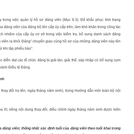
 trong việc quản lý hồ sơ đảng viên (Mục 8.3). Để khắc phục tình trạng
a đảng viên của đảng bộ lên cấp ủy cấp trên, làm khó khăn trong công tác
ch nhiệm của cấp ủy cơ sở trong việc kiểm tra, bổ sung danh sách đảng
ảng viên ra khỏi Đảng” chuyển giao cùng hồ sơ của những đảng viên này lên
từ khi lập phiếu báo”.
c diễn đạt các tổ chức đảng bị giải tán, giải thể, sáp nhập có bổ sung cụm
 hành Điều lệ Đảng.
inh
c thay đổi họ tên, ngày tháng năm sinh), trong Hướng dẫn mới toàn bộ nội
óa XI, riêng nội dung thay đổi, điều chỉnh ngày tháng năm sinh được biên
 đảng viên; thống nhất xác định tuổi của đảng viên theo tuổi khai trong