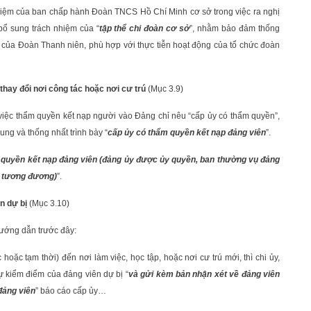
nhiệm của ban chấp hành Đoàn TNCS Hồ Chí Minh cơ sở trong việc ra nghị
bổ sung trách nhiệm của “
tập thể chi đoàn cơ sở
”, nhằm bảo đảm thống
ng của Đoàn Thanh niên, phù hợp với thực tiễn hoạt động của tổ chức đoàn
thay đổi nơi công tác hoặc nơi cư trú
(Mục 3.9)
việc thẩm quyền kết nạp người vào Đảng chỉ nêu “cấp ủy có thẩm quyền”,
ng và thống nhất trình bày “
cấp ủy có thẩm quyền kết nạp đảng viên
”.
 quyền kết nạp đảng viên (đảng ủy được ủy quyền, ban thường vụ đảng
à tương đương)
”.
ên dự bị
(Mục 3.10)
ướng dẫn trước đây:
oặc tạm thời) đến nơi làm việc, học tập, hoặc nơi cư trú mới, thì chi ủy,
ự kiểm điểm của đảng viên dự bị “
và gửi kèm bản nhận xét về đảng viên
đảng viên
” báo cáo cấp ủy…