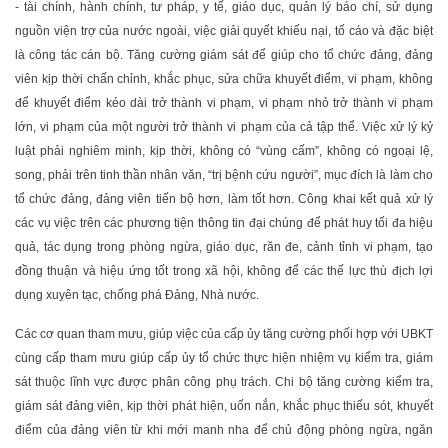
- tài chính, hành chính, tư pháp, y tế, giáo dục, quản lý báo chí, sử dụng
nguồn viện trợ của nước ngoài, việc giải quyết khiếu nại, tố cáo và đặc biệt
là công tác cán bộ. Tăng cường giám sát để giúp cho tổ chức đảng, đảng
viên kịp thời chấn chỉnh, khắc phục, sửa chữa khuyết điểm, vi phạm, không
để khuyết điểm kéo dài trở thành vi phạm, vi phạm nhỏ trở thành vi phạm
lớn, vi phạm của một người trở thành vi phạm của cả tập thể. Việc xử lý kỷ
luật phải nghiêm minh, kịp thời, không có “vùng cấm”, không có ngoại lệ,
song, phải trên tinh thần nhân văn, “trị bệnh cứu người”, mục đích là làm cho
tổ chức đảng, đảng viên tiến bộ hơn, làm tốt hơn. Công khai kết quả xử lý
các vụ việc trên các phương tiện thông tin đại chúng để phát huy tối đa hiệu
quả, tác dụng trong phòng ngừa, giáo dục, răn đe, cảnh tỉnh vi phạm, tạo
đồng thuận và hiệu ứng tốt trong xã hội, không để các thế lực thù địch lợi
dụng xuyên tạc, chống phá Đảng, Nhà nước.
Các cơ quan tham mưu, giúp việc của cấp ủy tăng cường phối hợp với UBKT
cùng cấp tham mưu giúp cấp ủy tổ chức thực hiện nhiệm vụ kiểm tra, giám
sát thuộc lĩnh vực được phân công phụ trách. Chi bộ tăng cường kiểm tra,
giám sát đảng viên, kịp thời phát hiện, uốn nắn, khắc phục thiếu sót, khuyết
điểm của đảng viên từ khi mới manh nha để chủ động phòng ngừa, ngăn