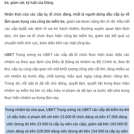
tra, giám sát, kỷ luật của Đảng
.
Nhận thức của các cấp ủy, tổ chức đảng, nhất là người đứng đầu cấp ủy về
tầm quan trọng của công tác kiểm tra
, giám sát được nâng lên rõ rệt. Hầu hết
các cấp ủyđã xác định rõ vai trò trách nhiệm, thường xuyên quan tâm lãnh
đạo, chỉ đạo và tổ chức thực hiện công tác kiểm tra, giám sát; kết quả có
chuyển biến tích cực, toàn diện trên các mặt công tác.
UBKT
Trung ương và UBKT các cấp đã tổ chức thực hiện toàn diện các
nhiệm vụ theo quy định của Điều lệ Đảng và nhiệm vụ Bộ Chính trị, Ban Bí
thư, cấp ủy cùng cấp giao với một khối lượng công việc rất lớn, tăng nhiều so
với nhiệm kỳ trước đây, chất lượng, hiệu quả ngày càng được nâng lên.
Trong đó, nổi bật là đã rất chủ động, quyết tâm, quyết liệt trong thực hiện
nhiệm vụ kiểm tra khi có dấu hiệu vi phạm và đã tạo ra bước đột phá trong
thực hiện nhiệm vụ trọng tâm này.
Trong nhiệm kỳ vừa qua, UBKT Trung ương và UBKT các cấp đã kiểm tra khi
có dấu hiệu vi phạm đối với trên 15.000 tổ chức đảng và trên 47.000 đảng
viên (trong đó trên 23.000 là cấp ủy viên các cấp), giám sát trên 183.000 tổ
chức đảng và trên 528.000 đảng viên (trong đó trên 154.000 là cấp ủy viên