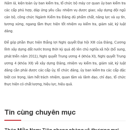
Năm là,
kiện toàn ủy ban kiểm tra, tổ chức bộ máy cơ quan ủy ban kiểm tra
các cấp phù hợp, đáp ứng yêu cầu nhiệm vụ được giao; xây dựng đội ngũ
cán bộ, công chức Ngành Kiểm tra Đảng đủ phẩm chất, năng lực và uy tín,
tương xứng, ngang tầm thực hiện tốt nhiệm vụ kiểm tra, giám sát, kỷ luật
đảng.
Để góp phần thực hiện thắng lợi Nghị quyết Đại hội XIII của Đảng, Cương
lĩnh xây dựng đất nước trong thời kỳ quá độ lên chủ nghĩa xã hội (bổ sung,
phát triển năm 2011), Nghị quyết Trung ương 4 (khóa XI), Nghị quyết Trung
ương 4 (khóa XII) về xây dựng Đảng, nhiệm vụ kiểm tra, giám sát, kỷ luật
đảng cần phải được các cấp ủy, tổ chức đảng, ủy ban kiểm tra các cấp đặc
biệt coi trọng, làm hết trách nhiệm, quan tâm và lãnh đạo, chỉ đạo, tổ chức
thực hiện có chất lượng, hiệu lực, hiệu quả.
Tin cùng chuyên mục
Thép Miền Nam: Tiên phong phòng vệ thương mại,