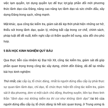
việc lạm quyền, lợi dụng quyền lực để trục lợi;góp phần đổi mới phương
thức lãnh đạo của Đảng, nâng cao năng lực lãnh đạo và sức chiến đấu, xây
dựng Đảng trong sạch, vững mạnh.
Mặt khác, qua công tác kiểm tra, giám sát đã kịp thời phát hiện những sơ hở,
thiếu sót trong lãnh đạo, quản lý, những bất cập trong cơ chế, chính sách,
pháp luật để đề xuất, kiến nghị cấp có thẩm quyền bổ sung, sửa đổi cho phù
hợp.
5 BÀI HỌC KINH NGHIỆM QUÝ BÁU
Qua thực tiễn của nhiệm kỳ Đại hội XII, công tác kiểm tra, giám sát đã góp
phần quan trọng trong công tác xây dựng, chỉnh đốn Đảng, đã để lại nhiều
bài học kinh nghiệm:
Thứ nhất,
c
ác
cấp ủy, tổ chức đảng, nhất là người đứng đầu cấp ủy phải thực
sự quan tâm lãnh đạo, chỉ đạo, tổ chức thực hiện tốt công tác kiểm tra, giám
sát ở địa phương, đơn vị một cách chủ động, thường xuyên, liên tục theo tinh
thần “
lãnh đạo mà không kiểm tra thì coi như không lãnh đạo
”.V
ai trò của
người đứng đầu cấp ủy, tổ chức đảng là hết sức quan trọng, ở Trung ương là