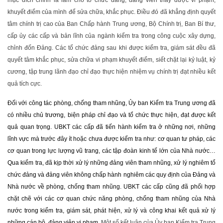
mục đích chính là làm cho tổ chức đảng, đảng viên thấy được vi phạm,
khuyết điểm của mình để sửa chữa, khắc phục. Điều đó đã khẳng định quyết
tâm chính trị cao của Ban Chấp hành Trung ương, Bộ Chính trị, Ban Bí thư,
cấp ủy các cấp và bản lĩnh của ngành kiểm tra trong công cuộc xây dựng,
chỉnh đốn Đảng. Các tổ chức đảng sau khi được kiểm tra, giám sát đều đã
quyết tâm khắc phục, sửa chữa vi phạm khuyết điểm, siết chặt lại kỷ luật, kỷ
cương, tập trung lãnh đạo chỉ đạo thực hiện nhiệm vụ chính trị đạt nhiều kết
quả tích cực.
Đối với công tác phòng, chống tham nhũng, Ủy ban Kiểm tra Trung ương đã
có nhiều chủ trương, biện pháp chỉ đạo và tổ chức thực hiện, đạt được kết
quả quan trọng. UBKT các cấp đã tiến hành kiểm tra ở những nơi, những
lĩnh vực mà trước đây ít hoặc chưa được kiểm tra như: cơ quan tư pháp, các
cơ quan trong lực lượng vũ trang, các tập đoàn kinh tế lớn của Nhà nước…
Qua kiểm tra, đã kịp thời xử lý những đảng viên tham nhũng, xử lý nghiêm tổ
chức đảng và đảng viên không chấp hành nghiêm các quy định của Đảng và
Nhà nước về phòng, chống tham nhũng. UBKT các cấp cũng đã phối hợp
chặt chẽ với các cơ quan chức năng phòng, chống tham nhũng của Nhà
nước trong kiểm tra, giám sát, phát hiện, xử lý và công khai kết quả xử lý
những cán bộ, đảng viên vi phạm.
Một số kết luận của Ủy ban Kiểm tra Trung