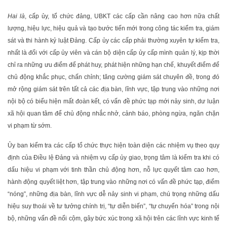
Hai là
, cấp ủy, tổ chức đảng, UBKT các cấp cần nâng cao hơn nữa chất
lượng, hiệu lực, hiệu quả và tạo bước tiến mới trong công tác kiểm tra, giám
sát và thi hành kỷ luật Đảng. Cấp ủy các cấp phải thường xuyên tự kiểm tra,
nhất là đối với cấp ủy viên và cán bộ diện cấp ủy cấp mình quản lý, kịp thời
chỉ ra những ưu điểm để phát huy, phát hiện những hạn chế, khuyết điểm để
chủ động khắc phục, chấn chỉnh; tăng cường giám sát chuyên đề, trong đó
mở rộng giám sát trên tất cả các địa bàn, lĩnh vực, tập trung vào những nơi
nội bộ có biểu hiện mất đoàn kết, có vấn đề phức tạp mới nảy sinh, dư luận
xã hội quan tâm để chủ động nhắc nhở, cảnh báo, phòng ngừa, ngăn chặn
vi phạm từ sớm.
Ủy ban kiểm tra các cấp tổ chức thực hiện toàn diện các nhiệm vụ theo quy
định của Điều lệ Đảng và nhiệm vụ cấp ủy giao, trọng tâm là kiểm tra khi có
dấu hiệu vi phạm với tinh thần chủ động hơn, nỗ lực quyết tâm cao hơn,
hành động quyết liệt hơn, tập trung vào những nơi có vấn đề phức tạp, điểm
“nóng”, những địa bàn, lĩnh vực dễ nảy sinh vi phạm, chú trọng những dấu
hiệu suy thoái về tư tưởng chính trị, “tự diễn biến”, “tự chuyển hóa” trong nội
bộ, những vấn đề nổi cộm, gây bức xúc trong xã hội trên các lĩnh vực kinh tế