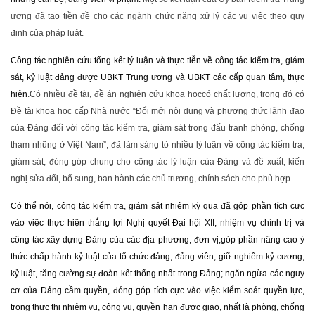
ương đã tạo tiền đề cho các ngành chức năng xử lý các vụ việc theo quy
định của pháp luật.
Công tác nghiên cứu tổng kết lý luận và thực tiễn về công tác kiểm tra, giám
sát, kỷ luật đảng được UBKT Trung ương và UBKT các cấp quan tâm, thực
hiện
.Có nhiều đề tài, đề án nghiên cứu khoa họccó chất lượng, trong đó có
Đề tài khoa học cấp Nhà nước “Đổi mới nội dung và phương thức lãnh đạo
của Đảng đối với công tác kiểm tra, giám sát trong đấu tranh phòng, chống
tham nhũng ở Việt Nam”, đã làm sáng tỏ nhiều lý luận về công tác kiểm tra,
giám sát, đóng góp chung cho công tác lý luận của Đảng và đề xuất, kiến
nghị sửa đổi, bổ sung, ban hành các chủ trương, chính sách cho phù hợp.
Có thể nói, công tác kiểm tra, giám sát nhiệm kỳ qua đã góp phần tích cực
vào việc thực hiện thắng lợi Nghị quyết Đại hội XII, nhiệm vụ chính trị và
công tác xây dựng Đảng của các địa phương, đơn vị;góp phần nâng cao ý
thức chấp hành kỷ luật của tổ chức đảng, đảng viên, giữ nghiêm kỷ cương,
kỷ luật, tăng cường sự đoàn kết thống nhất trong Đảng; ngăn ngừa các nguy
cơ của Đảng cầm quyền, đóng góp tích cực vào việc kiểm soát quyền lực,
trong thực thi nhiệm vụ, công vụ, quyền hạn được giao, nhất là phòng, chống