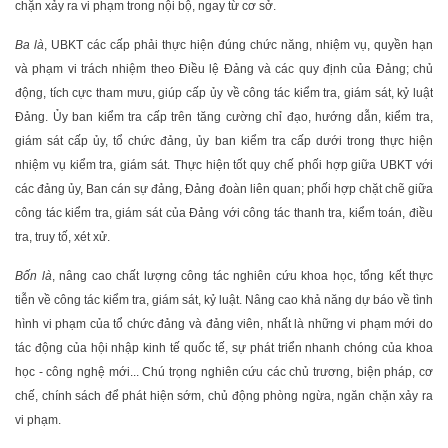
chặn xảy ra vi phạm trong nội bộ, ngay từ cơ sở.
Ba là
, UBKT các cấp phải thực hiện đúng chức năng, nhiệm vụ, quyền hạn
và phạm vi trách nhiệm theo Điều lệ Đảng và các quy định của Đảng; chủ
động, tích cực tham mưu, giúp cấp ủy về công tác kiểm tra, giám sát, kỷ luật
Đảng. Ủy ban kiểm tra cấp trên tăng cường chỉ đạo, hướng dẫn, kiểm tra,
giám sát cấp ủy, tổ chức đảng, ủy ban kiểm tra cấp dưới trong thực hiện
nhiệm vụ kiểm tra, giám sát. Thực hiện tốt quy chế phối hợp giữa UBKT với
các đảng ủy, Ban cán sự đảng, Đảng đoàn liên quan; phối hợp chặt chẽ giữa
công tác kiểm tra, giám sát của Đảng với công tác thanh tra, kiểm toán, điều
tra, truy tố, xét xử.
Bốn là
, nâng cao chất lượng công tác nghiên cứu khoa học, tổng kết thực
tiễn về công tác kiểm tra, giám sát, kỷ luật. Nâng cao khả năng dự báo về tình
hình vi phạm của tổ chức đảng và đảng viên, nhất là những vi phạm mới do
tác động của hội nhập kinh tế quốc tế, sự phát triển nhanh chóng của khoa
học - công nghệ mới... Chú trọng nghiên cứu các chủ trương, biện pháp, cơ
chế, chính sách để phát hiện sớm, chủ động phòng ngừa, ngăn chặn xảy ra
vi phạm.