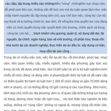
các cấp); tập trung nhiều vào những
điểm "nóng", nhữnglĩnh vực nhạy cảm,
dễ phát sinh tiêu cực, những vấn đề bức xúc mà dư luận quan tâm như: việc
chấp hành nguyên tắc tập trung dân chủ, quy chế làm việc; công tác cán bộ;
suy thoái về tư tưởng chính trị, đạo đức, lối sống;tha hóa quyền lực của đảng
viên có chức quyền trong việc quyết định chủ trương, chính sách và trong
công tác cán bộ,…
; trách nhiệm nêu gương; quản lý, sử dụng đất đai, tài
nguyên, tài chính, ngân hàng; bảo vệ môi trường, cổ phần hóa, thoái vốn
nhà nước tại các doanh nghiệp; thực hiện dự án đầu tư, xây dựng cơ bản,
mua sắm tài sản công...
Trong đó có nhiều việc mới, việc tồn tại đã lâu, rất khó khăn, phức tạp, nhạy
cảm, liên quan nhiều cấp, nhiều ngành, nhiều địa phương, gây bức xúc
trong xã hội đã được phát hiện, làm rõ,kết luận và xử lý kỷ luật nghiêm minh
nhiều tổ chức đảng và đảng viên vi phạm(Quyết định kỷ luật và đề nghị cấp
có thẩm quyền thi hành kỷ luật hơn 1.300 tổ chức đảng và gần 70.000 đảng
viên vi phạm), có cả những đồng chí giữ cương vị cao của Đảng, Nhà nước,
lãnh đạo chủ chốt các địa phương, đơn vị, sĩ quan cấp tướng trong lực lượng
vũ trang, đương chức hoặc đã nghỉ hưu,... với tinh thần làm nghiêm từ trên
xuống, không có "vùng cấm", không có ngoại lệ, nhưng cũng rất nhân văn,