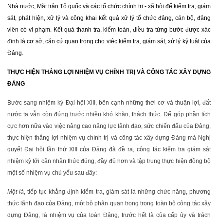
Nhà nước, Mặt trận Tổ quốc và các tổ chức chính trị - xã hội để kiểm tra, giám
sát, phát hiện, xử lý và công khai kết quả xử lý tổ chức đảng, cán bộ, đảng
viên có vi phạm. Kết quả thanh tra, kiểm toán, điều tra từng bước được xác
định là cơ sở, căn cứ quan trọng cho việc kiểm tra, giám sát, xử lý kỷ luật của
Đảng.
THỰC HIỆN THẮNG LỢI NHIỆM VỤ CHÍNH TRỊ VÀ CÔNG TÁC XÂY DỰNG
ĐẢNG
Bước sang nhiệm kỳ Đại hội XIII, bên cạnh những thời cơ và thuận lợi, đất
nước ta vẫn còn đứng trước nhiều khó khăn, thách thức. Để góp phần tích
cực hơn nữa vào việc nâng cao năng lực lãnh đạo, sức chiến đấu của Đảng,
thực hiện thắng lợi nhiệm vụ chính trị và công tác xây dựng Đảng mà Nghị
quyết Đại hội lần thứ XIII của Đảng đã đề ra, công tác kiểm tra giám sát
nhiệm kỳ tới cần nhận thức đúng, đầy đủ hơn và tập trung thực hiện đồng bộ
một số nhiệm vụ chủ yếu sau đây:
Một là
, tiếp tục khẳng định kiểm tra, giám sát là những chức năng, phương
thức lãnh đạo của Đảng, một bộ phận quan trọng trong toàn bộ công tác xây
dựng Đảng, là nhiệm vụ của toàn Đảng, trước hết là của cấp ủy và trách