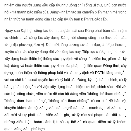
nhiệm của người đứng đầu cấp ủy, như đồng chí Tổng Bí thư, Chủ tịch nước
nói - "là thanh bảo kiếm của Đảng"- nhằm tạo sự chuyển biến mạnh mẽ trong
nhận thức và hành động của các cấp ủy, ủy ban kiểm tra các cấp.
Ngay sau Đại hội, công tác kiểm tra, giám sát của Đảng phải bám sát nhiệm
vụ chính trị và công tác xây dựng Đảng nói chung cũng như thực tiễn của
từng địa phương, đơn vị. Đổi mới, tăng cường sự lãnh đạo, chỉ đạo thường
xuyên của các cấp ủy đảng đối với công tác này.
Tiếp tục chỉ đạo nghiên cứu
xây dựng hoàn thiện hệ thống các quy định về công tác kiểm tra, giám sát, kỷ
luật đảng và hoàn thiện các quy định của pháp luật liên quan.Đồng thời, xây
dựng, hoàn thiện hệ thống pháp luật và các quy định về PCTN, lãng phí gắn
với cơ chế kiểm soát quyền lực và kỷ luật của Đảng, kỷ luật hành chính, xử lý
bằng pháp luật gắn với việc xây dựng hoàn thiện cơ chế, chính sách đối với
cán bộ, công chức, viên chức để cán bộ đảng viên "không thể tham nhũng",
"không dám tham nhũng", “không cần tham nhũng"; có cơ chế để bảo vệ,
khuyến khích cán bộ, đảng viên dám nghĩ, dám làm, mạnh dạn, đi đầu trong
đổi mới vì sự phát triển. Việc đánh giá, xử lý các sai phạm cần đặt trong
những điều kiện, hoàn cảnh lịch sử cụ thể để có quan điểm xử lý khách
quan, đúng đắn, phù hợp.