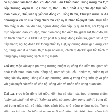
có sự quan tâm lãnh đạo, chỉ đạo của Ban Chấp hành Trung ương mà trực
tiếp, thường xuyên là Bộ Chính trị, Ban Bí thư, nhất là sự chỉ đạo trực tiếp,
toàn diện, cụ thể, kiên quyết của đồng chí Tổng Bí thư, Chủ tịch nước; ở địa
phương là vai trò của đồng chí bí thư cấp ủy là nhân tố quyết định.
Thực tiễn
cho thấy, ở đâu và khi nào, người đứng đầu cấp ủy quan tâm, coi trọng và
trực tiếp lãnh đạo, chỉ đạo, thực hiện công tác kiểm tra, giám sát, thì ở đó, vai
trò trách nhiệm của UBKT được phát huy, hoạt động kiểm tra, giám sát được
đẩy mạnh; nội bộ đoàn kết thống nhất; kỷ luật, kỷ cương được giữ vững, cán
bộ, đảng viên ít vi phạm; thực hiện nhiệm vụ chính trị đạt kết quả tốt; tổ chức
đảng ngày càng trong sạch, vững mạnh.
Thứ hai,
v
iệc xác định phương hướng nhiệm vụ công tác kiểm tra, giám sát
phải thiết thực, toàn diện, đồng bộ, bám sát yêu cầu nhiệm vụ chính trị và
công tác xây dựng Đảng của địa phương, đơn vị trong từng thời kỳ và gắn
với giải quyết các vấn đề cán bộ, đảng viên và nhân dân đang quan tâm.
Thứ ba, t
hực hiện đồng bộ giữa kiểm tra và giám sát theo phương châm:
“giám sát phải mở rộng”
,
“kiểm tra phải có trọng tâm, trọng điểm”
, trong đó,
coi trọng giám sát để nhắc nhở, cảnh báo, chủ động phòng ngừa. Trong
kiểm tra khi có dấu hiệu vi phạm phải chủ động, kịp thời, chọn đúng thời