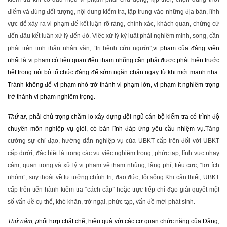
điểm và đúng đối tượng, nội dung kiểm tra, tập trung vào những địa bàn, lĩnh
vực dễ xảy ra vi phạm để kết luận rõ ràng, chính xác, khách quan, chứng cứ
đến đâu kết luận xử lý đến đó. Việc xử lý kỷ luật phải nghiêm minh, song, cần
phải trên tinh thần nhân văn, “trị bệnh cứu người”,
vi phạm của đảng viên
nhất là vi phạm có liên quan đến tham nhũng cần phải được phát hiện trước
hết trong nội bộ tổ chức đảng để sớm ngăn chặn ngay từ khi mới manh nha.
Tránh không để vi phạm nhỏ trở thành vi phạm lớn, vi phạm ít nghiêm trọng
trở thành vi phạm nghiêm trọng.
Thứ tư,
phải chú trọng chăm lo xây dựng đội ngũ cán bộ kiểm tra có trình độ
chuyên môn nghiệp vụ giỏi, có bản lĩnh đáp ứng yêu cầu nhiệm vụ.
Tăng
cường sự chỉ đạo, hướng dẫn nghiệp vụ của UBKT cấp trên đối với UBKT
cấp dưới, đặc biệt là trong các vụ việc nghiêm trọng, phức tạp, lĩnh vực nhạy
cảm, quan trọng và xử lý vi phạm về tham nhũng, lãng phí, tiêu cực, “lợi ích
nhóm”, suy thoái về tư tưởng chính trị, đạo đức, lối sống.Khi cần thiết, UBKT
cấp trên tiến hành kiểm tra “cách cấp” hoặc trực tiếp chỉ đạo giải quyết một
số vấn đề cụ thể, khó khăn, trở ngại, phức tạp, vấn đề mới phát sinh.
Thứ năm,
p
hối hợp chặt chẽ, hiệu quả với các cơ quan chức năng của Đảng,