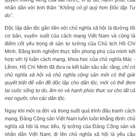
nhân dân với tinh thần
"Không có gì quý hơn Độc lập Tự
do".
Độc lập dân tộc gắn liền với chủ nghĩa xã hội là đường lối
cơ bản, xuyên suốt của cách mạng Việt Nam và cũng là
điểm cốt yếu trong di sản tư tưởng của Chủ tịch Hồ Chí
Minh. Bằng kinh nghiệm thực tiễn phong phú của mình kết
hợp với lý luận cách mạng, khoa học của chủ nghĩa Mác -
Lênin, Hồ Chí Minh đã đưa ra kết luận sâu sắc rằng,
chỉ có
chủ nghĩa xã hội và chủ nghĩa cộng sản mới có thể giải
quyết triệt để vấn đề độc lập cho dân tộc, mới có thể đem
lại cuộc sống tự do, ấm no và hạnh phúc thực sự cho tất cả
mọi người, cho các dân tộc.
Ngay khi mới ra đời và trong suốt quá trình đấu tranh cách
mạng, Đảng Cộng sản Việt Nam luôn luôn khẳng định: chủ
nghĩa xã hội là mục tiêu, lý tưởng của Đảng Cộng sản và
nhân dân Việt Nam; đi lên chủ nghĩa xã hội là yêu cầu