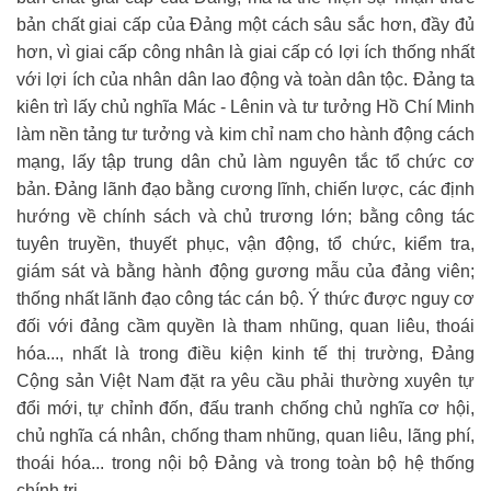
bản chất giai cấp của Đảng một cách sâu sắc hơn, đầy đủ
hơn, vì giai cấp công nhân là giai cấp có lợi ích thống nhất
với lợi ích của nhân dân lao động và toàn dân tộc. Đảng ta
kiên trì lấy chủ nghĩa Mác - Lênin và tư tưởng Hồ Chí Minh
làm nền tảng tư tưởng và kim chỉ nam cho hành động cách
mạng, lấy tập trung dân chủ làm nguyên tắc tổ chức cơ
bản. Đảng lãnh đạo bằng cương lĩnh, chiến lược, các định
hướng về chính sách và chủ trương lớn; bằng công tác
tuyên truyền, thuyết phục, vận động, tổ chức, kiểm tra,
giám sát và bằng hành động gương mẫu của đảng viên;
thống nhất lãnh đạo công tác cán bộ. Ý thức được nguy cơ
đối với đảng cầm quyền là tham nhũng, quan liêu, thoái
hóa..., nhất là trong điều kiện kinh tế thị trường, Đảng
Cộng sản Việt Nam đặt ra yêu cầu phải thường xuyên tự
đổi mới, tự chỉnh đốn, đấu tranh chống chủ nghĩa cơ hội,
chủ nghĩa cá nhân, chống tham nhũng, quan liêu, lãng phí,
thoái hóa... trong nội bộ Đảng và trong toàn bộ hệ thống
chính trị.