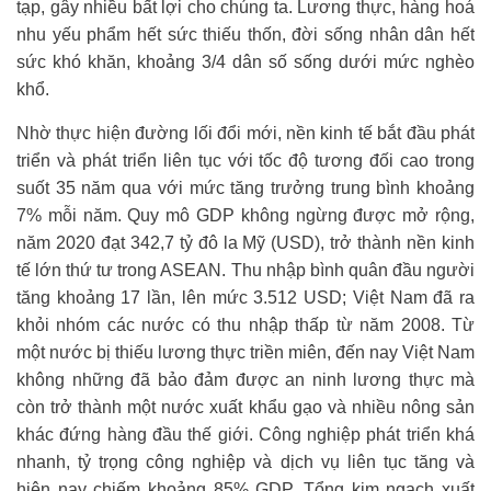
tạp, gây nhiều bất lợi cho chúng ta. Lương thực, hàng hoá
nhu yếu phẩm hết sức thiếu thốn, đời sống nhân dân hết
sức khó khăn, khoảng 3/4 dân số sống dưới mức nghèo
khổ.
Nhờ thực hiện đường lối đổi mới, nền kinh tế bắt đầu phát
triển và phát triển liên tục với tốc độ tương đối cao trong
suốt 35 năm qua với mức tăng trưởng trung bình khoảng
7% mỗi năm. Quy mô GDP không ngừng được mở rộng,
năm 2020 đạt 342,7 tỷ đô la Mỹ (USD), trở thành nền kinh
tế lớn thứ tư trong ASEAN. Thu nhập bình quân đầu người
tăng khoảng 17 lần, lên mức 3.512 USD; Việt Nam đã ra
khỏi nhóm các nước có thu nhập thấp từ năm 2008. Từ
một nước bị thiếu lương thực triền miên, đến nay Việt Nam
không những đã bảo đảm được an ninh lương thực mà
còn trở thành một nước xuất khẩu gạo và nhiều nông sản
khác đứng hàng đầu thế giới. Công nghiệp phát triển khá
nhanh, tỷ trọng công nghiệp và dịch vụ liên tục tăng và
hiện nay chiếm khoảng 85% GDP. Tổng kim ngạch xuất