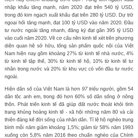
nhập khẩu tăng mạnh, năm 2020 đạt trên 540 tỷ USD,
trong đó kim ngạch xuất khẩu đạt trên 280 tỷ USD. Dự trữ
ngoại hối tăng mạnh, đạt 100 tỷ USD vào năm 2020. Đầu
tư nước ngoài tăng nhanh, đăng ký đạt gần 395 tỷ USD
vào cuối năm 2020. Về cơ cấu nền kinh tế xét trên phương
diện quan hệ sở hữu, tổng sản phẩm quốc nội của Việt
Nam hiện nay gồm khoảng 27% từ kinh tế nhà nước, 4%
từ kinh tế tập thể, 30% từ kinh tế hộ, 10% từ kinh tế tư
nhân trong nước và 20% từ khu vực có vốn đầu tư nước
ngoài.
Hiện dân số của Việt Nam là hơn
97 triệu
người, gồm 54
dân tộc anh em, trong đó hơn 60% số dân sống ở nông
thôn. Phát triển kinh tế đã giúp đất nước thoát khỏi tình
trạng khủng hoảng kinh tế - xã hội những năm 80 và cải
thiện đáng kể đời sống của nhân dân. Tỉ lệ hộ nghèo trung
bình mỗi năm giảm khoảng 1,5%; giảm từ 58% năm 1993
xuống còn 5,8% năm 2016 theo chuẩn nghèo của Chính