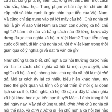
cứu rất công phu, nghiêm túc, tổng kết thực tiễn một cách
sâu sắc, khoa học. Trong phạm vi bài này, tôi chỉ xin đề
cập một số khía cạnh từ góc nhìn thực tiễn của Việt Nam.
Và cũng chỉ tập trung vào trả lời mấy câu hỏi: Chủ nghĩa xã
hội là gì? Vì sao Việt Nam lựa chọn con đường xã hội chủ
nghĩa? Làm thế nào và bằng cách nào để từng bước xây
dựng được chủ nghĩa xã hội ở Việt Nam? Thực tiễn công
cuộc đổi mới, đi lên chủ nghĩa xã hội ở Việt Nam trong thời
gian qua có ý nghĩa gì và đặt ra vấn đề gì?
Như chúng ta đã biết, chủ nghĩa xã hội thường được hiểu
với ba tư cách: chủ nghĩa xã hội là một
học thuyết
; chủ
nghĩa xã hội là một phong trào; chủ nghĩa xã hội là một
chế
độ
. Mỗi tư cách ấy lại có nhiều biểu hiện khác nhau, tùy
theo thế giới quan và trình độ phát triển ở mỗi giai đoạn
lịch sử cụ thể. Chủ nghĩa xã hội đề cập ở đây là chủ nghĩa
xã hội khoa học dựa trên học thuyết Mác - Lênin trong thời
đại ngày nay. Vậy thì chúng ta phải
định hình
chủ nghĩa xã
hội thế nào, và
định hướng
đi lên chủ nghĩa xã hội thế nào