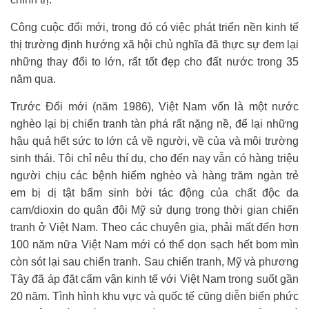
Công cuộc đổi mới, trong đó có việc phát triển nền kinh tế
thị trường định hướng xã hội chủ nghĩa đã thực sự đem lại
những thay đổi to lớn, rất tốt đẹp cho đất nước trong 35
năm qua.
Trước Đổi mới (năm 1986), Việt Nam vốn là một nước
nghèo lại bị chiến tranh tàn phá rất nặng nề, để lại những
hậu quả hết sức to lớn cả về người, về của và môi trường
sinh thái. Tôi chỉ nêu thí dụ, cho đến nay vẫn có hàng triệu
người chịu các bệnh hiểm nghèo và hàng trăm ngàn trẻ
em bị dị tật bẩm sinh bởi tác động của chất độc da
cam/dioxin do quân đội Mỹ sử dụng trong thời gian chiến
tranh ở Việt Nam. Theo các chuyên gia, phải mất đến hơn
100 năm nữa Việt Nam mới có thể dọn sạch hết bom mìn
còn sót lại sau chiến tranh. Sau chiến tranh, Mỹ và phương
Tây đã áp đặt cấm vận kinh tế với Việt Nam trong suốt gần
20 năm. Tình hình khu vực và quốc tế cũng diễn biến phức