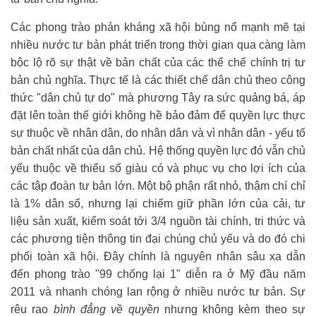
Các phong trào phản kháng xã hội bùng nổ mạnh mẽ tại
nhiều nước tư bản phát triển trong thời gian qua càng làm
bộc lộ rõ sự thật về bản chất của các thể chế chính trị tư
bản chủ nghĩa. Thực tế là các thiết chế dân chủ theo công
thức "dân chủ tự do" mà phương Tây ra sức quảng bá, áp
đặt lên toàn thế giới không hề bảo đảm để quyền lực thực
sự thuộc về nhân dân, do nhân dân và vì nhân dân - yếu tố
bản chất nhất của dân chủ. Hệ thống quyền lực đó vẫn chủ
yếu thuộc về thiểu số giàu có và phục vụ cho lợi ích của
các tập đoàn tư bản lớn. Một bộ phận rất nhỏ, thậm chí chỉ
là 1% dân số, nhưng lại chiếm giữ phần lớn của cải, tư
liệu sản xuất, kiểm soát tới 3/4 nguồn tài chính, tri thức và
các phương tiện thông tin đại chúng chủ yếu và do đó chi
phối toàn xã hội. Đây chính là nguyên nhân sâu xa dẫn
đến phong trào "99 chống lại 1" diễn ra ở Mỹ đầu năm
2011 và nhanh chóng lan rộng ở nhiều nước tư bản. Sự
rêu rao
bình đẳng về quyền
nhưng không kèm theo sự