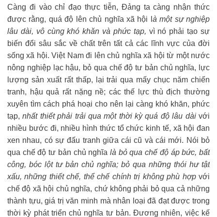
Càng đi vào chỉ đạo thực tiễn, Đảng ta càng nhận thức
được rằng, quá độ lên chủ nghĩa xã hội l
à một sự nghiệp
lâu dài, vô cùng khó khăn và phức tạp,
vì nó phải tạo sự
biến đổi sâu sắc về chất trên tất cả các lĩnh vực của đời
sống xã hội. Việt Nam đi lên chủ nghĩa xã hội từ một nước
nông nghiệp lạc hậu, bỏ qua chế độ tư bản chủ nghĩa, lực
lượng sản xuất rất thấp, lại trải qua mấy chục năm chiến
tranh, hậu quả rất nặng nề; các thế lực thù địch thường
xuyên tìm cách phá hoại cho nên lại càng khó khăn, phức
tạp,
nhất thiết phải trải qua một thời kỳ quá độ lâu dài
với
nhiều bước đi, nhiều hình thức tổ chức kinh tế, xã hội đan
xen nhau, có sự đấu tranh giữa cái cũ và cái mới. Nói bỏ
qua chế độ tư bản chủ nghĩa
là bỏ qua chế độ áp bức, bất
công, bóc lột tư bản chủ nghĩa; bỏ qua những thói hư tật
xấu, những thiết chế, thể chế chính trị không phù hợp
với
chế độ xã hội chủ nghĩa, chứ không phải bỏ qua cả những
thành tựu, giá trị văn minh mà nhân loại đã đạt được trong
thời kỳ phát triển chủ nghĩa tư bản. Đương nhiên, việc kế