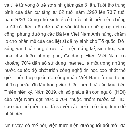
và tỉ lệ tử vong ở trẻ sơ sinh giảm gần 3 lần. Tuổi thọ trung
bình của dân cư tăng từ 62 tuổi năm
1990
lên 73,7 tuổi
năm
2020
. Cũng nhờ kinh tế có bước phát triển nên chúng
ta đã có điều kiện để chăm sóc tốt hơn những người có
công, phụng dưỡng các Bà Mẹ Việt Nam Anh hùng, chăm
lo cho phần mộ của các liệt sĩ đã hy sinh cho Tổ quốc. Đời
sống văn hoá cũng được cải thiện đáng kể; sinh hoạt văn
hóa phát triển phong phú, đa dạng. Hiện Việt Nam có
khoảng 70% dân số sử dụng Internet, là một trong những
nước có tốc độ phát triển công nghệ tin học cao nhất thế
giới. Liên hợp quốc đã công nhận Việt Nam là một trong
những nước đi đầu trong việc hiện thực hoá các Mục tiêu
Thiên niên kỷ. Năm 2019, chỉ số phát triển con người (HDI)
của Việt Nam đạt mức 0,704, thuộc nhóm nước có HDI
cao của thế giới, nhất là so với các nước có cùng trình độ
phát triển.
Như vậy, có thể nói, việc thực hiện đường lối đổi mới đã