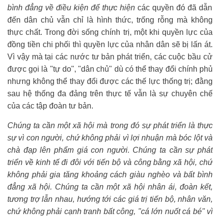
bình đẳng về điều kiện để thực hiện
các quyền đó đã dẫn
đến dân chủ vẫn chỉ là hình thức, trống rỗng mà không
thực chất. Trong đời sống chính trị, một khi quyền lực của
đồng tiền chi phối thì quyền lực của nhân dân sẽ bị lấn át.
Vì vậy mà tại các nước tư bản phát triển, các cuộc bầu cử
được gọi là "tự do", "dân chủ" dù có thể thay đổi chính phủ
nhưng không thể thay đổi được các thế lực thống trị; đằng
sau hệ thống đa đảng trên thực tế vẫn là sự chuyên chế
của các tập đoàn tư bản.
Chúng ta cần một xã hội mà trong đó sự phát triển là thực
sự vì con người, chứ không phải vì lợi nhuận mà bóc lột và
chà đạp lên phẩm giá con người. Chúng ta cần sự phát
triển về kinh tế đi đôi với tiến bộ và công bằng xã hội, chứ
không phải gia tăng khoảng cách giàu nghèo và bất bình
đẳng xã hội. Chúng ta cần một xã hội nhân ái, đoàn kết,
tương trợ lẫn nhau, hướng tới các giá trị tiến bộ, nhân văn,
chứ không phải cạnh tranh bất công, "cá lớn nuốt cá bé" vì