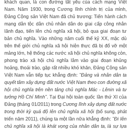
khách quan, là con đường tất yếu của cách mạng Việt
Nam. Năm 1930, trong Cương lĩnh chính trị của mình,
Đảng Cộng sản Việt Nam đã chủ trương: Tiến hành cách
mạng dân tộc dân chủ nhân dân do giai cấp công nhân
lãnh đạo, tiến lên chủ nghĩa xã hội, bỏ qua giai đoạn tư
bản chủ nghĩa. Vào những năm cuối thế kỷ XX, mặc dù
trên thế giới chủ nghĩa xã hội hiện thực đã bị đổ vỡ một
mảng lớn, hệ thống các nước xã hội chủ nghĩa không còn,
phong trào xã hội chủ nghĩa lâm vào giai đoạn khủng
hoảng, thoái trào, gặp rất nhiều khó khăn, Đảng Cộng sản
Việt Nam vẫn tiếp tục khẳng định:
"Đảng và nhân dân ta
quyết tâm xây dựng đất nước Việt Nam theo con đường xã
hội chủ nghĩa trên nền tảng chủ nghĩa Mác - Lênin và tư
tưởng Hồ Chí Minh"
. Tại Đại hội toàn quốc lần thứ XI của
Đảng (tháng 01/2011) trong
Cương lĩnh xây dựng đất nước
trong thời kỳ quá độ lên chủ nghĩa xã hội
(bổ sung, phát
triển năm 2011), chúng ta một lần nữa khẳng định:
"Đi lên
chủ nghĩa xã hội là khát vọng của nhân dân ta, là sự lựa