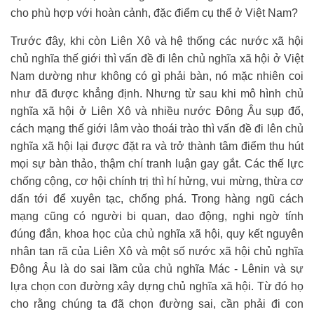
cho phù hợp với hoàn cảnh, đặc điểm cụ thể ở Việt Nam?
Trước đây, khi còn Liên Xô và hệ thống các nước xã hội
chủ nghĩa thế giới thì vấn đề đi lên chủ nghĩa xã hội ở Việt
Nam dường như không có gì phải bàn, nó mặc nhiên coi
như đã được khẳng định. Nhưng từ sau khi mô hình chủ
nghĩa xã hội ở Liên Xô và nhiều nước Đông Âu sụp đổ,
cách mạng thế giới lâm vào thoái trào thì vấn đề đi lên chủ
nghĩa xã hội lại được đặt ra và trở thành tâm điểm thu hút
mọi sự bàn thảo, thậm chí tranh luận gay gắt. Các thế lực
chống cộng, cơ hội chính trị thì hí hửng, vui mừng, thừa cơ
dấn tới để xuyên tạc, chống phá. Trong hàng ngũ cách
mạng cũng có người bi quan, dao động, nghi ngờ tính
đúng đắn, khoa học của chủ nghĩa xã hội, quy kết nguyên
nhân tan rã của Liên Xô và một số nước xã hội chủ nghĩa
Đông Âu là do sai lầm của chủ nghĩa Mác - Lênin và sự
lựa chọn con đường xây dựng chủ nghĩa xã hội. Từ đó họ
cho rằng chúng ta đã chọn đường sai, cần phải đi con