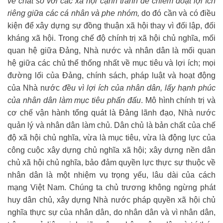
về chất so với các xã hội cạnh tranh để chiếm đoạt lợi ích
riêng giữa các cá nhân và phe nhóm,
do đó cần và có điều
kiện để xây dựng sự đồng thuận xã hội thay vì đối lập, đối
kháng xã hội. Trong chế độ chính trị xã hội chủ nghĩa, mối
quan hệ giữa Đảng, Nhà nước và nhân dân là mối quan
hệ giữa các chủ thể thống nhất về mục tiêu và lợi ích; mọi
đường lối của Đảng, chính sách, pháp luật và hoạt động
của Nhà nước
đều vì lợi ích của nhân dân, lấy hạnh phúc
của nhân dân làm mục tiêu phấn đấu
. Mô hình chính trị và
cơ chế vận hành tổng quát là Đảng lãnh đạo, Nhà nước
quản lý và nhân dân làm chủ. Dân chủ là bản chất của chế
độ xã hội chủ nghĩa, vừa là mục tiêu, vừa là động lực của
công cuộc xây dựng chủ nghĩa xã hội; xây dựng nền dân
chủ xã hội chủ nghĩa, bảo đảm quyền lực thực sự thuộc về
nhân dân là một nhiệm vụ trọng yếu, lâu dài của cách
mạng Việt Nam. Chúng ta chủ trương không ngừng phát
huy dân chủ, xây dựng Nhà nước pháp quyền xã hội chủ
nghĩa thực sự của nhân dân, do nhân dân và vì nhân dân,