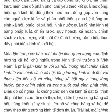
phối bảo đảm công bằng và tạo động lực cho phát triển;
thực hiện chế độ phân phối chủ yếu theo kết quả lao động,
hiệu quả kinh tế, đồng thời theo mức đóng góp vốn cùng
các nguồn lực khác và phân phối thông qua hệ thống an
sinh xã hội, phúc lợi xã hội. Nhà nước quản lý nền kinh tế
bằng pháp luật, chiến lược, quy hoạch, kế hoạch, chính
sách và lực lượng vật chất để định hướng, điều tiết, thúc
đẩy phát triển kinh tế - xã hội.
Một đặc trưng cơ bản, một thuộc tính quan trọng
của định
hướng xã hội chủ nghĩa trong kinh tế thị trường ở Việt
Nam là phải
gắn kinh tế với xã hội, thống nhất chính sách
kinh tế với chính sách xã hội, tăng trưởng kinh tế đi đôi với
thực hiện tiến bộ và công bằng xã hội ngay trong từng
bước, từng chính sách và trong suốt quá trình phát triển.
Điều đó có nghĩa là: không chờ đến khi kinh tế đạt tới trình
độ phát triển cao rồi mới thực hiện tiến bộ và công bằng xã
hội, càng không "hy sinh" tiến bộ và công bằng xã hội để
chạy theo tăng trưởng kinh tế đơn thuần. Trái lại
, mỗi chính