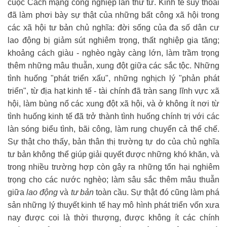
cuộc Cách mạng công nghiệp lần thứ tư. Kinh tế suy thoái
đã làm phơi bày sự thật của những bất công xã hội trong
các xã hội tư bản chủ nghĩa: đời sống của đa số dân cư
lao động bị giảm sút nghiêm trọng, thất nghiệp gia tăng;
khoảng cách giàu - nghèo ngày càng lớn, làm trầm trọng
thêm những mâu thuẫn, xung đột giữa các sắc tộc. Những
tình huống "phát triển xấu", những nghịch lý "phản phát
triển", từ địa hạt kinh tế - tài chính đã tràn sang lĩnh vực xã
hội, làm bùng nổ các xung đột xã hội, và ở không ít nơi từ
tình huống kinh tế đã trở thành tình huống chính trị với các
làn sóng biểu tình, bãi công, làm rung chuyển cả thể chế.
Sự thật cho thấy, bản thân thị trường tự do của chủ nghĩa
tư bản không thể giúp giải quyết được những khó khăn, và
trong nhiều trường hợp còn gây ra những tổn hại nghiêm
trọng cho các nước nghèo; làm sâu sắc thêm mâu thuẫn
giữa
lao động
và
tư bản
toàn cầu. Sự thật đó cũng làm phá
sản những lý thuyết kinh tế hay mô hình phát triển vốn xưa
nay được coi là thời thượng, được không ít các chính