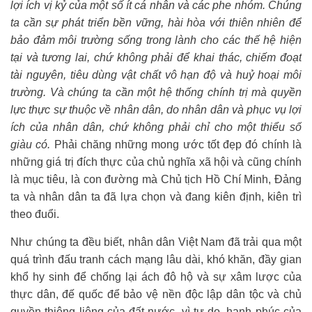
lợi ích vị kỷ của một số ít cá nhân và các phe nhóm. Chúng
ta cần sự phát triển bền vững, hài hòa với thiên nhiên để
bảo đảm môi trường sống trong lành cho các thế hệ hiện
tại và tương lai, chứ không phải để khai thác, chiếm đoạt
tài nguyên, tiêu dùng vật chất vô hạn độ và huỷ hoại môi
trường. Và chúng ta cần một hệ thống chính trị mà quyền
lực thực sự thuộc về nhân dân, do nhân dân và phục vụ lợi
ích của nhân dân, chứ không phải chỉ cho một thiểu số
giàu có.
Phải chăng những mong ước tốt đẹp đó chính là
những giá trị đích thực của chủ nghĩa xã hội và cũng chính
là mục tiêu, là con đường mà Chủ tịch Hồ Chí Minh, Đảng
ta và nhân dân ta đã lựa chọn và đang kiên định, kiên trì
theo đuổi.
Như chúng ta đều biết, nhân dân Việt Nam đã trải qua một
quá trình đấu tranh cách mạng lâu dài, khó khăn, đầy gian
khổ hy sinh để chống lại ách đô hộ và sự xâm lược của
thực dân, đế quốc để bảo vệ nền độc lập dân tộc và chủ
quyền thiêng liêng của đất nước, vì tự do, hạnh phúc của