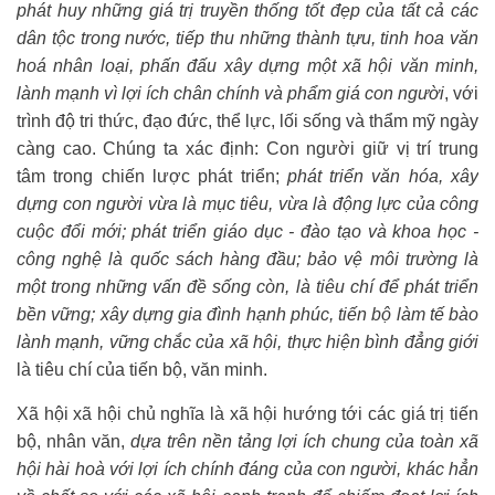
phát huy những giá trị truyền thống tốt đẹp của tất cả các
dân tộc trong nước, tiếp thu những thành tựu, tinh hoa văn
hoá nhân loại, phấn đấu xây dựng một xã hội văn minh,
lành mạnh vì lợi ích chân chính và phẩm giá con người
, với
trình độ tri thức, đạo đức, thể lực, lối sống và thẩm mỹ ngày
càng cao. Chúng ta xác định: Con người giữ vị trí trung
tâm trong chiến lược phát triển;
phát triển văn hóa, xây
dựng con người vừa là mục tiêu, vừa là động lực của công
cuộc đổi mới; phát triển giáo dục - đào tạo và khoa học -
công nghệ là quốc sách hàng đầu; bảo vệ môi trường là
một trong những vấn đề sống còn, là tiêu chí để phát triển
bền vững; xây dựng gia đình hạnh phúc, tiến bộ làm tế bào
lành mạnh, vững chắc của xã hội, thực hiện bình đẳng giới
là tiêu chí của tiến bộ, văn minh.
Xã hội xã hội chủ nghĩa là xã hội hướng tới các giá trị tiến
bộ, nhân văn,
dựa trên nền tảng lợi ích chung của toàn xã
hội hài hoà với lợi ích chính đáng của con người, khác hẳn