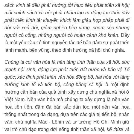
sách kinh tế đều phải hướng tới mục tiêu phát triển xã hội;
mỗi chính sách xã hội phải nhằm tạo ra động lực thúc đẩy
phát triển kinh tế; khuyến khích làm giàu hợp pháp phải đi
đôi với xoá đói, giảm nghèo bền vững, chăm sóc những
người có công, những người có hoàn cảnh khó khăn
. Đây
là một yêu cầu có tính nguyên tắc để bảo đảm sự phát triển
lành mạnh, bền vững, theo định hướng xã hội chủ nghĩa.
Chúng ta coi văn hóa là nền tảng tinh thần của xã hội, sức
mạnh nội sinh, động lực phát triển đất nước và bảo vệ Tổ
quốc; xác định phát triển văn hóa đồng bộ, hài hòa với tăng
trưởng kinh tế và tiến bộ, công bằng xã hội
là một định
hướng căn bản của quá trình xây dựng chủ nghĩa xã hội ở
Việt Nam. Nền văn hóa mà chúng ta xây dựng là nền văn
hoá tiên tiến, đậm đà bản sắc dân tộc, một nền văn hoá
thống nhất trong đa dạng, dựa trên các giá trị tiến bộ, nhân
văn; chủ nghĩa Mác - Lênin và tư tưởng Hồ Chí Minh giữ
vai trò chủ đạo trong đời sống tinh thần xã hội,
kế thừa và