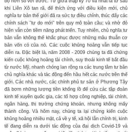
bộ hơn so với trước. Từ giữa thập kỷ 70 và nhất là từ sau
khi Liên Xô tan rã, để thích ứng với điều kiện mới, chủ
nghĩa tư bản thế giới đã ra sức tự điều chỉnh, thúc đẩy các
chính sách "tự do mới" trên quy mô toàn cầu; và nhờ đó
hiện vẫn còn tiềm năng phát triển. Tuy nhiên, chủ nghĩa tư
bản vẫn không thể khắc phục được những mâu thuẫn cơ
bản vốn có của nó. Các cuộc khủng hoảng vẫn tiếp tục
diễn ra. Đặc biệt là, năm 2008 - 2009 chúng ta đã chứng
kiến cuộc khủng hoảng tài chính, suy thoái kinh tế bắt đầu
từ nước Mỹ, nhanh chóng lan rộng ra các trung tâm tư bản
chủ nghĩa khác và tác động đến hầu hết các nước trên thế
giới. Các nhà nước, các chính phủ tư sản ở Phương Tây
đã bơm những lượng tiền khổng lồ để cứu các tập đoàn
kinh tế xuyên quốc gia, các tổ hợp công nghiệp, tài chính,
ngân hàng, thị trường chứng khoán, nhưng không mấy
thành công. Và hôm nay, chúng ta lại chứng kiến cuộc
khủng hoảng nhiều mặt, cả về y tế, xã hội lẫn chính trị, kinh
tế đang diễn ra dưới tác động của đại dịch Covid-19 và