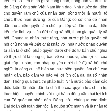
trên cơ sở liên minh giữa công nhân, nông dân và trí thức
do Đảng Cộng sản Việt Nam lãnh đạo. Nhà nước đại diện
cho quyền làm chủ của nhân dân, đồng thời là người tổ
chức thực hiện đường lối của Đảng; có cơ chế để nhân
dân thực hiện quyền làm chủ trực tiếp và dân chủ đại diện
trên các lĩnh vực của đời sống xã hội, tham gia quản lý xã
hội. Chúng ta nhận thức rằng, nhà nước pháp quyền xã
hội chủ nghĩa về
bản chất
khác với nhà nước pháp quyền
tư sản là ở chỗ: pháp quyền dưới chế độ tư bản chủ nghĩa
về thực chất là công cụ bảo vệ và phục vụ cho lợi ích của
giai cấp tư sản, còn pháp quyền dưới chế độ xã hội chủ
nghĩa là công cụ thể hiện và thực hiện quyền làm chủ của
nhân dân, bảo đảm và bảo vệ lợi ích của đại đa số nhân
dân. Thông qua thực thi pháp luật, Nhà nước bảo đảm các
điều kiện để nhân dân là chủ thể của quyền lực chính trị,
thực hiện chuyên chính với mọi hành động xâm hại lợi ích
của Tổ quốc và nhân dân. Đồng thời, chúng ta xác định:
Đại đoàn kết toàn dân tộc là nguồn sức mạnh và là nhân tố