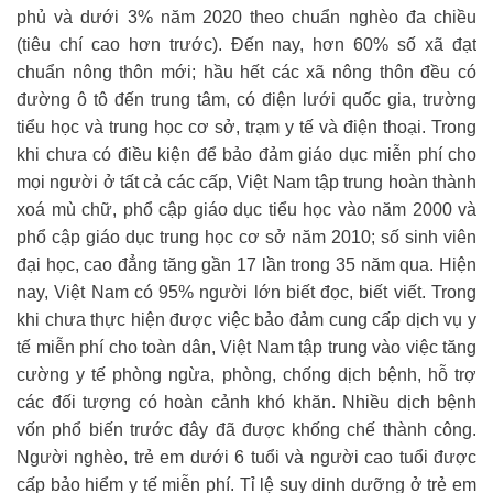
phủ và dưới 3% năm 2020 theo chuẩn nghèo đa chiều
(tiêu chí cao hơn trước). Đến nay, hơn 60% số xã đạt
chuẩn nông thôn mới; hầu hết các xã nông thôn đều có
đường ô tô đến trung tâm, có điện lưới quốc gia, trường
tiểu học và trung học cơ sở, trạm y tế và điện thoại. Trong
khi chưa có điều kiện để bảo đảm giáo dục miễn phí cho
mọi người ở tất cả các cấp, Việt Nam tập trung hoàn thành
xoá mù chữ, phổ cập giáo dục tiểu học vào năm 2000 và
phổ cập giáo dục trung học cơ sở năm 2010; số sinh viên
đại học, cao đẳng tăng gần 17 lần trong 35 năm qua. Hiện
nay, Việt Nam có 95% người lớn biết đọc, biết viết. Trong
khi chưa thực hiện được việc bảo đảm cung cấp dịch vụ y
tế miễn phí cho toàn dân, Việt Nam tập trung vào việc tăng
cường y tế phòng ngừa, phòng, chống dịch bệnh, hỗ trợ
các đối tượng có hoàn cảnh khó khăn. Nhiều dịch bệnh
vốn phổ biến trước đây đã được khống chế thành công.
Người nghèo, trẻ em dưới 6 tuổi và người cao tuổi được
cấp bảo hiểm y tế miễn phí. Tỉ lệ suy dinh dưỡng ở trẻ em