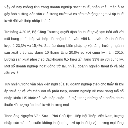
Vậy có hay không tình trạng doanh nghiệp “lách” thuế, nhập khẩu thép ồ ạt
gây ảnh hưởng đến sản xuất trong nước và có nên mở rộng phạm vi áp thuế
tự vệ đối với thép nhập khẩu?
Từ tháng 4/2016, Bộ Công Thương quyết định áp thuế tự vệ tạm thời đối với
mặt hàng phôi thép và thép dài nhập khẩu vào Việt Nam với mức thuế lần
lượt là 23,3% và 15,4%. Sau áp dụng biện pháp tự vệ, tăng trưởng ngành
sản xuất thép xây dựng 10 tháng tăng 20,8% so với cùng kỳ năm 2015.
Lượng sản xuất phôi thép đạt khoảng 6,5 triệu tấn, tăng 33% so với cùng kỳ.
Một số doanh nghiệp hoạt động trở lại, nhiều doanh nghiệp thoát lỗ và bắt
đầu có lãi.
Tuy nhiên, trong văn bản kiến nghị của 18 doanh nghiệp thép cho thấy, từ khi
áp thuế tự vệ với thép dài và phôi thép, doanh nghiệp kê khai sang mã số
nhập khẩu HS khác đối với thép cuộn - là một trong những sản phẩm chưa
thuộc đối tượng áp thuế tự vệ thương mại.
Theo ông Nguyễn Văn Sưa - Phó Chủ tịch Hiệp hội Thép Việt Nam, lượng
nhập các mã thép cuộn không thuộc phạm vi áp thuế tự vệ thương mại tăng