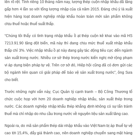
lên rõ rệt. Tính riêng 10 tháng năm nay, lượng thép cuộn nhập khẩu đã tăng
gấp hơn 4 lần so với tổng lượng nhập của cả năm 2015. Đáng chú ý là xuất
hiện hàng loạt doanh nghiệp nhập khẩu hoàn toàn mới sản phẩm không
chịu thuế hoặc thuế suất thấp.
“Chúng tôi thấy có tình trạng nhập khẩu ồ ạt thép cuộn kê khai vào mã HS
7213.91.90 tăng đột biến, mã này thì đang chịu mức thuế xuất nhập khẩu
thấp chỉ 3%. Việc nhập khẩu ồ ạt này đang gây tác động tiêu cực đến ngành
sản xuất trong nước. Nhiều cơ sở thép trong nước kiến nghị mở rộng phạm
vi áp dụng biện pháp tự vệ. Trên cơ sở đó, Hiệp hội cũng đã có đơn gửi các
bộ ngành liên quan có giải pháp để bảo vệ sản xuất trong nước”, ông Sưa
cho biết.
Trước những nghi vấn này, Cục Quản lý cạnh tranh – Bộ Công Thương tổ
chức cuộc họp với hơn 20 doanh nghiệp nhập khẩu, sản xuất thép trong
nước. Các doanh nghiệp nhập khẩu thép khẳng định không có sự lẩn tránh
thuế mà chỉ nhập do nhu cầu trong nước về nguyên liệu sản xuất tăng cao.
Ngoài ra, do mã sản phẩm thép dài nhập khẩu vào Việt Nam bị áp thuế tự vệ
cao tới 15,4%, đẩy giá thành cao, nên doanh nghiệp chuyển sang mặt hàng