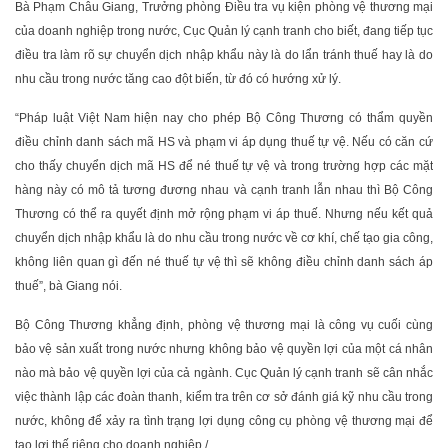
Bà Phạm Châu Giang, Trưởng phòng Điều tra vụ kiện phòng vệ thương mại
của doanh nghiệp trong nước, Cục Quản lý cạnh tranh cho biết, đang tiếp tục
điều tra làm rõ sự chuyển dịch nhập khẩu này là do lẩn tránh thuế hay là do
nhu cầu trong nước tăng cao đột biến, từ đó có hướng xử lý.
“Pháp luật Việt Nam hiện nay cho phép Bộ Công Thương có thẩm quyền
điều chỉnh danh sách mã HS và phạm vi áp dụng thuế tự vệ. Nếu có căn cứ
cho thấy chuyển dịch mã HS để né thuế tự vệ và trong trường hợp các mặt
hàng này có mô tả tương đương nhau và cạnh tranh lẫn nhau thì Bộ Công
Thương có thể ra quyết định mở rộng phạm vi áp thuế. Nhưng nếu kết quả
chuyển dịch nhập khẩu là do nhu cầu trong nước về cơ khí, chế tạo gia công,
không liên quan gì đến né thuế tự vệ thì sẽ không điều chỉnh danh sách áp
thuế”, bà Giang nói.
Bộ Công Thương khẳng định, phòng vệ thương mại là công vụ cuối cùng
bảo vệ sản xuất trong nước nhưng không bảo vệ quyền lợi của một cá nhân
nào mà bảo vệ quyền lợi của cả ngành. Cục Quản lý cạnh tranh sẽ cân nhắc
việc thành lập các đoàn thanh, kiểm tra trên cơ sở đánh giá kỹ nhu cầu trong
nước, không để xảy ra tình trạng lợi dụng công cụ phòng vệ thương mại để
tạo lợi thế riêng cho doanh nghiệp./.