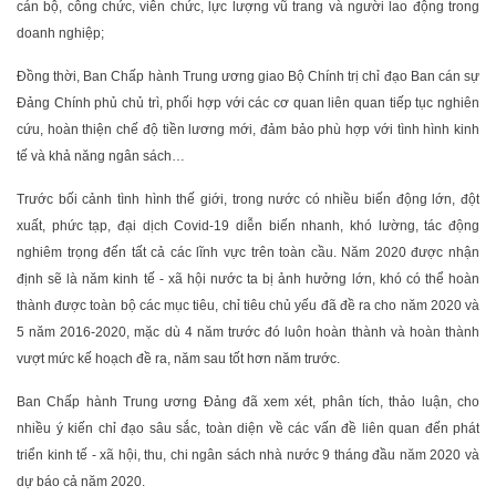
cán bộ, công chức, viên chức, lực lượng vũ trang và người lao động trong
doanh nghiệp;
Đồng thời, Ban Chấp hành Trung ương giao Bộ Chính trị chỉ đạo Ban cán sự
Đảng Chính phủ chủ trì, phối hợp với các cơ quan liên quan tiếp tục nghiên
cứu, hoàn thiện chế độ tiền lương mới, đảm bảo phù hợp với tình hình kinh
tế và khả năng ngân sách…
Trước bối cảnh tình hình thế giới, trong nước có nhiều biến động lớn, đột
xuất, phức tạp, đại dịch Covid-19 diễn biến nhanh, khó lường, tác động
nghiêm trọng đến tất cả các lĩnh vực trên toàn cầu. Năm 2020 được nhận
định sẽ là năm kinh tế - xã hội nước ta bị ảnh hưởng lớn, khó có thể hoàn
thành được toàn bộ các mục tiêu, chỉ tiêu chủ yếu đã đề ra cho năm 2020 và
5 năm 2016-2020, mặc dù 4 năm trước đó luôn hoàn thành và hoàn thành
vượt mức kế hoạch đề ra, năm sau tốt hơn năm trước.
Ban Chấp hành Trung ương Đảng đã xem xét, phân tích, thảo luận, cho
nhiều ý kiến chỉ đạo sâu sắc, toàn diện về các vấn đề liên quan đến phát
triển kinh tế - xã hội, thu, chi ngân sách nhà nước 9 tháng đầu năm 2020 và
dự báo cả năm 2020.