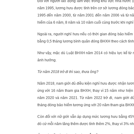
Đối với người lao động làm việc trong khu vực nhà nước (
năm 1995, lương hưu được tính trên cơ sở lương đóng bảo
1995 đến năm 2000, từ năm 2001 đến năm 2006 và từ nă
hiểm của 6 năm, 8 năm và 10 năm cuối cùng trước khi nghỉ
Ngoài ra, người nghỉ hưu nếu có thời gian đóng bảo hiểm 
bằng 0,5 tháng lương bình quân đóng BHXH theo cách tính 
Như vậy, mặc dù Luật BHXH năm 2014 có hiệu lực kể từ
ảnh hưởng.
Từ năm 2018 trở đi thì sao, thưa ông?
Năm 2018, nam giới đủ điều kiện nghỉ hưu được nhận lươ
ứng với 16 năm tham gia BHXH, thay vì 15 năm như hiện
năm 2020 và năm 2021. Từ năm 2022 trở đi, nam giới đ
tháng đóng bảo hiểm tương ứng với 20 năm tham gia BHXH
Còn đối với nữ giới vẫn áp dụng mức lương hưu bằng 45
đó cứ mỗi năm tăng thêm được tính thêm 2%, thay vì 3% nh