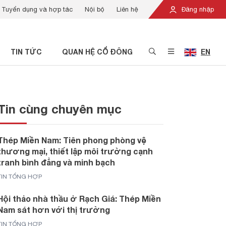
Tuyển dụng và hợp tác
Nội bộ
Liên hệ
Đăng nhập
TIN TỨC
QUAN HỆ CỔ ĐÔNG
EN
Tin cùng chuyên mục
Thép Miền Nam: Tiên phong phòng vệ
thương mại, thiết lập môi trường cạnh
tranh bình đẳng và minh bạch
TIN TỔNG HỢP
Hội thảo nhà thầu ở Rạch Giá: Thép Miền
Nam sát hơn với thị trường
TIN TỔNG HỢP