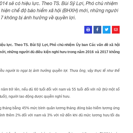
014 sẽ có hiệu lực. Theo TS. Bùi Sỹ Lợi, Phó chủ nhiệm
c hiện chế độ bảo hiểm xã hội (BHXH) mới, những người
7 không bị ảnh hưởng về quyền lợi.
iệu lực. Theo TS. Bùi Sỹ Lợi, Phó chủ nhiệm Ủy ban Các vấn đề xã hội
 mới, những người đủ điều kiện nghỉ hưu trong năm 2016 và 2017 không
ều người lo ngại bị ảnh hưởng quyền lợi. Thưa ông, vậy thực tế như thế
ăm trở lên, nếu đủ 60 tuổi đối với nam và 55 tuổi đối với nữ (trừ một số
tuổi), người lao động được quyền nghỉ hưu.
g tháng bằng 45% mức bình quân lương tháng đóng bảo hiểm tương ứng
tính thêm 2% đối với nam và 3% với nữ đến khi đủ mức lương hưu tối đa