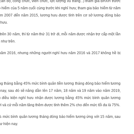
cán bộ, công chức, viên chức, lực lượng vũ trang...) tham gia BHXH trước
 hiểm của 5 năm cuối cùng trước khi nghỉ hưu; tham gia bảo hiểm từ năm
m 2007 đến năm 2015, lương hưu được tính trên cơ sở lương đóng bảo
 hưu.
trên 30 năm, thì từ năm thứ 31 trở đi, mỗi năm được nhận trợ cấp một lần
như trên.
 năm 2016, nhưng những người nghỉ hưu năm 2016 và 2017 không hề bị
ng tháng bằng 45% mức bình quân tiền lương tháng đóng bảo hiểm tương
 nay, sau đó sẽ nâng dần lên 17 năm, 18 năm và 19 năm vào năm 2019,
ủ điều kiện nghỉ hưu nhận được lương bằng 45% mức bình quân lương
 và cứ mỗi năm tăng thêm được tính thêm 2% cho đến mức tối đa là 75%.
% mức bình quân lương tháng đóng bảo hiểm tương ứng với 15 năm, sau
ư hiện nay.