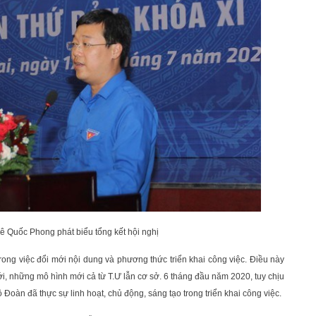
Lê Quốc Phong phát biểu tổng kết hội nghị
trong việc đổi mới nội dung và phương thức triển khai công việc. Điều này
i, những mô hình mới cả từ T.Ư lẫn cơ sở. 6 tháng đầu năm 2020, tuy chịu
oàn đã thực sự linh hoạt, chủ động, sáng tạo trong triển khai công việc.