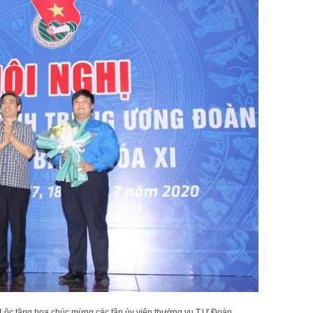
ộc tặng hoa chúc mừng các tân ủy viên thường vụ T.Ư Đoàn