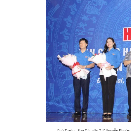
Phó Trưởng Ban Dân vận T.Ư Nguyễn Phước L