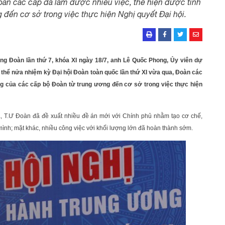
Đoàn các cấp đã làm được nhiều việc, thể hiện được tính
đến cơ sở trong việc thực hiện Nghị quyết Đại hội.
ơng Đoàn lần thứ 7, khóa XI ngày 18/7, anh Lê Quốc Phong, Ủy viên dự
 thể nửa nhiệm kỳ Đại hội Đoàn toàn quốc lần thứ XI vừa qua, Đoàn các
ng của các cấp bộ Đoàn từ trung ương đến cơ sở trong việc thực hiện
, T.Ư Đoàn đã đề xuất nhiều đề án mới với Chính phủ nhằm tạo cơ chế,
mình; mặt khác, nhiều công việc với khối lượng lớn đã hoàn thành sớm.