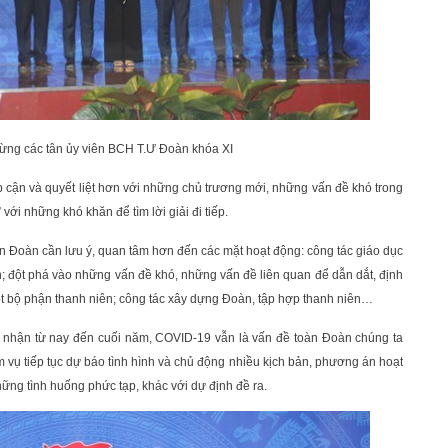
ng các tân ủy viên BCH T.Ư Đoàn khóa XI
cận và quyết liệt hơn với những chủ trương mới, những vấn đề khó trong
với những khó khăn để tìm lời giải đi tiếp.
àn Đoàn cần lưu ý, quan tâm hơn đến các mặt hoạt động: công tác giáo dục
ên; đột phá vào những vấn đề khó, những vấn đề liên quan để dẫn dắt, định
t bộ phận thanh niên; công tác xây dựng Đoàn, tập hợp thanh niên…
 nhận từ nay đến cuối năm, COVID-19 vẫn là vấn đề toàn Đoàn chúng ta
 vụ tiếp tục dự báo tình hình và chủ động nhiều kịch bản, phương án hoạt
ng tình huống phức tạp, khác với dự định đề ra.