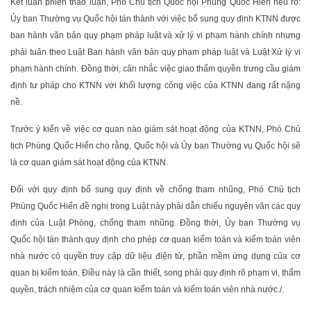
Kết luận phiên thảo luận, Phó Chủ tịch Quốc hội Phùng Quốc Hiển nêu rõ:
Ủy ban Thường vụ Quốc hội tán thành với việc bổ sung quy định KTNN được
ban hành văn bản quy phạm pháp luật và xử lý vi phạm hành chính nhưng
phải tuân theo Luật Ban hành văn bản quy phạm pháp luật và Luật Xử lý vi
phạm hành chính. Đồng thời, cân nhắc việc giao thẩm quyền trưng cầu giám
định tư pháp cho KTNN với khối lượng công việc của KTNN đang rất nặng
nề.
Trước ý kiến về việc cơ quan nào giám sát hoạt động của KTNN, Phó Chủ
tịch Phùng Quốc Hiển cho rằng, Quốc hội và Ủy ban Thường vụ Quốc hội sẽ
là cơ quan giám sát hoạt động của KTNN.
Đối với quy định bổ sung quy định về chống tham nhũng, Phó Chủ tịch
Phùng Quốc Hiển đề nghị trong Luật này phải dẫn chiếu nguyên văn các quy
định của Luật Phòng, chống tham nhũng. Đồng thời, Ủy ban Thường vụ
Quốc hội tán thành quy định cho phép cơ quan kiểm toán và kiểm toán viên
nhà nước có quyền truy cập dữ liệu điện tử, phần mềm ứng dụng của cơ
quan bị kiểm toán. Điều này là cần thiết, song phải quy định rõ phạm vi, thẩm
quyền, trách nhiệm của cơ quan kiểm toán và kiểm toán viên nhà nước./.