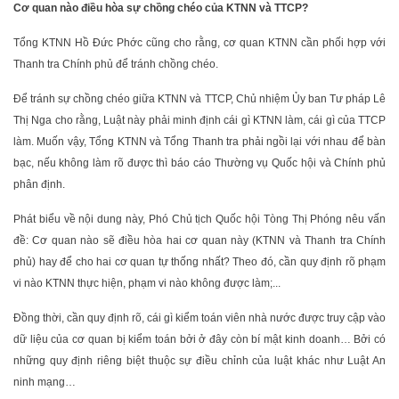
Cơ quan nào điều hòa sự chồng chéo của KTNN và TTCP?
Tổng KTNN Hồ Đức Phớc cũng cho rằng, cơ quan KTNN cần phối hợp với
Thanh tra Chính phủ để tránh chồng chéo.
Để tránh sự chồng chéo giữa KTNN và TTCP, Chủ nhiệm Ủy ban Tư pháp Lê
Thị Nga cho rằng, Luật này phải minh định cái gì KTNN làm, cái gì của TTCP
làm. Muốn vậy, Tổng KTNN và Tổng Thanh tra phải ngồi lại với nhau để bàn
bạc, nếu không làm rõ được thì báo cáo Thường vụ Quốc hội và Chính phủ
phân định.
Phát biểu về nội dung này, Phó Chủ tịch Quốc hội Tòng Thị Phóng nêu vấn
đề: Cơ quan nào sẽ điều hòa hai cơ quan này (KTNN và Thanh tra Chính
phủ) hay để cho hai cơ quan tự thống nhất? Theo đó, cần quy định rõ phạm
vi nào KTNN thực hiện, phạm vi nào không được làm;...
Đồng thời, cần quy định rõ, cái gì kiểm toán viên nhà nước được truy cập vào
dữ liệu của cơ quan bị kiểm toán bởi ở đây còn bí mật kinh doanh… Bởi có
những quy định riêng biệt thuộc sự điều chỉnh của luật khác như Luật An
ninh mạng…