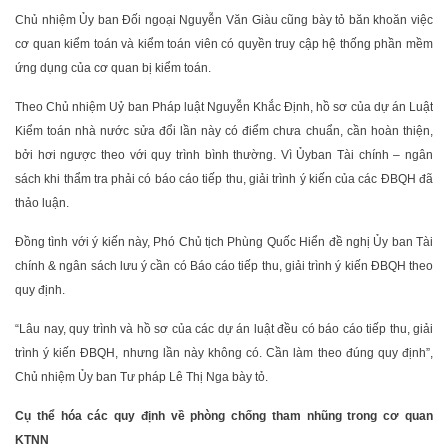
Chủ nhiệm Ủy ban Đối ngoại Nguyễn Văn Giàu cũng bày tỏ băn khoăn việc
cơ quan kiểm toán và kiểm toán viên có quyền truy cập hệ thống phần mềm
ứng dụng của cơ quan bị kiểm toán.
Theo Chủ nhiệm Uỷ ban Pháp luật Nguyễn Khắc Định, hồ sơ của dự án Luật
Kiểm toán nhà nước sửa đổi lần này có điểm chưa chuẩn, cần hoàn thiện,
bởi hơi ngược theo với quy trình bình thường. Vì Ủyban Tài chính – ngân
sách khi thẩm tra phải có báo cáo tiếp thu, giải trình ý kiến của các ĐBQH đã
thảo luận.
Đồng tình với ý kiến này, Phó Chủ tịch Phùng Quốc Hiển đề nghị Ủy ban Tài
chính & ngân sách lưu ý cần có Báo cáo tiếp thu, giải trình ý kiến ĐBQH theo
quy định.
“Lâu nay, quy trình và hồ sơ của các dự án luật đều có báo cáo tiếp thu, giải
trình ý kiến ĐBQH, nhưng lần này không có. Cần làm theo đúng quy định”,
Chủ nhiệm Ủy ban Tư pháp Lê Thị Nga bày tỏ.
Cụ thể hóa các quy định về phòng chống tham nhũng trong cơ quan
KTNN