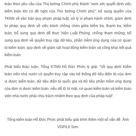
toán theo yêu cầu của Thủ tướng Chính phủ thành “xem xét, quyết định việc
kiểm toán khi có đề nghị của Thủ tướng Chính phủ”; bổ sung quyền của
TKNN về văn bản quy phạm pháp luật, xử lý vi phạm hành chính, giám định
tư pháp; quy định về việc tránh chồng chéo giữa kiểm tra, thanh tra, kiểm
toán; bổ sung quy định để thực hiện Luật Phòng, chống tham nhũng; bổ
sung quy định về quyền truy cập dữ liệu, phần mềm ứng dụng của cơ quan
bị kiểm toán; quy định về giám sát hoạt động kiểm toán và công khai kết quả
kiểm toán.
Phát biểu thảo luận, Tổng KTNN Hồ Đức Phớc lý giải: “Về quy định Kiểm
toán viên nhà nước có quyền truy cập vào hệ thống dữ liệu điện tử của đơn
vị được kiểm toán, dữ liệu điện tử quốc gia và dữ liệu phần mềm ứng dụng
của đơn vị được kiểm toán, nếu để lộ bí mật, cơ quan kiểm toán và kiểm toán
viên nhà nước phải chịu trách nhiệm theo quy định của pháp luật”.
Tổng kiểm toán Hồ Đức Phớc phát biểu giải trình thêm một số vấn đề. Ảnh
VGP/Lê Sơn.