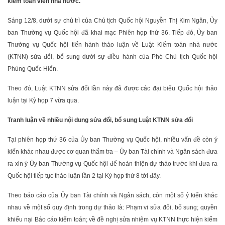
kiểm toán viên nhà nước.
Sáng 12/8, dưới sự chủ trì của Chủ tịch Quốc hội Nguyễn Thị Kim Ngân, Ủy
ban Thường vụ Quốc hội đã khai mạc Phiên họp thứ 36. Tiếp đó, Ủy ban
Thường vụ Quốc hội tiến hành thảo luận về Luật Kiểm toán nhà nước
(KTNN) sửa đổi, bổ sung dưới sự điều hành của Phó Chủ tịch Quốc hội
Phùng Quốc Hiển.
Theo đó, Luật KTNN sửa đổi lần này đã được các đại biểu Quốc hội thảo
luận tại Kỳ họp 7 vừa qua.
Tranh luận về nhiều nội dung sửa đổi, bổ sung Luật KTNN sửa đổi
Tại phiên họp thứ 36 của Ủy ban Thường vụ Quốc hội, nhiều vấn đề còn ý
kiến khác nhau được cơ quan thẩm tra – Ủy ban Tài chính và Ngân sách đưa
ra xin ý Ủy ban Thường vụ Quốc hội để hoàn thiện dự thảo trước khi đưa ra
Quốc hội tiếp tục thảo luận lần 2 tại Kỳ họp thứ 8 tới đây.
Theo báo cáo của Ủy ban Tài chính và Ngân sách, còn một số ý kiến khác
nhau về một số quy định trong dự thảo là: Phạm vi sửa đổi, bổ sung; quyền
khiếu nại Báo cáo kiểm toán; về đề nghị sửa nhiệm vụ KTNN thực hiện kiểm