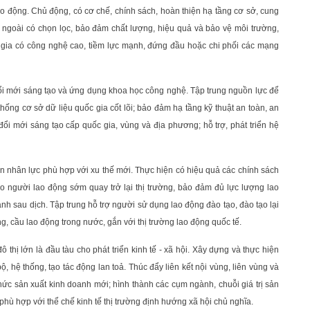
ao động. Chủ động, có cơ chế, chính sách, hoàn thiện hạ tầng cơ sở, cung
 ngoài có chọn lọc, bảo đảm chất lượng, hiệu quả và bảo vệ môi trường,
uốc gia có công nghệ cao, tiềm lực mạnh, đứng đầu hoặc chi phối các mạng
, đổi mới sáng tạo và ứng dụng khoa học công nghệ. Tập trung nguồn lực để
hống cơ sở dữ liệu quốc gia cốt lõi; bảo đảm hạ tầng kỹ thuật an toàn, an
 đổi mới sáng tạo cấp quốc gia, vùng và địa phương; hỗ trợ, phát triển hệ
uồn nhân lực phù hợp với xu thế mới. Thực hiện có hiệu quả các chính sách
 cho người lao động sớm quay trở lại thị trường, bảo đảm đủ lực lượng lao
nh sau dịch. Tập trung hỗ trợ người sử dụng lao động đào tạo, đào tạo lại
, cầu lao động trong nước, gắn với thị trường lao động quốc tế.
 thị lớn là đầu tàu cho phát triển kinh tế - xã hội. Xây dựng và thực hiện
, hệ thống, tạo tác động lan toả. Thúc đẩy liên kết nội vùng, liên vùng và
 chức sản xuất kinh doanh mới; hình thành các cụm ngành, chuỗi giá trị sản
 phù hợp với thể chế kinh tế thị trường định hướng xã hội chủ nghĩa.