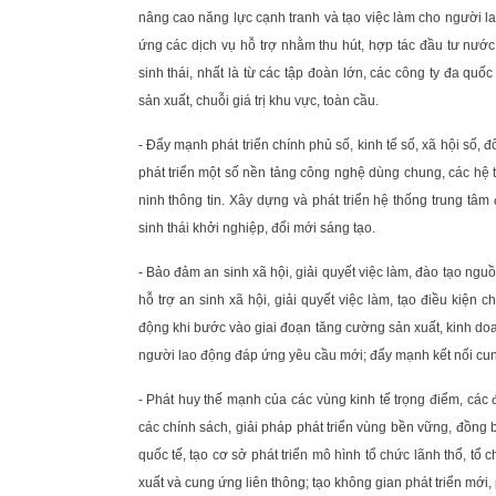
nâng cao năng lực cạnh tranh và tạo việc làm cho người l
ứng các dịch vụ hỗ trợ nhằm thu hút, hợp tác đầu tư nước
sinh thái, nhất là từ các tập đoàn lớn, các công ty đa q
sản xuất, chuỗi giá trị khu vực, toàn cầu.
- Đẩy mạnh phát triển chính phủ số, kinh tế số, xã hội số
phát triển một số nền tảng công nghệ dùng chung, các hệ t
ninh thông tin. Xây dựng và phát triển hệ thống trung tâm
sinh thái khởi nghiệp, đổi mới sáng tạo.
- Bảo đảm an sinh xã hội, giải quyết việc làm, đào tạo ng
hỗ trợ an sinh xã hội, giải quyết việc làm, tạo điều kiện
động khi bước vào giai đoạn tăng cường sản xuất, kinh doa
người lao động đáp ứng yêu cầu mới; đẩy mạnh kết nối cung
- Phát huy thế mạnh của các vùng kinh tế trọng điểm, các đô
các chính sách, giải pháp phát triển vùng bền vững, đồng bộ
quốc tế, tạo cơ sở phát triển mô hình tổ chức lãnh thổ, tổ
xuất và cung ứng liên thông; tạo không gian phát triển mới,