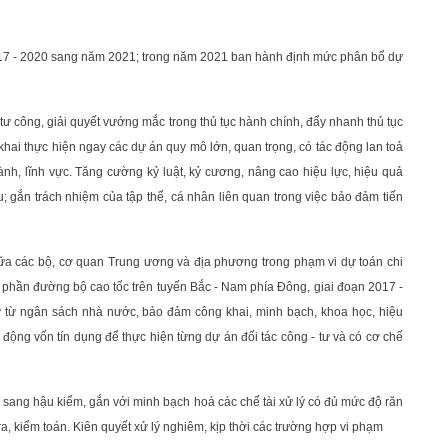
2017 - 2020 sang năm 2021; trong năm 2021 ban hành định mức phân bổ dự
ư công, giải quyết vướng mắc trong thủ tục hành chính, đẩy nhanh thủ tục
 khai thực hiện ngay các dự án quy mô lớn, quan trọng, có tác động lan toả
gành, lĩnh vực. Tăng cường kỷ luật, kỷ cương, nâng cao hiệu lực, hiệu quả
 gắn trách nhiệm của tập thể, cá nhân liên quan trong việc bảo đảm tiến
ữa các bộ, cơ quan Trung ương và địa phương trong phạm vi dự toán chi
h phần đường bộ cao tốc trên tuyến Bắc - Nam phía Đông, giai đoạn 2017 -
ư từ ngân sách nhà nước, bảo đảm công khai, minh bạch, khoa học, hiệu
y động vốn tín dụng để thực hiện từng dự án đối tác công - tư và có cơ chế
m sang hậu kiểm, gắn với minh bạch hoá các chế tài xử lý có đủ mức độ răn
ra, kiểm toán. Kiên quyết xử lý nghiêm, kịp thời các trường hợp vi phạm