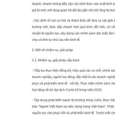
doanh, nhanh chóng tiếp cận các hình thức sản xuất kinh 
giá trị mới, mở rộng quan hệ đối tác gắn với mở rộng thị trườ
- Xác định rõ các cơ hội và thách thức để đưa ra các giả
trưởng mới, thúc đẩy nhanh hơn quá trình đổi mới, cơ cấ
chuẩn bị nguồn lực, xây dựng các chính sách đặc biệt, tận
chịu và tính tự chủ của nền kinh tế.
2. Một số nhiệm vụ, giải pháp
2.1. Nhiệm vụ, giải pháp cấp bách
- Tiếp tục thực hiện đồng bộ, hiệu quả các cơ chế, chính sách
doanh nghiệp, người lao động, đặc biệt là các doanh nghi
phục và phát triển kinh tế - xã hội. Thực hiện chính sách mi
hại nặng nề do đại dịch Covid-19 trong năm 2020.
- Tập trung phát triển mạnh thị trường trong nước, thực hi
trào "Người Việt Nam ưu tiên dùng hàng Việt Nam". Phát đ
nguồn lực cho phục hồi và phát triển kinh tế. Trước mắt c