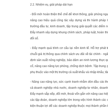
2.2. Nhiệm vụ, giải pháp dài hạn
- Đổi mới hoàn thiện thể chế để khơi thông, giải phóng ng
nâng cao hiệu quả công tác xây dựng và thi hành pháp lu
trường đầu tư, kinh doanh, tập trung giải quyết các điểm 
Đẩy nhanh xây dựng khung chính sách, pháp luật, hoàn th
đổi số.
- Đẩy mạnh quá trình cơ cấu lại nền kinh tế. Hỗ trợ phát 
chuỗi giá trị thông qua chính sách ưu đãi về tài chính - n
định sản xuất nông nghiệp, bảo đảm an ninh lương thực qu
cố, nâng cao năng lực phòng, chống dịch bệnh. Tập trung ph
phụ thuộc vào một thị trường cả xuất khẩu và nhập khẩu; t
- Nâng cao năng lực, sức cạnh tranh nhằm đón đầu các thờ
cả doanh nghiệp nhà nước, doanh nghiệp tư nhân, doanh n
Đẩy mạnh sắp xếp, đổi mới, thoái vốn gắn với nâng cao hi
các tập đoàn, doanh nghiệp lớn trong việc hình thành các 
kiện thuận lợi để các doanh nghiệp thuộc mọi thành phần k