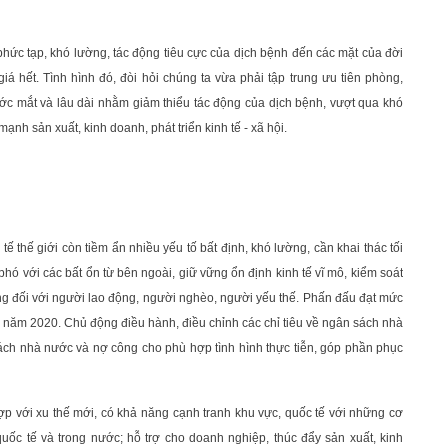
 phức tạp, khó lường, tác động tiêu cực của dịch bệnh đến các mặt của đời
giá hết. Tình hình đó, đòi hỏi chúng ta vừa phải tập trung ưu tiên phòng,
rước mắt và lâu dài nhằm giảm thiểu tác động của dịch bệnh, vượt qua khó
ạnh sản xuất, kinh doanh, phát triển kinh tế - xã hội.
tế thế giới còn tiềm ẩn nhiều yếu tố bất định, khó lường, cần khai thác tối
hó với các bất ổn từ bên ngoài, giữ vững ổn định kinh tế vĩ mô, kiểm soát
sống đối với người lao động, người nghèo, người yếu thế. Phấn đấu đạt mức
hội năm 2020. Chủ động điều hành, điều chỉnh các chỉ tiêu về ngân sách nhà
ách nhà nước và nợ công cho phù hợp tình hình thực tiễn, góp phần phục
hợp với xu thế mới, có khả năng cạnh tranh khu vực, quốc tế với những cơ
ốc tế và trong nước; hỗ trợ cho doanh nghiệp, thúc đẩy sản xuất, kinh