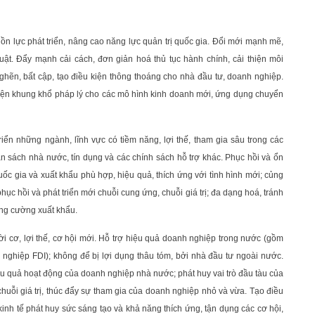
uồn lực phát triển, nâng cao năng lực quản trị quốc gia. Đổi mới mạnh mẽ,
ật. Đẩy mạnh cải cách, đơn giản hoá thủ tục hành chính, cải thiện môi
nghẽn, bất cập, tạo điều kiện thông thoáng cho nhà đầu tư, doanh nghiệp.
iện khung khổ pháp lý cho các mô hình kinh doanh mới, ứng dụng chuyển
triển những ngành, lĩnh vực có tiềm năng, lợi thế, tham gia sâu trong các
gân sách nhà nước, tín dụng và các chính sách hỗ trợ khác. Phục hồi và ổn
ốc gia và xuất khẩu phù hợp, hiệu quả, thích ứng với tình hình mới; củng
ục hồi và phát triển mới chuỗi cung ứng, chuỗi giá trị; đa dạng hoá, tránh
ăng cường xuất khẩu.
i cơ, lợi thế, cơ hội mới. Hỗ trợ hiệu quả doanh nghiệp trong nước (gồm
ghiệp FDI); không để bị lợi dụng thâu tóm, bởi nhà đầu tư ngoài nước.
ệu quả hoạt động của doanh nghiệp nhà nước; phát huy vai trò đầu tàu của
chuỗi giá trị, thúc đẩy sự tham gia của doanh nghiệp nhỏ và vừa. Tạo điều
inh tế phát huy sức sáng tạo và khả năng thích ứng, tận dụng các cơ hội,