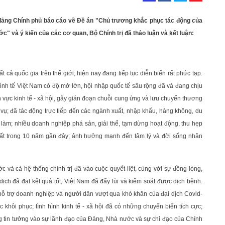
 đảng Chính phủ báo cáo về Đề án "Chủ trương khắc phục tác động của
ước" và ý kiến của các cơ quan, Bộ Chính trị đã thảo luận và kết luận:
 cả quốc gia trên thế giới, hiện nay đang tiếp tục diễn biến rất phức tạp.
kinh tế Việt Nam có độ mở lớn, hội nhập quốc tế sâu rộng đã và đang chịu
h vực kinh tế - xã hội, gây gián đoạn chuỗi cung ứng và lưu chuyển thương
h vụ; đã tác động trực tiếp đến các ngành xuất, nhập khẩu, hàng không, du
iệc làm; nhiều doanh nghiệp phá sản, giải thể, tạm dừng hoạt động, thu hẹp
nhất trong 10 năm gần đây; ảnh hưởng mạnh đến tâm lý và đời sống nhân
 và cả hệ thống chính trị đã vào cuộc quyết liệt, cùng với sự đồng lòng,
ịch đã đạt kết quả tốt, Việt Nam đã đẩy lùi và kiểm soát được dịch bệnh.
hỗ trợ doanh nghiệp và người dân vượt qua khó khăn của đại dịch Covid-
 khôi phục; tình hình kinh tế - xã hội đã có những chuyển biến tích cực;
 tin tưởng vào sự lãnh đạo của Đảng, Nhà nước và sự chỉ đạo của Chính