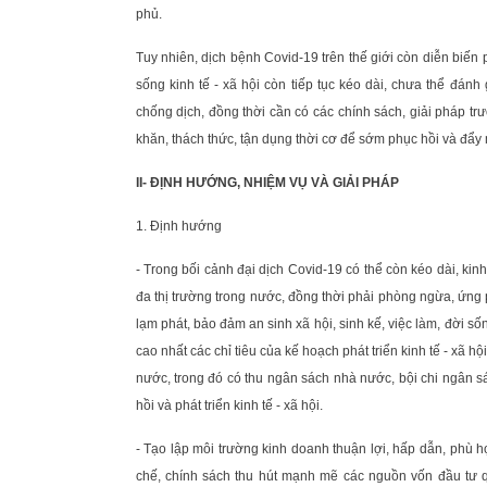
phủ.
Tuy nhiên, dịch bệnh Covid-19 trên thế giới còn diễn biến
sống kinh tế - xã hội còn tiếp tục kéo dài, chưa thể đánh 
chống dịch, đồng thời cần có các chính sách, giải pháp t
khăn, thách thức, tận dụng thời cơ để sớm phục hồi và đẩy m
II- ĐỊNH HƯỚNG, NHIỆM VỤ VÀ GIẢI PHÁP
1. Định hướng
- Trong bối cảnh đại dịch Covid-19 có thể còn kéo dài, kinh 
đa thị trường trong nước, đồng thời phải phòng ngừa, ứng p
lạm phát, bảo đảm an sinh xã hội, sinh kế, việc làm, đời 
cao nhất các chỉ tiêu của kế hoạch phát triển kinh tế - xã 
nước, trong đó có thu ngân sách nhà nước, bội chi ngân s
hồi và phát triển kinh tế - xã hội.
- Tạo lập môi trường kinh doanh thuận lợi, hấp dẫn, phù 
chế, chính sách thu hút mạnh mẽ các nguồn vốn đầu tư qu