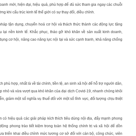
doanh mới, hiện đại, hiệu quả, phù hợp để đủ sức tham gia ngay các chuỗi
ng khi cấu trúc kinh tế thế giới có sự thay đổi, điều chỉnh.
i pháp tận dụng, chuyển hoá cơ hội và thách thức thành các động lực tăng
u lại nền kinh tế. Khắc phục, tháo gỡ khó khăn về sản xuất kinh doanh,
 dụng cơ hội, nâng cao năng lực nội tại và sức cạnh tranh, khả năng chống
 phù hợp, nhất là về tài chính, tiền tệ, an sinh xã hội để hỗ trợ người dân,
ệp nhỏ và vừa vượt qua khó khăn của đại dịch Covid-19, nhanh chóng khôi
ễn, giảm một số nghĩa vụ thuế đối với một số lĩnh vực, đối tượng chịu thiệt
ện có hiệu quả các giải pháp kích thích tiêu dùng nội địa, đẩy mạnh phong
ộng phong trào tiết kiệm trong toàn hệ thống chính trị và xã hội để dồn
hưa triển khai điều chỉnh mức lương cơ sở đối với cán bộ, công chức, viên