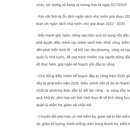
chức, lực lượng vũ trang và lương hưu từ ngày 01/7/2020.
- Kéo dài thời kỳ ổn định ngân sách nhà nước giai đoạn 
toán chi ngân sách nhà nước cho giai đoạn 2022 - 2025.
- Đẩy mạnh giải ngân, nâng cao hiệu quả sử dụng vốn đầu t
phê duyệt, điều chỉnh các chính sách mới. Khởi công, triển
đến phát triển kinh tế - xã hội các địa phương, vùng và n
quản lý nhà nước, đề cao trách nhiệm của người đứng đầu;
độ thực hiện, giải ngân kế hoạch vốn đầu tư công.
- Chủ động điều chỉnh kế hoạch đầu tư công năm 2020 gi
đầu tư phát triển năm 2020. Điều chỉnh một số dự án thàn
2020 từ phương thức đầu tư đối tác công - tư sang đầu t
quả, khả thi, phù hợp với tình hình thực tế về khả năng hu
quản lý, kiểm tra, giám sát chặt chẽ.
- Chuyển đổi phù hợp cơ chế kiểm tra, giám sát từ tiền kiể
đe; giảm số lượng, tránh chồng chéo trong thanh tra, kiểm t