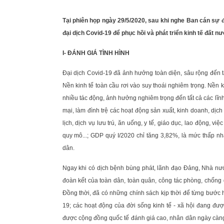
Tại phiên họp ngày 29/5/2020, sau khi nghe Ban cán sự
đại dịch Covid-19 để phục hồi và phát triển kinh tế đất n
I- ĐÁNH GIÁ TÌNH HÌNH
Đại dịch Covid-19 đã ảnh hưởng toàn diện, sâu rộng đến tất
Nền kinh tế toàn cầu rơi vào suy thoái nghiêm trọng. Nền 
nhiều tác động, ảnh hưởng nghiêm trọng đến tất cả các lĩn
mại, làm đình trệ các hoạt động sản xuất, kinh doanh, dịc
lịch, dịch vụ lưu trú, ăn uống, y tế, giáo dục, lao động, v
quy mô...; GDP quý I/2020 chỉ tăng 3,82%, là mức thấp 
dân.
Ngay khi có dịch bệnh bùng phát, lãnh đạo Đảng, Nhà nước
đoàn kết của toàn dân, toàn quân, công tác phòng, chống d
Đồng thời, đã có những chính sách kịp thời để từng bước 
19; các hoạt động của đời sống kinh tế - xã hội đang được
được cộng đồng quốc tế đánh giá cao, nhân dân ngày càng