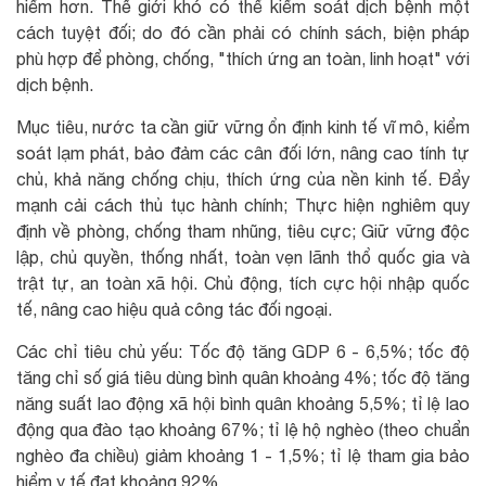
hiểm hơn. Thế giới khó có thể kiểm soát dịch bệnh một
cách tuyệt đối; do đó cần phải có chính sách, biện pháp
phù hợp để phòng, chống, "thích ứng an toàn, linh hoạt" với
dịch bệnh.
Mục tiêu, nước ta cần giữ vững ổn định kinh tế vĩ mô, kiểm
soát lạm phát, bảo đảm các cân đối lớn, nâng cao tính tự
chủ, khả năng chống chịu, thích ứng của nền kinh tế. Đẩy
mạnh cải cách thủ tục hành chính; Thực hiện nghiêm quy
định về phòng, chống tham nhũng, tiêu cực; Giữ vững độc
lập, chủ quyền, thống nhất, toàn vẹn lãnh thổ quốc gia và
trật tự, an toàn xã hội. Chủ động, tích cực hội nhập quốc
tế, nâng cao hiệu quả công tác đối ngoại.
Các chỉ tiêu chủ yếu: Tốc độ tăng GDP 6 - 6,5%; tốc độ
tăng chỉ số giá tiêu dùng bình quân khoảng 4%; tốc độ tăng
năng suất lao động xã hội bình quân khoảng 5,5%; tỉ lệ lao
động qua đào tạo khoảng 67%; tỉ lệ hộ nghèo (theo chuẩn
nghèo đa chiều) giảm khoảng 1 - 1,5%; tỉ lệ tham gia bảo
hiểm y tế đạt khoảng 92%…