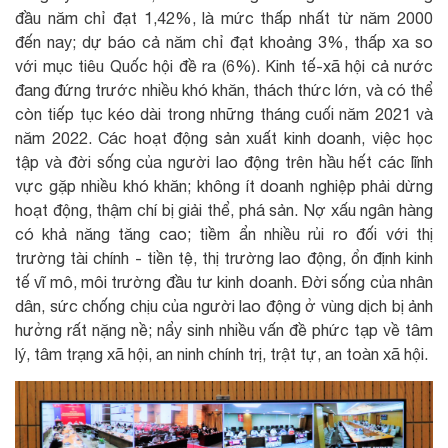
đầu năm chỉ đạt 1,42%, là mức thấp nhất từ năm 2000
đến nay; dự báo cả năm chỉ đạt khoảng 3%, thấp xa so
với mục tiêu Quốc hội đề ra (6%). Kinh tế-xã hội cả nước
đang đứng trước nhiều khó khăn, thách thức lớn, và có thể
còn tiếp tục kéo dài trong những tháng cuối năm 2021 và
năm 2022. Các hoạt động sản xuất kinh doanh, việc học
tập và đời sống của người lao động trên hầu hết các lĩnh
vực gặp nhiều khó khăn; không ít doanh nghiệp phải dừng
hoạt động, thậm chí bị giải thể, phá sản. Nợ xấu ngân hàng
có khả năng tăng cao; tiềm ẩn nhiều rủi ro đối với thị
trường tài chính - tiền tệ, thị trường lao động, ổn định kinh
tế vĩ mô, môi trường đầu tư kinh doanh. Đời sống của nhân
dân, sức chống chịu của người lao động ở vùng dịch bị ảnh
hưởng rất nặng nề; nẩy sinh nhiều vấn đề phức tạp về tâm
lý, tâm trạng xã hội, an ninh chính trị, trật tự, an toàn xã hội.