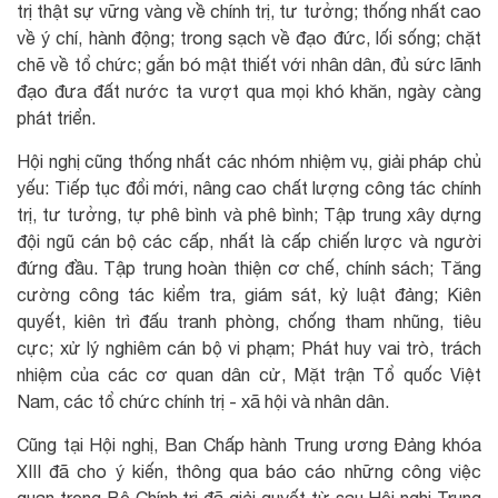
trị thật sự vững vàng về chính trị, tư tưởng; thống nhất cao
về ý chí, hành động; trong sạch về đạo đức, lối sống; chặt
chẽ về tổ chức; gắn bó mật thiết với nhân dân, đủ sức lãnh
đạo đưa đất nước ta vượt qua mọi khó khăn, ngày càng
phát triển.
Hội nghị cũng thống nhất các nhóm nhiệm vụ, giải pháp chủ
yếu: Tiếp tục đổi mới, nâng cao chất lượng công tác chính
trị, tư tưởng, tự phê bình và phê bình; Tập trung xây dựng
đội ngũ cán bộ các cấp, nhất là cấp chiến lược và người
đứng đầu. Tập trung hoàn thiện cơ chế, chính sách; Tăng
cường công tác kiểm tra, giám sát, kỷ luật đảng; Kiên
quyết, kiên trì đấu tranh phòng, chống tham nhũng, tiêu
cực; xử lý nghiêm cán bộ vi phạm; Phát huy vai trò, trách
nhiệm của các cơ quan dân cử, Mặt trận Tổ quốc Việt
Nam, các tổ chức chính trị - xã hội và nhân dân.
Cũng tại Hội nghị, Ban Chấp hành Trung ương Đảng khóa
XIII đã cho ý kiến, thông qua báo cáo những công việc
quan trọng Bộ Chính trị đã giải quyết từ sau Hội nghị Trung