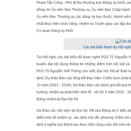
Phạm Tấn Công - Phó Bí thư thường trực Đảng ủy Khối; cá
đồng chí Ủy viên Ban Thường vụ, Ủy viên Ban Chấp hành Đ
Ủy viên Ban Thường vụ các đảng ủy trực thuộc; thành viê
nhất thực hiện chức năng, nhiệm vụ Tuyên giáo các tập đoà
Cơ quan Đảng ủy Khối.
Các đại biểu tham dự Hội ngh
Tại Hội nghị, các đại biểu đã được nghe PGS.TS Nguyễn Vi
truyền đạt nội dung thông tin những điểm mới nổi bật và 
PGS.TS Nguyễn Viết Thông cho biết, Đại hội XIII sẽ thảo l
tâm); Dự thảo Báo cáo tổng kết thực hiện Chiến lược phát tri
10 năm (2021 - 2030); Dự thảo Báo cáo đánh giá kết quả th
hướng, nhiệm vụ phát triển kinh tế - xã hội 5 năm 2020 - 
Đảng nhiệm kỳ Đại hội XII.
Dự thảo các văn kiện tại Đại hội XIII của Đảng xin ý kiến đ
điểm mới về nhiệm vụ; xác định chủ đề, phương châm chỉ đạo
định ý nghĩa của thành tựu thực hiện công cuộc đổi mới và 