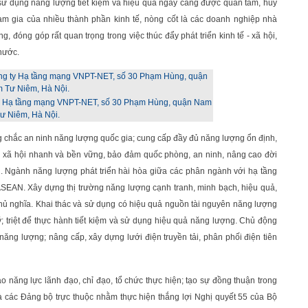
iệc sử dụng năng lượng tiết kiệm và hiệu quả ngày càng được quan tâm, huy
am gia của nhiều thành phần kinh tế, nòng cốt là các doanh nghiệp nhà
 đóng góp rất quan trọng trong việc thúc đẩy phát triển kinh tế - xã hội,
nước.
 ty Hạ tầng mạng VNPT-NET, số 30 Phạm Hùng, quận Nam
ư Niêm, Hà Nội.
 chắc an ninh năng lượng quốc gia; cung cấp đầy đủ năng lượng ổn định,
tế - xã hội nhanh và bền vững, bảo đảm quốc phòng, an ninh, nâng cao đời
. Ngành năng lượng phát triển hài hòa giữa các phân ngành với hạ tầng
c ASEAN. Xây dựng thị trường năng lượng cạnh tranh, minh bạch, hiệu quả,
 chủ nghĩa. Khai thác và sử dụng có hiệu quả nguồn tài nguyên năng lượng
; triệt để thực hành tiết kiệm và sử dụng hiệu quả năng lượng. Chủ động
năng lượng; nâng cấp, xây dựng lưới điện truyền tải, phân phối điện tiên
 năng lực lãnh đạo, chỉ đạo, tổ chức thực hiện; tạo sự đồng thuận trong
 các Đảng bộ trực thuộc nhằm thực hiện thắng lợi Nghị quyết 55 của Bộ