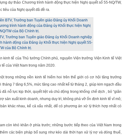
dựng dự thảo Chương trình hành động thực hiện Nghị quyết số 55-NQ/TW,
c tiêu của Nghị quyết đã đề ra.
BTV, Trưởng ban Tuyên giáo Đảng ủy Khối Doanh nghiệp
nh hành động của Đảng ủy Khối thực hiện Nghị quyết 55-
W của Bộ Chính trị.
ấn kinh tế của Thủ tướng Chính phủ, nguyên Viện trưởng Viện Kinh tế Việt
h tế của Việt Nam trong năm 2020.
t trong những nền kinh tế hiếm hoi trên thế giới có cơ hội tăng trưởng
 tháng 7 tăng 6,5%, mức tăng cao nhất kể từ tháng 2, giúp kim ngạch đầu
ã nỗ lực kịp thời, quyết liệt và chủ động trong khống chế dịch , bỏ “giãn
 trợ sản xuất kinh doanh, nhưng duy trì, không phá vỡ ổn định kinh tế vĩ mô;
 bản khác nhau, kể cả xấu nhất, để có phương án xử lý thích hợp nhất có
Nam còn khó khăn ở phía trước; những bước tiếp theo của Việt Nam trong
trợ thêm các biện pháp bổ sung như kéo dài thời hạn xử lý nợ và đóng thuế,