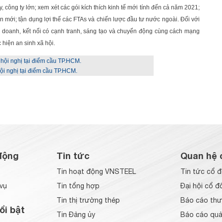
y, công ty lớn; xem xét các gói kích thích kinh tế mới tính đến cả năm 2021;
ển mới; tận dụng lợi thế các FTAs và chiến lược đầu tư nước ngoài. Đối với
nh doanh, kết nối có cạnh tranh, sáng tạo và chuyển động cùng cách mạng
hiện an sinh xã hội.
i nghị tại điểm cầu TP.HCM.
động
Tin tức
Quan hệ 
Tin hoạt động VNSTEEL
Tin tức cổ 
vụ
Tin tổng hợp
Đại hội cổ đ
Tin thị trường thép
Báo cáo thư
ổi bật
Tin Đảng ủy
Báo cáo quản