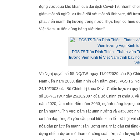
động vượt qua khó khăn của đại dịch Covid-19, nhanh chóng 
giảm một số nghĩa vụ thuế đối với một số lĩnh vực, đối tư
phát triển mạnh thị trường trong nước, thực hiện có hiệu q
Việt Nam ưu tiên dùng hàng Việt Nam”.
PGS.TS Trần Đình Thiên - Thành viên Tổ
trưởng Viện Kinh tế Việt Nam trình bày nộ
Vi
Về Nghị quyết số 55-NQ/TW, ngày 11/02/2020 của Bộ Chính
Nam đến năm 2030, tầm nhìn đến năm 2045, PGS.TS Nguy
24/10/2003 của Bộ Chính trị khóa IX về Chiến lược và quy
số 18-NQ/TW, ngày 25/10/2007 của Bộ Chính trị khóa X về
năm 2020, tầm nhìn đến năm 2050, ngành năng lượng nói 
phân ngành, lĩnh vực; bám sát định hướng và đạt được nhi
cơ bản đáp ứng đủ yêu cầu phát triển kinh tế - xã hội với 
hóa dầu phát triển mạnh; sản lượng khai thác dầu khí tăng
dựng nhiều dự án mỏ than có công suất lớn; sản lượng kha