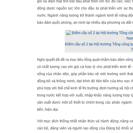
gió và điện mặt trời bắt đầu phát triển với tốc độ cao; v
động được nguồn lực lớn cho đầu tư phát triển với sự th
nước. Ngành năng lượng trở thành ngành kinh tế năng động,
bảo đảm quốc phòng, an ninh tại nhiều địa phương và đất 
Điểm cầu số 2 tại Hội trường Tổng công
T
Nghị quyết đã đề ra mục tiêu tổng quát nhằm bảo đảm vững
có chất lượng cao với giá cả hợp lý cho phát triển kinh 
sống của nhân dân, góp phần bảo vệ môi trường sinh thái
đồng bộ và thông minh, đạt trình độ tiên tiến của khu vự
phù hợp với thể chế kinh tế thị trường định hướng xã hội
trong nước kết hợp với xuất, nhập khẩu năng lượng hợp lý
sản xuất được một số thiết bị chính trong các phân ngành 
tiến, hiện đại.
Với mục đích thống nhất nhận thức và hành động; nâng cao
cán bộ, đảng viên và người lao động của Đảng bộ Khối và