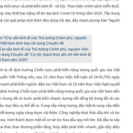
khôi phục và phát triển kinh tế - xã hội. Thực hiện chính sách miễn thuế,
ợng chịu thiệt hại nặng nề do đại dịch Covid-19 trong năm 2020. Tập trung
uả các giải pháp kích thích tiêu dùng nội địa, đẩy mạnh phong trào “Người
 tư vấn kinh tế của Thủ tướng Chính phủ, nguyên Viện
i dung Chuyên đề "Cơ hội, thách thức đối với nền kinh tế
ệt Nam năm 2020".
 trị về định hướng Chiến lược phát triển năng lượng quốc gia của Việt
ễn Viết Thông nêu, sau 15 năm thực hiện Kết luận số 26-KL/TW, ngày
 hoạch phát triển ngành điện lực Việt Nam và 10 năm thực hiện Nghị quyết
 định hướng Chiến lược phát triển năng lượng quốc gia của Việt Nam đến
chung đã có bước phát triển nhanh, tương đối đồng bộ trong tất cả các
ều mục tiêu cụ thể đề ra. Cung cấp năng lượng, đặc biệt là cung cấp điện
chất lượng ngày càng được cải thiện. Công nghiệp khai thác dầu khí và lọc
 cao, hình thành được một số cơ sở lọc hóa dầu quy mô lớn. Đã đầu tư xây
i thác than thương phẩm tăng; thủy điện phát triển nhanh, gần đây điện