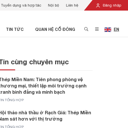
Tuyển dụng và hợp tác
Nội bộ
Liên hệ
Đăng nhập
TIN TỨC
QUAN HỆ CỔ ĐÔNG
EN
Tin cùng chuyên mục
Thép Miền Nam: Tiên phong phòng vệ
thương mại, thiết lập môi trường cạnh
tranh bình đẳng và minh bạch
TIN TỔNG HỢP
Hội thảo nhà thầu ở Rạch Giá: Thép Miền
Nam sát hơn với thị trường
TIN TỔNG HỢP