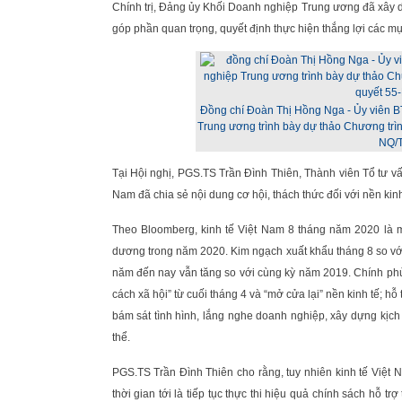
Chính trị, Đảng ủy Khối Doanh nghiệp Trung ương đã xây 
góp phần quan trọng, quyết định thực hiện thắng lợi các mụ
Đồng chí Đoàn Thị Hồng Nga - Ủy viên 
Trung ương trình bày dự thảo Chương trì
NQ/T
Tại Hội nghị, PGS.TS Trần Đình Thiên, Thành viên Tổ tư v
Nam đã chia sẻ nội dung cơ hội, thách thức đối với nền kin
Theo Bloomberg, kinh tế Việt Nam 8 tháng năm 2020 là mộ
dương trong năm 2020. Kim ngạch xuất khẩu tháng 8 so với
năm đến nay vẫn tăng so với cùng kỳ năm 2019. Chính phủ đ
cách xã hội” từ cuối tháng 4 và “mở cửa lại” nền kinh tế; hỗ
bám sát tình hình, lắng nghe doanh nghiệp, xây dựng kịch
thể.
PGS.TS Trần Đình Thiên cho rằng, tuy nhiên kinh tế Việt 
thời gian tới là tiếp tục thực thi hiệu quả chính sách hỗ 