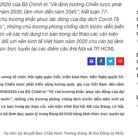
2020 của Bộ Chính trị "Về định hướng Chiến lược phát
 năm 2030, tầm nhìn đến năm 2045"; Kết luận 77-
 chủ trương khắc phục tác động của đại dịch Covid-19
ước", những chủ trương phòng chống dịch trước diễn biến
hức về các nội dung cơ bản trong dự thảo các văn kiện
ức đối với nền kinh tế Việt Nam năm 2020 cho cán bộ lãnh
ức trực tuyến tại các điểm cầu (Hà Nội và TP. HCM).
ương tổ chức Hội nghị quán triệt, triển khai thực hiện Nghị quyết 55-
ng Chiến lược phát triển năng lượng quốc gia của Việt Nam đến năm
05/6/2020 của Bộ Chính trị "Về chủ trương khắc phục tác động của đại
đất nước", những chủ trương phòng chống dịch trước diễn biến mới và
cơ bản trong dự thảo các văn kiện trình Đại hội XIII của Đảng; cơ hội,
 bộ lãnh đạo, quản lý trong Đảng bộ Khối bằng hình thức trực tuyến tại
 - Ủy viên dự khuyết Ban Chấp hành Trương Đảng, Bí thư Đảng ủy Khối;