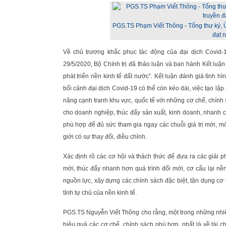
PGS.TS Phạm Viết Thông - Tổng thư ký, Ủ
đạt 
Về chủ trương khắc phục tác động của đại dịch Covid-1
29/5/2020, Bộ Chính trị đã thảo luận và ban hành Kết luậ
phát triển nền kinh tế đất nước”. Kết luận đánh giá tình 
bối cảnh đại dịch Covid-19 có thể còn kéo dài, việc tạo lậ
năng cạnh tranh khu vực, quốc tế với những cơ chế, chính
cho doanh nghiệp, thúc đẩy sản xuất, kinh doanh, nhanh c
phù hợp để đủ sức tham gia ngay các chuỗi giá trị mới, mở
giới có sự thay đổi, điều chỉnh.
Xác định rõ các cơ hội và thách thức để đưa ra các giải 
mới, thúc đẩy nhanh hơn quá trình đổi mới, cơ cấu lại nề
nguồn lực, xây dựng các chính sách đặc biệt, tận dụng cơ 
tính tự chủ của nền kinh tế.
PGS.TS Nguyễn Viết Thông cho rằng, một trong những nhiệm 
hiệu quả các cơ chế, chính sách phù hợp, nhất là về tài ch