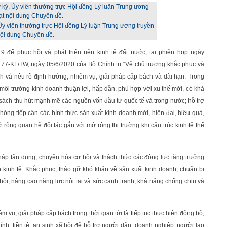
y viên thường trực Hội đồng Lý luận Trung ương truyền
nội dung Chuyên đề.
9 để phục hồi và phát triển nền kinh tế đất nước, tại phiên họp ngày
n 77-KL/TW, ngày 05/6/2020 của Bộ Chính trị “Về chủ trương khắc phục và
hình và nêu rõ định hướng, nhiệm vụ, giải pháp cấp bách và dài hạn. Trong
p môi trường kinh doanh thuận lợi, hấp dẫn, phù hợp với xu thế mới, có khả
 sách thu hút mạnh mẽ các nguồn vốn đầu tư quốc tế và trong nước; hỗ trợ
hóng tiếp cận các hình thức sản xuất kinh doanh mới, hiện đại, hiệu quả,
 rộng quan hệ đối tác gắn với mở rộng thị trường khi cấu trúc kinh tế thế
pháp tận dụng, chuyển hóa cơ hội và thách thức các động lực tăng trưởng
n kinh tế. Khắc phục, tháo gỡ khó khăn về sản xuất kinh doanh, chuẩn bị
hội, nâng cao năng lực nội tại và sức cạnh tranh, khả năng chống chịu và
vụ, giải pháp cấp bách trong thời gian tới là tiếp tục thực hiện đồng bộ,
ính, tiền tệ, an sinh xã hội để hỗ trợ người dân, doanh nghiệp, người lao