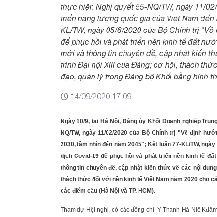
thực hiện Nghị quyết 55-NQ/TW, ngày 11/02/
triển năng lượng quốc gia của Việt Nam đến
KL/TW, ngày 05/6/2020 của Bộ Chính trị "Về
để phục hồi và phát triển nền kinh tế đất n
mới và thông tin chuyên đề, cập nhật kiến t
trình Đại hội XIII của Đảng; cơ hội, thách th
đạo, quản lý trong Đảng bộ Khối bằng hình th
14/09/2020 17:09
Ngày 10/9, tại Hà Nội, Đảng ủy Khối Doanh nghiệp Trung 
NQ/TW, ngày 11/02/2020 của Bộ Chính trị "Về định hướ
2030, tầm nhìn đến năm 2045"; Kết luận 77-KL/TW, ngày 
dịch Covid-19 để phục hồi và phát triển nền kinh tế 
thông tin chuyên đề, cập nhật kiến thức về các nội dung 
thách thức đối với nền kinh tế Việt Nam năm 2020 cho cán
các điểm cầu (Hà Nội và TP. HCM).
Tham dự Hội nghị, có các đồng chí: Y Thanh Hà Niê Kđăm