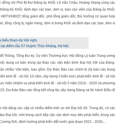
c đồng chí Phó Bí thư Đảng ủy Khối: Lê Văn Châu, Hoàng Giang cùng các
ảng bộ Khối; lãnh đạo các ban, đơn vị, báo cáo viên của Đảng ủy Khối;
n HĐTV/HĐQT, tổng giám đốc, phó tổng giám đốc, thủ trưởng cơ quan hợp
n, tổng công ty, ngân hàng, đơn vị trong Khối và lãnh đạo các ban, đơn vị
ị tại điểm cầu 57 Huỳnh Thúc Kháng, Hà Nội.
ết Thông, Tổng thư ký, Ủy viên Thường trực Hội đồng Lý luận Trung ương
nội dung cơ bản trong dự thảo các văn kiện trình Đại hội XIII của Đảng.
uận nhiều Văn kiện, bao gồm: Dự thảo Báo cáo chính trị (là báo cáo trung
ển kinh tế - xã hội 10 năm, xây dựng Chiến lược phát triển kinh tế - xã hội
ực hiện nhiệm vụ phát triển kinh tế - xã hội 5 năm 2016 - 2020 và phương
2025; Dự thảo Báo cáo tổng kết công tác xây dựng Đảng và thi hành Điều lệ
ại hội đảng các cấp có nhiều điểm mới so với Đại hội XII. Trong đó, có các
 Đại hội; mới trong cách tiếp cận xác định mục tiêu phát triển, trong xác
Cương lĩnh, định hướng phát triển đất nước giai đoạn 2021 - 2030,...