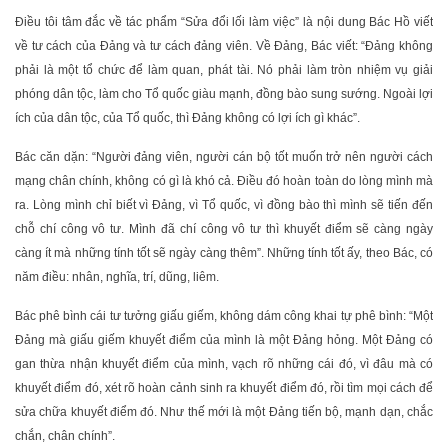
Điều tôi tâm đắc về tác phẩm “Sửa đổi lối làm việc” là nội dung Bác Hồ viết
về tư cách của Ðảng và tư cách đảng viên. Về Đảng, Bác viết: “Ðảng không
phải là một tổ chức để làm quan, phát tài. Nó phải làm tròn nhiệm vụ giải
phóng dân tộc, làm cho Tổ quốc giàu mạnh, đồng bào sung sướng. Ngoài lợi
ích của dân tộc, của Tổ quốc, thì Ðảng không có lợi ích gì khác”.
Bác căn dặn: “Người đảng viên, người cán bộ tốt muốn trở nên người cách
mạng chân chính, không có gì là khó cả. Ðiều đó hoàn toàn do lòng mình mà
ra. Lòng mình chỉ biết vì Ðảng, vì Tổ quốc, vì đồng bào thì mình sẽ tiến đến
chỗ chí công vô tư. Mình đã chí công vô tư thì khuyết điểm sẽ càng ngày
càng ít mà những tính tốt sẽ ngày càng thêm”. Những tính tốt ấy, theo Bác, có
năm điều: nhân, nghĩa, trí, dũng, liêm.
Bác phê bình cái tư tưởng giấu giếm, không dám công khai tự phê bình: “Một
Ðảng mà giấu giếm khuyết điểm của mình là một Ðảng hỏng. Một Ðảng có
gan thừa nhận khuyết điểm của mình, vạch rõ những cái đó, vì đâu mà có
khuyết điểm đó, xét rõ hoàn cảnh sinh ra khuyết điểm đó, rồi tìm mọi cách để
sửa chữa khuyết điểm đó. Như thế mới là một Ðảng tiến bộ, mạnh dạn, chắc
chắn, chân chính”.