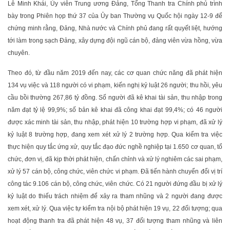
Lê Minh Khái, Ủy viên Trung ương Đảng, Tổng Thanh tra Chính phủ trình
bày trong Phiên họp thứ 37 của Ủy ban Thường vụ Quốc hội ngày 12-9 để
chứng minh rằng, Đảng, Nhà nước và Chính phủ đang rất quyết liệt, hướng
tới làm trong sạch Đảng, xây dựng đội ngũ cán bộ, đảng viên vừa hồng, vừa
chuyên.
Theo đó, từ đầu năm 2019 đến nay, các cơ quan chức năng đã phát hiện
134 vụ việc và 118 người có vi phạm, kiến nghị kỷ luật 26 người; thu hồi, yêu
cầu bồi thường 267,86 tỷ đồng. Số người đã kê khai tài sản, thu nhập trong
năm đạt tỷ lệ 99,9%; số bản kê khai đã công khai đạt 99,4%; có 46 người
được xác minh tài sản, thu nhập, phát hiện 10 trường hợp vi phạm, đã xử lý
kỷ luật 8 trường hợp, đang xem xét xử lý 2 trường hợp. Qua kiểm tra việc
thực hiện quy tắc ứng xử, quy tắc đạo đức nghề nghiệp tại 1.650 cơ quan, tổ
chức, đơn vị, đã kịp thời phát hiện, chấn chỉnh và xử lý nghiêm các sai phạm,
xử lý 57 cán bộ, công chức, viên chức vi phạm. Đã tiến hành chuyển đổi vị trí
công tác 9.106 cán bộ, công chức, viên chức. Có 21 người đứng đầu bị xử lý
kỷ luật do thiếu trách nhiệm để xảy ra tham nhũng và 2 người đang được
xem xét, xử lý. Qua việc tự kiểm tra nội bộ phát hiện 19 vụ, 22 đối tượng; qua
hoạt động thanh tra đã phát hiện 48 vụ, 37 đối tượng tham nhũng và liên