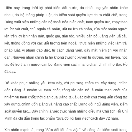
Hiện nay, trong thời kỳ phát triển đất nước, do nhiều nguyên nhân khác
nhau, do hệ thống pháp luật, do kiểm soát quyền lực chưa chặt chẽ, trong
Đảng xuất hiện những cán bộ thoái hóa biến chất, ham quyền lực, chạy theo
lợi ích vật chất, chủ nghĩa cá nhân, đặt lợi ích cá nhân, của một nhóm người
lên trên lợi ích nhân dân, quốc gia, dân tộc. Nhiều cán bộ, đảng viên đã câu
kết, thông đồng với các đối tượng bên ngoài, thực hiện những việc làm trái
pháp luật, vi phạm đạo đức, tư cách đảng viên, gây mất niềm tin với nhân
dân. Nguyên nhân chính là họ không thường xuyên tu dưỡng, rèn luyện, học
tập để trở thành người cán bộ, đảng viên cách mạng chân chính như Bác Hồ
đã dạy.
Để khắc phục những yếu kém này, với phương châm coi xây dựng, chỉnh
đốn Ðảng là nhiệm vụ then chốt, công tác cán bộ là khâu then chốt của
nhiệm vụ then chốt; thời gian qua Ðảng ta đã đặc biệt chú trọng đến công tác
xây dựng, chỉnh đốn Ðảng và nâng cao chất lượng đội ngũ đảng viên, kiểm
soát quyền lực... Đây chính là việc thực hành những điều mà Chủ tịch Hồ Chí
Minh đã chỉ dẫn trong tác phẩm “Sửa đổi lối làm việc” cách đây 72 năm.
Xin nhấn mạnh là, trong “Sửa đổi lối làm việc”, về công tác kiểm soát trong