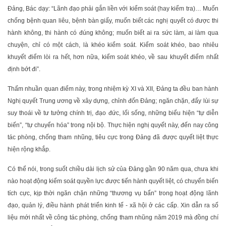
Đảng, Bác dạy: “Lãnh đạo phải gắn liền với kiểm soát (hay kiểm tra)… Muốn
chống bệnh quan liêu, bệnh bàn giấy, muốn biết các nghị quyết có được thi
hành không, thi hành có đúng không; muốn biết ai ra sức làm, ai làm qua
chuyện, chỉ có một cách, là khéo kiểm soát. Kiểm soát khéo, bao nhiêu
khuyết điểm lòi ra hết, hơn nữa, kiểm soát khéo, về sau khuyết điểm nhất
định bớt đi”.
Thấm nhuần quan điểm này, trong nhiệm kỳ XI và XII, Đảng ta đều ban hành
Nghị quyết Trung ương về xây dựng, chỉnh đốn Ðảng; ngăn chặn, đẩy lùi sự
suy thoái về tư tưởng chính trị, đạo đức, lối sống, những biểu hiện “tự diễn
biến”, “tự chuyển hóa” trong nội bộ. Thực hiện nghị quyết này, đến nay công
tác phòng, chống tham nhũng, tiêu cực trong Đảng đã được quyết liệt thực
hiện rộng khắp.
Có thể nói, trong suốt chiều dài lịch sử của Đảng gần 90 năm qua, chưa khi
nào hoạt động kiểm soát quyền lực được tiến hành quyết liệt, có chuyển biến
tích cực, kịp thời ngăn chặn những “thương vụ bẩn” trong hoạt động lãnh
đạo, quản lý, điều hành phát triển kinh tế - xã hội ở các cấp. Xin dẫn ra số
liệu mới nhất về công tác phòng, chống tham nhũng năm 2019 mà đồng chí