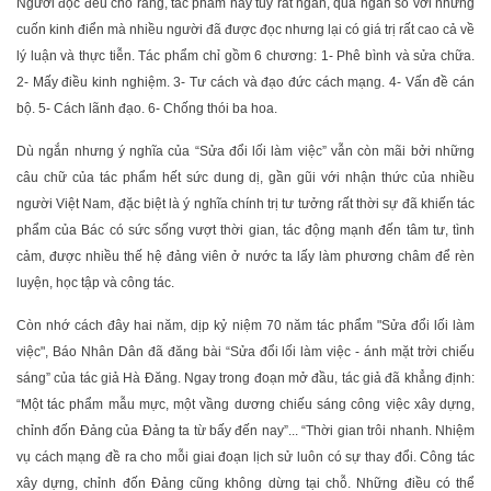
Người đọc đều cho rằng, tác phẩm này tuy rất ngắn, quá ngắn so với những
cuốn kinh điển mà nhiều người đã được đọc nhưng lại có giá trị rất cao cả về
lý luận và thực tiễn. Tác phẩm chỉ gồm 6 chương: 1- Phê bình và sửa chữa.
2- Mấy điều kinh nghiệm. 3- Tư cách và đạo đức cách mạng. 4- Vấn đề cán
bộ. 5- Cách lãnh đạo. 6- Chống thói ba hoa.
Dù ngắn nhưng ý nghĩa của “Sửa đổi lối làm việc” vẫn còn mãi bởi những
câu chữ của tác phẩm hết sức dung dị, gần gũi với nhận thức của nhiều
người Việt Nam, đặc biệt là ý nghĩa chính trị tư tưởng rất thời sự đã khiến tác
phẩm của Bác có sức sống vượt thời gian, tác động mạnh đến tâm tư, tình
cảm, được nhiều thế hệ đảng viên ở nước ta lấy làm phương châm để rèn
luyện, học tập và công tác.
Còn nhớ cách đây hai năm, dịp kỷ niệm 70 năm tác phẩm "Sửa đổi lối làm
việc", Báo Nhân Dân đã đăng bài “Sửa đổi lối làm việc - ánh mặt trời chiếu
sáng” của tác giả Hà Đăng. Ngay trong đoạn mở đầu, tác giả đã khẳng định:
“Một tác phẩm mẫu mực, một vầng dương chiếu sáng công việc xây dựng,
chỉnh đốn Ðảng của Ðảng ta từ bấy đến nay”... “Thời gian trôi nhanh. Nhiệm
vụ cách mạng đề ra cho mỗi giai đoạn lịch sử luôn có sự thay đổi. Công tác
xây dựng, chỉnh đốn Ðảng cũng không dừng tại chỗ. Những điều có thể