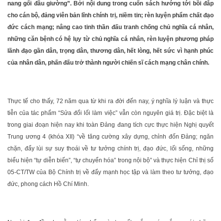
nang gối đầu giường”. Bởi nội dung trong cuốn sách hướng tới bồi đắp
cho cán bộ, đảng viên bản lĩnh chính trị, niềm tin; rèn luyện phẩm chất đạo
đức cách mạng; nâng cao tinh thần đấu tranh chống chủ nghĩa cá nhân,
những căn bệnh có hệ lụy từ chủ nghĩa cá nhân, rèn luyện phương pháp
lãnh đạo gần dân, trọng dân, thương dân, hết lòng, hết sức vì hạnh phúc
của nhân dân, phấn đấu trở thành người chiến sĩ cách mạng chân chính.
Thực tế cho thấy, 72 năm qua từ khi ra đời đến nay, ý nghĩa lý luận và thực
tiễn của tác phẩm “Sửa đổi lối làm việc” vẫn còn nguyên giá trị. Đặc biệt là
trong giai đoạn hiện nay khi toàn Đảng đang tích cực thực hiện Nghị quyết
Trung ương 4 (khóa XII) “về tăng cường xây dựng, chỉnh đốn Đảng; ngăn
chặn, đẩy lùi sự suy thoái về tư tưởng chính trị, đạo đức, lối sống, những
biểu hiện “tự diễn biến”, “tự chuyển hóa” trong nội bộ” và thực hiện Chỉ thị số
05-CT/TW của Bộ Chính trị về đẩy mạnh học tập và làm theo tư tưởng, đạo
đức, phong cách Hồ Chí Minh.