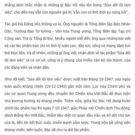
khẳng định chắc chắn là những gì Bác Hồ nêu lên trong “Sửa đổi lối làm
việc”, cho đến nay vẫn còn nguyên giá trị. Vẫn còn có tính thời sự nóng hổi”.
Tác giả Hà Đăng vốn không xa lạ. Ông nguyên là Tổng Biên tập Báo Nhân
Dân, Trưởng Ban Tư tưởng - Văn hóa Trung ương, Tổng Biên tập Tạp chí
Cộng sản, Trợ lý Tổng Bí thư. Nhiều người biết đến ông qua những bài viết
và các tác phẩm báo chí có tính lý luận cao, đầy sức sống và mang đậm hơi
thở thực tiễn. Và dĩ nhiên, những gì ông viết, nhận định về tác phẩm “Sửa đổi
lối làm việc” là có cơ sở, cũng là ý chung của nhiều cán bộ lão thành, của
các đảng viên và nhân dân.
Như đã biết, “Sửa đổi lối làm việc” được xuất bản tháng 10-1947, sau ngày
toàn quốc kháng chiến (19-12-1946) gần một năm. Lúc này Chính phủ và
các cơ quan Trung ương đều chuyển lên Chiến khu Việt Bắc để thực hiện
chủ trương trường kỳ kháng chiến. Thêm nữa, giữa lúc Bác Hồ đang hoàn
chỉnh tác phẩm này thì ngày 7-10-1947, giặc Pháp mở Chiến dịch Thu đông,
đánh thẳng lên Việt Bắc, nhằm tiêu diệt cơ quan đầu não và bộ đội chủ lực
của ta, tiến tới kết thúc cuộc chiến tranh xâm lược. Trong bộn bề công việc
kháng chiến, kiến quốc, Bác đã cho ra đời tác phẩm.