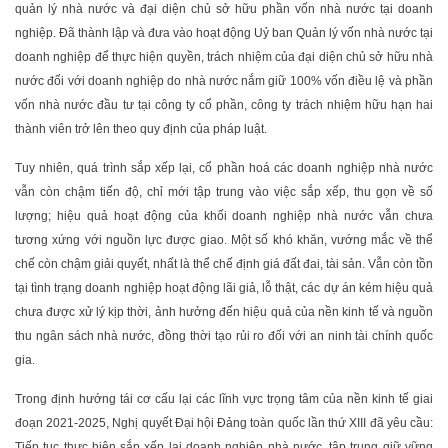
quản lý nhà nước và đại diện chủ sở hữu phần vốn nhà nước tại doanh
nghiệp. Đã thành lập và đưa vào hoạt động Uỷ ban Quản lý vốn nhà nước tại
doanh nghiệp để thực hiện quyền, trách nhiệm của đại diện chủ sở hữu nhà
nước đối với doanh nghiệp do nhà nước nắm giữ 100% vốn điều lệ và phần
vốn nhà nước đầu tư tại công ty cổ phần, công ty trách nhiệm hữu hạn hai
thành viên trở lên theo quy định của pháp luật.
Tuy nhiên, quá trình sắp xếp lại, cổ phần hoá các doanh nghiệp nhà nước
vẫn còn chậm tiến độ, chỉ mới tập trung vào việc sắp xếp, thu gọn về số
lượng; hiệu quả hoạt động của khối doanh nghiệp nhà nước vẫn chưa
tương xứng với nguồn lực được giao. Một số khó khăn, vướng mắc về thể
chế còn chậm giải quyết, nhất là thể chế định giá đất đai, tài sản. Vẫn còn tồn
tại tình trạng doanh nghiệp hoạt động lãi giả, lỗ thật, các dự án kém hiệu quả
chưa được xử lý kịp thời, ảnh hưởng đến hiệu quả của nền kinh tế và nguồn
thu ngân sách nhà nước, đồng thời tạo rủi ro đối với an ninh tài chính quốc
gia.
Trong định hướng tái cơ cấu lại các lĩnh vực trọng tâm của nền kinh tế giai
đoạn 2021-2025, Nghị quyết Đại hội Đảng toàn quốc lần thứ XIII đã yêu cầu:
Tiếp tục thực hiện sắp xếp lại doanh nghiệp nhà nước, tập trung giữ vững