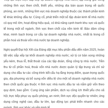
những lĩnh vực then chốt, thiết yếu, những địa bàn quan trọng về quốc
phòng, an ninh, những lĩnh vực mà doanh nghiệp thuộc các thành phần kinh
tế khác không đầu tư. Củng cố, phát triển một số tập đoàn kinh tế nhà nước
có quy mô lớn, hoạt động hiệu quả, có khả năng cạnh tranh khu vực và quốc
tế trong một số ngành, lĩnh vực then chốt của nền kinh tế. Bảo đảm công
khai, minh bạch trong cơ cấu lại doanh nghiệp nhà nước, nhất là trong cổ
phần hoá và thoái vốn nhà nước tại doanh nghiệp.
Nghị quyết Đại hội XIII của Đảng đặt mục tiêu phấn đấu đến năm 2025, hoàn
tất việc sắp xếp lại khối doanh nghiệp nhà nước; xử lý cơ bản xong những
yếu kém, thua lỗ, thất thoát của các tập đoàn, tổng công ty nhà nước. Tiền
thu từ cổ phần hoá, thoái vốn nhà nước được quản lý tập trung và chỉ sử
dụng cho đầu tư các công trình kết cấu hạ tầng trọng điểm, quan trọng quốc
gia, địa phương và bổ sung vốn điều lệ cho một số doanh nghiệp nhà nước
then chốt quốc gia thuộc 4 lĩnh vực nhà nước đầu tư và nắm giữ vốn theo
quy định, bao gồm: Cung ứng sản phẩm, dịch vụ công ích thiết yếu cho xã
hội; trực tiếp phục vụ quốc phòng, an ninh; lĩnh vực độc quyền tự nhiên; ứng
dụng công nghệ cao, đầu tư lớn, tạo động lực phát triển nhanh cho các
ngành, lĩnh vực khác và nền kinh tế.