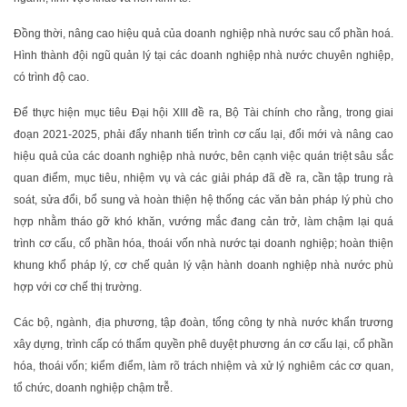
Đồng thời, nâng cao hiệu quả của doanh nghiệp nhà nước sau cổ phần hoá.
Hình thành đội ngũ quản lý tại các doanh nghiệp nhà nước chuyên nghiệp,
có trình độ cao.
Để thực hiện mục tiêu Đại hội XIII đề ra, Bộ Tài chính cho rằng, trong giai
đoạn 2021-2025, phải đẩy nhanh tiến trình cơ cấu lại, đổi mới và nâng cao
hiệu quả của các doanh nghiệp nhà nước, bên cạnh việc quán triệt sâu sắc
quan điểm, mục tiêu, nhiệm vụ và các giải pháp đã đề ra, cần tập trung rà
soát, sửa đổi, bổ sung và hoàn thiện hệ thống các văn bản pháp lý phù cho
hợp nhằm tháo gỡ khó khăn, vướng mắc đang cản trở, làm chậm lại quá
trình cơ cấu, cổ phần hóa, thoái vốn nhà nước tại doanh nghiệp; hoàn thiện
khung khổ pháp lý, cơ chế quản lý vận hành doanh nghiệp nhà nước phù
hợp với cơ chế thị trường.
Các bộ, ngành, địa phương, tập đoàn, tổng công ty nhà nước khẩn trương
xây dựng, trình cấp có thẩm quyền phê duyệt phương án cơ cấu lại, cổ phần
hóa, thoái vốn; kiểm điểm, làm rõ trách nhiệm và xử lý nghiêm các cơ quan,
tổ chức, doanh nghiệp chậm trễ.