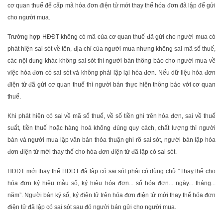
cơ quan thuế để cấp mã hóa đơn điện tử mới thay thế hóa đơn đã lập để gửi
cho người mua.
Trường hợp HĐĐT không có mã của cơ quan thuế đã gửi cho người mua có
phát hiện sai sót về tên, địa chỉ của người mua nhưng không sai mã số thuế,
các nội dung khác không sai sót thì người bán thông báo cho người mua về
việc hóa đơn có sai sót và không phải lập lại hóa đơn. Nếu dữ liệu hóa đơn
điện tử đã gửi cơ quan thuế thì người bán thực hiện thông báo với cơ quan
thuế.
Khi phát hiện có sai về mã số thuế, về số tiền ghi trên hóa đơn, sai về thuế
suất, tiền thuế hoặc hàng hoá không đúng quy cách, chất lượng thì người
bán và người mua lập văn bản thỏa thuận ghi rõ sai sót, người bán lập hóa
đơn điện tử mới thay thế cho hóa đơn điện tử đã lập có sai sót.
HĐĐT mới thay thế HĐĐT đã lập có sai sót phải có dùng chữ “Thay thế cho
hóa đơn ký hiệu mẫu số, ký hiệu hóa đơn... số hóa đơn... ngày... tháng...
năm”. Người bán ký số, ký điện tử trên hóa đơn điện tử mới thay thế hóa đơn
điện tử đã lập có sai sót sau đó người bán gửi cho người mua.