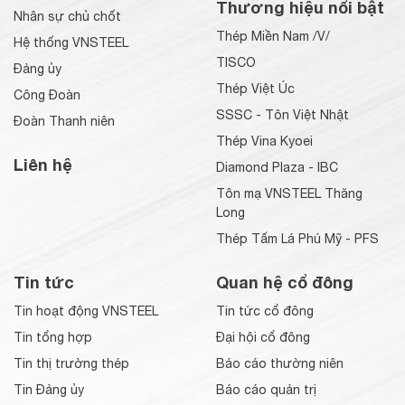
Thương hiệu nổi bật
Nhân sự chủ chốt
Thép Miền Nam /V/
Hệ thống VNSTEEL
TISCO
Đảng ủy
Thép Việt Úc
Công Đoàn
SSSC - Tôn Việt Nhật
Đoàn Thanh niên
Thép Vina Kyoei
Liên hệ
Diamond Plaza - IBC
Tôn mạ VNSTEEL Thăng
Long
Thép Tấm Lá Phú Mỹ - PFS
Tin tức
Quan hệ cổ đông
Tin hoạt động VNSTEEL
Tin tức cổ đông
Tin tổng hợp
Đại hội cổ đông
Tin thị trường thép
Báo cáo thường niên
Tin Đảng ủy
Báo cáo quản trị