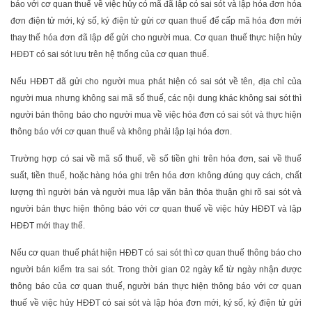
báo với cơ quan thuế về việc hủy có mã đã lập có sai sót và lập hóa đơn hóa
đơn điện tử mới, ký số, ký điện tử gửi cơ quan thuế để cấp mã hóa đơn mới
thay thế hóa đơn đã lập để gửi cho người mua. Cơ quan thuế thực hiện hủy
HĐĐT có sai sót lưu trên hệ thống của cơ quan thuế.
Nếu HĐĐT đã gửi cho người mua phát hiện có sai sót về tên, địa chỉ của
người mua nhưng không sai mã số thuế, các nội dung khác không sai sót thì
người bán thông báo cho người mua về việc hóa đơn có sai sót và thực hiện
thông báo với cơ quan thuế và không phải lập lại hóa đơn.
Trường hợp có sai về mã số thuế, về số tiền ghi trên hóa đơn, sai về thuế
suất, tiền thuế, hoặc hàng hóa ghi trên hóa đơn không đúng quy cách, chất
lượng thì người bán và người mua lập văn bản thỏa thuận ghi rõ sai sót và
người bán thực hiện thông báo với cơ quan thuế về việc hủy HĐĐT và lập
HĐĐT mới thay thế.
Nếu cơ quan thuế phát hiện HĐĐT có sai sót thì cơ quan thuế thông báo cho
người bán kiểm tra sai sót. Trong thời gian 02 ngày kể từ ngày nhận được
thông báo của cơ quan thuế, người bán thực hiện thông báo với cơ quan
thuế về việc hủy HĐĐT có sai sót và lập hóa đơn mới, ký số, ký điện tử gửi