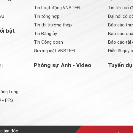
Tin hoạt động VNSTEEL
Tin tức cổ 
vụ
Tin tổng hợp
Đại hội cổ đ
Tin thị trường thép
Báo cáo thư
ổi bật
Tin Đảng ủy
Báo cáo quản
Tin Công đoàn
Báo cáo tài 
Gương mặt VNSTEEL
Điều lệ quy 
Phóng sự Ảnh - Video
Tuyển dụ
ật
ăng Long
 - PFS
 giám đốc