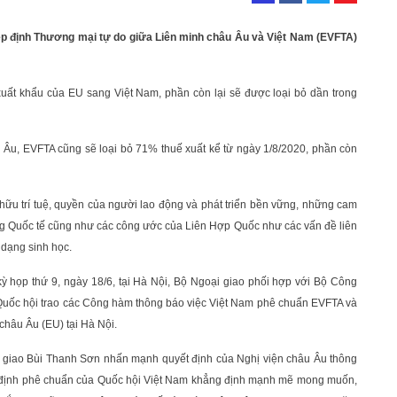
ệp định Thương mại tự do giữa Liên minh châu Âu và Việt Nam (EVFTA)
xuất khẩu của EU sang Việt Nam, phần còn lại sẽ được loại bỏ dần trong
 Âu, EVFTA cũng sẽ loại bỏ 71% thuế xuất kể từ ngày 1/8/2020, phần còn
ữu trí tuệ, quyền của người lao động và phát triển bền vững, những cam
động Quốc tế cũng như các công ước của Liên Hợp Quốc như các vấn đề liên
 dạng sinh học.
ỳ họp thứ 9, ngày 18/6, tại Hà Nội, Bộ Ngoại giao phối hợp với Bộ Công
Quốc hội trao các Công hàm thông báo việc Việt Nam phê chuẩn EVFTA và
châu Âu (EU) tại Hà Nội.
i giao Bùi Thanh Sơn nhấn mạnh quyết định của Nghị viện châu Âu thông
t định phê chuẩn của Quốc hội Việt Nam khẳng định mạnh mẽ mong muốn,