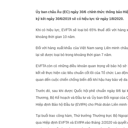
Ủy ban châu Âu (EC) ngày 30/6 chính thức thông báo Hi
ký kết ngày 30/6/2019 sẽ có hiệu lực từ ngày 1/8/2020.
Khi có hiệu lực, EVFTA sẽ loại bỏ 65% thuế đối với hàng 
khoảng thời gian 10 năm.
Đối với hàng xuất khẩu của Việt Nam sang Liên minh châu
lại sẽ được loại bỏ trong khoảng thời gian 7 năm.
EVFTA còn có những điều khoản quan trọng về bảo hộ sở h
kết về thực hiện các tiêu chuẩn cốt lõi của Tổ chức Lao 
quan đến cuộc chiến chống biến đổi khí hậu hay bảo vệ đa
Trước đó, sau khi được Quốc hội phê chuẩn ngày 8/6 tại k
Thương, Bộ Kế hoạch và Đầu tư và Ủy ban Đối ngoại của 
Hiệp định Bảo hộ Đầu tư (EVIPA) cho Phái đoàn Liên minh 
Tại buổi trao công hàm, Thứ trưởng Thường trực Bộ Ngoạ
qua Hiệp định EVFTA và EVIPA vào tháng 2/2020 và quyế