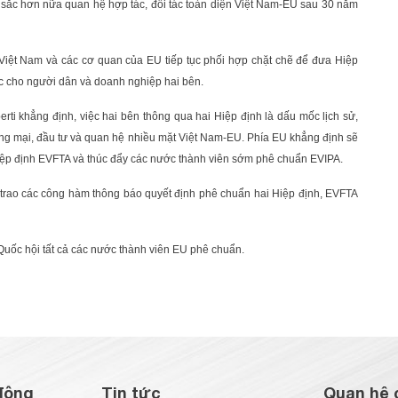
âu sắc hơn nữa quan hệ hợp tác, đối tác toàn diện Việt Nam-EU sau 30 năm
Việt Nam và các cơ quan của EU tiếp tục phối hợp chặt chẽ để đưa Hiệp
ực cho người dân và doanh nghiệp hai bên.
erti khẳng định, việc hai bên thông qua hai Hiệp định là dấu mốc lịch sử,
ng mại, đầu tư và quan hệ nhiều mặt Việt Nam-EU. Phía EU khẳng định sẽ
 Hiệp định EVFTA và thúc đẩy các nước thành viên sớm phê chuẩn EVIPA.
 trao các công hàm thông báo quyết định phê chuẩn hai Hiệp định, EVFTA
 Quốc hội tất cả các nước thành viên EU phê chuẩn.
động
Tin tức
Quan hệ 