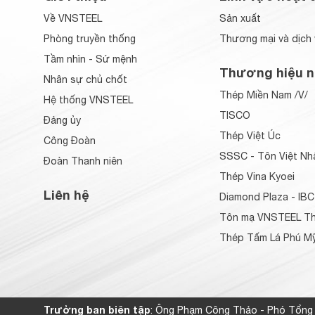
Về VNSTEEL
Sản xuất
Phòng truyền thống
Thương mại và dịch 
Tầm nhìn - Sứ mệnh
Thương hiệu n
Nhân sự chủ chốt
Thép Miền Nam /V/
Hệ thống VNSTEEL
TISCO
Đảng ủy
Thép Việt Úc
Công Đoàn
SSSC - Tôn Việt Nh
Đoàn Thanh niên
Thép Vina Kyoei
Liên hệ
Diamond Plaza - IBC
Tôn mạ VNSTEEL Th
Thép Tấm Lá Phú Mỹ
Trưởng ban biên tập
: Ông Phạm Công Thảo - Phó Tổng