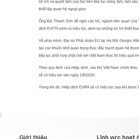
lợi ích và quyết tâm của hai bên tiếp tục nâng tầm, làm s
thiết lập quan hệ ngoại giao.
Ông Bùi Thanh Sơn đề nghị các bộ, ngành liên quan của 
định EVFTA sớm có hiệu lực, đem lại những lợi ích thiết th
Về phía mình, Đại sứ Phái đoàn EU tại Hà Nội Giorgio Alib
tạo các khuôn khổ quan trọng thúc đẩy mạnh quan hệ thươ
tiếp tục phối hợp chặt chẽ với Việt Nam thực thi hiệu quả
Theo quy định của Hiệp định, sau khi Việt Nam chính thức
sẽ có hiệu lực vào ngày 1/8/2020.
Trong khi đó, Hiệp định EVIPA sẽ có hiệu lực sau khi được
;
Giới thiệu
Lĩnh vực hoạt 