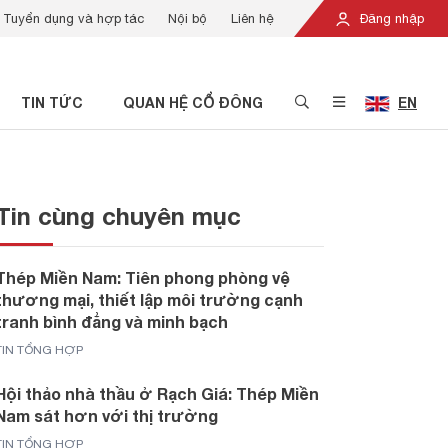
Tuyển dụng và hợp tác
Nội bộ
Liên hệ
Đăng nhập
TIN TỨC
QUAN HỆ CỔ ĐÔNG
EN
Tin cùng chuyên mục
Thép Miền Nam: Tiên phong phòng vệ
thương mại, thiết lập môi trường cạnh
tranh bình đẳng và minh bạch
TIN TỔNG HỢP
Hội thảo nhà thầu ở Rạch Giá: Thép Miền
Nam sát hơn với thị trường
TIN TỔNG HỢP