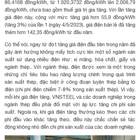
86,4168 đồng/kWh, từ 1.920,3732 đồng/kWh lên 2.006,79
đồng/kWh, chưa bao gồm thuế giá trị gia tăng. Với lần tăng
giá điện này, cộng với mức tăng giá hơn 55,9 đồng/kWh
(tăng 3%) của lần 1 (ngày 4/5/2023), giá điện bán lẻ đã tăng
thêm hơn 142,35 đồng/kWh từ đầu năm.
Có thể nói, ngay từ đợt tăng giá điện đầu tiên trong năm đã
gây ảnh hưởng không mấy tích cực lên một số ngành sản
xuất sử dụng nhiều điện như: xi măng, hóa chất, giấy và
ngành thép.. Với ngành thép, điện được xem là một trong
những chỉ tiêu tiêu hao năng lượng chính trong quá trình
sản xuất thép, đặc biệt ở công đoạn luyện thép bằng lò
điện (chi phí điện chiếm 7-8% trong sản xuất thép). Vì vậy,
mỗi khi giá điện tăng, VNSTEEL và các doanh nghiệp trong
ngành thép đều phải đối mặt với áp lực tăng chi phí sản
xuất. Ngoài ra, khi giá điện tăng thường kéo theo các chi
phí đầu vào khác tăng theo, điều này chắc chắn sẽ tác
động không nhỏ đến chi phí sản xuất của các doanh nghiệp.