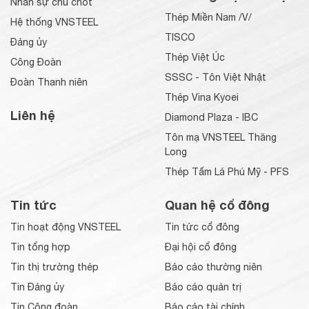
Nhân sự chủ chốt
Thép Miền Nam /V/
Hệ thống VNSTEEL
TISCO
Đảng ủy
Thép Việt Úc
Công Đoàn
SSSC - Tôn Việt Nhật
Đoàn Thanh niên
Thép Vina Kyoei
Liên hệ
Diamond Plaza - IBC
Tôn mạ VNSTEEL Thăng
Long
Thép Tấm Lá Phú Mỹ - PFS
Tin tức
Quan hệ cổ đông
Tin hoạt động VNSTEEL
Tin tức cổ đông
Tin tổng hợp
Đại hội cổ đông
Tin thị trường thép
Báo cáo thường niên
Tin Đảng ủy
Báo cáo quản trị
Tin Công đoàn
Báo cáo tài chính