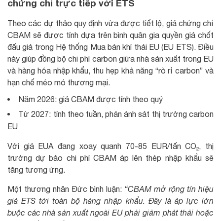
chứng chỉ trực tiếp với ETS
Theo các dự thảo quy định vừa được tiết lộ, giá chứng chỉ
CBAM sẽ được tính dựa trên bình quân gia quyền giá chốt
đấu giá trong Hệ thống Mua bán khí thải EU (EU ETS). Điều
này giúp đồng bộ chi phí carbon giữa nhà sản xuất trong EU
và hàng hóa nhập khẩu, thu hẹp khả năng “rò rỉ carbon” và
hạn chế méo mó thương mại.
Năm 2026: giá CBAM được tính theo quý
Từ 2027: tính theo tuần, phản ánh sát thị trường carbon
EU
Với giá EUA đang xoay quanh 70-85 EUR/tấn CO₂, thị
trường dự báo chi phí CBAM áp lên thép nhập khẩu sẽ
tăng tương ứng.
Một thương nhân Đức bình luận:
“CBAM mở rộng tín hiệu
giá ETS tới toàn bộ hàng nhập khẩu. Đây là áp lực lớn
buộc các nhà sản xuất ngoài EU phải giảm phát thải hoặc