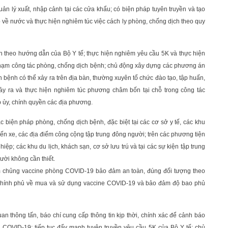
uản lý xuất, nhập cảnh tại các cửa khẩu; có biện pháp tuyên truyền và tạo
ề nước và thực hiện nghiêm túc việc cách ly phòng, chống dịch theo quy
h theo hướng dẫn của Bộ Y tế; thực hiện nghiêm yêu cầu 5K và thực hiện
vi phạm công tác phòng, chống dịch bệnh; chủ động xây dựng các phương án
 bệnh có thể xảy ra trên địa bàn, thường xuyên tổ chức đào tạo, tập huấn,
ảy ra và thực hiện nghiêm túc phương châm bốn tại chỗ trong công tác
p ủy, chính quyền các địa phương.
c biện pháp phòng, chống dịch bệnh, đặc biệt tại các cơ sở y tế, các khu
, bến xe, các địa điểm công cộng tập trung đông người; trên các phương tiện
ệp; các khu du lịch, khách sạn, cơ sở lưu trú và tại các sự kiện tập trung
ười không cần thiết.
iêm chủng vaccine phòng COVID-19 bảo đảm an toàn, đúng đối tượng theo
 Chính phủ về mua và sử dụng vaccine COVID-19 và bảo đảm độ bao phủ
an thông tấn, báo chí cung cấp thông tin kịp thời, chính xác để cảnh báo
 COVID-19; tiếp tục đẩy mạnh tuyên truyền yêu cầu 5K của Bộ Y tế; chủ