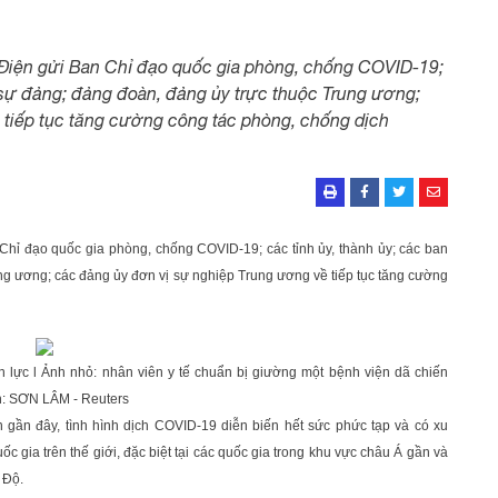
Điện gửi Ban Chỉ đạo quốc gia phòng, chống COVID-19;
n sự đảng; đảng đoàn, đảng ủy trực thuộc Trung ương;
 tiếp tục tăng cường công tác phòng, chống dịch
Chỉ đạo quốc gia phòng, chống COVID-19; các tỉnh ủy, thành ủy; các ban
ng ương; các đảng ủy đơn vị sự nghiệp Trung ương về tiếp tục tăng cường
 lực l Ảnh nhỏ: nhân viên y tế chuẩn bị giường một bệnh viện dã chiến
h: SƠN LÂM - Reuters
 gần đây, tình hình dịch COVID-19 diễn biến hết sức phức tạp và có xu
ốc gia trên thế giới, đặc biệt tại các quốc gia trong khu vực châu Á gần và
 Độ.