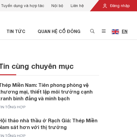
Tuyển dụng và hợp tác
Nội bộ
Liên hệ
Đăng nhập
TIN TỨC
QUAN HỆ CỔ ĐÔNG
EN
Tin cùng chuyên mục
Thép Miền Nam: Tiên phong phòng vệ
thương mại, thiết lập môi trường cạnh
tranh bình đẳng và minh bạch
TIN TỔNG HỢP
Hội thảo nhà thầu ở Rạch Giá: Thép Miền
Nam sát hơn với thị trường
TIN TỔNG HỢP