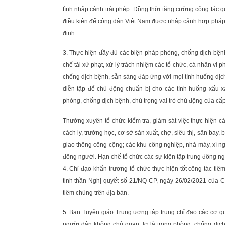
tình nhập cảnh trái phép. Đồng thời tăng cường công tác q
điều kiện để công dân Việt Nam được nhập cảnh hợp pháp v
định.
3. Thực hiện đầy đủ các biện pháp phòng, chống dịch bện
chế tài xử phạt, xử lý trách nhiệm các tổ chức, cá nhân 
chống dịch bệnh, sẵn sàng đáp ứng với mọi tình huống dịch
diễn tập để chủ động chuẩn bị cho các tình huống xấu x
phòng, chống dịch bệnh, chú trọng vai trò chủ động của cấ
Thường xuyên tổ chức kiểm tra, giám sát việc thực hiện cá
cách ly, trường học, cơ sở sản xuất, chợ, siêu thị, sân bay
giao thông công cộng; các khu công nghiệp, nhà máy, xí nghi
đông người. Hạn chế tổ chức các sự kiện tập trung đông ng
4. Chỉ đạo khẩn trương tổ chức thực hiện tốt công tác t
tinh thần Nghị quyết số 21/NQ-CP, ngày 26/02/2021 của
tiêm chủng trên địa bàn.
5. Ban Tuyên giáo Trung ương tập trung chỉ đạo các cơ qu
người dân không chủ quan, lơ là trong phòng, chống dịch