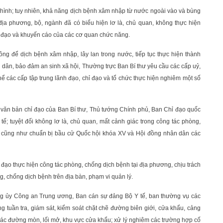
h hình; tuy nhiên, khả năng dịch bệnh xâm nhập từ nước ngoài vào và bùng
ố địa phương, bộ, ngành đã có biểu hiện lơ là, chủ quan, không thực hiện
ỉ đạo và khuyến cáo của các cơ quan chức năng.
ông để dịch bệnh xâm nhập, lây lan trong nước, tiếp tục thực hiện thành
 dân, bảo đảm an sinh xã hội, Thường trực Ban Bí thư yêu cầu các cấp uỷ,
hể các cấp tập trung lãnh đạo, chỉ đạo và tổ chức thực hiện nghiêm một số
các văn bản chỉ đạo của Ban Bí thư, Thủ tướng Chính phủ, Ban Chỉ đạo quốc
; tuyệt đối không lơ là, chủ quan, mất cảnh giác trong công tác phòng,
1/5 cũng như chuẩn bị bầu cử Quốc hội khóa XV và Hội đồng nhân dân các
hỉ đạo thực hiện công tác phòng, chống dịch bệnh tại địa phương, chịu trách
g, chống dịch bệnh trên địa bàn, phạm vi quản lý.
g ủy Công an Trung ương, Ban cán sự đảng Bộ Y tế, ban thường vụ các
ng tuần tra, giám sát, kiểm soát chặt chẽ đường biên giới, cửa khẩu, cảng
i các đường mòn, lối mở, khu vực cửa khẩu; xử lý nghiêm các trường hợp cố