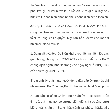
Tại Việt Nam, mặc dù chúng ta cơ bản đã kiểm soát tốt tìn
phát trở lại đối với nước ta là rất lớn. Vừa qua, ở một s
nghiêm túc các biện pháp phòng, chống dịch bệnh theo ch
Để tiếp tục khống chế và kiểm soát tốt dịch COVID-19, kh
công mục tiêu kép, bảo vệ và nâng cao sức khỏe của người
tổ chức đảng, chính quyền, Mặt trận Tổ quốc và các đoàn t
nhiệm vụ trọng tâm sau:
1. Quán triệt và tổ chức triển khai thực hiện nghiêm túc 
gia phòng, chống dịch COVID-19 và hướng dẫn của Bộ Y tế
chống dịch bệnh, nhất là trong các ngày nghỉ lễ 30/4, 0
cấp nhiệm kỳ 2021 - 2026.
Bí thư tỉnh ủy, thành ủy, người đứng đầu cấp ủy trực tiếp c
nhiệm trước Bộ Chính trị, Ban Bí thư về các hoạt động phòn
2. Ban cán sự đảng Chính phủ, Quân ủy Trung ương, Đản
tỉnh uỷ, thành ủy nơi có đường biên giới chỉ đạo tăng cườ
biển; ngăn chặn tình trạng nhập cảnh trái phép, nhất là tạ