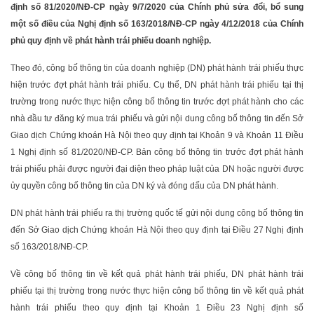
định số 81/2020/NĐ-CP ngày 9/7/2020 của Chính phủ sửa đổi, bổ sung
một số điều của Nghị định số 163/2018/NĐ-CP ngày 4/12/2018 của Chính
phủ quy định về phát hành trái phiếu doanh nghiệp.
Theo đó, công bố thông tin của doanh nghiệp (DN) phát hành trái phiếu thực
hiện trước đợt phát hành trái phiếu. Cụ thể, DN phát hành trái phiếu tại thị
trường trong nước thực hiện công bố thông tin trước đợt phát hành cho các
nhà đầu tư đăng ký mua trái phiếu và gửi nội dung công bố thông tin đến Sở
Giao dịch Chứng khoán Hà Nội theo quy định tại Khoản 9 và Khoản 11 Điều
1 Nghị định số 81/2020/NĐ-CP. Bản công bố thông tin trước đợt phát hành
trái phiếu phải được người đại diện theo pháp luật của DN hoặc người được
ủy quyền công bố thông tin của DN ký và đóng dấu của DN phát hành.
DN phát hành trái phiếu ra thị trường quốc tế gửi nội dung công bố thông tin
đến Sở Giao dịch Chứng khoán Hà Nội theo quy định tại Điều 27 Nghị định
số 163/2018/NĐ-CP.
Về công bố thông tin về kết quả phát hành trái phiếu, DN phát hành trái
phiếu tại thị trường trong nước thực hiện công bố thông tin về kết quả phát
hành trái phiếu theo quy định tại Khoản 1 Điều 23 Nghị định số