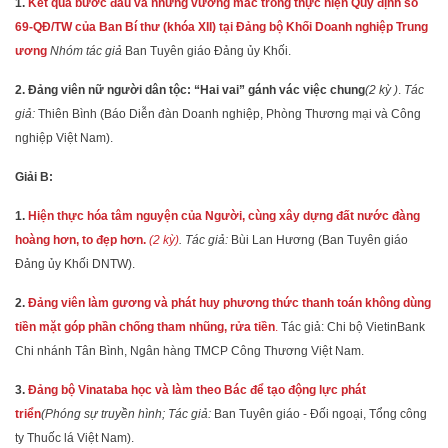
1.
Kết quả bước đầu và những vướng mắc trong thực hiện Quy định số
69-QĐ/TW của Ban Bí thư (khóa XII) tại Đảng bộ Khối Doanh nghiệp Trung
ương
Nhóm tác giả
Ban Tuyên giáo Đảng ủy Khối.
2. Đảng viên nữ người dân tộc: “Hai vai” gánh vác việc chung
(2 kỳ )
.
Tác
giả:
Thiên Bình (Báo Diễn đàn Doanh nghiệp, Phòng Thương mại và Công
nghiệp Việt Nam).
Giải B:
1.
Hiện thực hóa tâm nguyện của Người, cùng xây dựng đất nước đàng
hoàng hơn, to đẹp hơn.
(2 kỳ)
. Tác giả:
Bùi Lan Hương (Ban Tuyên giáo
Đảng ủy Khối DNTW).
2.
Đảng viên làm gương và phát huy phương thức thanh toán không dùng
tiền mặt góp phần chống tham nhũng, rửa tiền
.
Tác giả: Chi bộ VietinBank
Chi nhánh Tân Bình, Ngân hàng TMCP Công Thương Việt Nam.
3.
Đảng bộ Vinataba học và làm theo Bác để tạo động lực phát
triển
(Phóng sự truyền hình;
Tác giả:
Ban Tuyên giáo - Đối ngoại, Tổng công
ty Thuốc lá Việt Nam).