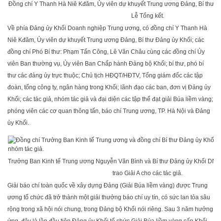
Đồng chí Y Thanh Hà Niê Kđăm, Ủy viên dự khuyết Trung ương Đảng, Bí thư Đả
Lễ Tổng kết.
Về phía Đảng ủy Khối Doanh nghiệp Trung ương, có đồng chí Y Thanh Hà
Niê Kđăm, Ủy viên dự khuyết Trung ương Đảng, Bí thư Đảng ủy Khối; các
đồng chí Phó Bí thư: Phạm Tấn Công, Lê Văn Châu cùng các đồng chí Ủy
viên Ban thường vụ, Ủy viên Ban Chấp hành Đảng bộ Khối; bí thư, phó bí
thư các đảng ủy trực thuộc; Chủ tịch HĐQT/HĐTV, Tổng giám đốc các tập
đoàn, tổng công ty, ngân hàng trong Khối; lãnh đạo các ban, đơn vị Đảng ủy
Khối; các tác giả, nhóm tác giả và đại diện các tập thể đạt giải Búa liềm vàng;
phóng viên các cơ quan thông tấn, báo chí Trung ương, TP. Hà Nội và Đảng
ủy Khối.
Trưởng Ban Kinh tế Trung ương Nguyễn Văn Bình và Bí thư Đảng ủy Khối D
trao Giải A cho các tác giả.
Giải báo chí toàn quốc về xây dựng Đảng (Giải Búa liềm vàng) được Trung
ương tổ chức đã trở thành một giải thưởng báo chí uy tín, có sức lan tỏa sâu
rộng trong xã hội nói chung, trong Đảng bộ Khối nói riêng. Sau 3 năm hưởng