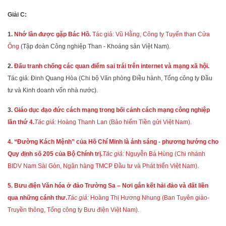
Giải C:
1.
Nhớ lần được gặp Bác Hồ.
Tác giả: Vũ Hằng, Công ty Tuyển than Cửa
Ông
(Tập đoàn Công nghiệp Than - Khoáng sản Việt Nam).
2.
Đấu tranh chống các quan điểm sai trái trên internet và mạng xã hội.
Tác giả: Đinh Quang Hòa (Chi bộ Văn phòng Điều hành, Tổng công ty Đầu
tư và Kinh doanh vốn nhà nước).
3.
Giáo dục đạo đức cách mạng trong bối cảnh cách mạng công nghiệp
lần thứ 4.
Tác giả:
Hoàng Thanh Lan (Bảo hiểm Tiền gửi Việt Nam).
4. “Đường Kách Mệnh” của Hồ Chí Minh là ánh sáng - phương hướng cho
Quy định số 205 của Bộ Chính trị.
Tác giả:
Nguyễn Bá Hùng (Chi nhánh
BIDV Nam Sài Gòn, Ngân hàng TMCP Đầu tư và Phát triển Việt Nam)
.
5. Bưu điện Văn hóa ở đảo Trường Sa – Nơi gắn kết hải đảo và đất liền
qua những cánh thư.
Tác giả:
Hoàng Thị Hương Nhung (Ban Tuyên giáo-
Truyền thông, Tổng công ty Bưu điện Việt Nam).