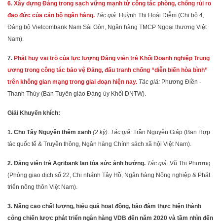
6. Xây dựng Đảng trong sạch vững mạnh từ công tác phòng, chống rủi ro
đạo đức của cán bộ ngân hàng.
Tác giả:
Huỳnh Thị Hoài Diễm (Chi bộ 4,
Đảng bộ Vietcombank Nam Sài Gòn, Ngân hàng TMCP Ngoại thương Việt
Nam).
7.
Phát huy vai trò của lực lượng Đảng viên trẻ Khối Doanh nghiệp Trung
ương trong công tác bảo vệ Đảng, đấu tranh chống “diễn biến hòa bình”
trên không gian mạng trong giai đoạn hiện nay.
Tác giả:
Phương Điền -
Thanh Thúy (Ban Tuyên giáo Đảng ủy Khối DNTW).
Giải Khuyến khích:
1. Cho Tây Nguyên thêm xanh
(2 kỳ)
.
Tác giả:
Trần Nguyên Giáp (Ban Hợp
tác quốc tế & Truyền thông, Ngân hàng Chính sách xã hội Việt Nam).
2. Đảng viên trẻ Agribank lan tỏa sức ảnh hưởng.
Tác giả:
Vũ Thị Phương
(Phòng giao dịch số 22, Chi nhánh Tây Hồ, Ngân hàng Nông nghiệp & Phát
triển nông thôn Việt Nam).
3. Nâng cao chất lượng, hiệu quả hoạt động, bảo đảm thực hiện thành
công chiến lược phát triển ngân hàng VDB đến năm 2020 và tầm nhìn đến