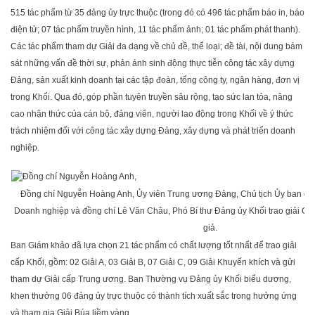
515 tác phẩm từ 35 đảng ủy trực thuộc (trong đó có 496 tác phẩm báo in, báo
điện tử; 07 tác phẩm truyền hình, 11 tác phẩm ảnh; 01 tác phẩm phát thanh).
Các tác phẩm tham dự Giải đa dạng về chủ đề, thể loại; đề tài, nội dung bám
sát những vấn đề thời sự, phản ánh sinh động thực tiễn công tác xây dựng
Đảng, sản xuất kinh doanh tại các tập đoàn, tổng công ty, ngân hàng, đơn vị
trong Khối. Qua đó, góp phần tuyên truyền sâu rộng, tạo sức lan tỏa, nâng
cao nhận thức của cán bộ, đảng viên, người lao động trong Khối về ý thức
trách nhiệm đối với công tác xây dựng Đảng, xây dựng và phát triển doanh
nghiệp.
Đồng chí Nguyễn Hoàng Anh, Ủy viên Trung ương Đảng, Chủ tịch Ủy ban quả
Doanh nghiệp và đồng chí Lê Văn Châu, Phó Bí thư Đảng ủy Khối trao giải C c
giả.
Ban Giám khảo đã lựa chọn 21 tác phẩm có chất lượng tốt nhất để trao giải
cấp Khối, gồm: 02 Giải A, 03 Giải B, 07 Giải C, 09 Giải Khuyến khích và gửi
tham dự Giải cấp Trung ương. Ban Thường vụ Đảng ủy Khối biểu dương,
khen thưởng 06 đảng ủy trực thuộc có thành tích xuất sắc trong hưởng ứng
và tham gia Giải Búa liềm vàng.