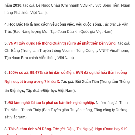
năm 2030.
Tác giả:
Lê Ngọc Châu (Chi nhánh VDB khu vực Sông Tiền, Ngân
hàng Phát triển Việt Nam).
4. Học Bác Hồ là học cách yêu công việc, yêu cuộc sống.
Tác giả:
Lê Văn
Trúc (Báo Năng lượng Mới, Tập đoàn Dầu khí Quốc gia Việt Nam).
5.
VNPT xây dựng Hệ thống Quản trị rùi ro để phát triển bền vững.
Tác giả:
Chí Bằng (Trung tâm Truyền thông Vcomm, Tổng Công ty VNPT-VinaPhone,
Tập đoàn Bưu chính Viễn thông Việt Nam).
6.
100% số xã, 99,47% số hộ dân có điện: EVN đã cụ thể hóa thành công
Nghị quyết trung ương 7 khóa X.
Tác giả:
Bùi Xuân Tiến (Trung tâm Thông
tin Điện lực, Tập đoàn Điện lực Việt Nam).
7.
Đã làm nghề lái tàu là phải có bản lĩnh nghề nghiệp.
Nhóm tác giả: Trịnh
Thị Năm - Thanh Thúy (Ban Tuyên giáo-Truyền thông, Tổng công ty Đường
sắt Việt Nam).
8.
Tôi và cảm tình với Đảng.
Tác giả:
Đặng Thị Nguyệt Nga (Đoàn bay 919,