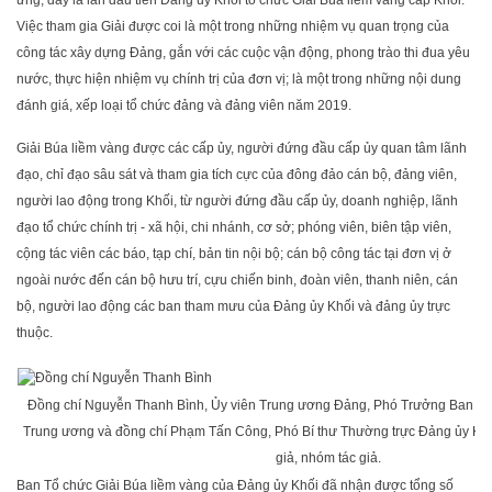
ứng, đây là lần đầu tiên Đảng ủy Khối tổ chức Giải Búa liềm vàng cấp Khối.
Việc tham gia Giải được coi là một trong những nhiệm vụ quan trọng của
công tác xây dựng Đảng, gắn với các cuộc vận động, phong trào thi đua yêu
nước, thực hiện nhiệm vụ chính trị của đơn vị; là một trong những nội dung
đánh giá, xếp loại tổ chức đảng và đảng viên năm 2019.
Giải Búa liềm vàng được các cấp ủy, người đứng đầu cấp ủy quan tâm lãnh
đạo, chỉ đạo sâu sát và tham gia tích cực của đông đảo cán bộ, đảng viên,
người lao động trong Khối, từ người đứng đầu cấp ủy, doanh nghiệp, lãnh
đạo tổ chức chính trị - xã hội, chi nhánh, cơ sở; phóng viên, biên tập viên,
cộng tác viên các báo, tạp chí, bản tin nội bộ; cán bộ công tác tại đơn vị ở
ngoài nước đến cán bộ hưu trí, cựu chiến binh, đoàn viên, thanh niên, cán
bộ, người lao động các ban tham mưu của Đảng ủy Khối và đảng ủy trực
thuộc.
Đồng chí Nguyễn Thanh Bình, Ủy viên Trung ương Đảng, Phó Trưởng Ban Th
Trung ương và đồng chí Phạm Tấn Công, Phó Bí thư Thường trực Đảng ủy Khối 
giả, nhóm tác giả.
Ban Tổ chức Giải Búa liềm vàng của Đảng ủy Khối đã nhận được tổng số